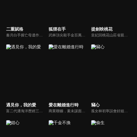
二重賦格
狐狸在手
提劍映桃花
秦月白手握亡母遺作，潛入生父蘇式倫的畫廊。她與同父異母的妹妹蘇寶顏展開商戰，同時結識了神秘畫家L（陸黎）。陸黎實為追查父母車禍真相而來，他與秦月白從冤家變為合作夥伴，聯手揭露蘇式倫販賣假畫、謀害陸黎父母，並嫁禍秦月白母親的驚天秘密。最終，秦月白成功復仇並奪回一切，陸黎也達成目的。
武林頂尖殺手金百萬失憶淪為小廚娘，後遇上絕世腹黑琴師曲徵，而後倆人經過萬千磨難終於明確彼此心意，決心共同攜手，戰勝邪惡，重申正義的故事。
皇妃回桃花山莊省親，離奇薨于山莊桃花林中，流浪劍客燕十一有重大嫌疑。負責保護皇妃的寒刀下令封鎖桃花山莊，嚴禁任何人出入。隨著調查的深入，桃花山莊的秘密被逐漸揭開，真相也更加撲朔迷離...
遇見你，我的愛
愛在離婚進行時
竊心
富二代潘海洋歷經三次失敗婚姻，認為金錢阻礙愛情。唯第一任妻子陸雪怡真心待他。好友伊軒勸他隱藏身份。他在酒吧對芭蕾舞演員韓夢瑤一見鍾情。便化身業務經理與她相戀。熱戀中潘海洋決定娶韓夢瑤，卻在婚前發現韓夢瑤三年前曾是自己公司員工，進而揭開伊軒與韓夢瑤為還債設局圖謀他財產的陰謀...
商業聯姻，素未謀面的兩人在三年後都有意解除這段沒有愛情的婚姻，陰差陽錯多次相約未成，卻因一次意外發生了親密關係。兩人再次相遇，錯誤的情感表達加深了彼此的誤會。傅燕城得知盛眠就是Penny，並已懷有身孕懊悔不已，傾其一切挽回，兩人解除誤會，確認彼此真心，決定攜手一生。
孤女林初寧誤會好姐妹小柔死於紈絝陸司宴之手，卻陰錯陽差必須假扮陸家千金，成為陸司宴的雙胞胎姐姐，進入陸家復仇，然而陸司宴卻以為對自己的姐姐產生了不該有的愛慕之情。