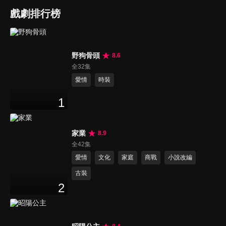
戲劇排行榜
野狗骨頭
8.6
全32集
愛情
時裝
1
家業
8.9
全42集
愛情
文化
家庭
商戰
小說改編
古裝
2