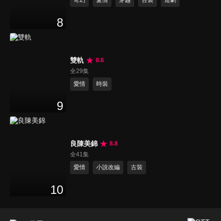
奇幻
愛情
穿越
古裝
短劇
8
雙軌
8.6
全29集
愛情
時裝
9
良陳美錦
8.8
全41集
愛情
小說改編
古裝
10