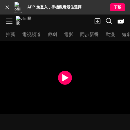
APP 免登入，手機觀看最佳選擇
下載
推薦
電視頻道
戲劇
電影
同步新番
動漫
短