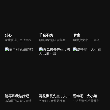
錯心
千金不換
偷生
家境優渥、生活幸福的富商之女連心若，遭逢鉅變失去一切，伸冤不成反被活埋，幸得裴家二爺裴玉澤所救，決心尋找真相伺機復仇。五年後連心若化名歌手杜幽夢回歸，與裴玉澤攜手層層佈局，開啟一場瑰麗爽快的復仇遊戲。
顧氏總裁顧澄誠與金家千金金燦燦兩家聯姻宴席上，童話突然現身阻止，直言自己才是金家真千金，現場頓時混亂，眾人為了自己的利益各執一詞，無人在意童話這個所謂的真千金。
腹黑少女宋一一進入雨淋集團一心完成母親的遺願，卻遭遇舅舅薛繁與的強制驅趕，一場少女與大叔之間調教與反調教的拉扯戰，在未知的豪門恩怨中展開...
請再和我結婚吧
再見機長先生，夫人已讀不回
逆轉吧！大小姐
宓初夏的未婚夫唐璟行在婚禮前傳來死訊，讓她陷入情感與家族變動的雙重衝擊。一年後，和已故未婚夫長相一模一樣的路念白突然出現，宓初夏懷疑他就是唐璟行，但透過DNA鑑定確認並非同一人。為了振興國貨珠寶品牌「蜜糖」，她還是選擇與路念白合作...
五年前，唐枝因懷有裴延禮的孩子嫁入裴家，卻在這段婚姻裡受盡冷落。裴延禮心中只有初戀梁平霜，對唐枝與兒子小馳不聞不問。更殘酷的是，唐枝早已被確診胃癌晚期，醫生告知她僅剩一年生命，她最大的心願便是陪小馳過好最後一個五歲生日...
方月熙從小父母雙亡，和妹妹方雪在奶奶也是曼夏酒店集團的董事長唐瑛的照看下長大。掌管集團後，方月熙的性格越發囂張跋扈，對待包括妹妹方雪在內的一眾股東態度十分惡劣。乖巧懂事的方雪表面上看似對姐姐百般忍耐和理解，其實內心十分嫉妒方月熙，一心想取代方月熙，想要得到她擁有的一切。