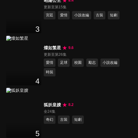
昭陽公主
8.4
更新至第15集
宮廷
愛情
小說改編
古裝
短劇
3
燦如繁星
9.6
更新至第26集
愛情
足球
校園
勵志
小說改編
時裝
4
狐妖皇嫂
8.2
全24集
奇幻
古裝
短劇
5