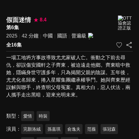
假面迷情
8.4
第6集
2025
42 分鐘
中國
國語
普遍級
全16集
一場工地坍方事故導致尤尤家破人亡。衝動之下前去尋
仇，卻誤傷安國軒之子齊東，被迫遠走他鄉。齊東暗中救
她，隱瞞身世守護多年，只為揭開父親的陰謀。五年後，
尤尤化名歸來，捲入星耀集團繼承權爭鬥。她與齊東歷經
誤解與聯手，終查明父母冤案。真相大白，惡人伏法，兩
人攜手走出黑暗，迎來光明未來。
類型
愛情
時裝
演員
完顏洛絨
孫嘉琪
俞逸夫
范薇
張冠森