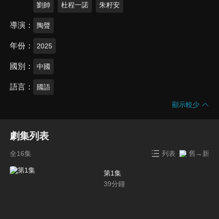
劉帥
杜程一諾
朱籽安
導演
陶聲
年份
2025
國別
中國
語言
國語
顯示較少
劇集列表
全16集
列表
舊→新
第1集
39
分鐘