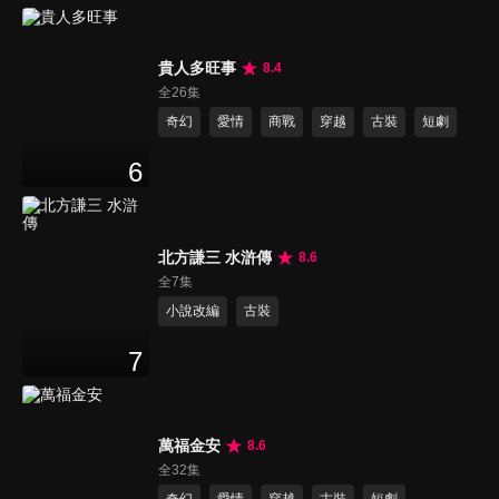
貴人多旺事
8.4
全26集
奇幻
愛情
商戰
穿越
古裝
短劇
6
北方謙三 水滸傳
8.6
全7集
小說改編
古裝
7
萬福金安
8.6
全32集