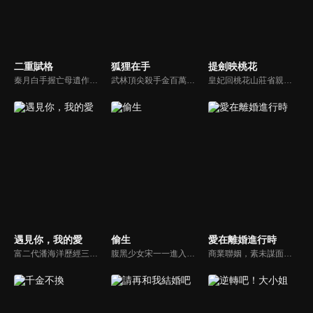
二重賦格
狐狸在手
提劍映桃花
秦月白手握亡母遺作，潛入生父蘇式倫的畫廊。她與同父異母的妹妹蘇寶顏展開商戰，同時結識了神秘畫家L（陸黎）。陸黎實為追查父母車禍真相而來，他與秦月白從冤家變為合作夥伴，聯手揭露蘇式倫販賣假畫、謀害陸黎父母，並嫁禍秦月白母親的驚天秘密。最終，秦月白成功復仇並奪回一切，陸黎也達成目的。
武林頂尖殺手金百萬失憶淪為小廚娘，後遇上絕世腹黑琴師曲徵，而後倆人經過萬千磨難終於明確彼此心意，決心共同攜手，戰勝邪惡，重申正義的故事。
皇妃回桃花山莊省親，離奇薨于山莊桃花林中，流浪劍客燕十一有重大嫌疑。負責保護皇妃的寒刀下令封鎖桃花山莊，嚴禁任何人出入。隨著調查的深入，桃花山莊的秘密被逐漸揭開，真相也更加撲朔迷離...
遇見你，我的愛
偷生
愛在離婚進行時
富二代潘海洋歷經三次失敗婚姻，認為金錢阻礙愛情。唯第一任妻子陸雪怡真心待他。好友伊軒勸他隱藏身份。他在酒吧對芭蕾舞演員韓夢瑤一見鍾情。便化身業務經理與她相戀。熱戀中潘海洋決定娶韓夢瑤，卻在婚前發現韓夢瑤三年前曾是自己公司員工，進而揭開伊軒與韓夢瑤為還債設局圖謀他財產的陰謀...
腹黑少女宋一一進入雨淋集團一心完成母親的遺願，卻遭遇舅舅薛繁與的強制驅趕，一場少女與大叔之間調教與反調教的拉扯戰，在未知的豪門恩怨中展開...
商業聯姻，素未謀面的兩人在三年後都有意解除這段沒有愛情的婚姻，陰差陽錯多次相約未成，卻因一次意外發生了親密關係。兩人再次相遇，錯誤的情感表達加深了彼此的誤會。傅燕城得知盛眠就是Penny，並已懷有身孕懊悔不已，傾其一切挽回，兩人解除誤會，確認彼此真心，決定攜手一生。