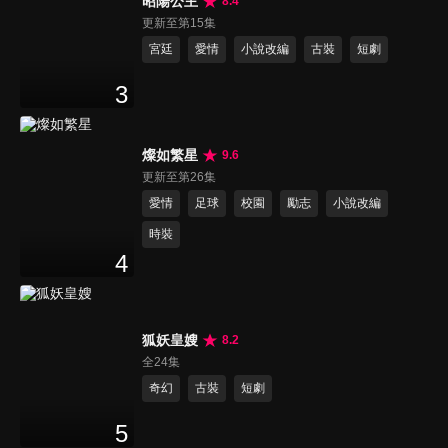
昭陽公主
8.4
更新至第15集
宮廷
愛情
小說改編
古裝
短劇
3
燦如繁星
9.6
更新至第26集
愛情
足球
校園
勵志
小說改編
時裝
4
狐妖皇嫂
8.2
全24集
奇幻
古裝
短劇
5