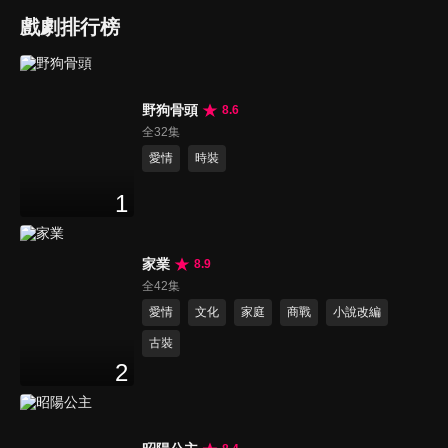
戲劇排行榜
野狗骨頭
8.6
全32集
愛情
時裝
1
家業
8.9
全42集
愛情
文化
家庭
商戰
小說改編
古裝
2