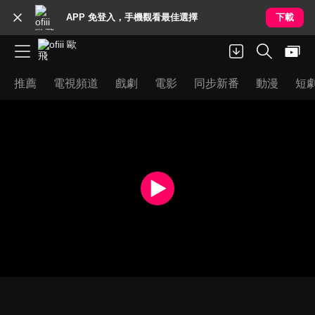
APP 免登入，手機觀看最佳選擇
下載
推薦
電視頻道
戲劇
電影
同步新番
動漫
短