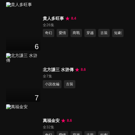
貴人多旺事
8.4
全26集
奇幻
愛情
商戰
穿越
古裝
短劇
6
北方謙三 水滸傳
8.6
全7集
小說改編
古裝
7
萬福金安
8.6
全32集