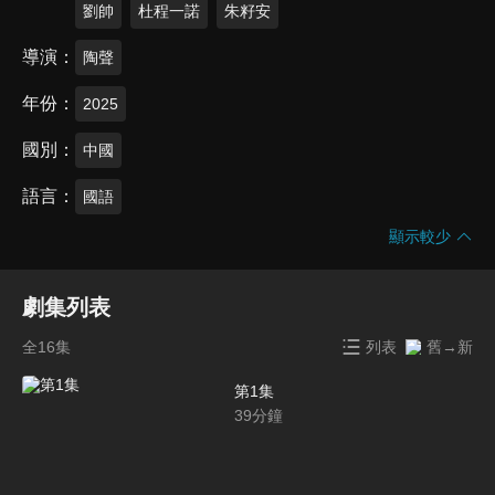
劉帥
杜程一諾
朱籽安
導演
陶聲
年份
2025
國別
中國
語言
國語
顯示較少
劇集列表
全16集
列表
舊→新
第1集
39
分鐘