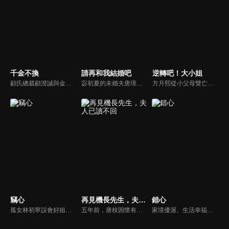
千金不換
請再和我結婚吧
逆轉吧！大小姐
顧氏總裁顧澄誠與金家千金金燦燦兩家聯姻宴席上，童話突然現身阻止，直言自己才是金家真千金，現場頓時混亂，眾人為了自己的利益各執一詞，無人在意童話這個所謂的真千金。
宓初夏的未婚夫唐璟行在婚禮前傳來死訊，讓她陷入情感與家族變動的雙重衝擊。一年後，和已故未婚夫長相一模一樣的路念白突然出現，宓初夏懷疑他就是唐璟行，但透過DNA鑑定確認並非同一人。為了振興國貨珠寶品牌「蜜糖」，她還是選擇與路念白合作...
方月熙從小父母雙亡，和妹妹方雪在奶奶也是曼夏酒店集團的董事長唐瑛的照看下長大。掌管集團後，方月熙的性格越發囂張跋扈，對待包括妹妹方雪在內的一眾股東態度十分惡劣。乖巧懂事的方雪表面上看似對姐姐百般忍耐和理解，其實內心十分嫉妒方月熙，一心想取代方月熙，想要得到她擁有的一切。
竊心
再見機長先生，夫人已讀不回
錯心
孤女林初寧誤會好姐妹小柔死於紈絝陸司宴之手，卻陰錯陽差必須假扮陸家千金，成為陸司宴的雙胞胎姐姐，進入陸家復仇，然而陸司宴卻以為對自己的姐姐產生了不該有的愛慕之情。
五年前，唐枝因懷有裴延禮的孩子嫁入裴家，卻在這段婚姻裡受盡冷落。裴延禮心中只有初戀梁平霜，對唐枝與兒子小馳不聞不問。更殘酷的是，唐枝早已被確診胃癌晚期，醫生告知她僅剩一年生命，她最大的心願便是陪小馳過好最後一個五歲生日...
家境優渥、生活幸福的富商之女連心若，遭逢鉅變失去一切，伸冤不成反被活埋，幸得裴家二爺裴玉澤所救，決心尋找真相伺機復仇。五年後連心若化名歌手杜幽夢回歸，與裴玉澤攜手層層佈局，開啟一場瑰麗爽快的復仇遊戲。