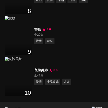
奇幻
愛情
穿越
古裝
短劇
8
雙軌
8.6
全29集
愛情
時裝
9
良陳美錦
8.8
全41集
愛情
小說改編
古裝
10