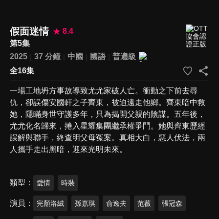
假面迷情
8.4
第5集
2025
37 分鐘
中國
國語
普遍級
全16集
一場工地坍方事故導致尤尤家破人亡。衝動之下前去尋
仇，卻誤傷安國軒之子齊東，被迫遠走他鄉。齊東暗中救
她，隱瞞身世守護多年，只為揭開父親的陰謀。五年後，
尤尤化名歸來，捲入星耀集團繼承權爭鬥。她與齊東歷經
誤解與聯手，終查明父母冤案。真相大白，惡人伏法，兩
人攜手走出黑暗，迎來光明未來。
類型
愛情
時裝
演員
完顏洛絨
孫嘉琪
俞逸夫
范薇
張冠森