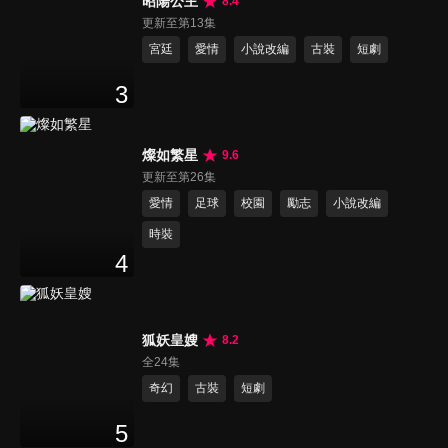
昭陽公主
8.4
更新至第13集
宮廷
愛情
小說改編
古裝
短劇
3
燦如繁星
9.6
更新至第26集
愛情
足球
校園
勵志
小說改編
時裝
4
狐妖皇嫂
8.2
全24集
奇幻
古裝
短劇
5