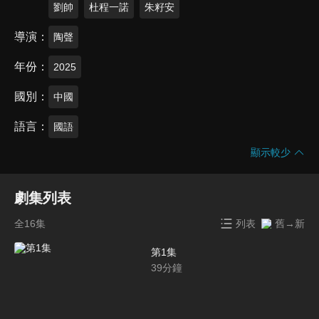
劉帥
杜程一諾
朱籽安
導演
陶聲
年份
2025
國別
中國
語言
國語
顯示較少
劇集列表
全16集
列表
舊→新
第1集
39
分鐘