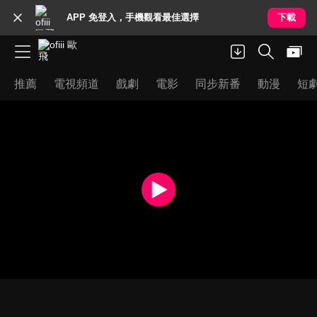
APP 免登入，手機觀看最佳選擇
下載
推薦
電視頻道
戲劇
電影
同步新番
動漫
短