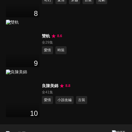
奇幻
愛情
穿越
古裝
短劇
8
雙軌
8.6
全29集
愛情
時裝
9
良陳美錦
8.8
全41集
愛情
小說改編
古裝
10