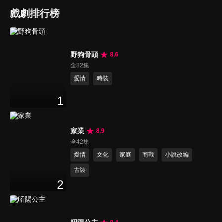
戲劇排行榜
野狗骨頭
8.6
全32集
愛情
時裝
1
家業
8.9
全42集
愛情
文化
家庭
商戰
小說改編
古裝
2