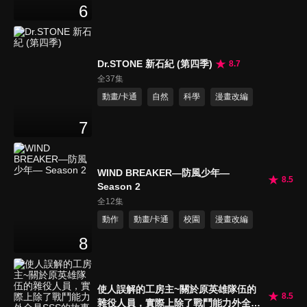
6
Dr.STONE 新石紀 (第四季)
8.7
全37集
動畫/卡通
自然
科學
漫畫改編
7
WIND BREAKER—防風少年—
8.5
Season 2
全12集
動作
動畫/卡通
校園
漫畫改編
8
使人誤解的工房主~關於原英雄隊伍的
8.5
雜役人員，實際上除了戰鬥能力外全是