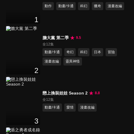
動作
動畫/卡通
科幻
獵奇
漫畫改編
1
膽大黨 第二季
9.5
全12集
動畫/卡通
奇幻
科幻
日本
冒險
漫畫改編
靈異神怪
2
戀上換裝娃娃 Season 2
8.8
全12集
動畫/卡通
愛情
漫畫改編
3