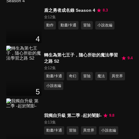
盾之勇者成名錄 Season 4
8.3
全12集
動作
動畫/卡通
冒險
小說改編
4
轉生為第七王子，隨心所欲的魔法學習
9.4
之路 S2
全12集
動畫/卡通
奇幻
冒險
魔法
異世界
小說改編
5
我獨自升級 第二季 -起於闇影-
9.8
全13集
動畫/卡通
冒險
異世界
小說改編