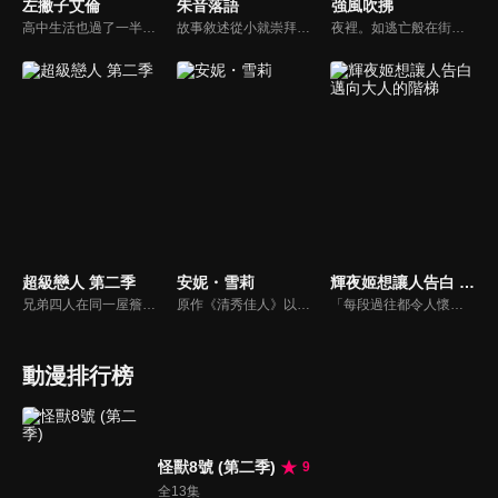
左撇子艾倫
朱音落語
強風吹拂
高中生活也過了一半，正值大家都開始認真思考未來出路的時候。為了成為設計師而以美術大學為目標的朝倉光一，某天在美術館的牆上看見一幅被胡亂塗寫的塗鴉，深受震撼。畫下那幅塗鴉的，是因為某件事而把自己的才能封印起來的，左撇子的女高中生——山岸艾倫。不知不覺間，兩人透過「畫畫」彼此認可、互相肯定，光一踏上成為設計師的道路，艾倫也開始走向畫家之路——然而……。
故事敘述從小就崇拜著落語家父親的櫻咲朱音，被父親充滿魅力、彷彿魔法般的落語吸引，立志朝著同樣的道路邁進。不過，在他觀賞的一場真打（落語家的最高位階）升級考試中，卻發生意想不到的重大事件。事件雖帶給朱音莫大的影響，卻也更加堅定他要成為真打的信念。在經過父親的師父‧阿良川志熊特訓後的6年，初次登台的機會降臨──究竟前方還有什麼未知的挑戰與困難在等著他……！？
夜裡。如逃亡般在街道上奔馳的藏原走。身旁冷不丁跑來一輛單車。這名陌生男子，向自己詢問「喂！你喜歡跑步嗎！」男子名叫清瀨灰二。走就在灰二的引領下，到達了一座老舊的公寓，竹青莊。這裡住着9位性格各異的房客。藏原走被邀請進入最後的空房，走雖然十分迷茫，還是被強行安排入住。他做夢也沒想到，自己就是「第十個男人」……。
超級戀人 第二季
安妮・雪莉
輝夜姬想讓人告白 邁向大人的階梯
兄弟四人在同一屋簷下生活是長子海棠晴的夢想。但是，春子揚言要將海棠零帶回瑞士卻給這個家庭帶來了風暴。海棠晴十分希望海棠零能夠留在日本，但卻不清楚自己如此希望海棠零留在自己身邊的原因是什麼，腦海中反復回想著“海棠零只是自己的弟弟”。
原作《清秀佳人》以加拿大的美麗小島愛德華王子島為背景，瑪麗拉·庫斯伯特與馬修·庫斯伯特這對年長的兄妹領養了11歲的孤兒安妮·雪莉，她憑藉壓倒性的想像力與美麗的心靈，不僅支撐了自己的艱難處境，也改變了周圍人們的心境。以安妮從少女成長為大人的過程，主題將圍繞在「安妮與瑪麗拉、馬修之間的新家庭羈絆」、「安妮與黛安娜的友情」」以及「安妮與吉伯特的浪漫」這三大主軸展開。
「每段過往都令人懷念，全都是無可取代的寶貴回憶。」秀知院學園是秀才雲集的菁英學校，在學生會中擔任學生會副會長・四宮輝夜遇見了學生會長・白銀御行。兩人歷經漫長的戀愛頭腦戰，最後終於開始交往……。時光流逝，輝夜獨自在房內翻閱相簿。相簿內都是她與白銀及秀知院學園的夥伴們一起度過的回憶照片。沉浸在回憶之中的輝夜每翻過一頁，回憶就湧上她的心頭。
動漫排行榜
怪獸8號 (第二季)
9
全13集