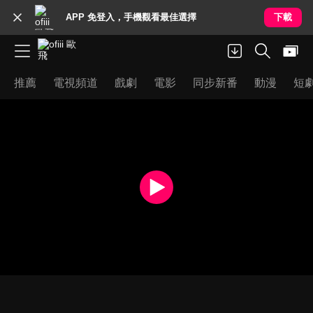
APP 免登入，手機觀看最佳選擇
下載
推薦
電視頻道
戲劇
電影
同步新番
動漫
短