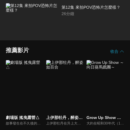
第12集 來拍POV恐怖片怎麼樣？
26
分鐘
推薦影片
收合
劇場版 搖曳露營△
上伊那牡丹，醉姿如百合
Grow Up Show ～向日葵馬戲團～
故事發生在不久後的冬天。志摩凜離開故鄉山梨，在名古屋一間小出版社上班，自己一個人住。某個週末，她正計劃駕電單車出遊，卻突然收到高中時的朋友大垣千明的短訊：「我現在在名古屋。」千明在山梨的觀光推廣機構工作，正負責一個計劃，要重新發展一個幾年前關閉了的設施。
上伊那牡丹在升上大學後住進了學生宿舍。當她與宿舍成員一同前往秩父參加芝櫻祭時，在長椅上看見了獨自喝著酒的舍監・礪波伊吹。伊吹那副把Highball喝得格外美味的模樣吸引了牡丹，讓她忍不住心想：「我也想喝喝看。」於是，她人生第一次嘗試了喝酒。在體會到酒的美味後，牡丹開始和宿舍的夥伴們一起享受燒酒、葡萄酒、威士忌等各式酒類，感情也逐漸加深。另一方面，因過去的經歷而執著於「一個人喝酒」的伊吹，在與總是開心、看起來喝得很滿足的牡丹相處的過程中，也逐漸開始想和她一起喝酒……
大約在昭和30年代（1950年代中期至1960年代中期），以正處於經濟高度成長期的日本為背景， 那是一個馬戲團作為主流娛樂、深深融入人們日常生活的時代。 為了爭奪只有頂尖馬戲團才被允許參加的世界級盛典——「Circus Collection」（キルクスコレクション）的出場資格，無數的馬戲團在日本各地一邊巡迴公演，一邊日復一日地展開激烈競爭。 故事的舞台，是發生在團長麻利亞所率領的「向日葵馬戲團」。 在與常年資金短缺陷入苦戰的同時，向日葵馬戲團依然在各地進行著巡迴演出。 就在這時，因為某些緣由，馬戲團的天才——鶴卷瑞佳來到了這裡。 個性鮮明的「向日葵馬戲團」團員們與瑞佳的相遇，究竟是偶然，還是必然…… 由追逐夢想的少女們所譜寫、獨一無二的馬戲團大秀，正式開演！