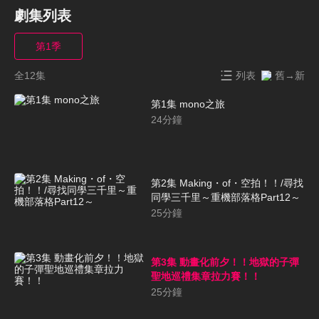
劇集列表
第1季
全12集
列表
舊→新
第1集 mono之旅
24
分鐘
第2集 Making・of・空拍！！/尋找
同學三千里～重機部落格Part12～
25
分鐘
第3集 動畫化前夕！！地獄的子彈
聖地巡禮集章拉力賽！！
25
分鐘