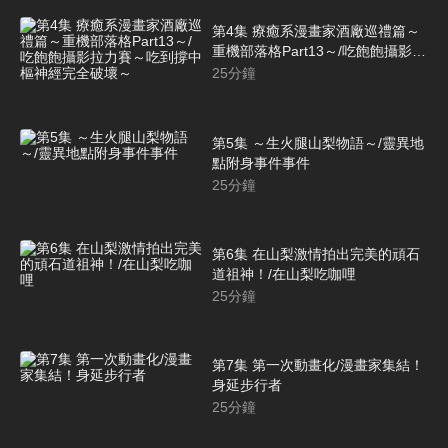
第4集 療癒系漫畫家酒廠巡禮篇～
重機部落格Part13～/吃飽飽攝影拉
力賽～吃到撐中樞神經完全破壞～
25
分鐘
第5集 ～生火腿山梨物語～/靈異地
點附身事件事件
25
分鐘
第6集 在山梨激情拍出完美的頑石
道祖神！/在山梨吃咖哩
25
分鐘
第7集 第一次動畫化/漫畫家集結！
身延步行者
25
分鐘