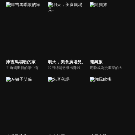
庫吉馬唱歌的家
明天，美食廣場見。
隨興旅
主角鴻田新的家中有個因為重考生哥哥而充滿著凝重氣氛，然而某天，他在路上意外與有著似鳥又似人的謎樣生物「庫吉馬(クジマ)」相遇後，庫吉馬便順勢地進了他們家，並打算在春天到來之前寄住在鴻田家，就此展開了奇妙又愉快的家庭生活。
和田總是散發出難以親近的氛圍，而山本則因為辣妹風格的外表令人畏懼，兩人在班上各自總是獨來獨往。他們倆就讀不同的高中，卻幾乎每天都會在購物中心的美食廣場碰面。也不是特別要做什麼，就只是聊些瑣事，時而歡笑、時而哭泣、偶爾生氣……如此度過無所事事的時光。要不要稍微偷窺一下，這兩人輕鬆自在的放學時光呢？
期盼成為漫畫家的大學生——鈴森千花，雖然獲得新人獎，卻為了遲遲無法獲得連載機會而苦惱。於是，她萌生了「好想去旅行」的念頭，並且在社群網站上隨性地舉辦了旅行地點的票選活動。沒想到投票人數多到超乎想像，搞得自己下不了台階！然而，她自身是真的擁有想去旅行的心情。既然如此，她便下定決心要依靠問卷的結果，來一場毫無計畫的隨機旅行！