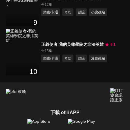
SSS的故事~
全12集
動畫/卡通
奇幻
冒險
小說改編
9
正義使者-我的英雄學院之非法英雄
8.1
全13集
動畫/卡通
奇幻
冒險
漫畫改編
10
下載 ofiii APP