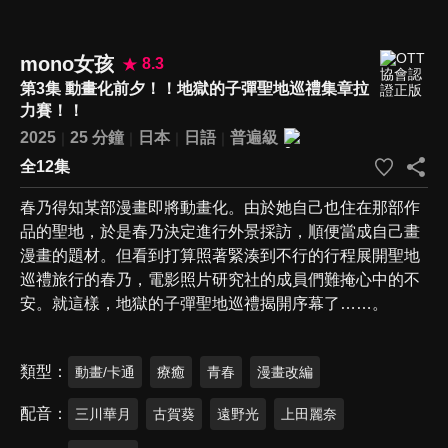
mono女孩
8.3
第3集 動畫化前夕！！地獄的子彈聖地巡禮集章拉
力賽！！
2025
25 分鐘
日本
日語
普遍級
全12集
春乃得知某部漫畫即將動畫化。由於她自己也住在那部作
品的聖地，於是春乃決定進行外景採訪，順便當成自己畫
漫畫的題材。但看到打算照著緊湊到不行的行程展開聖地
巡禮旅行的春乃，電影照片研究社的成員們難掩心中的不
安。就這樣，地獄的子彈聖地巡禮揭開序幕了……。
類型
動畫/卡通
療癒
青春
漫畫改編
配音
三川華月
古賀葵
遠野光
上田麗奈