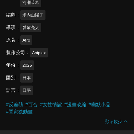
河瀬茉希
編劇
米內山陽子
導演
愛敬亮太
原著
Afro
製作公司
Aniplex
年份
2025
國別
日本
語言
日語
#
反差萌
#
百合
#
女性情誼
#
漫畫改編
#
幽默小品
#
闔家歡動畫
顯示較少