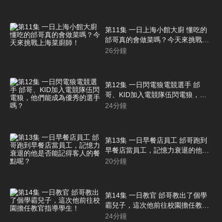
第11集 一日上海小館大廚 懂吃的
邰哥真的會做菜嗎？今天來挑戰上
海菜廚師！
26
分鐘
第12集 一日閃電狼電競選手 邰
哥、KID加入電競隊伍閃電狼，他
們能成為優秀的選手嗎？
24
分鐘
第13集 一日早餐店員工 邰哥跑到
早餐店當員工，記憶力衰退的他是
否能記得客人的餐點呢？
20
分鐘
第14集 一日教官 邰哥教出了個學
霸兒子，這次他前往校園擔任教官
指導學生！
24
分鐘