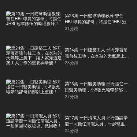
第23集 一日籃球助理教練 曾任
HBL球員的邰哥，將擔任JHBL冠軍
隊伍的助理教練！
31
分鐘
第24集 一日建築工人 邰哥穿著吊
嘎前往工地，在炎熱的天氣爬上爬
下，讓大家知道建築工人工作的重
28
分鐘
要與辛酸！
第26集 一日醫美助理 邰哥擔任一
日醫美助理，小8張允曦帶領邰哥
頸部以上重建！
27
分鐘
第27集 一日清潔人員 邰哥邀請辛
龍一同擔任清潔人員，一起幫里民
收垃圾、做回收！
34
分鐘