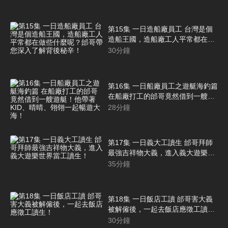
第15集 一日造船廠員工 台灣是個
造船王國，造船廠工人平常都在做
些什麼呢？邰哥帶您深入了解背後
30
分鐘
秘辛！
第16集 一日船廠員工之遊艇海釣篇
在船廠打工的邰哥竟然借到一艘遊
艇！他帶著KID、晴晴、翎翎一起
28
分鐘
暢遊大海！
第17集 一日義大工讀生 邰哥拜師
最強吉祥物大義，進入義大遊樂世
界當工讀生！
35
分鐘
第18集 一日飯店工讀 邰哥害大義
被解僱後，一起去飯店應徵工讀
生！
30
分鐘