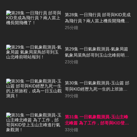
第28集 一日飛行員 邰哥與KID竟成
為飛行員？兩人當上機長開飛機
了！
25
分鐘
第29集 一日氣象觀測員-氣象局篇
氣象局菜鳥邰哥到玉山北峰前哨站
報到！
23
分鐘
第30集 一日氣象觀測員-玉山篇 邰
哥與KID經歷九死一生的上班旅
程，成為一日玉山觀測員！
39
分鐘
第31集 一日氣象觀測員-玉山主峰
北峰篇 為了工作，邰哥與KID登上
玉山主峰進行氣象觀測！
33
分鐘