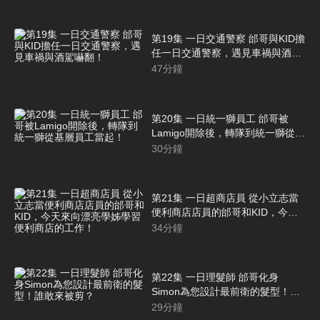
第19集 一日交通警察 邰哥與KID擔
任一日交通警察，遇見車禍與酒駕
嚇翻！
47
分鐘
第20集 一日統一獅員工 邰哥被
Lamigo開除後，轉隊到統一獅從基
層員工當起！
30
分鐘
第21集 一日超商店員 從小立志當
便利商店店員的邰哥和KID，今天
來向漂亮學姊學習便利商店的工
34
分鐘
作！
第22集 一日理髮師 邰哥化身
Simon為您設計最前衛的髮型！誰
敢來被剪？
29
分鐘