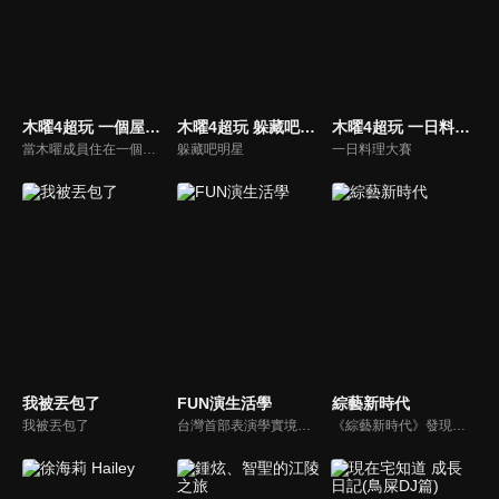
木曜4超玩 一個屋簷下
木曜4超玩 躲藏吧明星
木曜4超玩 一日料理大賽
當木曜成員住在一個屋簷下時，會產生什麼火花呢？
躲藏吧明星
一日料理大賽
我被丟包了
FUN演生活學
綜藝新時代
我被丟包了
台灣首部表演學實境秀 節目由郎祖筠老師親自指導，節目內容真實互動、實戰經驗傳授，在一陣真人秀節目風格中，一定能脫穎而出，引起期待，非看不可。實境節目以綜藝風格中加入『E D G E 法則』，觀看表演中的表演學，讓觀眾明白易曉，輕鬆體驗表演，進而從生活中看表演，從表演中懂生活。
《綜藝新時代》發現台灣好所在，主持人阿翔、楊繡惠、李雅英、檸檬，帶大家發現台灣368鄉鎮，好玩、好吃、好職人、好風景、好厲害的台灣好所在！