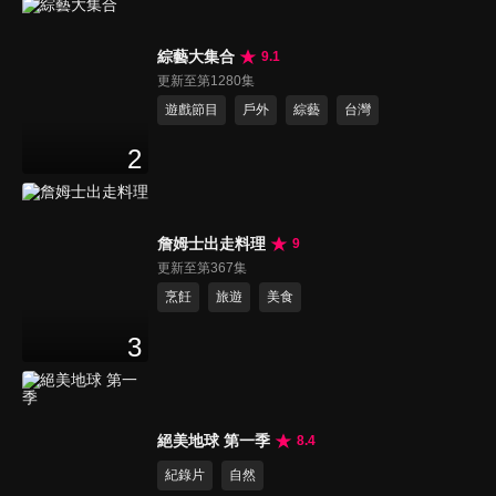
綜藝大集合
9.1
更新至第1280集
遊戲節目
戶外
綜藝
台灣
2
詹姆士出走料理
9
更新至第367集
烹飪
旅遊
美食
3
絕美地球 第一季
8.4
紀錄片
自然