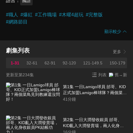
語言
國語
#
職人
#
爆紅
#
工作職場
#
木曜4超玩
#
完整版
#
網路節目
顯示較少
劇集列表
更多
1-31
32-61
62-91
92-120
121-149.5
150-179
更新至第234集
列表
舊→新
第1集 一日Lamigo球員 邰哥、KID
正式加盟Lamigo棒球隊？兩個菜鳥
見到教練還沒問好！
41
分鐘
第2集 一日大潤發收銀員 邰哥、
KID亂入大潤發賣場，兩人化身收
銀員PK結帳功力！
16
分鐘