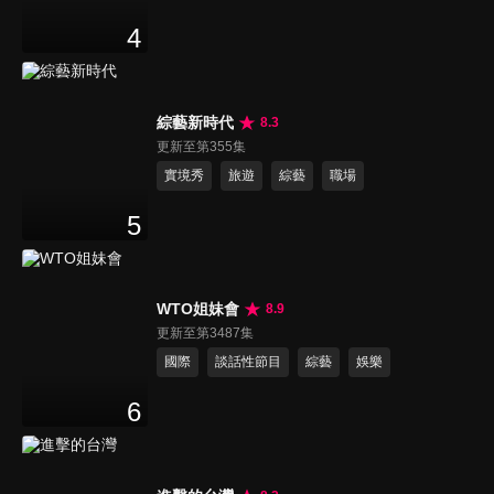
4
綜藝新時代
8.3
更新至第355集
實境秀
旅遊
綜藝
職場
5
WTO姐妹會
8.9
更新至第3487集
國際
談話性節目
綜藝
娛樂
6