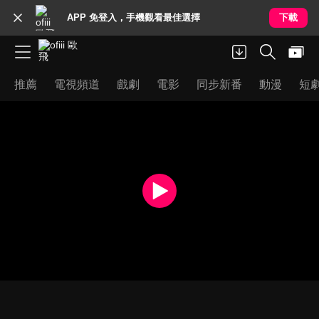
APP 免登入，手機觀看最佳選擇
下載
推薦
電視頻道
戲劇
電影
同步新番
動漫
短