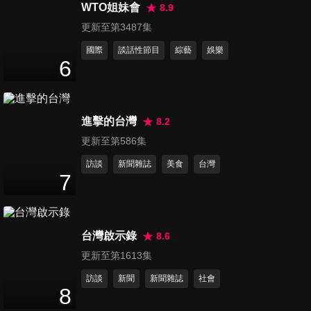
個造船王國，造船廠工人平常
WTO姐妹會
8.9
30
分鐘
都在做些什麼呢？邰哥帶您深
更新至第3487集
入了解背後秘辛！
國際
談話性節目
綜藝
娛樂
第16集 一日船廠員工之遊艇海
6
釣篇 在船廠打工的邰哥竟然借
28
分鐘
到一艘遊艇！他帶著KID、晴
晴、翎翎一起暢遊大海！
進擊的台灣
8.2
第17集 一日義大工讀生 邰哥拜
更新至第586集
師最強吉祥物大義，進入義大
35
分鐘
遊樂世界當工讀生！
訪談
新聞雜誌
美食
台灣
7
第18集 一日飯店工讀 邰哥害大
義被解僱後，一起去飯店應徵
30
分鐘
工讀生！
台灣啟示錄
8.6
更新至第1613集
第19集 一日交通警察 邰哥與
訪談
新聞
新聞雜誌
社會
KID擔任一日交通警察，遇見車
8
47
分鐘
禍與酒駕嚇翻！