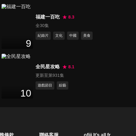
第20集 一日統一獅員工 邰哥被
福建一百吃
Lamigo開除後，轉隊到統一獅
8.3
30
分鐘
從基層員工當起！
全30集
紀錄片
文化
中國
美食
第21集 一日超商店員 從小立志
9
當便利商店店員的邰哥和KID，
34
分鐘
今天來向漂亮學姊學習便利商
店的工作！
全民星攻略
8.1
第22集 一日理髮師 邰哥化身
更新至第931集
Simon為您設計最前衛的髮
29
分鐘
型！誰敢來被剪？
遊戲節目
綜藝
10
第23集 一日籃球助理教練 曾任
HBL球員的邰哥，將擔任JHBL
31
分鐘
冠軍隊伍的助理教練！
第24集 一日建築工人 邰哥穿著
務條款
聯絡客服
ofiii lt’s all free