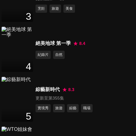
第11集 一日上海小館大廚 懂吃
烹飪
旅遊
美食
3
的邰哥真的會做菜嗎？今天來
26
分鐘
挑戰上海菜廚師！
第12集 一日閃電狼電競選手 邰
絕美地球 第一季
8.4
哥、KID加入電競隊伍閃電狼，
24
分鐘
他們能成為優秀的選手嗎？
紀錄片
自然
4
第13集 一日早餐店員工 邰哥跑
到早餐店當員工，記憶力衰退
20
分鐘
的他是否能記得客人的餐點
綜藝新時代
8.3
呢？
更新至第355集
第14集 一日教官 邰哥教出了個
學霸兒子，這次他前往校園擔
實境秀
旅遊
綜藝
職場
5
24
分鐘
任教官指導學生！
第15集 一日造船廠員工 台灣是