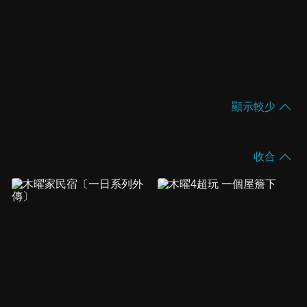
顯示較少
收合