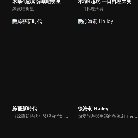
木曜4超玩 躲藏吧明星
木曜4超玩 一日料理大賽
躲藏吧明星
一日料理大賽
綜藝新時代
徐海莉 Hailey
《綜藝新時代》發現台灣好所在，主持人阿翔、楊繡惠、李雅英、檸檬，帶大家發現台灣368鄉鎮，好玩、好吃、好職人、好風景、好厲害的台灣好所在！
熱愛旅遊與生活的徐海莉 Hailey，以活潑自然的風格分享旅遊體驗、美食探索、住宿開箱與生活好物。一起發現生活中的小確幸，體驗滿滿元氣與真實感的日常分享吧！