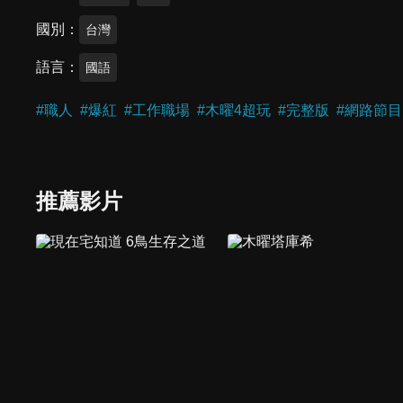
國別
台灣
語言
國語
#
職人
#
爆紅
#
工作職場
#
木曜4超玩
#
完整版
#
網路節目
推薦影片