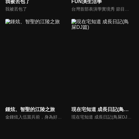
我被丟包了
FUN演生活學
我被丟包了
台灣首部表演學實境秀 節目由郎祖筠老師親自指導，節目內容真實互動、實戰經驗傳授，在一陣真人秀節目風格中，一定能脫穎而出，引起期待，非看不可。實境節目以綜藝風格中加入『E D G E 法則』，觀看表演中的表演學，讓觀眾明白易曉，輕鬆體驗表演，進而從生活中看表演，從表演中懂生活。
鍾炫、智聖的江陵之旅
現在宅知道 成長日記(鳥屎DJ篇)
金鍾炫入伍當兵前，身為好友的尹智聖帶他到最為熟悉的江原道-江陵，向鍾炫介紹江陵的美好一切，趁這時間好好的享受江陵的美好景、好吃的食物，以排解入伍前的情緒。
現在宅知道 成長日記(鳥屎DJ篇)