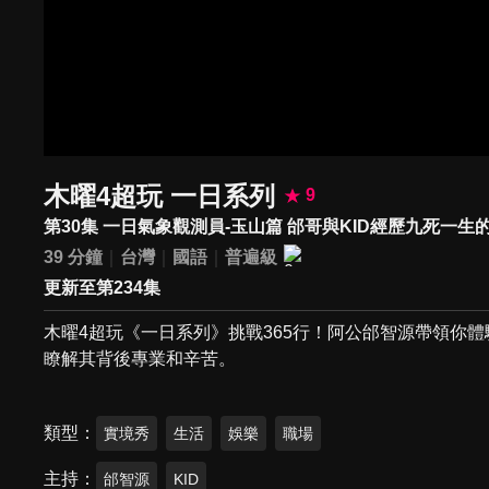
木曜4超玩 一日系列
9
第30集 一日氣象觀測員-玉山篇 邰哥與KID經歷九死一
39 分鐘
台灣
國語
普遍級
更新至第234集
木曜4超玩《一日系列》挑戰365行！阿公邰智源帶領你
瞭解其背後專業和辛苦。
類型
實境秀
生活
娛樂
職場
主持
邰智源
KID