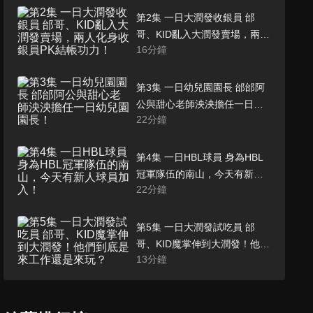
第2集 一日大潤發收銀員 邰
哥、KID亂入大潤發賣場，兩人
16
分鐘
化身收銀員PK結帳功力！
第3集 一日幼兒園園長 邰邰阿
公與甜心老師泱泱擔任一日幼
22
分鐘
兒園園長！
第4集 一日HBL球員 身為HBL
冠軍隊伍的南山，今天有新人
22
分鐘
球員加入！
第5集 一日大潤發試吃員 邰
哥、KID魔掌伸到大潤發！他們
13
分鐘
到底是來工作還是來玩？
第6集 一日AHQ電競選手 邰