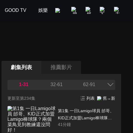
GOOD TV
娛樂
美食旅遊
新聞政論
汽車
劇集列表
推薦影片
1-31
32-61
62-91
更新至第234集
列表
舊→新
第1集 一日Lamigo球員 邰哥、
KID正式加盟Lamigo棒球隊？
41
分鐘
兩個菜鳥見到教練還沒問好！