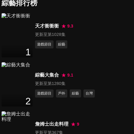
哥、KID跑到了AHQ訓練基
綜藝排行榜
23
分鐘
地，尋找當代最強選手來當導
師！
第7集 一日輔大日文系 中年人
天才衝衝衝
9.3
邰哥化身大學生前往美女如雲
更新至第1028集
30
分鐘
的輔仁大學日文系！尋找可愛
小幫手之餘也要帶你重溫大學
遊戲節目
綜藝
1
生活！
第8集 一日卡車司機助手 夜深
時辛苦的卡車司機已經出門上
26
分鐘
班了！邰哥、KID前來挑戰大卡
車司機助手一職！
綜藝大集合
9.1
第9集 一日大熱門工作人員 年
更新至第1280集
紀到了該轉換工作跑道的邰
遊戲節目
戶外
綜藝
台灣
32
分鐘
哥，今天來應徵節目幕後工作
2
人員！究竟他能不能成功在幕
後生存呢？
第10集 一日野人火鍋員工 邰哥
到KID的野人火鍋店打工，他能
詹姆士出走料理
9
28
分鐘
完成老闆交辦的任務嗎？
更新至第367集