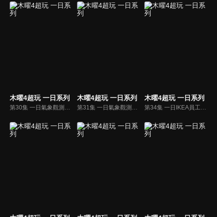
木曜4超玩 一日系列
木曜4超玩 一日系列
木曜4超玩 一日系列
第30集 一日氣象觀測員-玉山篇 邰哥與KID經歷九死一生的上班旅程，成為一日玉山觀測員！
第31集 一日氣象觀測員-玉山主峰北峰篇 為了工作，邰哥與KID登上玉山主峰進行氣象觀測！
第34集 一日IKEA員工 邰哥跟KID前往IKEA賣傢俱，他們能勝任嗎？