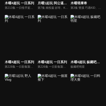
木曜4超玩 一日系列
月曜1起玩 阿公逼露葛
木曜塔庫希
第213集 一日怪手駕駛 邰哥和 KID實現男人的夢想，這次駕駛挖土機拆房子了！
第7集 南投篇 邰哥、KID、泱泱和瑪利亞到南投挑戰登山！
第3集 雙溪 巧遇KID、明星臉帥司機伴遊！整集都是Set的？邰哥隨性旅遊到底還會碰到什麼驚喜？
木曜4超玩 一日系列
木曜4超玩 一日系列
木曜4超玩 躲藏吧明星
第228集 一日影集製作 EP2 成魔小隊拍攝過程全紀錄！正港分局與木曜4超玩聯手拍攝影集！
第226集 一日影集製作 EP1 木曜聯手黃宣，能通過雙豪導演的試鏡成為跨界影星嗎？
躲藏吧明星