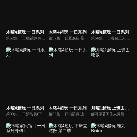
木曜4超玩 一日系列
木曜4超玩 一日系列
木曜4超玩 一日系列
第62集 一日總鋪師 傳奇再現，阿邰師帶著KID、泱泱、溫妮辦桌燒菜給粉絲吃！
第57集 一日豆腐店 是拓海還是帆哥還是邰智源？一日豆腐店告訴你答案！
第56集 一日養豬工人 邰哥和KID帶你認識養豬生活，了解養豬工人的辛苦！
木曜4超玩 一日系列
木曜4超玩 一日系列
月曜1起玩 上班去吃飯
第33集 一日消防員(下) 邰哥跟KID能完成訓練，變身帥氣的打火兄弟嗎？
第32集 一日消防員(上) 邰哥成為最老消防員，和KID體驗打火兄弟的辛苦！
邰哥帶著工作人員翹班吃飯去，看看他們享用了哪些美食吧！