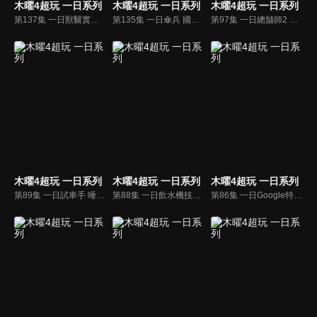
木曜4超玩 一日系列
木曜4超玩 一日系列
木曜4超玩 一日系列
第137集 一日獸醫實習 邰哥跟KID竟然要幫老虎做健康檢查？！
第135集 一日傘兵 國民老兵邰哥帶著KID泱泱再次回役！挑戰跳傘能成功嗎？
第97集 一日總舖師2 邰KID溫泱達化身總舖師煮菜答謝木曜粉絲啦！
木曜4超玩 一日系列
木曜4超玩 一日系列
木曜4超玩 一日系列
第89集 一日試車手 唾海現身？！邰哥和KID學習高難度駕車技術測試新車功能！
第88集 一日飲水機技術人員 飲水要思源！邰哥和KID帶你了解飲水機的重要！
第86集 一日Google特派員 邰哥成為Google特派員，還帶著KID、泱泱、溫妮表演木曜主題曲！