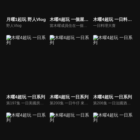
月曜1起玩 野人Vlog
木曜4超玩 一個屋簷下
木曜4超玩 一日料理大賽
野人Vlog
當木曜成員住在一個屋簷下時，會產生什麼火花呢？
一日料理大賽
木曜4超玩 一日系列
木曜4超玩 一日系列
木曜4超玩 一日系列
第197集 一日美國房仲 木曜來到美國找莎白，到底是當房仲還是看房？
第200集 一日牛仔 來美國西部牧場帥一波！這三天的體驗太充實了～牛仔真的好忙好忙 feat. 莎白
第206集 一日法國酒莊 邰哥、KID來到法國酒莊拍攝最享受的一日？葡萄酒原來是這樣來的！