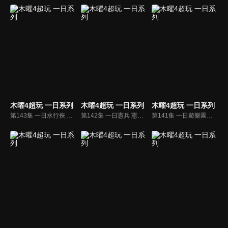
木曜4超玩 一日系列
木曜4超玩 一日系列
木曜4超玩 一日系列
第143集 一日水行俠 海王子KID帶著邰哥、坤達背上裝備下潛 一探水中神秘世界！
第142集 一日憲兵 憲兵是國家的驕傲，可以參與守護台灣是我們的驕傲！邰哥、KID、泱泱挑戰最高殿堂！
第141集 一日遊樂園維修人員 又是高空作業？！邰哥帶著零經驗的KID往天上去！