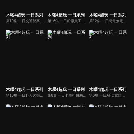
木曜4超玩 一日系列
木曜4超玩 一日系列
木曜4超玩 一日系列
第19集 一日交通警察 邰哥與KID擔任一日交通警察，遇見車禍與酒駕嚇翻！
第16集 一日船廠員工之遊艇海釣篇 在船廠打工的邰哥竟然借到一艘遊艇！他帶著KID、晴晴、翎翎一起暢遊大海！
第12集 一日閃電狼電競選手 邰哥、KID加入電競隊伍閃電狼，他們能成為優秀的選手嗎？
木曜4超玩 一日系列
木曜4超玩 一日系列
木曜4超玩 一日系列
第10集 一日野人火鍋員工 邰哥到KID的野人火鍋店打工，他能完成老闆交辦的任務嗎？
第8集 一日卡車司機助手 夜深時辛苦的卡車司機已經出門上班了！邰哥、KID前來挑戰大卡車司機助手一職！
第6集 一日AHQ電競選手 邰哥、KID跑到了AHQ訓練基地，尋找當代最強選手來當導師！