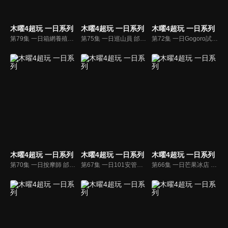
木曜4超玩 一日系列
木曜4超玩 一日系列
木曜4超玩 一日系列
第79集 一日箱網養殖作業員 邰哥及KID來到澎湖，他們能勝任箱網養殖工作嗎？
第75集 一日巡山員 邰哥跟KID擔任一日背工？泱泱也一起加入巡山員的行列！
第72集 一日Gogoro試車員 邰哥和KID來到Gogoro成為試車員，溫妮和泱泱則是成為銷售員，他們能順利完成工作嗎？
木曜4超玩 一日系列
木曜4超玩 一日系列
木曜4超玩 一日系列
第70集 一日按摩師 邰哥跟KID去學按摩，目的是幫溫妮泱泱按摩？！
第67集 一日101安管人員 邰哥、坤達前往台北101擔任安管，最後還要參加101垂直馬拉松？！
第66集 一日芒果冰店 邰哥、KID、泱泱、溫妮首次挑戰冰品界！來碗芒果雪花冰吧！