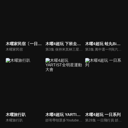
木曜家民宿〔一日系列外傳〕
木曜4超玩 下班去吃飯 第二季
木曜4超玩 蛙丸Bistro
木曜家民宿
第3集 保持米其林三星最久的世紀級餐廳！來品嘗「美食教皇」保羅博古斯的料理～
第3集 萬中選一!!!與六大金剛超近距離晚餐!!!
木曜旅行趴
木曜4超玩 YARTIST全明星運動大會
木曜4超玩 一日系列
木曜旅行趴
邰哥帶領眾多Youtuber舉辦運動會，全部人都動起來！木曜4超玩傾盡全力全新大型力作，集結YARTIST一同揮灑汗水爭取榮譽！
第28集 一日飛行員 邰哥與KID竟成為飛行員？兩人當上機長開飛機了！