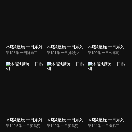
木曜4超玩 一日系列
木曜4超玩 一日系列
木曜4超玩 一日系列
第158集 一日隧道工程師 邰智源、KID來到施工現場，帶你深入了解隧道工程！
第151集 一日排球少年 只要有我在，你就是最強的！木曜六大神挑戰女排冠軍隊，一場考驗默契與實力的比賽開始啦！
第150集 一日公車司機 邰哥成為真正的老司機！開公車帶大家上路啦！
木曜4超玩 一日系列
木曜4超玩 一日系列
木曜4超玩 一日系列
第149.5集 一日麥當勞極速團隊 六大金剛合體撐起麥當勞得來速，挑戰麥當勞極速團隊！
第149集 一日麥當勞 歡迎光臨麥當勞！前輩KID帶領菜鳥邰智源炸薯條做漢堡！
第144集 一日機務工程師 邰智源帶KID跟坤達去維修飛機了啦！