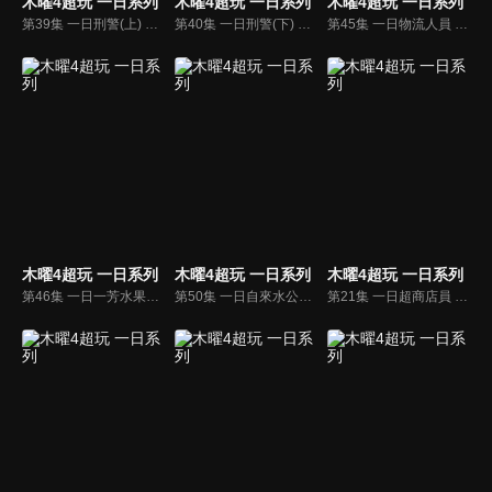
木曜4超玩 一日系列
木曜4超玩 一日系列
木曜4超玩 一日系列
第39集 一日刑警(上) 當過交通警察的邰哥和KID，轉單位當刑警啦！
第40集 一日刑警(下) 成為刑警的邰哥和KID，跟隨前輩的攻堅任務全員警戒！
第45集 一日物流人員 邰哥、KID克服零下20度！挑戰辛苦的物流工作！
木曜4超玩 一日系列
木曜4超玩 一日系列
木曜4超玩 一日系列
第46集 一日一芳水果茶 邰哥帶領KID、泱泱、溫妮來到飲料店工作，他們能夠順利開店嗎？
第50集 一日自來水公司員工 飲水要思源！邰哥和KID來到自來水公司搶救水資源！
第21集 一日超商店員 從小立志當便利商店店員的邰哥和KID，今天來向漂亮學姊學習便利商店的工作！