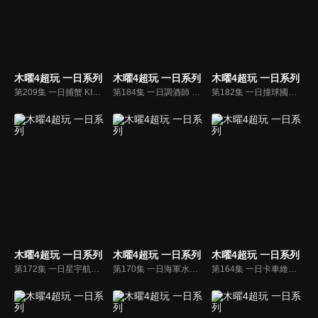
木曜4超玩 一日系列
木曜4超玩 一日系列
木曜4超玩 一日系列
第209集 一日捕蟹 KID帶邰哥跟坤達出海捕蟹，這次能順利嗎？
第184集 一日調酒師 吧檯裡的世界是什麼樣子？今晚，你想與Julia吳卓源來杯特調嗎？
第182集 一日撞球國手 木曜三帥找學姐挑一桿！邰哥帶坤達、KID一起看江水淨跳球！
木曜4超玩 一日系列
木曜4超玩 一日系列
木曜4超玩 一日系列
第172集 一日星宇航空空服員 六大金剛來到星宇航空接受訓練，他們能成功擔任空服員嗎？
第170集 一日海軍水下作業大隊 怒海潛將邰哥、KID四度入伍，對於史上最苦的受訓，他們能撐得下來嗎？
第164集 一日卡車維修員 邰哥、KID從司機助手，進化到能開卡車、還會修車了！