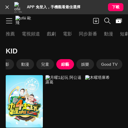
APP 免登入，手機觀看最佳選擇
下載
推薦
電視頻道
戲劇
電影
同步新番
動漫
短
KID
電影
動漫
兒童
綜藝
娛樂
Good TV