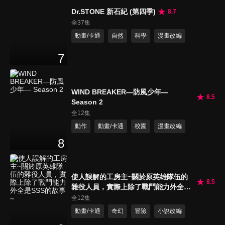
Dr.STONE 新石紀 (第四季)
8.7
全37集
動畫/卡通
自然
科學
漫畫改編
7
WIND BREAKER—防風少年—
8.5
Season 2
全12集
動作
動畫/卡通
校園
漫畫改編
8
使人誤解的工房主~關於原英雄隊伍的
8.5
雜役人員，實際上除了戰鬥能力外全是
SSS的故事~
全12集
動畫/卡通
奇幻
冒險
小說改編