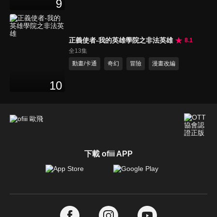
9
正義使者-我的英雄學院之非法英雄
8.1
全13集
動畫/卡通
奇幻
冒險
漫畫改編
10
下載 ofiii APP