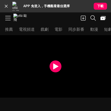
APP 免登入，手機觀看最佳選擇
下載
推薦
電視頻道
戲劇
電影
同步新番
動漫
短