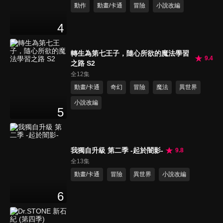
動作
動畫/卡通
冒險
小說改編
4
轉生為第七王子，隨心所欲的魔法學習
9.4
之路 S2
全12集
動畫/卡通
奇幻
冒險
魔法
異世界
小說改編
5
我獨自升級 第二季 -起於闇影-
9.8
全13集
動畫/卡通
冒險
異世界
小說改編
6