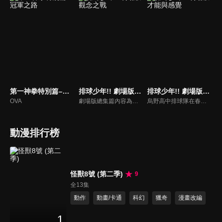
第一神拳特別篇–冠軍之路
排球少年!! 劇場版: 觀念之戰
排球少年!! 劇場版: 才能與感覺
OVA
劇場版總集篇內容為烏野高中與白鳥澤學園比賽的劇情。
烏野高中排球隊在春高預賽迎戰青葉城西。現在正是展現他們巔峰戰力的時刻。
動漫排行榜
怪獸8號 (第二季)
9
全13集
動作
動畫/卡通
科幻
獵奇
漫畫改編
1