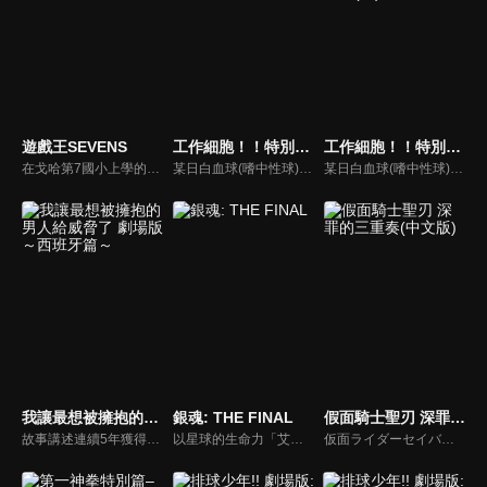
遊戲王SEVENS
工作細胞！！特別上映版 強「菌」來襲！人體腸道大騷動！
工作細胞！！特別上映版 強「菌」來襲！人體腸道大騷動！(國)
在戈哈第7國小上學的王道游我，把自己的發明命名為“道（ロード）”，是個每天都對各種道進行開發的國小5年級生。游我對大人們管理的決鬥感到無趣，他創出了誰都能樂在其中的新規則。某一天，從隔壁班的盧克那裡傳出了關於“決鬥王”的傳聞。然而當興致勃勃的游我和盧克到達目的地時卻發現早有人在，那塊似乎擁有特殊意義的石碑前出現了神秘的人物……
某日白血球(嗜中性球)與紅血球，遇見了收留迷路乳酸菌的一般細胞。為了將乳酸菌護送至同伴所在的的方，白血球與一般細胞朝著腸子前進。然而他們卻與來者不善的最強敵人重逢。「我和你們誰是正義的一方，趁這次弄個清楚吧」再次現身的癌細胞。以及遭到壞菌破壞的腸內環境。體內遭遇前所未有的大危機？！
某日白血球(嗜中性球)與紅血球，遇見了收留迷路乳酸菌的一般細胞。為了將乳酸菌護送至同伴所在的的方，白血球與一般細胞朝著腸子前進。然而他們卻與來者不善的最強敵人重逢。「我和你們誰是正義的一方，趁這次弄個清楚吧」再次現身的癌細胞。以及遭到壞菌破壞的腸內環境。體內遭遇前所未有的大危機？！
我讓最想被擁抱的男人給威脅了 劇場版～西班牙篇～
銀魂: THE FINAL
假面騎士聖刃 深罪的三重奏(中文版)
故事講述連續5年獲得「最想被擁抱的男人」的殿堂級男演員西條高人，被新進男演員東谷准太奪走了寶座。經過重重考驗的二人，今次飛往西班牙，解鎖東谷線故事的西班牙篇由此展開。東谷與高人確定將在有佛朗明哥舞要素的雙人舞台劇「血之婚禮」中一同演出。高人旋即開始努力做舞台劇的練習，然而在練習佛朗明哥舞的過程中，他深刻感受到自己跟東谷之間才能上的差距。
以星球的生命力「艾特納」能量誕生的魔人「虛」，在長久的歲月中輪迴重生，是不老不死的怪物。一度短暫顯現的人格是曾經開設松下村塾，引導幼年銀時等人的老師：吉田松陽。為了輔助銀時等人，新八、神樂、真選組、歌舞伎町的人們，甚至連過往的勁敵都將參戰！
仮面ライダーセイバー 深罪の三重奏