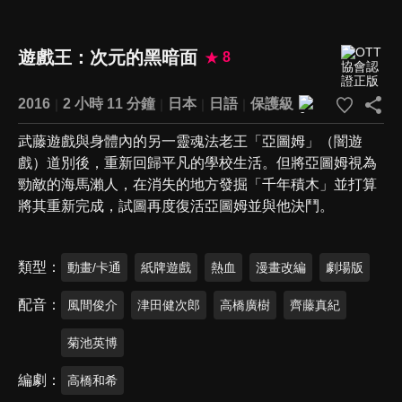
遊戲王：次元的黑暗面
8
2016
2 小時 11 分鐘
日本
日語
保護級
武藤遊戲與身體內的另一靈魂法老王「亞圖姆」（闇遊
戲）道別後，重新回歸平凡的學校生活。但將亞圖姆視為
勁敵的海馬瀨人，在消失的地方發掘「千年積木」並打算
將其重新完成，試圖再度復活亞圖姆並與他決鬥。
類型
動畫/卡通
紙牌遊戲
熱血
漫畫改編
劇場版
配音
風間俊介
津田健次郎
高橋廣樹
齊藤真紀
菊池英博
編劇
高橋和希