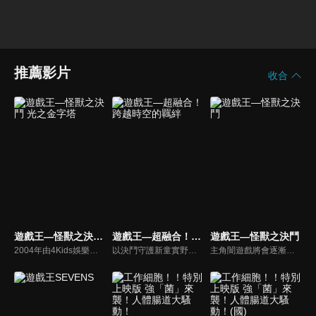
推薦影片
收合
遊戲王—怪獸之決鬥 光之金字塔
遊戲王—超融合！跨越時空的羈絆
遊戲王—怪獸之決鬥
2004年由4Kids娛樂基於日本漫畫和動畫《遊戲王》，日美合作製作的動畫冒險奇幻電影。 講述了電視動畫《遊戲王－怪獸之決鬥》的主角在原劇集的戰鬥城市篇後開啟的一場新的冒險。
以決鬥守護新童實野市的不動遊星，被為了毀滅世界從未來而來的神秘男子・帕拉杜克斯將自己的王牌怪獸星塵龍奪走。 為了挽救被毀滅的未來，帕拉杜克斯從未來回到過去並企圖改變歷史，藉著殺死貝卡斯，讓戰鬥怪獸的歷史被抹滅。
主角闇遊戲將會逐漸揭開自己身世之謎，並與與宿命中的敵人們展開決戰！隨著千年寶物逐漸收集完畢，找回了失去的記憶；了解自己到底是什麼人之後─到底是要繼續與同伴一起留在現世呢？抑或是回歸遙遠的埃及大地，和過去的伙伴一同長眠於歷史洪流中呢？