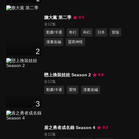
膽大黨 第二季
9.5
全12集
動畫/卡通
奇幻
科幻
日本
冒險
漫畫改編
靈異神怪
2
戀上換裝娃娃 Season 2
8.8
全12集
動畫/卡通
愛情
漫畫改編
3
盾之勇者成名錄 Season 4
8.3
全12集