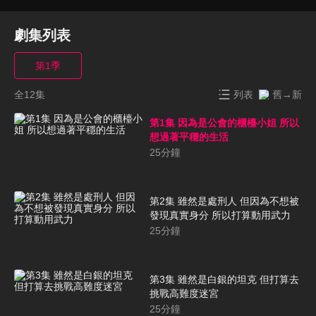
劇集列表
第1季
全12集
列表
舊→新
第1集 因為是公會的櫃檯小姐 所以
想過著平穩的生活
25
分鐘
第2集 雖然是處刑人 但因為不想被
發現真實身分 所以打算動用武力
25
分鐘
第3集 雖然是白銀的坦克 但打算去
挑戰高難度迷宮
25
分鐘