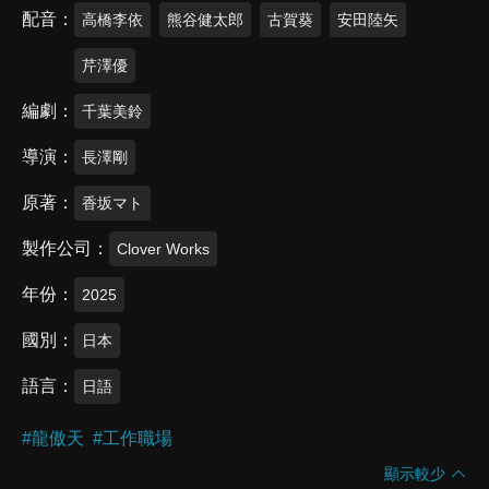
配音
高橋李依
熊谷健太郎
古賀葵
安田陸矢
芹澤優
編劇
千葉美鈴
導演
長澤剛
原著
香坂マト
製作公司
Clover Works
年份
2025
國別
日本
語言
日語
#
龍傲天
#
工作職場
顯示較少