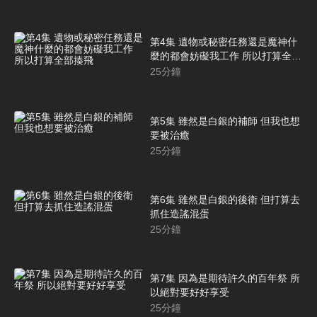
第4集 遺物或秘密任務還是魔神什
麼的都會妨礙我工作 所以打算全部
揍飛
25
分鐘
第5集 雖然是白銀的補師 但我也想
要被治癒
25
分鐘
第6集 雖然是白銀的後衛 但打算去
抓住造謠混蛋
25
分鐘
第7集 因為是期待許久的百年祭 所
以絕對要好好享受
25
分鐘