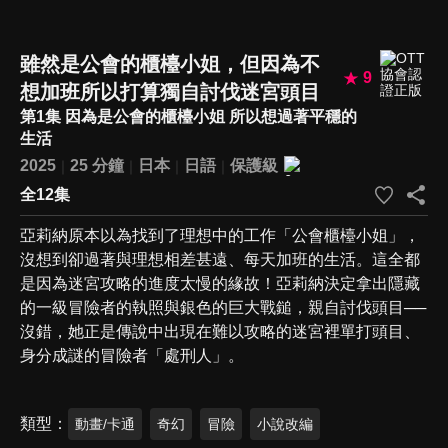
雖然是公會的櫃檯小姐，但因為不
9
想加班所以打算獨自討伐迷宮頭目
第1集 因為是公會的櫃檯小姐 所以想過著平穩的
生活
2025
25 分鐘
日本
日語
保護級
全12集
亞莉納原本以為找到了理想中的工作「公會櫃檯小姐」，
沒想到卻過著與理想相差甚遠、每天加班的生活。這全都
是因為迷宮攻略的進度太慢的緣故！亞莉納決定拿出隱藏
的一級冒險者的執照與銀色的巨大戰鎚，親自討伐頭目──
沒錯，她正是傳說中出現在難以攻略的迷宮裡單打頭目、
身分成謎的冒險者「處刑人」。
類型
動畫/卡通
奇幻
冒險
小說改編