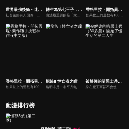
世界最強後衛～迷宮國的新人探索者～
轉生為第七王子，隨心所欲的魔法學習之路
香格里拉・開拓異境~糞作獵手挑戰神作~
社畜後部有人因為一場意外事故，轉生到了被稱為「迷宮國」的異世界。在那裡，成為迷宮探索者的有人，獲得的竟是不明職業「後衛」。那是兼具攻擊和防禦，以及治療能力的萬能支援職！與神秘的亞人傭兵少女、轉生前的美女上司，以及一群個性鮮明的夥伴們一起，有人一步步爬升迷宮國的序列！「──各位，我來『支援』！」他的支援，強化了力量與情誼──最強支援職的冒險譚，正式揭幕！
魔法最重要的是「家世」、「才能」、「努力」……。有一位熱愛魔法，卻缺乏血統和才能，最後死於非命的「凡人」魔法師。臨死前期望「想要鑽研學習更多魔法」的這個男人在轉生後，成為了擁有強大魔法血統的沙魯姆王國第七王子・洛伊德。
如果世上的遊戲有100款神作，就有1000款糞作。這是深愛糞作也為糞作所鍾愛的男人「陽務樂郎」挑戰與糞作完全極端的神作「香格里拉．開拓異境」的故事。以每個人都有過的遊戲體驗描寫全新感覺的奇幻故事，讓沉浸在過去回憶的大人們＆活在先進科技中的年輕人。
香格里拉・開拓異境~糞作獵手挑戰神作~(中文版)
龍族II 悼亡者之瞳
被解僱的暗黑士兵（30多歲）開始了慢生活的第二人生
如果世上的遊戲有100款神作，就有1000款糞作。這是深愛糞作也為糞作所鍾愛的男人「陽務樂郎」挑戰與糞作完全極端的神作「香格里拉．開拓異境」的故事。以每個人都有過的遊戲體驗描寫全新感覺的奇幻故事，讓沉浸在過去回憶的大人們＆活在先進科技中的年輕人。
路明非是一名平凡無奇的高中生。某天，他突然收到了一封來自異國學校的神祕的入學邀請函。儘管他被學校優渥的待遇給吸引，但他卻還是無法下定決心——因為他未能割捨自己對女同學雯雯的心意。就在這時，前來說服他入學的學姐諾諾提出了一個建議。
身在魔王軍卻不會使用魔法的暗黑士兵達利艾爾，以自己的才智和行動力爬上了四天王輔佐之位。然而在四天王剛一換代，達利艾爾就被解僱了。大失所望的他徬徨在森林中，無意間遇到了一名被怪物襲擊的少女！拯救了少女的達利艾爾在少女的「盛情招待」下來到了人類的村子。本想在暴露自己是魔族之前溜之大吉的達利艾爾卻在少女的「請求」下留下來開始冒險者之路。
動漫排行榜