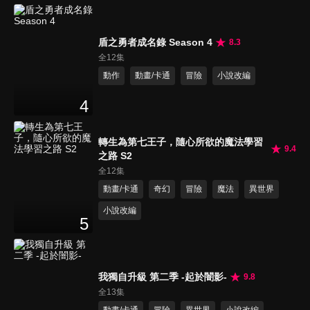
盾之勇者成名錄 Season 4
8.3
全12集
動作
動畫/卡通
冒險
小說改編
4
轉生為第七王子，隨心所欲的魔法學習
9.4
之路 S2
全12集
動畫/卡通
奇幻
冒險
魔法
異世界
小說改編
5
我獨自升級 第二季 -起於闇影-
9.8
全13集
動畫/卡通
冒險
異世界
小說改編