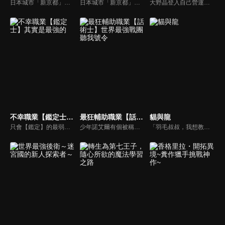
日本城市「新京都」受到名為「BUILD DIVIDE」的卡片遊戲主宰，並由最強的「王」統治著城市。城市中有一項謠言：「藉由 BUILD DIVIDE 取勝於王，任何願望實現方能實現」。少年藏部照人為了此目的，在神祕少女晩華櫻良的引導下投身加入了這場名為「重構」（リビルド）的戰鬥之中。
日本城市「新京都」受到名為「BUILD DIVIDE」的卡片遊戲主宰，並由最強的「王」統治著城市。城市中有一項謠言：「藉由 BUILD DIVIDE 取勝於王，任何願望實現方能實現」。少年藏部照人為了此目的，在神祕少女晩華櫻良的引導下投身加入了這場名為「重構」（リビルド）的戰鬥之中。
大野晶登入自己營運的「INFINITY GAME」的大頭目「魔王・九內伯斗」後，就直接被傳送到異世界去。他與在異世界遇到的神秘少女「亞可」和聖女「露娜」等遊戲中的部下與異世界夥伴們，一步步地穩固在異世界的勢力，同時踏上尋找回到現實世界的嶄新旅程。以「魔王」為中心的故事再度展開......！
不幸職業【鑑定士】其實是最強的
最狂輔助職業【話術士】世界最強戰團聽我號令
貓與龍
只會【鑑定】的最弱職業，也是最不幸的職業──【鑑定士】。身為鑑定士的艾因被夥伴戲稱為「撿垃圾的」，遭受悽慘不公的對待。自卑不已的他每天都過著卑微的生活。然而，艾因的命運因為與【世界樹】的精靈尤莉，以及守護精靈尤莉的賢者烏爾蘇拉相遇，出現了重大的轉變。從尤莉手中獲得【精靈的義眼】後，艾因接受了烏爾蘇拉的特訓，並漸漸累積了實力。為了實現尤莉的願望，讓她見到其他世界樹的姐妹，艾因於是踏上了旅途。與生俱來的善良本性再加上新獲得的勇氣，讓艾因一路克服各種困難。
少年諾艾爾有個被稱作不滅惡鬼的英雄祖父。他崇拜祖父，立志成為最強探索者，然而他的職能卻是被評為最弱的支援職「話術士」。諾艾爾繼承祖父的遺志，透過非比尋常的努力，獲得與探索者相符的力量。然而，依舊無法彌補天生才能造成的差距──但他那無與倫比的才智開花結果，讓他找到了通往最強的道路。那就是尋找夥伴，創建最強的組織，並率領這個組織──思索策略，玩弄敵人，率領夥伴，往遙遠的高峰前進。最狂的「話術士」將不擇手段開闢通往最強的道路。
「羽毛叔叔，我想教人類的小孩魔法。」在深邃的森林中，居住著會使用魔法的貓以及吐出火焰的龍。在這片森林中被貓養育長大的龍，擁有近乎永恆的生命，因此在與牠一同長大的貓永眠後，便肩負起將貓的子孫培育長大的責任。討厭人類、被貓稱為「羽毛叔叔」的龍，同時也被人類懷著恐懼與敬意將其稱為「貓龍」。隨著森林的貓兒們逐漸長大，也開始尋求獨立自主的生活，其中也不乏與人類一起生活的故事。今日龍也在森林中教著小貓如何狩獵，一篇關於貓與龍以及人類，帶點溫暖與神秘的故事就此展開。