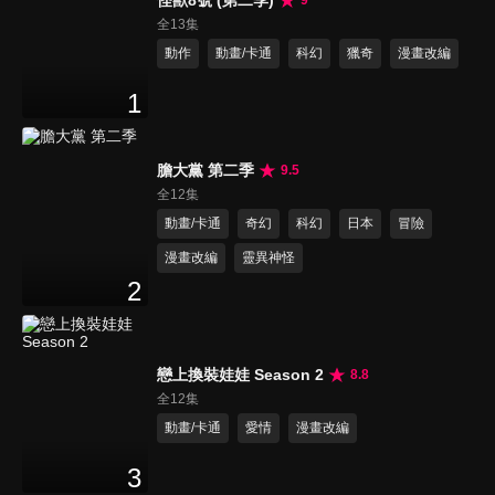
怪獸8號 (第二季)
9
全13集
動作
動畫/卡通
科幻
獵奇
漫畫改編
1
膽大黨 第二季
9.5
全12集
動畫/卡通
奇幻
科幻
日本
冒險
漫畫改編
靈異神怪
2
戀上換裝娃娃 Season 2
8.8
全12集
動畫/卡通
愛情
漫畫改編
3