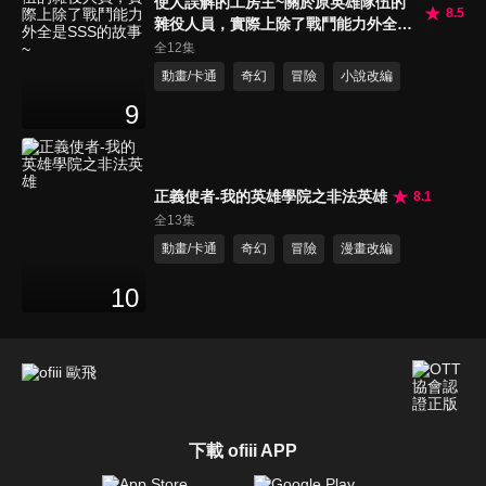
使人誤解的工房主~關於原英雄隊伍的
8.5
雜役人員，實際上除了戰鬥能力外全是
SSS的故事~
全12集
動畫/卡通
奇幻
冒險
小說改編
9
正義使者-我的英雄學院之非法英雄
8.1
全13集
動畫/卡通
奇幻
冒險
漫畫改編
10
下載 ofiii APP