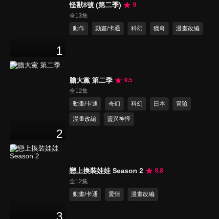
怪獸8號 (第二季)
9
全13集
動作
動畫/卡通
科幻
獵奇
漫畫改編
1
膽大黨 第二季
9.5
全12集
動畫/卡通
奇幻
科幻
日本
冒險
漫畫改編
靈異神怪
2
戀上換裝娃娃 Season 2
8.8
全12集
動畫/卡通
愛情
漫畫改編
3