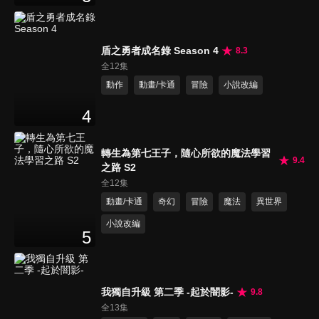
盾之勇者成名錄 Season 4
8.3
全12集
動作
動畫/卡通
冒險
小說改編
4
轉生為第七王子，隨心所欲的魔法學習
9.4
之路 S2
全12集
動畫/卡通
奇幻
冒險
魔法
異世界
小說改編
5
我獨自升級 第二季 -起於闇影-
9.8
全13集