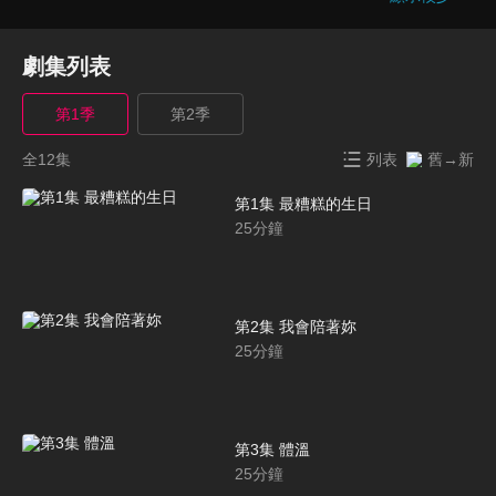
劇集列表
第1季
第2季
全12集
列表
舊→新
第1集 最糟糕的生日
25
分鐘
第2集 我會陪著妳
25
分鐘
第3集 體溫
25
分鐘