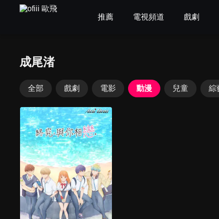
推薦
電視頻道
戲劇
成尾渚
全部
戲劇
電影
動漫
兒童
綜