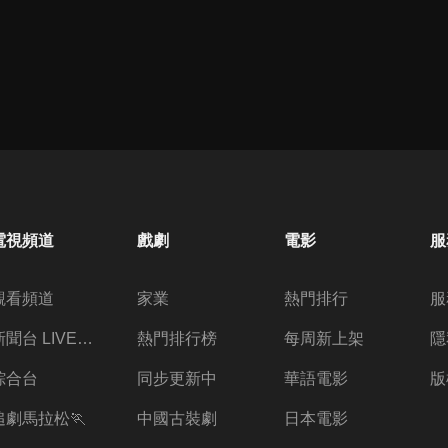
電視頻道
戲劇
電影
服
觀看頻道
家業
熱門排行
服
新聞台 LIVE 直播
熱門排行榜
每周新上架
隱
綜合台
同步更新中
華語電影
版
追劇馬拉松🏃
中國古裝劇
日本電影