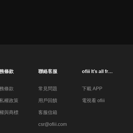
務條款
聯絡客服
ofiii lt’s all free
務條款
常見問題
下載 APP
私權政策
用戶回饋
電視看 ofiii
權與商標
客服信箱
csr@ofiii.com