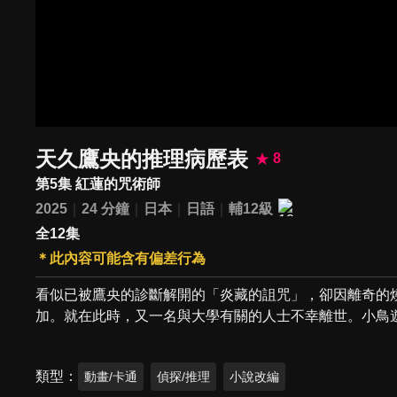
天久鷹央的推理病歷表
8
第5集 紅蓮的咒術師
2025
24 分鐘
日本
日語
輔12級
全12集
＊此內容可能含有偏差行為
看似已被鷹央的診斷解開的「炎藏的詛咒」，卻因離奇的
加。就在此時，又一名與大學有關的人士不幸離世。小鳥
類型
動畫/卡通
偵探/推理
小說改編