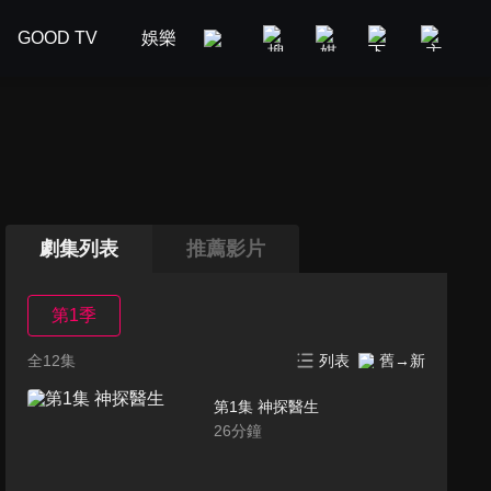
GOOD TV
娛樂
美食旅遊
新聞政論
汽車
劇集列表
推薦影片
第1季
全12集
列表
舊→新
第1集 神探醫生
26
分鐘