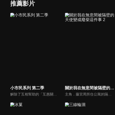
推薦影片
小市民系列 第二季
關於我在無意間被隔壁的天使變成廢柴這件事 2
解除了互相幫助的「互惠關係」後，高二的小鳩同學和小佐內同學各自展開了新的生活。小佐內同學開始和新聞社一年級的瓜野同學交往。瓜野同學為了留下在學的證明，並向小佐內同學展現自己的優點，努力地想在校園報紙上報導市內發生的縱火事件。另一方面，小鳩同學也開始和同班同學仲丸同學交往。在平靜地度過每一天時，小鳩同學在河邊遭遇了縱火現場……。小鳩同學和小佐內同學作為小市民的重新出發，究竟會如何發展呢？
主角．藤宮周所住公寓的隔壁，住著學校第一的美少女椎名真晝。自從周看到真晝在雨中淋得全身濕透而把傘借給她以後，原本並無交集的兩人便開始了奇妙的交流。