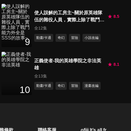
使人誤解的工房主~關於原英雄隊
8.5
伍的雜役人員，實際上除了戰鬥能
力外全是SSS的故事~
全12集
動畫/卡通
奇幻
冒險
小說改編
9
正義使者-我的英雄學院之非法英
8.1
雄
全13集
動畫/卡通
奇幻
冒險
漫畫改編
10
務條款
聯絡客服
ofiii lt’s all free