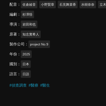
配音
佐倉綾音
小野賢章
石見舞菜香
水樹奈奈
立
編劇
杉澤悟
導演
岩田和也
原著
知念實希人
製作公司
project No.9
年份
2025
國別
日本
語言
日語
#
偵查調查
#
醫療
#
醫生