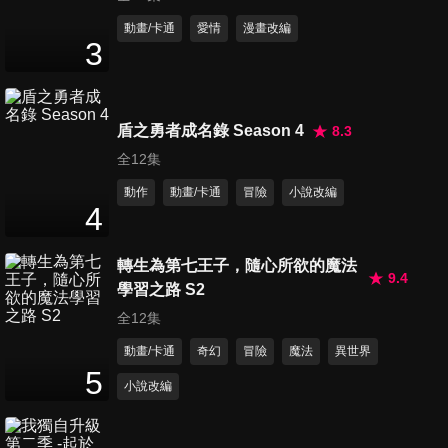
第11集 溺死在密室的男子 中篇
動畫/卡通
愛情
漫畫改編
3
24
分鐘
第12集 溺死在密室的男子 後篇
盾之勇者成名錄 Season 4
8.3
25
分鐘
全12集
動作
動畫/卡通
冒險
小說改編
4
轉生為第七王子，隨心所欲的魔法
9.4
學習之路 S2
全12集
動畫/卡通
奇幻
冒險
魔法
異世界
5
小說改編