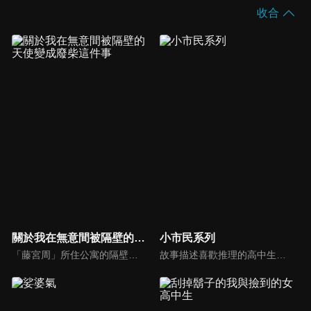
收合
關於我在無意間被隔壁的天使變成廢柴這件事
小市民系列
「藤宮周」所住公寓的隔壁，住著一位天使「椎名真晝」。她是一位學校第一的美少女，不但外貌可愛，成績優異，也擅長運動，是藤宮周所高攀不起的存在。有一天，周看到真晝一人坐在公園的鞦韆上，全身被綿綿細雨淋得全身濕透。周把傘借給她以後，原本並無交集的兩人便開始了奇妙的交流——
故事描述喜歡推理的高中生小鳩常悟朗, 經歷了一段痛苦的經歷 , 而同班同學小佐內由紀與常悟朗有著相似境遇。兩人為了追求「小市民」生活, 建立了互惠關係的搭檔關係。故事圍繞著這一組合,他們在追求寧靜高中生活的同時,面對日常中發生的事件謎團展開挑戰 。小鳩常悟朗是故事中的主人公, 也是偵探角色,他以第一人稱敘述整個故事。