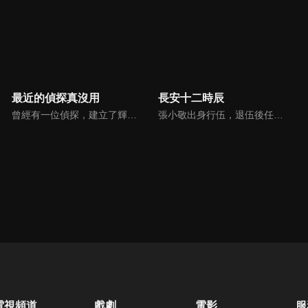
最近的偵探真沒用
長安十二時辰
曾經有一位偵探，建立了輝煌的成就，聲名鵲起。任何事件都能立刻解決！沒有他解不開的謎團！高中生偵探，名雲桂一郎！……那都是十多年前的事了。腰痛、老花眼、知覺過敏。什麼是智慧型手機？什麼是女高中生？曾經光芒四射的高中生名偵探，如今成了被時代淘汰的大叔…「才能並沒有枯竭——只是稍微，失去了青春罷了。」某天，年輕有活力的女高中生真白，突然來到名雲偵探事務所，說想成為助手。看來她似乎是以偵探為目標……！？大叔偵探與個性派美少女（自稱）女高中生助手的，令人心跳不已的日常，現在，開始！
張小敬出身行伍，退伍後任唐城地方安保「不良人」，後因處事不當被關押獄中。長安城混入可疑人士，軍事機構「靖安司」司承李必特例委派張小敬戴罪立功、在上元節花燈大會前揪出意圖毀城之人。十二個時辰〈24小時〉開始倒數，張小敬能否趕在輝煌燈火亮起之時，阻止長安城即將發生的劫難呢？
電視頻道
戲劇
電影
服