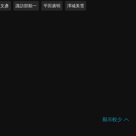
木文彥
諏訪部順一
平田廣明
澤城美雪
顯示較少