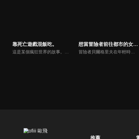
靠死亡遊戲混飯吃。
想當冒險者前往都市的女兒成為S級
這是某個瘋狂世界的故事。作為「玩家」的少女們，挑戰著與死亡並行的遊戲。穿上指定的服裝，上演一場名為死亡遊戲的表演。只要生還就能獲得獎金，但即使盡了全力，也可能會在下一刻喪命。世界上確實存在著這樣的一群人，她們懷著各自的理由，在這樣的世界中生存下去。名為幽鬼的玩家，職業是死亡遊戲的專業參賽者，今天的她也依然靠著死亡遊戲混飯吃。
冒險者貝爾格里夫在年輕時遭遇魔獸襲擊，失去一條腿，便隱退回到故鄉，與村民過著平穩的生活。某天他在近郊的森林撿到被遺棄的女孩子，命名為「安潔琳」，視如己出，一個男人獨立把女兒拉拔長大。日後女兒長大，追隨憧憬父親的背影，為成為勇者，踏上旅途，前往位於都市的公會。而後過了五年——父親在心中某處仍然懷有冒險者之夢。另一方面，女兒已經升上了冒險者最高等級的「S級」⋯！？
推薦