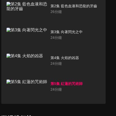
第2集 藍色血液和恐龍的牙齒
26
分鐘
第3集 向著閃光之中
24
分鐘
第4集 火焰的凶器
24
分鐘
第5集 紅蓮的咒術師
24
分鐘
第6集 火焰終幕
24
分鐘