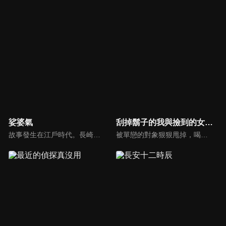
娑婆氣
刮掉鬍子的我與撿到的女高中生
故事發生在江戶時代。長崎屋是日本橋一帶數一數二的名店，年輕的當家一太郎從出生起就體弱多病，連出門都困難。他的身邊有白澤、犬神等妖怪侍候，日夜守護著他。某天夜裡，一太郎偷偷溜出家門，卻意外目睹了一場兇殺案。從那天開始，江戶接連發生一連串光怪陸離的命案……在妖怪們的幫助下，一太郎開始著手追查真兇！
被單戀的對象狠狠甩掉，喝完悶酒的回家路上，26歲的上班族．吉田，邂逅了蹲坐在路邊的女高中生．沙優。喝得醉醺醺的吉田在意識不太清醒的狀態下，讓無處可去的沙優到家裡住一晚…「我說想要借住，你就讓我住下來了啊。」總不能將無處可去的沙優趕走，吉田便以做家事為條件，答應讓她同居…