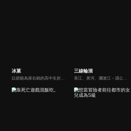
冰菓
三線輪洄
以節能為座右銘的高中生折木奉太郎，為一個小小的原因而加入了瀕臨廢社的『古籍社』。古籍社的社員包括他在社裏認識的好奇寶寶，也就是女主角千反田愛瑠，還有他從國中就認識的伊原摩耶花和福部里志。這是他們四人以神山高中為舞台，對一樁樁事件展開推理的青春學園推理劇！
長江、黃河、瀾滄江－湄公河流域分別有三個家族，他們從事的是協助他人沉寶尋寶的行業。每個家族極少會出現一名「水鬼」，而女主正是這一代最年輕的水鬼。在尋找自身、三族以及當年秘密的過程中，宗杭被息壤困於船塚之中，等待著易颯的救援。而易颯是否能點燃這把火？船塚究竟還隱藏著哪些秘密？「它」到底是誰？這些謎團都將一一揭曉。