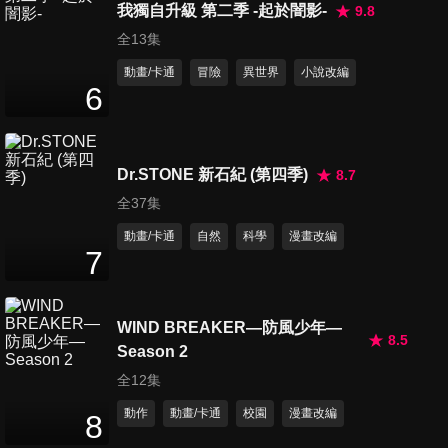
我獨自升級 第二季 -起於闇影-
9.8
全13集
動畫/卡通
冒險
異世界
小說改編
6
Dr.STONE 新石紀 (第四季)
8.7
全37集
動畫/卡通
自然
科學
漫畫改編
7
WIND BREAKER—防風少年—
8.5
Season 2
全12集
動作
動畫/卡通
校園
漫畫改編
8