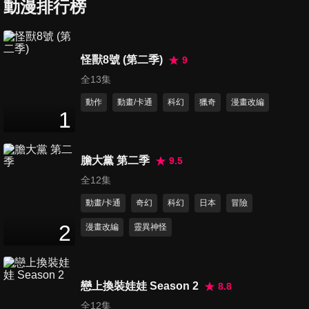
動漫排行榜
第7集 量身訂作的毒藥
怪獸8號 (第二季)
9
24
分鐘
全13集
動作
動畫/卡通
科幻
獵奇
漫畫改編
1
第8集 天使舞降之夜 前篇
24
分鐘
膽大黨 第二季
9.5
全12集
第9集 天使舞降之夜 後篇
動畫/卡通
奇幻
科幻
日本
冒險
24
分鐘
2
漫畫改編
靈異神怪
第10集 溺死在密室的男子 前篇
24
分鐘
戀上換裝娃娃 Season 2
8.8
全12集