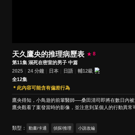
天久鷹央的推理病歷表
8
第11集 溺死在密室的男子 中篇
2025
24 分鐘
日本
日語
輔12級
全12集
＊此內容可能含有偏差行為
鷹央得知，小鳥遊的前輩醫師──桑田清司即將在數日內
鷹央觀看了案發當時的影像，並注意到某個人的行動異常
類型
動畫/卡通
偵探/推理
小說改編