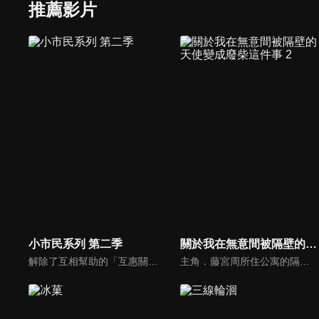
推薦影片
小市民系列 第二季
關於我在無意間被隔壁的天使變成廢柴這件事 2
解除了互相幫助的「互惠關係」後，高二的小鳩同學和小佐內同學各自展開了新的生活。小佐內同學開始和新聞社一年級的瓜野同學交往。瓜野同學為了留下在學的證明，並向小佐內同學展現自己的優點，努力地想在校園報紙上報導市內發生的縱火事件。另一方面，小鳩同學也開始和同班同學仲丸同學交往。在平靜地度過每一天時，小鳩同學在河邊遭遇了縱火現場……。小鳩同學和小佐內同學作為小市民的重新出發，究竟會如何發展呢？
主角．藤宮周所住公寓的隔壁，住著學校第一的美少女椎名真晝。自從周看到真晝在雨中淋得全身濕透而把傘借給她以後，原本並無交集的兩人便開始了奇妙的交流。