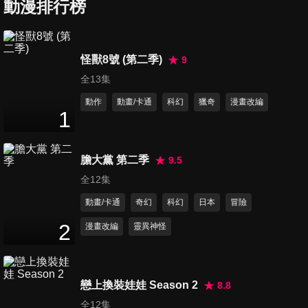
動漫排行榜
第7集 量身訂作的毒藥
怪獸8號 (第二季)
9
24
分鐘
全13集
動作
動畫/卡通
科幻
獵奇
漫畫改編
1
第8集 天使舞降之夜 前篇
24
分鐘
膽大黨 第二季
9.5
全12集
第9集 天使舞降之夜 後篇
動畫/卡通
奇幻
科幻
日本
冒險
24
分鐘
2
漫畫改編
靈異神怪
第10集 溺死在密室的男子 前篇
24
分鐘
戀上換裝娃娃 Season 2
8.8
全12集