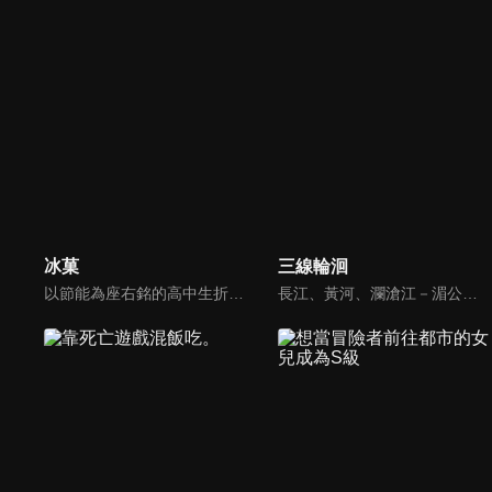
冰菓
三線輪洄
以節能為座右銘的高中生折木奉太郎，為一個小小的原因而加入了瀕臨廢社的『古籍社』。古籍社的社員包括他在社裏認識的好奇寶寶，也就是女主角千反田愛瑠，還有他從國中就認識的伊原摩耶花和福部里志。這是他們四人以神山高中為舞台，對一樁樁事件展開推理的青春學園推理劇！
長江、黃河、瀾滄江－湄公河流域分別有三個家族，他們從事的是協助他人沉寶尋寶的行業。每個家族極少會出現一名「水鬼」，而女主正是這一代最年輕的水鬼。在尋找自身、三族以及當年秘密的過程中，宗杭被息壤困於船塚之中，等待著易颯的救援。而易颯是否能點燃這把火？船塚究竟還隱藏著哪些秘密？「它」到底是誰？這些謎團都將一一揭曉。