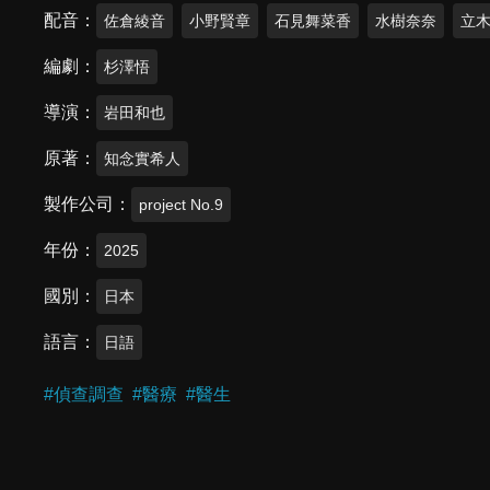
配音
佐倉綾音
小野賢章
石見舞菜香
水樹奈奈
立
編劇
杉澤悟
導演
岩田和也
原著
知念實希人
製作公司
project No.9
年份
2025
國別
日本
語言
日語
#
偵查調查
#
醫療
#
醫生