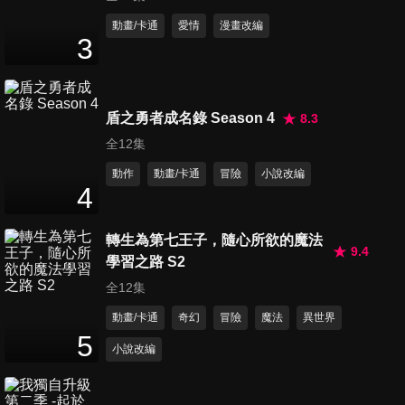
第11集 溺死在密室的男子 中篇
動畫/卡通
愛情
漫畫改編
3
24
分鐘
第12集 溺死在密室的男子 後篇
盾之勇者成名錄 Season 4
8.3
25
分鐘
全12集
動作
動畫/卡通
冒險
小說改編
4
轉生為第七王子，隨心所欲的魔法
9.4
學習之路 S2
全12集
動畫/卡通
奇幻
冒險
魔法
異世界
5
小說改編