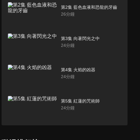
第2集 藍色血液和恐龍的牙齒
26
分鐘
第3集 向著閃光之中
24
分鐘
第4集 火焰的凶器
24
分鐘
第5集 紅蓮的咒術師
24
分鐘
第6集 火焰終幕
24
分鐘