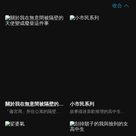
收合
關於我在無意間被隔壁的天使變成廢柴這件事
小市民系列
「藤宮周」所住公寓的隔壁，住著一位天使「椎名真晝」。她是一位學校第一的美少女，不但外貌可愛，成績優異，也擅長運動，是藤宮周所高攀不起的存在。有一天，周看到真晝一人坐在公園的鞦韆上，全身被綿綿細雨淋得全身濕透。周把傘借給她以後，原本並無交集的兩人便開始了奇妙的交流——
故事描述喜歡推理的高中生小鳩常悟朗, 經歷了一段痛苦的經歷 , 而同班同學小佐內由紀與常悟朗有著相似境遇。兩人為了追求「小市民」生活, 建立了互惠關係的搭檔關係。故事圍繞著這一組合,他們在追求寧靜高中生活的同時,面對日常中發生的事件謎團展開挑戰 。小鳩常悟朗是故事中的主人公, 也是偵探角色,他以第一人稱敘述整個故事。