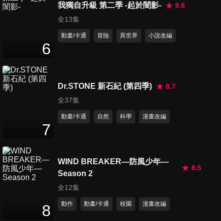
我獨自升級 第二季 -起於闇影-
9.8
全13集
動畫/卡通
冒險
異世界
小說改編
6
Dr.STONE 新石紀 (第四季)
8.7
全37集
動畫/卡通
自然
科學
漫畫改編
7
WIND BREAKER—防風少年—
8.5
Season 2
全12集
動作
動畫/卡通
校園
漫畫改編
8