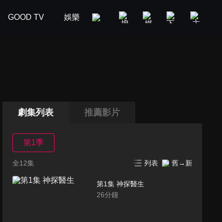
GOOD TV
娛樂
美食旅遊
新聞政論
汽車
劇集列表
推薦影片
第1季
全12集
列表
舊→新
第1集 神探醫生
26
分鐘