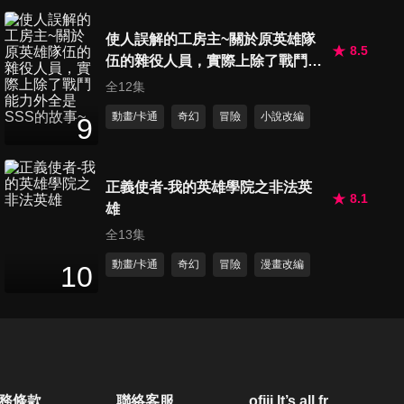
使人誤解的工房主~關於原英雄隊
8.5
伍的雜役人員，實際上除了戰鬥能
力外全是SSS的故事~
全12集
動畫/卡通
奇幻
冒險
小說改編
9
正義使者-我的英雄學院之非法英
8.1
雄
全13集
動畫/卡通
奇幻
冒險
漫畫改編
10
務條款
聯絡客服
ofiii lt’s all free