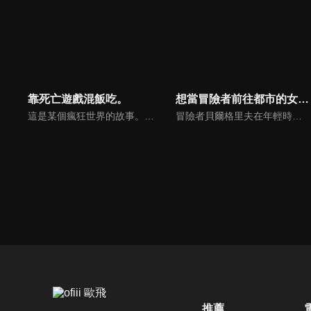
靠死亡遊戲混飯吃。
想當冒險者前往都市的女兒成為S級
這是某個瘋狂世界的故事。作為「玩家」的少女們，挑戰著與死亡並行的遊戲。穿上指定的服裝，上演一場名為死亡遊戲的表演。只要生還就能獲得獎金，但即使盡了全力，也可能會在下一刻喪命。世界上確實存在著這樣的一群人，她們懷著各自的理由，在這樣的世界中生存下去。名為幽鬼的玩家，職業是死亡遊戲的專業參賽者，今天的她也依然靠著死亡遊戲混飯吃。
冒險者貝爾格里夫在年輕時遭遇魔獸襲擊，失去一條腿，便隱退回到故鄉，與村民過著平穩的生活。某天他在近郊的森林撿到被遺棄的女孩子，命名為「安潔琳」，視如己出，一個男人獨立把女兒拉拔長大。日後女兒長大，追隨憧憬父親的背影，為成為勇者，踏上旅途，前往位於都市的公會。而後過了五年——父親在心中某處仍然懷有冒險者之夢。另一方面，女兒已經升上了冒險者最高等級的「S級」⋯！？
推薦