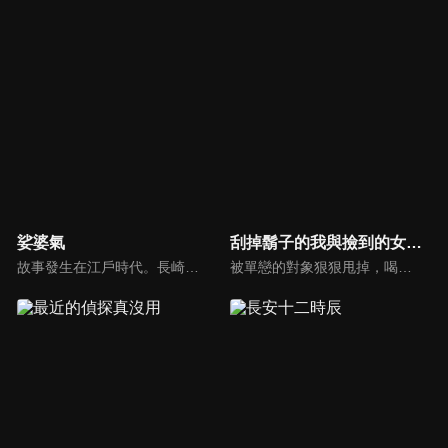
娑婆氣
刮掉鬍子的我與撿到的女高中生
故事發生在江戶時代。長崎屋是日本橋一帶數一數二的名店，年輕的當家一太郎從出生起就體弱多病，連出門都困難。他的身邊有白澤、犬神等妖怪侍候，日夜守護著他。某天夜裡，一太郎偷偷溜出家門，卻意外目睹了一場兇殺案。從那天開始，江戶接連發生一連串光怪陸離的命案……在妖怪們的幫助下，一太郎開始著手追查真兇！
被單戀的對象狠狠甩掉，喝完悶酒的回家路上，26歲的上班族．吉田，邂逅了蹲坐在路邊的女高中生．沙優。喝得醉醺醺的吉田在意識不太清醒的狀態下，讓無處可去的沙優到家裡住一晚…「我說想要借住，你就讓我住下來了啊。」總不能將無處可去的沙優趕走，吉田便以做家事為條件，答應讓她同居…