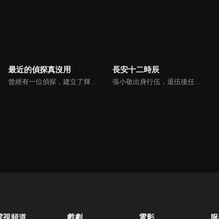
最近的偵探真沒用
長安十二時辰
曾經有一位偵探，建立了輝煌的成就，聲名鵲起。任何事件都能立刻解決！沒有他解不開的謎團！高中生偵探，名雲桂一郎！……那都是十多年前的事了。腰痛、老花眼、知覺過敏。什麼是智慧型手機？什麼是女高中生？曾經光芒四射的高中生名偵探，如今成了被時代淘汰的大叔…「才能並沒有枯竭——只是稍微，失去了青春罷了。」某天，年輕有活力的女高中生真白，突然來到名雲偵探事務所，說想成為助手。看來她似乎是以偵探為目標……！？大叔偵探與個性派美少女（自稱）女高中生助手的，令人心跳不已的日常，現在，開始！
張小敬出身行伍，退伍後任唐城地方安保「不良人」，後因處事不當被關押獄中。長安城混入可疑人士，軍事機構「靖安司」司承李必特例委派張小敬戴罪立功、在上元節花燈大會前揪出意圖毀城之人。十二個時辰〈24小時〉開始倒數，張小敬能否趕在輝煌燈火亮起之時，阻止長安城即將發生的劫難呢？
電視頻道
戲劇
電影
服