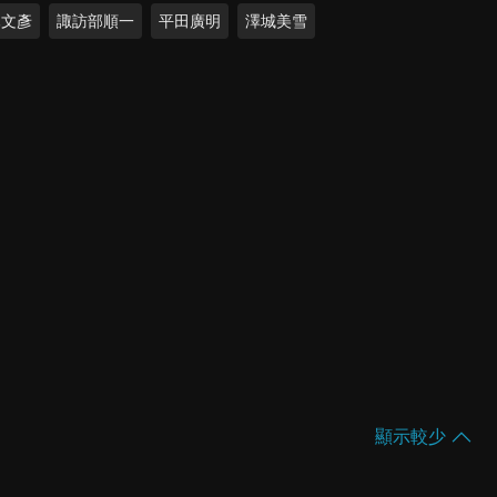
木文彥
諏訪部順一
平田廣明
澤城美雪
顯示較少