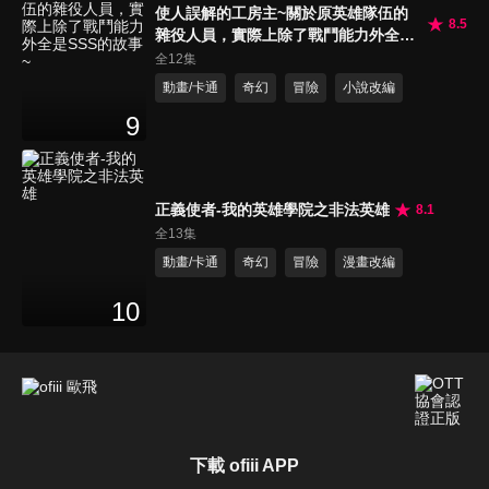
使人誤解的工房主~關於原英雄隊伍的
8.5
雜役人員，實際上除了戰鬥能力外全是
SSS的故事~
全12集
動畫/卡通
奇幻
冒險
小說改編
9
正義使者-我的英雄學院之非法英雄
8.1
全13集
動畫/卡通
奇幻
冒險
漫畫改編
10
下載 ofiii APP