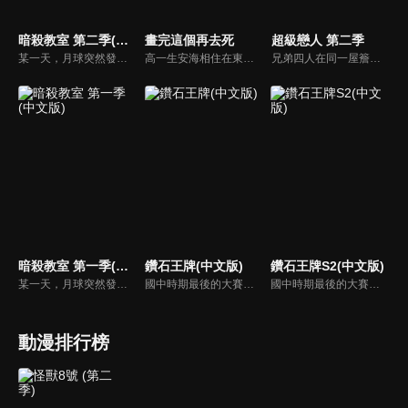
暗殺教室 第二季(中文版)
畫完這個再去死
超級戀人 第二季
某一天，月球突然發生爆炸，約有七成都蒸發掉了。自稱是犯人，還揚言明年三月連地球也要炸掉的超生物，不知為何來到椚丘國中三年E班擔任老師。各國元首都無法殺了它，只好委託椚丘國中三年E班的學生，酬勞是一百億日圓！他們能否再畢業前解決「殺老師」…？
高一生安海相住在東京都離島・伊豆王島。非常喜歡閱讀漫畫的她，因為某個契機，開始萌生「創作」漫畫的念頭…少女踏出的漫畫創作之路，前方等待著她的會是！？熟悉卻又陌生的漫畫創作世界。孕育作品的苦澀與喜悅全都毫無保留地濃縮其中的漫畫浪漫成長故事！！！獻給所有熱愛漫畫的人！！
兄弟四人在同一屋簷下生活是長子海棠晴的夢想。但是，春子揚言要將海棠零帶回瑞士卻給這個家庭帶來了風暴。海棠晴十分希望海棠零能夠留在日本，但卻不清楚自己如此希望海棠零留在自己身邊的原因是什麼，腦海中反復回想著“海棠零只是自己的弟弟”。
暗殺教室 第一季(中文版)
鑽石王牌(中文版)
鑽石王牌S2(中文版)
某一天，月球突然發生爆炸，約有七成都蒸發掉了。自稱是犯人，還揚言明年三月連地球也要炸掉的超生物，不知為何來到椚丘國中三年E班擔任老師。各國元首都無法殺了它，只好委託椚丘國中三年E班的學生，酬勞是一百億日圓！他們能否再畢業前解決「殺老師」…？
國中時期最後的大賽中，卻在第一回戰中投出了暴投而輸掉比賽的投手澤村榮純，本來決定要與國中時期的朋友一同考入故鄉的高中，卻被東京的棒球名校青道高中挖角，並在那裡遇見了天才捕手御幸一也、同伴們和比賽對手，為了實現進入甲子園的夢想澤村榮純下定決心加強鍛鍊，努力達到自己的目標。
國中時期最後的大賽中，卻在第一回戰中投出了暴投而輸掉比賽的投手澤村榮純，本來決定要與國中時期的朋友一同考入故鄉的高中，卻被東京的棒球名校青道高中挖角，並在那裡遇見了天才捕手御幸一也、同伴們和比賽對手，為了實現進入甲子園的夢想澤村榮純下定決心加強鍛鍊，努力達到自己的目標。
動漫排行榜