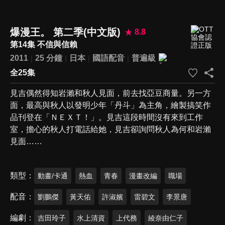
爆漫王。 第二季(中文版)
8.8
第14集 不信與信賴
2011
25 分鐘
日本
國語配音
普遍級
全25集
見吉偶然得知岩瀨和秋人見面，前去找亞豆商量。另一方
面，最高與秋人以發明少年「丹斗」為主角，繪製搞笑作
品刊登在「ＮＥＸＴ！」。見吉這段時間沒有來到工作
室，擔心的秋人打電話給她，見吉卻詢問秋人為何和岩瀨
見面……
類型
動畫/卡通
熱血
青春
漫畫改編
職場
配音
劉鵬傑
黃天佑
許淑嬪
雷碧文
李景唐
編劇
吉田玲子
水上清資
上代務
綾奈由仁子