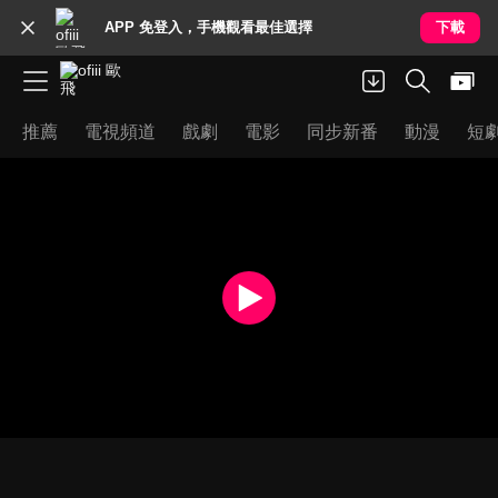
APP 免登入，手機觀看最佳選擇
下載
推薦
電視頻道
戲劇
電影
同步新番
動漫
短