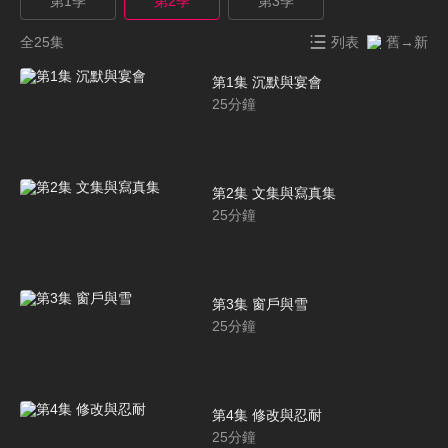
第1季
第2季
第3季
全25集
列表
舊→新
第1集 沉默與宴會
25
分鐘
第2集 文集與寫真集
25
分鐘
第3集 窗戶與雪
25
分鐘
第4集 修改與忍耐
25
分鐘