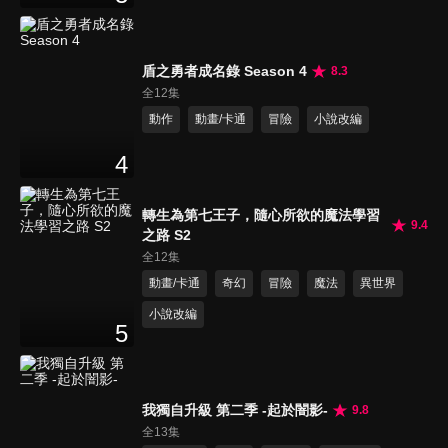
盾之勇者成名錄 Season 4
8.3
全12集
動作
動畫/卡通
冒險
小說改編
4
轉生為第七王子，隨心所欲的魔法學習
9.4
之路 S2
全12集
動畫/卡通
奇幻
冒險
魔法
異世界
小說改編
5
我獨自升級 第二季 -起於闇影-
9.8
全13集