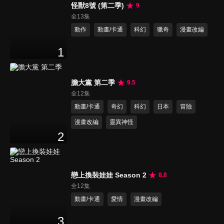
怪獸8號 (第二季)
9
全13集
動作
動畫/卡通
科幻
獵奇
漫畫改編
1
膽大黨 第二季
9.5
全12集
動畫/卡通
奇幻
科幻
日本
冒險
漫畫改編
靈異神怪
2
戀上換裝娃娃 Season 2
8.8
全12集
動畫/卡通
愛情
漫畫改編
3