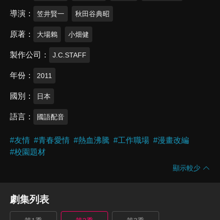
導演
笠井賢一
秋田谷典昭
原著
大場鶇
小畑健
製作公司
J.C.STAFF
年份
2011
國別
日本
語言
國語配音
#
友情
#
青春愛情
#
熱血沸騰
#
工作職場
#
漫畫改編
#
校園題材
顯示較少
劇集列表