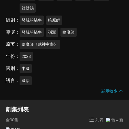
韓儲鴿
編劇
發飆的蝸牛
暗魔師
導演
發飆的蝸牛
孫潤
暗魔師
原著
暗魔師《武神主宰》
年份
2023
國別
中國
語言
國語
顯示較少
劇集列表
全30集
列表
舊→新