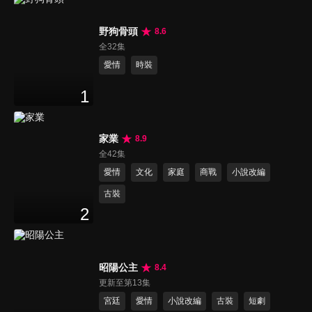
野狗骨頭
8.6
全32集
愛情
時裝
1
家業
8.9
全42集
愛情
文化
家庭
商戰
小說改編
古裝
2
昭陽公主
8.4
更新至第13集
宮廷
愛情
小說改編
古裝
短劇