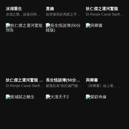
冰湖重生
貴嫡
狄仁傑之運河驚龍
冰湖之戰，諸葛玥和楚喬落入冰湖，楚喬被燕洵所救，得知諸葛玥已死，她尋機刺殺燕洵，為諸葛玥報仇。楚喬在卞唐幾次三番受到一位神秘男子的幫助，她有種似曾相識的感覺，不禁懷疑諸葛玥還活著。燕洵變本加厲，掀起四國紛亂。最終，楚喬能否平定天下並再與諸葛玥重聚？
前世慘死於周家之手的郡夫人張汐音，意外重生回到命運改寫之前，這一次，她不再任人擺布。為向曾經的丈夫定安侯與平妻復仇，她主動接近霽王段漸離，結盟聯手、各取所需，原本只是利益交換的關係，卻在算計與試探之間，悄然擦出不一樣的火花。
Di Renjie Canal Startles the Dragon
狄仁傑之運河驚龍 預告
長生怪談簿(50分鐘版)
與卿書
Di Renjie Canal Startles the Dragon
被冤枉為“徐氏滅門慘案”兇手的主人公在多年後深陷倖存者的複仇圈套，成功說服其共同對抗真兇，並找出真相的故事。整個故事發生在一個荒山客棧，眾人鬥智斗勇，一步步揭開每個人的秘密，還原案件本來面目。
《與卿書》線上看。姚州都督左經綸在上任途中誤入與世隔絕的村落—桃花塢，這裡有一個奇特的習俗，女子只有談過戀愛才算成年，左經綸突然出現在柳卿卿的「阿羅風」上任儀式，被族人認定為天意，強行留下左經綸在桃花塢……