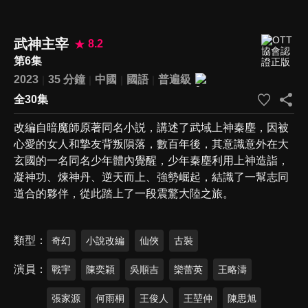
武神主宰
8.2
第6集
2023
35 分鐘
中國
國語
普遍級
全30集
改編自暗魔師原著同名小説，講述了武域上神秦塵，因被
心愛的女人和摯友背叛隕落，數百年後，其意識意外在大
玄國的一名同名少年體內覺醒，少年秦塵利用上神造詣，
凝神功、煉神丹、逆天而上、強勢崛起，結識了一幫志同
道合的夥伴，從此踏上了一段震驚大陸之旅。
類型
奇幻
小說改編
仙俠
古裝
演員
戰宇
陳奕穎
吳順吉
欒蕾英
王略濤
張家源
何雨桐
王俊人
王堃仲
陳思旭