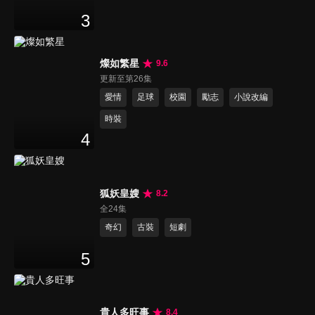
3
燦如繁星
9.6
更新至第26集
愛情
足球
校園
勵志
小說改編
時裝
4
狐妖皇嫂
8.2
全24集
奇幻
古裝
短劇
5
貴人多旺事
8.4