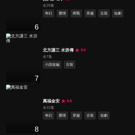
全26集
奇幻
愛情
商戰
穿越
古裝
短劇
6
北方謙三 水滸傳
8.6
全7集
小說改編
古裝
7
萬福金安
8.6
全32集
奇幻
愛情
穿越
古裝
短劇
8