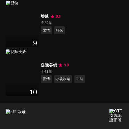
雙軌
8.6
全29集
愛情
時裝
9
良陳美錦
8.8
全41集
愛情
小說改編
古裝
10