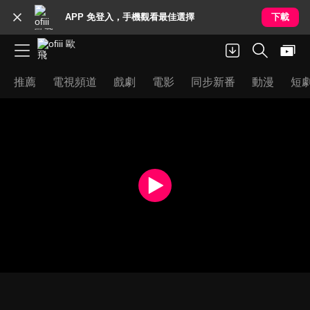
APP 免登入，手機觀看最佳選擇
下載
推薦
電視頻道
戲劇
電影
同步新番
動漫
短