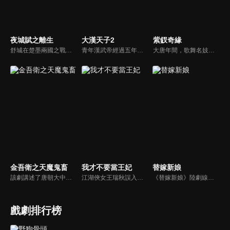
夜城賦之離生
大漢天子2
紫釵奇緣
舒城在楚墨兩國之戰中落敗，並成為了墨國五皇女莫茴的魂器。失去自我意識的舒城跟隨姐姐莫茹回到墨國，面對失而復得的妹妹，莫茹欣喜又憂慮。為了保護親人和國家她棄醫從戎，甚至為了保護莫茴不惜被砍掉一條手臂，然而這一切都阻擋不了局勢的動盪不安...
青年漢武帝經過五年執政，平息後宮勢力、抗拒外患入侵、粉碎政變陰謀，坐穩了皇帝寶座，正是開展雄才大略之時。能臣汲黯受到賞識，並引薦另一位奇才主父偃，漢武帝視其張固再世，委以重任。國力強盛使漢武帝屢屢北伐外族，只是規模巨大的戰爭使漢室逐漸捉襟見肘，諸侯勢力蠢蠢欲動。
大唐年間，歌舞名妓霍小玉、風流俠客納蘭東、書香才子李益和巾幗紅顏盧靖瀾為首的風騷人物，彼此錯綜複雜的命運與感情糾葛。一場指腹為婚的誤會，造成浪漫卻無果的錯點鴛鴦，他們在階級差異與強權壓迫中勇於追求真愛，在宮廷權謀與世俗現實的拉扯中身不由己地被推向命運的叉路...
金吾衛之天魔鬼畜
我才不要當王妃
替嫁新娘
該劇講述了唐朝大中年間主角金吾衛上將軍蕭雲帆為解決發生在長安都城的一系列詭異事件，破解所謂“神魔”的迷信傳說，層層瓦解當朝權臣企圖分裂國土某朝篡位的陰謀，拯救整個國家後和女主隱世而居的故事。
江湖俠女王瑞秋誤入王府，替換新娘，攪亂了腹黑王爺的新婚和潛心設計的捉賊大計。跑路不成的王瑞秋只能頂着王妃的身份配合王爺演出，兩人鬥智鬥勇最終日久生情，攜手共破陰謀詭計。
《替嫁新娘》陸劇線上看。燕璃國大將軍之女柳嘉，自小被父親裝成男子養在邊關。身在京城的雙胞胎姐姐柳靜姝大婚前離奇失蹤，柳嘉代替柳靜姝替嫁到了宣平侯府。沒想到新郎侯府世子蕭任衍，竟然是此前邂逅的“冤家男”。二人捅破身份後，協議各做各的事情互不干擾，沒想到卻共同捲入侯府的權力風波...
戲劇排行榜