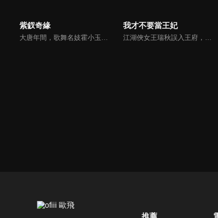
紫釵奇緣
我才不要當王妃
大唐年間，歌舞名妓霍小玉、風流俠客納蘭東、書香才子李益和巾幗紅顏盧靖瀾為首的風騷人物，彼此錯綜複雜的命運與感情糾葛。一場指腹為婚的誤會，造成浪漫卻無果的錯點鴛鴦，他們在階級差異與強權壓迫中勇於追求真愛，在宮廷權謀與世俗現實的拉扯中身不由己地被推向命運的叉路...
江湖俠女王瑞秋誤入王府，替換新娘，攪亂了腹黑王爺的新婚和潛心設計的捉賊大計。跑路不成的王瑞秋只能頂着王妃的身份配合王爺演出，兩人鬥智鬥勇最終日久生情，攜手共破陰謀詭計。
推薦