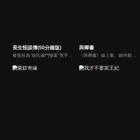
長生怪談簿(50分鐘版)
與卿書
被冤枉為“徐氏滅門慘案”兇手的主人公在多年後深陷倖存者的複仇圈套，成功說服其共同對抗真兇，並找出真相的故事。整個故事發生在一個荒山客棧，眾人鬥智斗勇，一步步揭開每個人的秘密，還原案件本來面目。
《與卿書》線上看。姚州都督左經綸在上任途中誤入與世隔絕的村落—桃花塢，這裡有一個奇特的習俗，女子只有談過戀愛才算成年，左經綸突然出現在柳卿卿的「阿羅風」上任儀式，被族人認定為天意，強行留下左經綸在桃花塢……