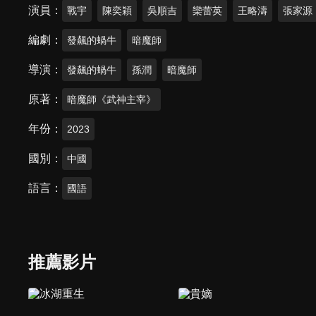
演員
戰宇
陳奕穎
吳順吉
欒蕾英
王略濤
張家源
編劇
發飆的蝸牛
暗魔師
導演
發飆的蝸牛
孫潤
暗魔師
原著
暗魔師《武神主宰》
年份
2023
國別
中國
語言
國語
推薦影片