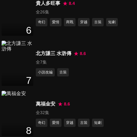
貴人多旺事
8.4
第16集
全26集
34
分鐘
奇幻
愛情
商戰
穿越
古裝
短劇
6
第17集
34
分鐘
北方謙三 水滸傳
8.6
全7集
第18集
小說改編
古裝
34
分鐘
7
第19集
萬福金安
8.6
34
分鐘
全32集
奇幻
愛情
穿越
古裝
短劇
8
第20集