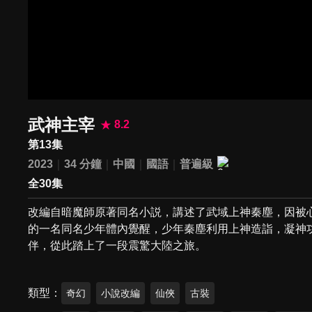
武神主宰
8.2
第13集
2023
34 分鐘
中國
國語
普遍級
全30集
改編自暗魔師原著同名小説，講述了武域上神秦塵，因被
的一名同名少年體內覺醒，少年秦塵利用上神造詣，凝神
伴，從此踏上了一段震驚大陸之旅。
類型
奇幻
小說改編
仙俠
古裝