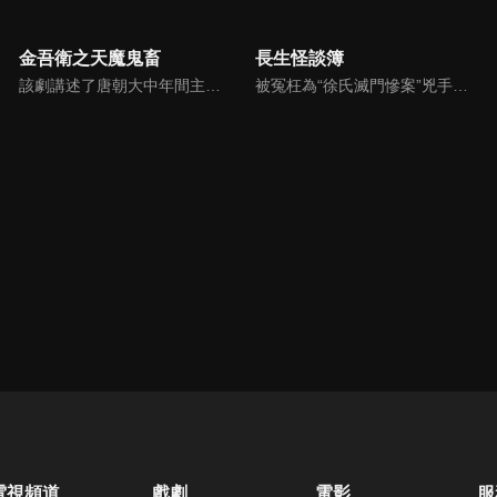
金吾衛之天魔鬼畜
長生怪談簿
該劇講述了唐朝大中年間主角金吾衛上將軍蕭雲帆為解決發生在長安都城的一系列詭異事件，破解所謂“神魔”的迷信傳說，層層瓦解當朝權臣企圖分裂國土某朝篡位的陰謀，拯救整個國家後和女主隱世而居的故事。
被冤枉為“徐氏滅門慘案”兇手的主人公在多年後深陷倖存者的複仇圈套，成功說服其共同對抗真兇，並找出真相的故事。整個故事發生在一個荒山客棧，眾人鬥智斗勇，一步步揭開每個人的秘密，還原案件本來面目。
電視頻道
戲劇
電影
服