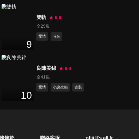
34
分鐘
雙軌
8.6
第21集
全29集
33
分鐘
愛情
時裝
9
第22集
34
分鐘
良陳美錦
8.8
全41集
第23集
愛情
小說改編
古裝
10
33
分鐘
第24集
34
分鐘
務條款
聯絡客服
ofiii lt’s all free