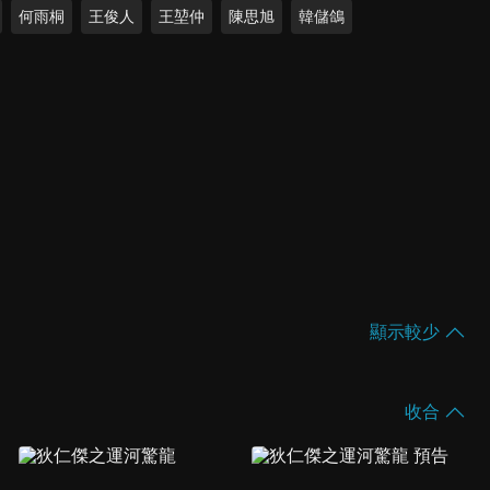
何雨桐
王俊人
王堃仲
陳思旭
韓儲鴿
顯示較少
收合