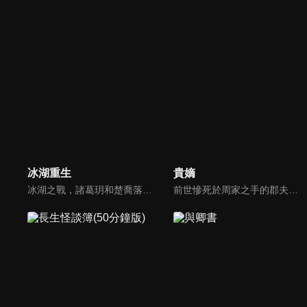
冰湖重生
貴嫡
冰湖之戰，諸葛玥和楚喬落入冰湖，楚喬被燕洵所救，得知諸葛玥已死，她尋機刺殺燕洵，為諸葛玥報仇。楚喬在卞唐幾次三番受到一位神秘男子的幫助，她有種似曾相識的感覺，不禁懷疑諸葛玥還活著。燕洵變本加厲，掀起四國紛亂。最終，楚喬能否平定天下並再與諸葛玥重聚？
前世慘死於周家之手的郡夫人張汐音，意外重生回到命運改寫之前，這一次，她不再任人擺布。為向曾經的丈夫定安侯與平妻復仇，她主動接近霽王段漸離，結盟聯手、各取所需，原本只是利益交換的關係，卻在算計與試探之間，悄然擦出不一樣的火花。