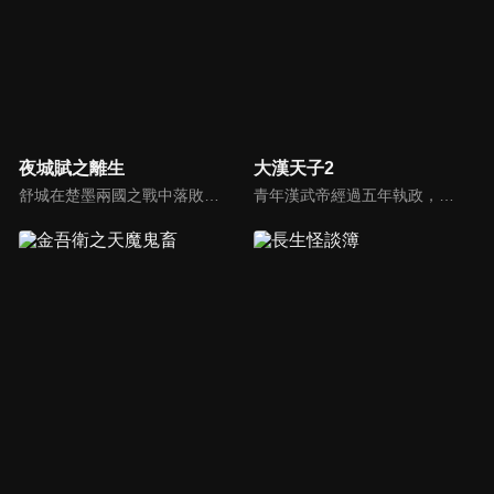
夜城賦之離生
大漢天子2
舒城在楚墨兩國之戰中落敗，並成為了墨國五皇女莫茴的魂器。失去自我意識的舒城跟隨姐姐莫茹回到墨國，面對失而復得的妹妹，莫茹欣喜又憂慮。為了保護親人和國家她棄醫從戎，甚至為了保護莫茴不惜被砍掉一條手臂，然而這一切都阻擋不了局勢的動盪不安...
青年漢武帝經過五年執政，平息後宮勢力、抗拒外患入侵、粉碎政變陰謀，坐穩了皇帝寶座，正是開展雄才大略之時。能臣汲黯受到賞識，並引薦另一位奇才主父偃，漢武帝視其張固再世，委以重任。國力強盛使漢武帝屢屢北伐外族，只是規模巨大的戰爭使漢室逐漸捉襟見肘，諸侯勢力蠢蠢欲動。