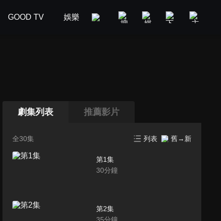
GOOD TV
娛樂
美食旅遊
新聞政論
汽車
劇集列表
推薦影片
全30集
列表
舊→新
第1集
30
分鐘
第2集
35
分鐘