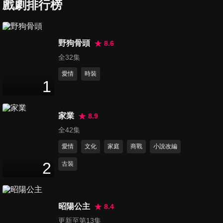
戲劇排行榜
第7集
35
分鐘
野狗骨頭
8.6
全32集
第8集
35
分鐘
愛情
時裝
1
第9集
家業
8.9
35
分鐘
全42集
愛情
文化
家庭
商戰
小說改編
第10集
2
古裝
33
分鐘
昭陽公主
8.4
第11集
更新至第13集