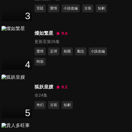
35
分鐘
宮廷
愛情
小說改編
古裝
短劇
3
第12集
35
分鐘
燦如繁星
9.6
更新至第26集
愛情
足球
校園
勵志
小說改編
第13集
34
分鐘
4
時裝
第14集
狐妖皇嫂
8.2
34
分鐘
全24集
奇幻
古裝
短劇
5
第15集
34
分鐘