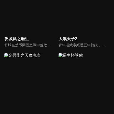
夜城賦之離生
大漢天子2
舒城在楚墨兩國之戰中落敗，並成為了墨國五皇女莫茴的魂器。失去自我意識的舒城跟隨姐姐莫茹回到墨國，面對失而復得的妹妹，莫茹欣喜又憂慮。為了保護親人和國家她棄醫從戎，甚至為了保護莫茴不惜被砍掉一條手臂，然而這一切都阻擋不了局勢的動盪不安...
青年漢武帝經過五年執政，平息後宮勢力、抗拒外患入侵、粉碎政變陰謀，坐穩了皇帝寶座，正是開展雄才大略之時。能臣汲黯受到賞識，並引薦另一位奇才主父偃，漢武帝視其張固再世，委以重任。國力強盛使漢武帝屢屢北伐外族，只是規模巨大的戰爭使漢室逐漸捉襟見肘，諸侯勢力蠢蠢欲動。