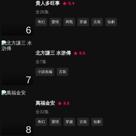
貴人多旺事
8.4
第16集
全26集
34
分鐘
奇幻
愛情
商戰
穿越
古裝
短劇
6
第17集
34
分鐘
北方謙三 水滸傳
8.6
全7集
第18集
小說改編
古裝
34
分鐘
7
第19集
萬福金安
8.6
34
分鐘
全32集
奇幻
愛情
穿越
古裝
短劇
8
第20集