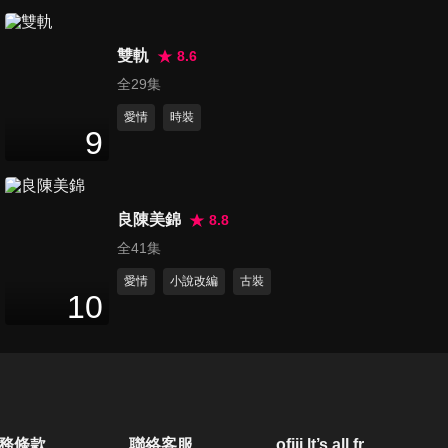
34
分鐘
雙軌
8.6
第21集
全29集
33
分鐘
愛情
時裝
9
第22集
34
分鐘
良陳美錦
8.8
全41集
第23集
愛情
小說改編
古裝
10
33
分鐘
第24集
34
分鐘
務條款
聯絡客服
ofiii lt’s all free