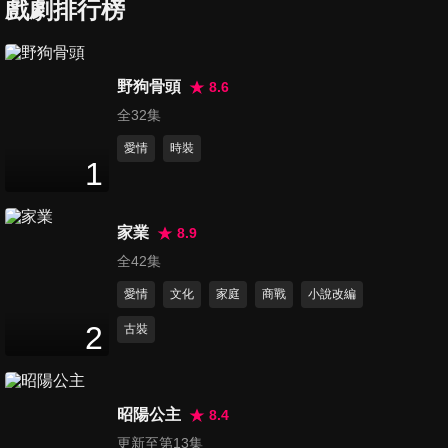
戲劇排行榜
第7集
35
分鐘
野狗骨頭
8.6
全32集
第8集
35
分鐘
愛情
時裝
1
第9集
家業
8.9
35
分鐘
全42集
愛情
文化
家庭
商戰
小說改編
第10集
2
古裝
33
分鐘
昭陽公主
8.4
第11集
更新至第13集