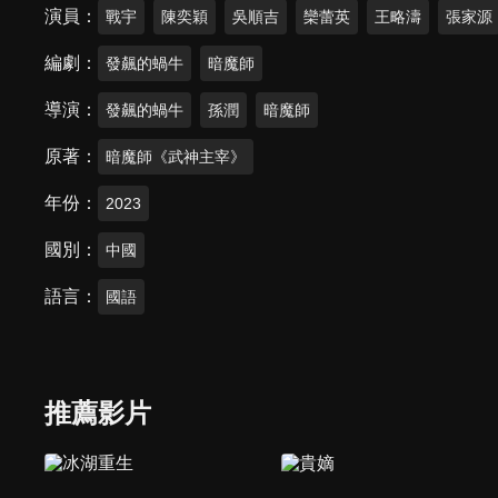
演員
戰宇
陳奕穎
吳順吉
欒蕾英
王略濤
張家源
編劇
發飆的蝸牛
暗魔師
導演
發飆的蝸牛
孫潤
暗魔師
原著
暗魔師《武神主宰》
年份
2023
國別
中國
語言
國語
推薦影片