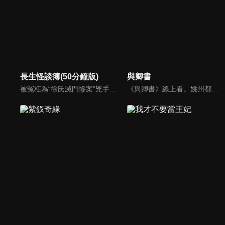
長生怪談簿(50分鐘版)
與卿書
被冤枉為“徐氏滅門慘案”兇手的主人公在多年後深陷倖存者的複仇圈套，成功說服其共同對抗真兇，並找出真相的故事。整個故事發生在一個荒山客棧，眾人鬥智斗勇，一步步揭開每個人的秘密，還原案件本來面目。
《與卿書》線上看。姚州都督左經綸在上任途中誤入與世隔絕的村落—桃花塢，這裡有一個奇特的習俗，女子只有談過戀愛才算成年，左經綸突然出現在柳卿卿的「阿羅風」上任儀式，被族人認定為天意，強行留下左經綸在桃花塢……