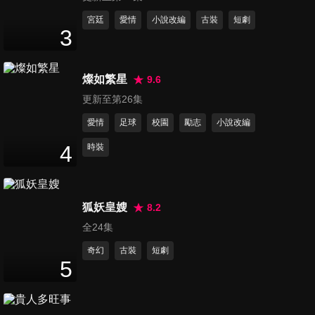
35
分鐘
宮廷
愛情
小說改編
古裝
短劇
3
第12集
35
分鐘
燦如繁星
9.6
更新至第26集
愛情
足球
校園
勵志
小說改編
第13集
34
分鐘
4
時裝
第14集
狐妖皇嫂
8.2
34
分鐘
全24集
奇幻
古裝
短劇
5
第15集
34
分鐘