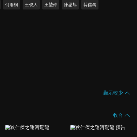
何雨桐
王俊人
王堃仲
陳思旭
韓儲鴿
顯示較少
收合