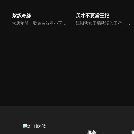
紫釵奇緣
我才不要當王妃
大唐年間，歌舞名妓霍小玉、風流俠客納蘭東、書香才子李益和巾幗紅顏盧靖瀾為首的風騷人物，彼此錯綜複雜的命運與感情糾葛。一場指腹為婚的誤會，造成浪漫卻無果的錯點鴛鴦，他們在階級差異與強權壓迫中勇於追求真愛，在宮廷權謀與世俗現實的拉扯中身不由己地被推向命運的叉路...
江湖俠女王瑞秋誤入王府，替換新娘，攪亂了腹黑王爺的新婚和潛心設計的捉賊大計。跑路不成的王瑞秋只能頂着王妃的身份配合王爺演出，兩人鬥智鬥勇最終日久生情，攜手共破陰謀詭計。
推薦