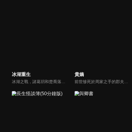
冰湖重生
貴嫡
冰湖之戰，諸葛玥和楚喬落入冰湖，楚喬被燕洵所救，得知諸葛玥已死，她尋機刺殺燕洵，為諸葛玥報仇。楚喬在卞唐幾次三番受到一位神秘男子的幫助，她有種似曾相識的感覺，不禁懷疑諸葛玥還活著。燕洵變本加厲，掀起四國紛亂。最終，楚喬能否平定天下並再與諸葛玥重聚？
前世慘死於周家之手的郡夫人張汐音，意外重生回到命運改寫之前，這一次，她不再任人擺布。為向曾經的丈夫定安侯與平妻復仇，她主動接近霽王段漸離，結盟聯手、各取所需，原本只是利益交換的關係，卻在算計與試探之間，悄然擦出不一樣的火花。