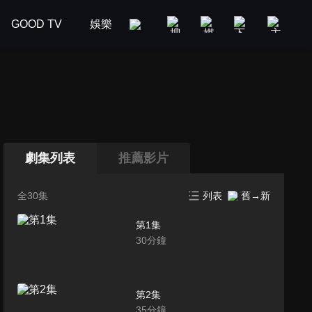
GOOD TV
娛樂
美食旅遊
新聞政論
汽車
劇集列表
推薦影片
全30集
列表
舊→新
第1集
30
分鐘
第2集
35
分鐘