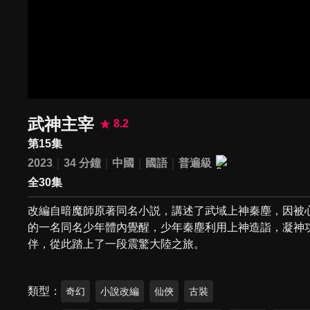
武神主宰
8.2
第15集
2023
34 分鐘
中國
國語
普遍級
全30集
改編自暗魔師原著同名小説，講述了武域上神秦塵，因被
的一名同名少年體內覺醒，少年秦塵利用上神造詣，凝神
伴，從此踏上了一段震驚大陸之旅。
類型
奇幻
小說改編
仙俠
古裝