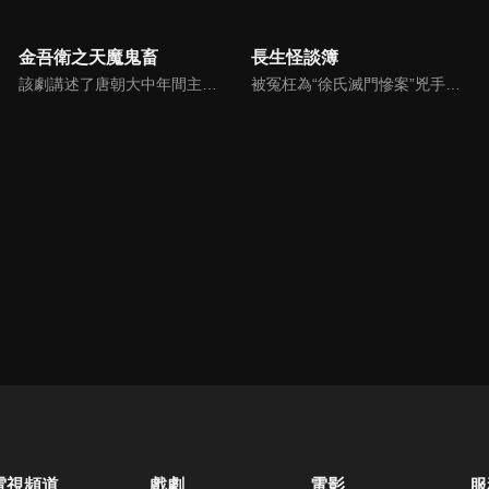
金吾衛之天魔鬼畜
長生怪談簿
該劇講述了唐朝大中年間主角金吾衛上將軍蕭雲帆為解決發生在長安都城的一系列詭異事件，破解所謂“神魔”的迷信傳說，層層瓦解當朝權臣企圖分裂國土某朝篡位的陰謀，拯救整個國家後和女主隱世而居的故事。
被冤枉為“徐氏滅門慘案”兇手的主人公在多年後深陷倖存者的複仇圈套，成功說服其共同對抗真兇，並找出真相的故事。整個故事發生在一個荒山客棧，眾人鬥智斗勇，一步步揭開每個人的秘密，還原案件本來面目。
電視頻道
戲劇
電影
服