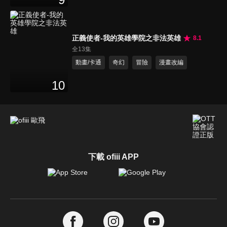
正義使者-我的英雄學院之非法英雄
8.1
全13集
動畫/卡通
奇幻
冒險
漫畫改編
10
下載 ofiii APP