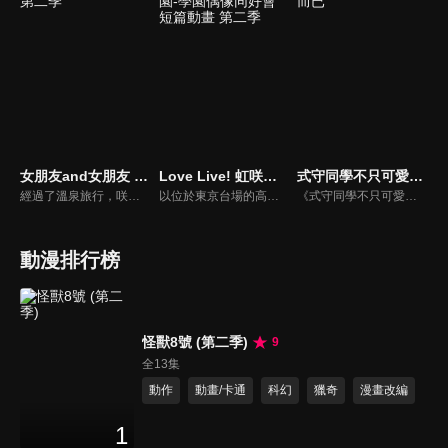
女朋友and女朋友 第二季
Love Live! 虹咲學園-學園偶像同好會 短篇動畫 第二季
式守同學不只可愛而已
經過了溫泉旅行，咲和渚兩人以對等的關係，繼續和直也過著腳踏兩條船的生活。加上奪走直也初吻的蜜莉卡，暗戀著直也的紫乃，迎來暑假的五人，戀情的舞台將轉往煙火大會、露營，以及沖繩——蜜莉卡的妹妹．理沙也將登場。
以位於東京台場的高中，虹咲學園為舞台，描繪學園偶像同好會13人日常的短篇動畫！Love Live! 虹咲學園學園偶像同好會的外傳漫畫《虹咲四格》終於做成動畫動起來了！將虹學成員14人的可愛日常悠哉地傳達給你！
《式守同學不只可愛而已》動漫線上看。最棒的「帥氣女友」出現！ 擁有不幸體質的男高中生和泉同學，有一個同年級的女友式守同學。 她的笑容燦爛溫柔，跟和泉同學在一起時總是看起來很幸福的樣子。 既楚楚可憐又惹人憐愛、她只要和泉同學一陷入危機就會…搖身變成帥到不行的「帥氣女友」！
動漫排行榜
怪獸8號 (第二季)
9
全13集
動作
動畫/卡通
科幻
獵奇
漫畫改編
1