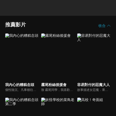
推薦影片
收合
我內心的糟糕念頭
霧尾粉絲後援會
容易對付的惡魔大人
個性陰沉、凡事都往負面想的陰鬱少年男主角「市川京太郎」，因為很看不慣高高在上的美少女，也是站在校園階級金字塔頂端的陽光角色「山田杏奈」，每天都在妄想著要怎麼結束掉她的性命。沒想到在一次偶然情況下撞見杏奈不為人知的一面，愛吃零食的她常躲進京太郎的聖地「圖書室」偷吃零食，就這樣圖書室變成了他們兩個交集的秘密基地。兩個極端對比的人，就這樣展開了青澀的校園愛情喜劇。
致 霧尾同學，我喜歡你。 但我從來不知道， 喜歡上一個人，原來是這麼地痛苦。 我最喜歡你了，霧尾同學。 我想跟霧尾同學一起吃漢堡。 我想跟霧尾同學一起撐相合傘。 我想跟霧尾同學一起把盤子摔個痛快。 我想跟霧尾同學踏上尋找全身痣的旅程。 我想把遇見霧尾同學的那一天定為國定假日。 藍美與波，聊著自己喜歡的人——只屬於兩人的珍貴時光。 我原以為這樣的日常，會一直持續下去。 單向的心意連鎖，正在改變我們的日常。
故事描述女惡魔．果南為了品嚐美味的靈魂，潛入人間世界的高中。雖然鎖定了一個男學生，但回過神來，卻變成跟他訂下了戀人契約？可是根本沒談過戀愛的果南，一直接觸到未知的感情！酸酸甜甜的青春與搞笑的風暴！純真惡魔好對付又可愛的初戀愛情喜劇，開始囉！