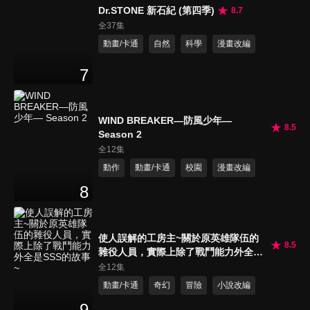
Dr.STONE 新石紀 (第四季)
8.7
全37集
動畫/卡通
自然
科學
漫畫改編
7
WIND BREAKER—防風少年—
8.5
Season 2
全12集
動作
動畫/卡通
校園
漫畫改編
8
使人誤解的工房主~關於原英雄隊伍的
8.5
雜役人員，實際上除了戰鬥能力外全是
SSS的故事~
全12集
動畫/卡通
奇幻
冒險
小說改編
9