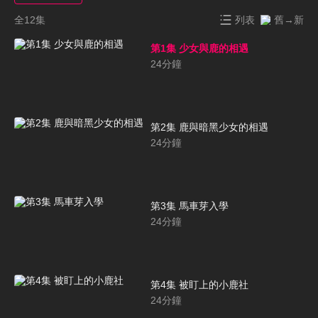
全12集
列表
舊→新
第1集 少女與鹿的相遇
24
分鐘
第2集 鹿與暗黑少女的相遇
24
分鐘
第3集 馬車芽入學
24
分鐘
第4集 被盯上的小鹿社
24
分鐘