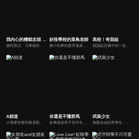
我內心的糟糕念頭 第二季
妖怪學校的菜鳥老師
高校！奇面組
個性陰沉、凡事都往負面想的陰鬱少年男主角「市川京太郎」，因為很看不慣高高在上的美少女，也是站在校園階級金字塔頂端的陽光角色「山田杏奈」，每天都在妄想著要怎麼結束掉她的性命。沒想到在一次偶然情況下撞見杏奈不為人知的一面，愛吃零食的她常躲進京太郎的聖地「圖書室」偷吃零食，就這樣圖書室變成了他們兩個交集的秘密基地。兩個極端對比的人，就這樣展開了青澀的校園愛情喜劇。
膽小怕事的愛哭鬼新人教師安倍晴明，雖然成為了憧憬的教師，但好日子馬上就到頭了！他所赴任的學校是一所妖怪學校！不中用的人類教師和妖怪學生們的奇妙學園劇場。愉快！痛快！妖怪輕喜劇！授課開始！
就讀姑且國中的一堂零、冷越豪、出瀨潔、大間仁、物星大5人，在國中留級，每個人的個性都亂七八糟，很有特色，在周遭的人們眼中是風雲人物集團"奇面組"。轉學生河川唯跟同學宇留千繪一起目睹了"奇面組"的行跡，覺得很在意，於是開始與他們一起行動。
A頻道
你還是不懂群馬
武裝少女
小透夢想着和最喜歡的小倫學姐一同度過高中生活，並且終於順利考進了同一所高中。但是在高中等待着她的，並不是和小倫甜蜜（？！）的每一天！ 超級天然娘小倫、最喜歡小倫的小透、冷靜（？）負責吐槽的小渚、 因為膽小而總是受欺負的由宇子，悠閒緩慢的高中生活開始了……！
故事講述男子高中生神月紀從千葉縣轉學而來，沒想到在新幹線上發生了令人匪夷所思的事情。朋友奉勸他不要來群馬縣，這里沒人能活著出去。新幹線靠近群馬縣時，有人強迫他換乘列車，而且這輛列車在到達群馬縣之前，不會在任何車站開門。
熱愛自由的男學生，納村不道某日轉學至「愛地共生學園」。這是一個由武裝女學生鐵血統治男學生的地方！納村面對凌駕於統領學園的古流劍術士「天下五劍」之上的某人，將赤手空拳去面對命運…學園叛逆戰鬥動作片，開幕！