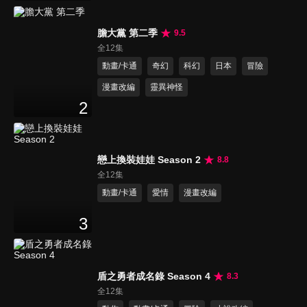
膽大黨 第二季
9.5
全12集
動畫/卡通
奇幻
科幻
日本
冒險
漫畫改編
靈異神怪
2
戀上換裝娃娃 Season 2
8.8
全12集
動畫/卡通
愛情
漫畫改編
3
盾之勇者成名錄 Season 4
8.3
全12集