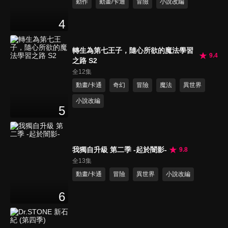
動作
動畫/卡通
冒險
小說改編
4
轉生為第七王子，隨心所欲的魔法學習
9.4
之路 S2
全12集
動畫/卡通
奇幻
冒險
魔法
異世界
小說改編
5
我獨自升級 第二季 -起於闇影-
9.8
全13集
動畫/卡通
冒險
異世界
小說改編
6