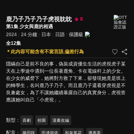
鹿乃子乃子乃子虎視眈眈
8
第1集 少女與鹿的相遇
2024
24 分鐘
日本
日語
保護級
全12集
＊此內容可能含有不當言語,偏差行為
隱瞞自己是前不良的事，偽裝成資優生生活的虎視虎子某
天在上學途中遇到一位長著鹿角、卡在電線杆上的少女。
在少女的威脅下，她將對方救了下來，卻發現她竟是班上
的轉學生，名叫鹿乃子乃子。而且鹿乃子還看穿虎視是不
良兼處女，為了不讓她繼續暴露自己的真實身分，虎視答
應讓她叫自己「小虎視」。
類型
喜劇
校園
漫畫改編
配音
藤田咲
田邊留依
和泉風花
潘惠美