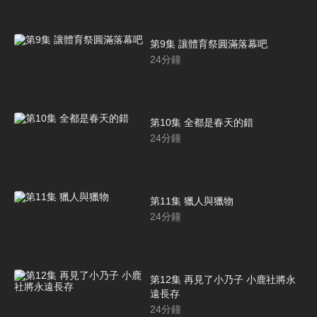
第9集 讓體育祭圓滿落幕吧
24
分鐘
第10集 全都是春天的錯
24
分鐘
第11集 獵人與獵物
24
分鐘
第12集 再見了小乃子 小鹿社將永
遠長存
24
分鐘