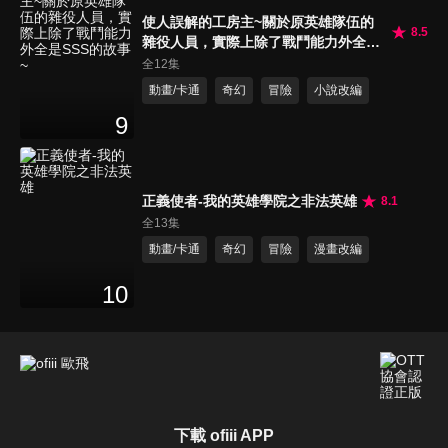
使人誤解的工房主~關於原英雄隊伍的
8.5
雜役人員，實際上除了戰鬥能力外全是
SSS的故事~
全12集
動畫/卡通
奇幻
冒險
小說改編
9
正義使者-我的英雄學院之非法英雄
8.1
全13集
動畫/卡通
奇幻
冒險
漫畫改編
10
下載 ofiii APP