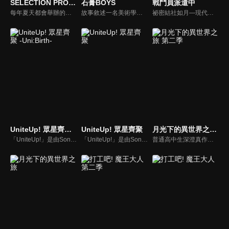
SELECTION PROJECT
石膏BOYS
戰鬥員派遣中
每年夏天都會舉辦的「SELECTION PROJECT」，是所有想成為偶像的少女畢生憧憬的舞台，同時也是傳說中的偶像「天澤燈」誕生的地方。從小體弱多病的美山鈴音，曾躺在病床上聽了無數次燈演唱的歌曲。燈的歌聲帶給她笑容與勇氣。國中最後一年的夏天，為了實現夢想，鈴音決定報名參加「SELECTION PROJECT」。
故事敘述一名美術學校畢業的少女石本美希因為在校期間不斷繪畫石膏像，對其感到厭煩至極，因此想進入與石膏毫無關係的藝能界發展，卻在入行第一天就擔任經紀公司將拔擢的石膏男孩偶像團體的經紀人，從而引發的笑料與演藝界的奮鬥故事。
祕密結社如月—現代地球上無人不知無人不曉的大企業，自稱邪惡組織並作惡多端，打倒英雄們，甚至達成征服世界的壯舉。然而，得手世界之後，就不再需要一大批戰鬥員了。為了解決裁員問題，如月的最高幹部們將宇宙視為新的侵略目標。「戰鬥員六號」與美少女型仿生機器人「如月愛麗絲」因此被派遣到環境跟地球接近的星球，然而當地的人卻正受到「魔王軍」的侵襲──
UniteUp! 眾星齊聚 -Uni:Birth-
UniteUp! 眾星齊聚
月光下的異世界之旅 第二季
「UniteUp!」是由Sony Music獻上的多次元偶像計畫。以自己作曲的歌曲為中心展現獨一無二之歌聲的「春賀」。藉由高水準的演出展現出壓倒性之存在感的頂尖偶像「Anela」由他們所共織出的歌曲及理念將會帶來嶄新的故事。
「UniteUp!」是由Sony Music獻上的多次元偶像計畫。以自己作曲的歌曲為中心展現獨一無二之歌聲的「春賀」。藉由高水準的演出展現出壓倒性之存在感的頂尖偶像「Anela」由他們所共織出的歌曲及理念將會帶來嶄新的故事。
普通高中生深澄真作為勇者被召喚到異世界，但被女神嫌太醜，不只被剝奪勇者的名號，還被丟棄荒野。但有著與人外生物溝通、識別文字能力的真，被月讀神授予加護後變得更強，在異世界大放異彩...