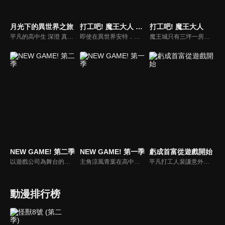
月光下的異世界之旅
打工吧! 魔王大人 第二季
打工吧! 魔王大人
平凡的高中生 深澄 真，因為某件事而以 "勇者" 之名被召喚到異世界。但是那個世界的女神卻以「臉長的太醜」的原因所漫罵，因而馬上被剝奪 "勇者" 的稱號，並且被丟飛到最遙遠的荒野中。徬徨於荒野之中的 真 在那裡遇到的是 龍、蜘蛛、食人鬼或是矮人等各式各樣的種族。
即使在異世界安特．伊蘇拉是魔王勇者，真奧貞夫與遊佐惠美在現代日本依然得辛勤工作。他們與魔王城的成員們及戀愛中的女高中生千穗等人一同習慣日本的生活，過著為錢煩惱的每一天。某天，因為出現神祕少女使得魔王城大混亂！？一下得照顧孩子、一下接連出現來自安特．伊蘇拉的訪客，但果然不工作就無法支撐家計……魔王城只有三坪一室！身為自由工作者的魔王大人所展開的平民風奇幻故事，波瀾萬丈的電視動畫第二部，現在開始！！
魔王城只有三坪一房！？這是飛特族魔王大人的庶民派幻想故事！！「打工吧！魔王大人」是一部描述魔王撒旦敗給勇者後，從異世界安特・伊蘇拉來到現代日本東京，卻受到日本社會考驗而當起飛特族工作的庶民派幻想故事。而為了追擊魔王來到日本的勇者艾米莉亞，也當起接線員維持生計。身為魔王與勇者，如今卻揮汗工作的兩人，在東京再會時究竟會發生什麼事──？
NEW GAME! 第二季
NEW GAME! 第一季
虧成首富從遊戲開始
以遊戲公司為舞台的超人氣連載四格漫畫推出動畫續篇！主角涼風青葉在高中畢業後進入自小熱愛的遊戲《妖精故事》的製作公司「飛鷹躍動」，並得以參與同系列最新作品《妖精故事3》的製作。青葉在這裡遇見讓她夢想成為角色設計師的契機的八神光，並在可靠前輩們的幫助下漸漸成長。
主角涼風青葉在高中畢業後進入自小熱愛的遊戲《妖精故事》的製作公司「飛鷹躍動」，在這裡遇見她很崇拜的角色設計師八神光，並被分配到她的團隊一起工作，儘管一開始對工作有許多迷惘，不過青葉在以光為首、各個充滿個性的前輩員工們的幫助下踏出社會新鮮人的第一步。
平凡打工人裴謙意外綁定財富轉換繫統，擁有了重來人生的好機會。然而繫統規定盈利一百才掙一塊，虧錢卻能全歸自己。為了虧錢，他選擇了風險高，燒錢快的遊戲行業，故意制作了一款款違背市場規律的“另類”遊戲，卻一次次意外走紅，掙得盆滿缽滿，成為了眾人崇拜的“商業奇才”，可只有裴謙心理清楚，我真的只想虧錢啊......
動漫排行榜