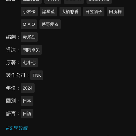
小林優
諸星堇
大橋彩香
日笠陽子
田所梓
M‧A‧O
茅野愛衣
編劇
赤尾凸
導演
朝岡卓矢
原著
七斗七
製作公司
TNK
年份
2024
國別
日本
語言
日語
#
文學改編