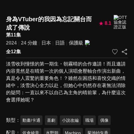
身為VTuber的我因為忘記關台而
8.1
成了傳說
第11集
2024
24 分鐘
日本
日語
保護級
全12集
淡雪收到憧憬的第一期生・朝霧晴的合作邀請！而且邀請
內容竟然是在晴第一次的個人演唱會壓軸合作演出新曲，
真是令人震驚的重要角色！？雖然在困惑和喜悅交織的情
緒中，淡雪決心全力以赴，但她心中仍然存在著無法消除
的疑問：一直以來不以自己為主角的晴前輩，為什麼這次
會選擇她呢？
類型
動畫/卡通
喜劇
小說改編
職場
偶像
配音
佐倉綾音
水野朔
Machico
菊池紗矢香