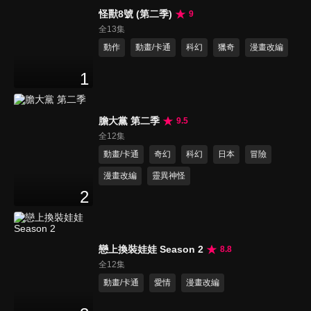
怪獸8號 (第二季)
9
全13集
動作
動畫/卡通
科幻
獵奇
漫畫改編
1
膽大黨 第二季
9.5
全12集
動畫/卡通
奇幻
科幻
日本
冒險
漫畫改編
靈異神怪
2
戀上換裝娃娃 Season 2
8.8
全12集
動畫/卡通
愛情
漫畫改編