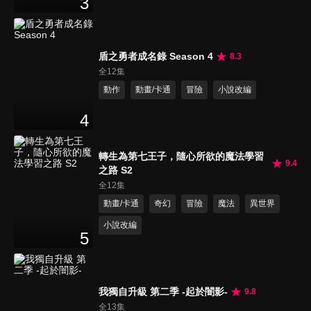
3
盾之勇者成名錄 Season 4
8.3
全12集
動作
動畫/卡通
冒險
小說改編
4
轉生為第七王子，隨心所欲的魔法學習
9.4
之路 S2
全12集
動畫/卡通
奇幻
冒險
魔法
異世界
小說改編
5
我獨自升級 第二季 -起於闇影-
9.8
全13集