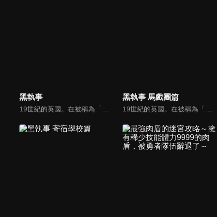
黑執事
黑執事 馬戲團篇
19世紀的英國。在被稱為「邪惡貴族」的少年身邊，必定伴隨有一名「執事」的身影。那便是豪門貴族凡多姆海伍家的執事賽巴斯欽。無論是知識、教養、品味、廚藝、武術…他都樣樣精通。即使服侍著13歲的任性主人謝爾，他今天也依然身著漆黑的燕尾服，華麗地將工作收拾完畢。因為他只是一名執事罷了。
19世紀的英國。在被稱為「邪惡貴族」的少年身邊，必定伴隨有一名「執事」的身影。那便是豪門貴族凡多姆海伍家的執事賽巴斯欽。無論是知識、教養、品味、廚藝、武術…他都樣樣精通。即使服侍著13歲的任性主人謝爾，他今天也依然身著漆黑的燕尾服，華麗地將工作收拾完畢。因為他只是一名執事罷了。