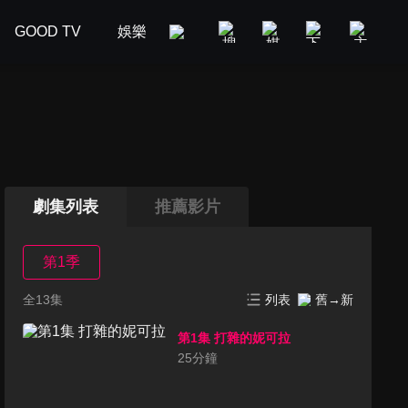
GOOD TV
娛樂
美食旅遊
新聞政論
汽車
劇集列表
推薦影片
第1季
全13集
列表
舊→新
第1集 打雜的妮可拉
25
分鐘