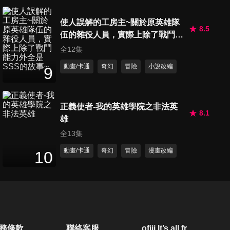
使人誤解的工房主~關於原英雄隊
8.5
伍的雜役人員，實際上除了戰鬥能
力外全是SSS的故事~
全12集
動畫/卡通
奇幻
冒險
小說改編
9
正義使者-我的英雄學院之非法英
8.1
雄
全13集
動畫/卡通
奇幻
冒險
漫畫改編
10
務條款
聯絡客服
ofiii lt’s all free