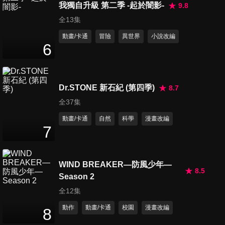
我獨自升級 第二季 -起於闇影-
9.8
全13集
動畫/卡通
冒險
異世界
小說改編
6
Dr.STONE 新石紀 (第四季)
8.7
全37集
動畫/卡通
自然
科學
漫畫改編
7
WIND BREAKER—防風少年—
8.5
Season 2
全12集
動作
動畫/卡通
校園
漫畫改編
8