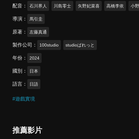
配音
石川界人
川島零士
矢野妃菜喜
高橋李依
小
導演
馬引圭
原著
左藤真通
製作公司
100studio
studioぱれっと
年份
2024
國別
日本
語言
日語
#
遊戲實境
推薦影片