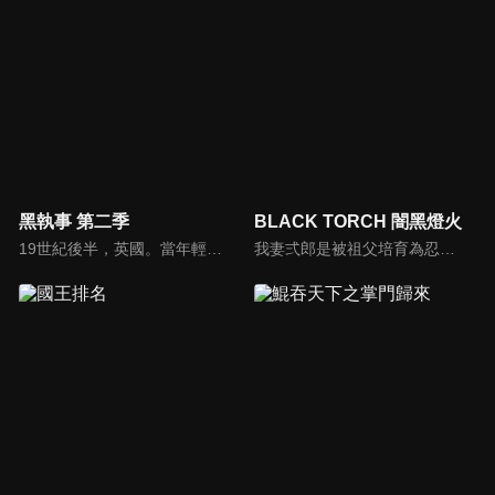
黑執事 第二季
BLACK TORCH 闇黑燈火
19世紀後半，英國。當年輕領主艾羅斯·特蘭西和他的執事克勞德·浮士德，遇上謝爾·凡多姆海伍和賽巴斯欽·米卡艾利斯時會產生什麼令人期待的故事呢？
我妻弍郎是被祖父培育為忍者末裔，而且能與動物對話的高中生，某天，他在森林中遇見受傷昏倒的黑貓・羅睺。羅睺乍看之下只是一隻普通的黑貓…但其實真面目是過去被稱為「闇黑凶星」的傳說物怪！悄悄逼近的物怪黑影企圖利用羅睺強大的力量……同時，負責監視物怪與殲滅行動的國家祕密組織「公儀隱密局」也隨之介入。眼看自己被捲入圍繞著羅睺力量的各種企圖中，弍郎與羅睺展現出來的「覺悟」會是——！？從物怪與少年邂逅展開的「忍者」戰鬥奇譚，現在就此開幕——！！！