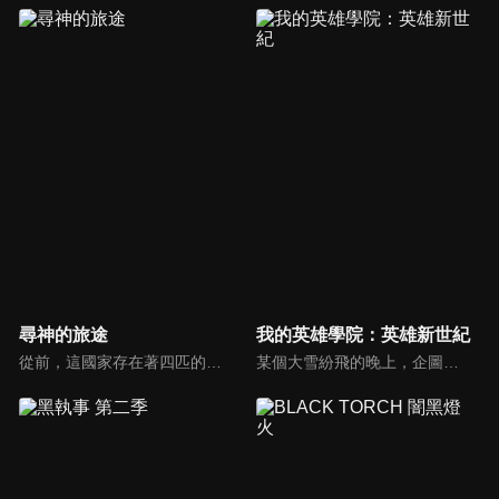
尋神的旅途
我的英雄學院：英雄新世紀
從前，這國家存在著四匹的凶神、以及八百萬的諸神。可是，自從凶神弄垮了兩座山，逃到了其他國家之後，八百萬的神明也消失離開，世界也就失去了神。在這個沒有神話的國家之中，為了將消失無蹤的神明帶回，人們將命運寄託在歌士官身上。
某個大雪紛飛的晚上，企圖破壞英雄社會的死柄木弔等人正打算秘密運送某樣「神秘物件」。事前已掌握他們動向的英雄們趕到現場、跟他們展開了一場激戰。混亂之中，死柄木弔等人帶著神秘物件逃走，並留下一句「實驗已經成功了」。