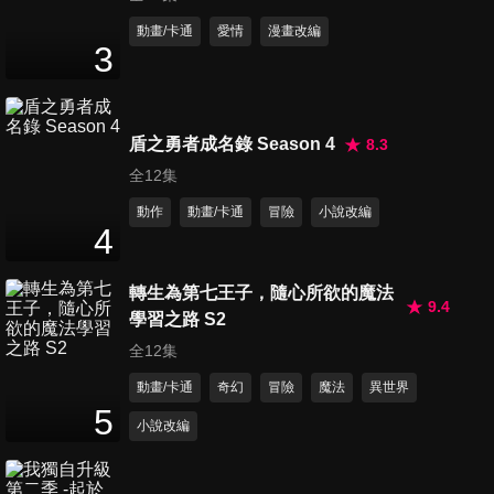
第11集 阿爾巴
動畫/卡通
愛情
漫畫改編
3
25
分鐘
第12集 鑽石
盾之勇者成名錄 Season 4
8.3
25
分鐘
全12集
動作
動畫/卡通
冒險
小說改編
4
第13集 沉默的惡魔
25
分鐘
轉生為第七王子，隨心所欲的魔法
9.4
學習之路 S2
全12集
動畫/卡通
奇幻
冒險
魔法
異世界
5
小說改編