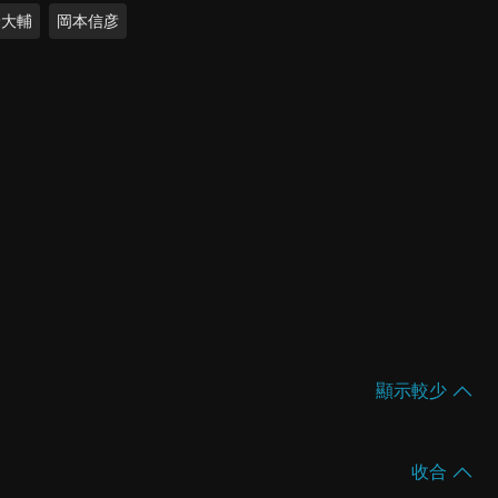
野大輔
岡本信彦
顯示較少
收合