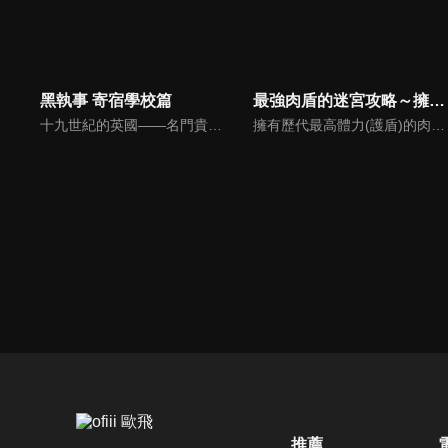
黑執事 寄宿學校篇
最強肉盾的迷宮攻略～擁有稀少技能體力9999的肉盾，被勇者隊伍辭退了～
十九世紀的英國——名門貴族凡多姆海伍家的執事賽巴斯欽．米卡艾利斯，以及十三歲的家主謝爾．凡多姆海伍，以「女王的看門狗」之名，處理檯面下黑社會的骯髒工作。某一天，謝爾收到女王的來信。信上提及就讀英國首屈一指的名門寄宿學校——威斯頓公學的親人，戴立克和其他數名學生皆失聯。賽巴斯欽和謝爾為了調查這起事件，潛入威斯頓公學。事件的真相究竟為何?
擁有歷代最高體力(護盾)的肉盾,路德為了找尋奇蹟秘寶治療心愛妹妹的病一直以來不斷地攻略迷宮。不過,所屬隊伍的勇者個性蠻橫,將路德從冒險隊伍裡面辭退了。原因是路德身上有個未知技能,勇者宣稱這個技能會扯隊伍後腿,甚至還說這是一個垃圾技能...... 不過最後卻證明了那不是垃圾技能,而是一個強悍技能!憑藉著9999護盾與強悍技能於一身的最強肉盾,路德的第一章冒險故事揭幕!
推薦