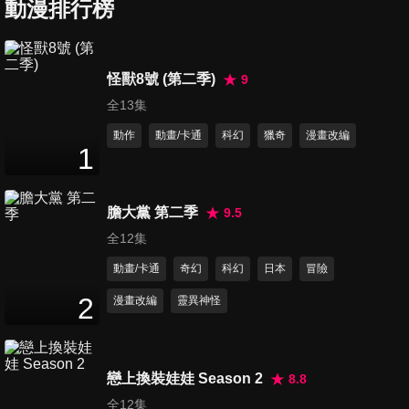
動漫排行榜
第7集 社長
怪獸8號 (第二季)
9
25
分鐘
全13集
動作
動畫/卡通
科幻
獵奇
漫畫改編
1
第8集 控制台命令
25
分鐘
膽大黨 第二季
9.5
全12集
第9集 加賀見明
動畫/卡通
奇幻
科幻
日本
冒險
25
分鐘
2
漫畫改編
靈異神怪
第10集 蓋德爾和山中
25
分鐘
戀上換裝娃娃 Season 2
8.8
全12集