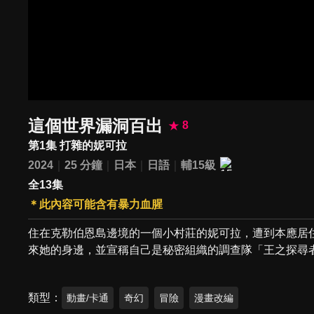
這個世界漏洞百出
8
第1集 打雜的妮可拉
2024
25 分鐘
日本
日語
輔15級
全13集
＊此內容可能含有暴力血腥
住在克勒伯恩島邊境的一個小村莊的妮可拉，遭到本應居
來她的身邊，並宣稱自己是秘密組織的調查隊「王之探尋
類型
動畫/卡通
奇幻
冒險
漫畫改編