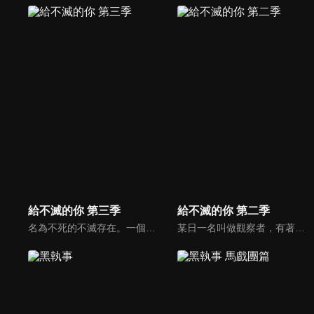
給不滅的你 第三季
給不滅的你 第二季
名為不死的不滅存在。一個前所未有的和平世界。新的朋友…新的家園…在萬事圓滿的世界裡，不死以為自己終於能高唱幸福。然而不祥的影子再度逼近不死。那影子是鑽入人心縫隙的宿敵。造就自己的觀察者真正的目的。加諸於不死的新考驗。重大抉擇的時刻正逼近他。不死之身的不死物語，「現世篇」即將揭幕。
某日一名叫做觀察者，有著神明般力量的存在，為了某個目的，創造了一顆不死不滅、具有複製其他萬物能力的球，隨後祂將這顆球放入世上觀察球的變化。這顆球靠著它不死不滅的超能力，和從其他生物那複製來的皮囊，從懵懂無知的空殼，一步步的成為了有血有肉的靈魂。隨著他經過一次次的相遇和一次次的別離，在那無限的時光中，它究竟是否能尋找到生命的意義呢？