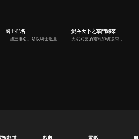
國王排名
鯤吞天下之掌門歸來
「國王排名」是以騎士數量、國民人口、城鎮發展，以及國王本人是否像勇者一樣強大，綜合以上條件來評價各國國王的排行榜。「你想要成為全世界最棒的國王？」伯斯王國的大王子波吉，天生就聽不見、話也說不好、身體孱弱得舉不起劍，即使如此，他仍然想完成與母親的約定。這樣的堅強與執著也感動了影子一族的卡克，他決定支持波吉，並成為波吉第一個朋友！
天賦異稟的靈寵師樊凌霄，於甲級門派晉升賽上遭人暗算，被自己的靈鯤所吞噬。睜眼醒來卻發現自己已化身為一名叫「流鋒芒」的少年，身處白府大牢之中，其門派凌霄閣也走到了絕境。為查明靈鯤反噬真相與重振門派，樊凌霄帶着現有的幾隻靈寵，與谷靈、程曦、月彤，一起踏上了全新的冒險之旅。
電視頻道
戲劇
電影
服