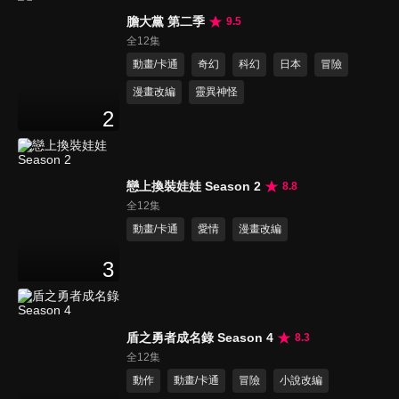
膽大黨 第二季
9.5
全12集
動畫/卡通
奇幻
科幻
日本
冒險
漫畫改編
靈異神怪
2
戀上換裝娃娃 Season 2
8.8
全12集
動畫/卡通
愛情
漫畫改編
3
盾之勇者成名錄 Season 4
8.3
全12集
動作
動畫/卡通
冒險
小說改編