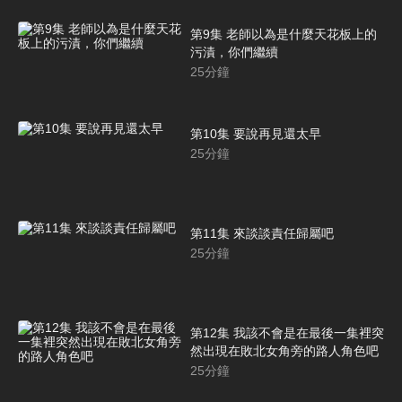
第9集 老師以為是什麼天花板上的
污漬，你們繼續
25
分鐘
第10集 要說再見還太早
25
分鐘
第11集 來談談責任歸屬吧
25
分鐘
第12集 我該不會是在最後一集裡突
然出現在敗北女角旁的路人角色吧
25
分鐘