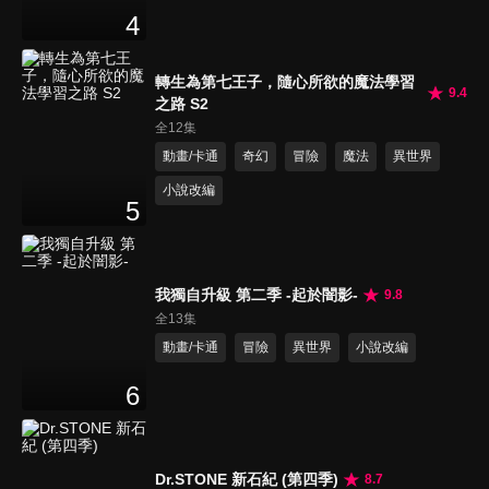
4
轉生為第七王子，隨心所欲的魔法學習
9.4
之路 S2
全12集
動畫/卡通
奇幻
冒險
魔法
異世界
小說改編
5
我獨自升級 第二季 -起於闇影-
9.8
全13集
動畫/卡通
冒險
異世界
小說改編
6
Dr.STONE 新石紀 (第四季)
8.7