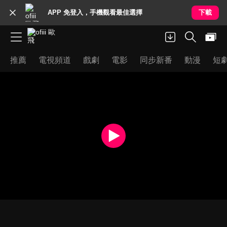
APP 免登入，手機觀看最佳選擇
下載
推薦
電視頻道
戲劇
電影
同步新番
動漫
短