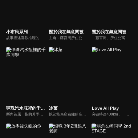
小市民系列
關於我在無意間被隔壁的天使變成廢柴這件事 2
關於我在無意間被隔壁的天使變成廢柴這件事
故事描述喜歡推理的高中生小鳩常悟朗, 經歷了一段痛苦的經歷 , 而同班同學小佐內由紀與常悟朗有著相似境遇。兩人為了追求「小市民」生活, 建立了互惠關係的搭檔關係。故事圍繞著這一組合,他們在追求寧靜高中生活的同時,面對日常中發生的事件謎團展開挑戰 。小鳩常悟朗是故事中的主人公, 也是偵探角色,他以第一人稱敘述整個故事。
主角．藤宮周所住公寓的隔壁，住著學校第一的美少女椎名真晝。自從周看到真晝在雨中淋得全身濕透而把傘借給她以後，原本並無交集的兩人便開始了奇妙的交流。
「藤宮周」所住公寓的隔壁，住著一位天使「椎名真晝」。她是一位學校第一的美少女，不但外貌可愛，成績優異，也擅長運動，是藤宮周所高攀不起的存在。有一天，周看到真晝一人坐在公園的鞦韆上，全身被綿綿細雨淋得全身濕透。周把傘借給她以後，原本並無交集的兩人便開始了奇妙的交流——
彈珠汽水瓶裡的千歲同學
冰菓
Love All Play
縣內首屈一指的升學名校・藤志高中就讀的千歲朔。學業、運動、社交能力全都屬於高水準，無論好壞都備受矚目的他身旁，聚集著人人稱羨的華麗夥伴們。在新的班級迎來的二年級春天。朔被拜託去矯正一名隱居家中的學生——。以福井為舞台編織而成，無限湛藍、無限耀眼，情感澎湃的青春物語！
以節能為座右銘的高中生折木奉太郎，為一個小小的原因而加入了瀕臨廢社的『古籍社』。古籍社的社員包括他在社裏認識的好奇寶寶，也就是女主角千反田愛瑠，還有他從國中就認識的伊原摩耶花和福部里志。這是他們四人以神山高中為舞台，對一樁樁事件展開推理的青春學園推理劇！
突破時速400km，一生只有一次的青春，比賽開始。正在享受青春時代的你，曾享受過青春時代的你，讓眾人感到熱血沸騰，青春羽球社！ 「Love all play」全新的羽球競賽，就此開打。