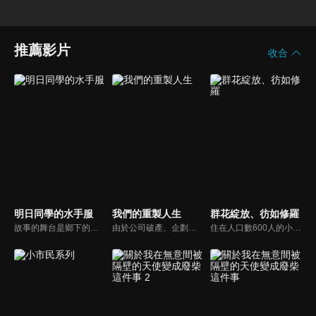
推薦影片
收合
明日同學的水手服
我們的重製人生
群花綻放、彷如修羅
故事的舞台是鄉下的名門女子中學・私立蠟梅學園。少女明日小路因為某個契機開始「夢想」穿上這間學園的水手服的。在她實現了心願，帶著興奮的心情前往參加入學典禮的那天… 「我決定要穿上水手服。」 小路夢想中的國中生活開始了♪ 同班同學、營養午餐、社團活動… 小路將在這充滿了「第一次」的每一天中全力衝刺。
由於公司破產、企劃夭折而回到故鄉老家的遊戲總監橋場恭也，因為不想再看明星創作者們的亮眼表現，悶悶不樂地睡著之後再醒來，發現自己穿越時空回到十年前的大學剛入學時代。考上了原本應該落榜的大學，迎接嚮往的藝大生活，甚至還過著男女四人一起分租的同居生活，玫瑰色的每一天就此展開。
住在人口數600人的小島「十鳴島」上的少女——花奈十分喜歡朗讀，甚至會為島上的孩子們舉辦朗讀會。而瑞希從花奈的「朗誦」中感受到吸引他人的力量，邀請她加入自己擔任社長的廣播社。「說出你真正的願望，我來幫你實現」「我想加入廣播社」花奈下定決心入社，與廣播社的成員們經歷各種「第一次的體驗」，進一步探索她熱愛的朗誦。