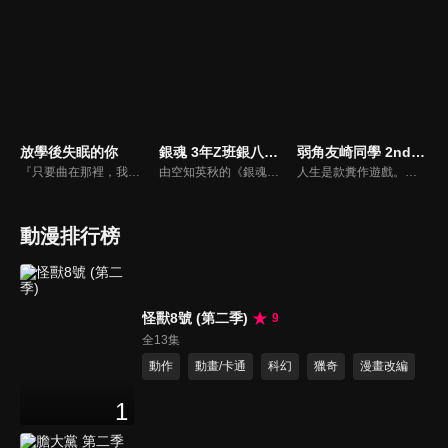
放學後失眠的你
銀魂 3年Z班銀八老師
弱角友崎同學 2nd STAGE
『只要曲在那裡，我就想到學校去。我們這樣算是什麼關係。』飽受失眠之苦的高中生中見丸太，為了擺脫文化祭的準備工作，走進變成倉庫的天文台，在那裡他遇見同樣苦於失眠的曲伊咲。兩個人因此有了共同的祕密基地……？青春漫畫的領頭羊˙緒城真的原作，由年輕製作群將其動畫化。
由空知英秋的《銀魂》所衍伸的外傳作品，其故事以銀魂高中為舞台，描述穿得邋邋遢遢的白袍、死魚般的雙眼，個性和外表八成都不適合當個高中老師的坂田銀八。他擔任導師的班級 —— 銀魂高中三年 Z 班聚集了一票個性強烈的學生，讓這班成了一座恐怖的主題樂園。
人生是款糞作遊戲。這句隨處可見的話語，很遺憾正是現實。而既然是由我這個日本數一數二的玩家所說的那就更不會錯。不過那女的，鑽研遊戲的程度跟我一樣，卻說人生是一款神作。她是天生的強角，身為學校女主角的日南葵，結果她要「教我這場人生（遊戲）的規則」…一般來說才不會相信這種事，然而日南葵她是完全跳脫所謂一般框架的人啊！由弱角實行挑戰的人生攻略論，只不過有美少女在旁指點！
動漫排行榜
怪獸8號 (第二季)
9
全13集
動作
動畫/卡通
科幻
獵奇
漫畫改編
1