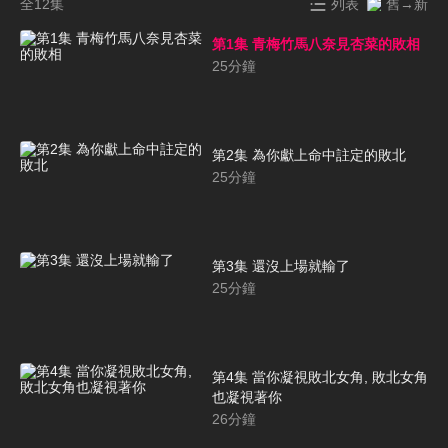
全12集
列表
舊→新
第1集 青梅竹馬八奈見杏菜的敗相
25
分鐘
第2集 為你獻上命中註定的敗北
25
分鐘
第3集 還沒上場就輸了
25
分鐘
第4集 當你凝視敗北女角, 敗北女角
也凝視著你
26
分鐘