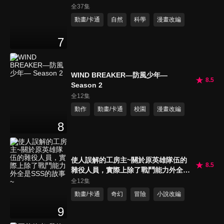
全37集
動畫/卡通
自然
科學
漫畫改編
7
WIND BREAKER—防風少年—
8.5
Season 2
全12集
動作
動畫/卡通
校園
漫畫改編
8
使人誤解的工房主~關於原英雄隊伍的
8.5
雜役人員，實際上除了戰鬥能力外全是
SSS的故事~
全12集
動畫/卡通
奇幻
冒險
小說改編
9