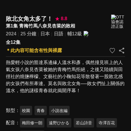
敗北女角太多了！
8.8
第1集 青梅竹馬八奈見杏菜的敗相
2024
25 分鐘
日本
日語
輔12級
全12集
＊此內容可能含有性與裸露
熱愛輕小說的豁達系邊緣人溫水和彥，偶然撞見班上的人
氣女孩八奈見杏菜被她的青梅竹馬拒絕，之後又陸續與田
徑社的燒鹽檸檬、文藝社的小鞠知花等散發著一股敗北感
的女孩們有所牽連。莫名與敗北女角──敗女們扯上關係的
溫水，他的謎樣青春就此揭開序幕！
類型
校園
青春
小說改編
配音
梅田修一朗
遠野ひかる
若山詩音
寺澤百花