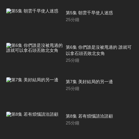
第5集 朝雲千早使人迷惑
25
分鐘
第6集 你們誰是沒被甩過的 誰就可
以拿石頭丟敗北女角
25
分鐘
第7集 美好結局的另一邊
25
分鐘
第8集 若有煩惱請洽諮顧
25
分鐘