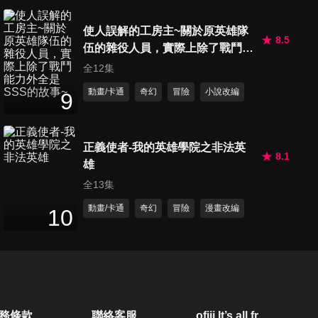
25
分鐘
使人誤解的工房主~關於原英雄隊
8.5
伍的雜役人員，實際上除了戰鬥能
第460集 一夜之間長滿柿子/哆
力外全是SSS的故事~
全12集
啦A夢暖爐
25
分鐘
動畫/卡通
奇幻
冒險
小說改編
9
第461集 接手噴霧器/用如果電
話亭, 讓晝夜顛倒
正義使者-我的英雄學院之非法英
8.1
25
分鐘
雄
全13集
第462集 未來的聖誕卡/野比家
動畫/卡通
奇幻
冒險
漫畫改編
10
夢幻溫泉旅行
26
分鐘
第463集 浦島糖/用貼紙逃跑
24
分鐘
務條款
聯絡客服
ofiii lt’s all free