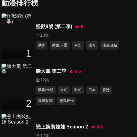
動漫排行榜
第446集 在銀河釣星星/許願星
25
分鐘
怪獸8號 (第二季)
9
全13集
第447集 試膽眼鏡/生物摺紙
25
分鐘
動作
動畫/卡通
科幻
獵奇
漫畫改編
1
第448集 一半一半再一半/絕景,
膽大黨 第二季
9.5
庭園盆景流水麵線
全12集
25
分鐘
動畫/卡通
奇幻
科幻
日本
冒險
第449集 友情膠囊/小珠的戀人
2
漫畫改編
靈異神怪
25
分鐘
戀上換裝娃娃 Season 2
8.8
第450集 穿過相框到海邊/忠犬
全12集