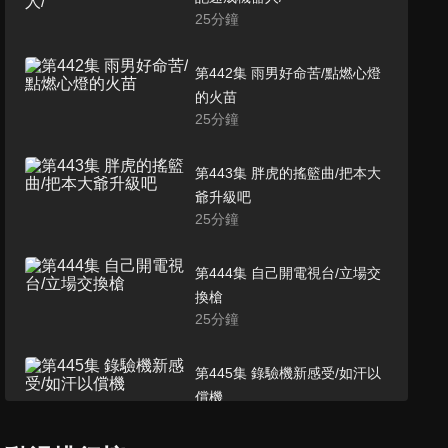
25
分鐘
第442集 雨男好命苦/點燃心燈
的火苗
25
分鐘
第443集 胖虎的搖籃曲/把本大
爺升級吧
25
分鐘
第444集 自己開電視台/立場交
換槍
25
分鐘
第445集 錄驗機新感受/如汗以
償機
25
分鐘