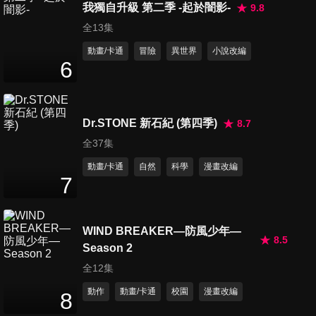
我獨自升級 第二季 -起於闇影-
9.8
第455集 魔法師大雄/恐怖的幸
全13集
運撲克牌
動畫/卡通
冒險
異世界
小說改編
25
分鐘
6
第456集 合體糨糊/上吧, 大雄
超人
25
分鐘
Dr.STONE 新石紀 (第四季)
8.7
全37集
第457集 各式各樣汽水組合/魔
動畫/卡通
自然
科學
漫畫改編
術箱
7
25
分鐘
WIND BREAKER—防風少年—
第458集 最佳夥伴/謊言成真大
8.5
Season 2
聲公
25
分鐘
全12集
動作
動畫/卡通
校園
漫畫改編
8
第459集 大雄的流星/誇張外套