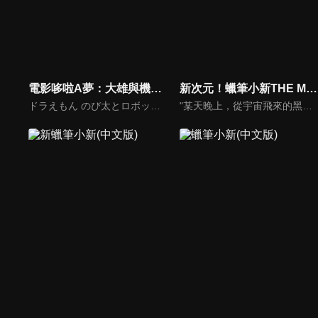
電影哆啦A夢：大雄與機器人王國(國)
新次元！蠟筆小新THE MOVIE 超能力大決戰 ～飛吧！手卷壽司～(中文版)
ドラえもん のび太とロボット王国
"某天晚上，從宇宙飛來的黑光和白光接近日本列島，埼玉縣春日部市的小新被那道白光擊中，體內湧現不可思議的力量。另一邊，有個男人被黑光照到，得到超能力後開始大肆破壞，他的願望是摧毀世界。破壞、混亂、慘叫聲，在全日本都被恐懼支配的此時此刻，小新挺身而戰！"