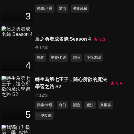
好友
25
分鐘
動畫/卡通
愛情
漫畫改編
3
第451集 說謊鏡/萬能十元商店
25
分鐘
盾之勇者成名錄 Season 4
8.3
全12集
第452集 厄運鑽石/輕鬆成仙課
動作
動畫/卡通
冒險
小說改編
程
4
25
分鐘
轉生為第七王子，隨心所欲的魔法
第453集 關係圖製造機/哆啦A
9.4
學習之路 S2
夢的歌聲
全12集
25
分鐘
動畫/卡通
奇幻
冒險
魔法
異世界
5
第454集 跑在時間上, 時光借物
小說改編
賽跑/定時笨彈
25
分鐘