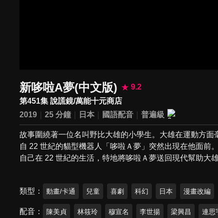
新哆啦A夢(中文版)
9.2
第451集 說謊鏡/萬能十元商店
2019
25 分鐘
日本
國語配音
普遍級
故事圍繞著一位名叫野比大雄的小學生。大雄在運動方面
自 22 世紀的貓型機器人「哆啦Ａ夢」突然出現在他面
自己在 22 世紀的生活，特地將哆啦Ａ夢送回現代幫助大
類型
動畫/卡通
兒童
喜劇
科幻
日本
漫畫改編
配音
陳美貞
林筱玲
穆宣名
李世揚
梁興昌
連思