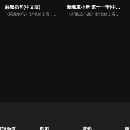
惡魔奶爸(中文版)
新蠟筆小新 第十一季(中文版)
《惡魔奶爸》動漫線上看。個性充滿暴烈之氣的一年級生男鹿辰巳，被人號稱為『不敗傳說男』！某一天，他正在河邊與人開打時，居然在那裡撿到一個身上擁有強大電擊力的小嬰兒，而這個小嬰兒竟然是未來的魔王！甚至還有一位專屬侍女？這個侍女希爾德居然說他成為這個魔王的養父了！
《新蠟筆小新》動漫線上看。故事舞台是在埼玉縣春日部市，一位正在「雙葉幼稚園」學習的五歲的小孩──野原新之助，在日常生活中發生的有趣好玩事。
電視頻道
戲劇
電影
服