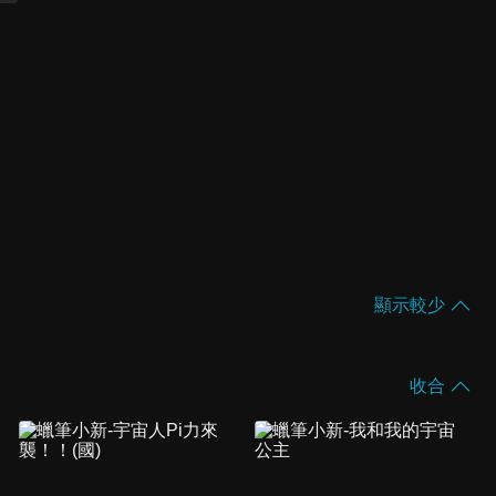
顯示較少
收合