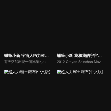
蠟筆小新-宇宙人Pi力來襲！！(國)
蠟筆小新-我和我的宇宙公主
有天突然出現一個神秘的小小宇宙人「Pi力」，因照射到宇宙人的神秘光線，廣志和美冴竟然變回小朋友的模樣！為了變回大人，萌孩版的野原一家人踏上冒險旅程，小新甚至為了Pi力封印了屁屁，為的就是幫小小宇宙人找到爸爸…
2012 Crayon Shinchan Movie Arashi Wo Yobu Ora to Uchuno Princess