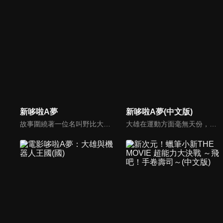
新哆啦A夢
新哆啦A夢(中文版)
故事圍繞著一位名叫野比大雄的小學生。大雄在運動方面毫無天份，考試總是零分，又懶惰愛睡午覺。有一天，一隻來自 22 世紀的貓型機器人「哆啦Ａ夢」突然出現在他面前。原來，大雄的玄孫「世修」為了改變大雄的未來，以及改善自己在 22 世紀的生活，特地將哆啦Ａ夢送回現代幫助大雄。
大雄在運動方面毫無天份，考試總是零分，又懶惰愛睡午覺。有一天，一隻來自 22 世紀的貓型機器人「哆啦Ａ夢」突然出現在他面前。原來，大雄的玄孫「世修」為了改變大雄的未來，以及改善自己在 22 世紀的生活，特地將哆啦Ａ夢送回現代幫助大雄。哆啦Ａ夢擁有各式各樣的未來道具，可以幫助大雄解決難題。這些道具總能為大雄的生活帶來戲劇性的變化，但是......