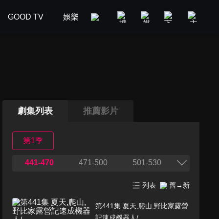
GOOD TV
娛樂
美食旅遊
新聞政論
汽車
劇集列表
推薦影片
第1季
441-470
471-500
501-530
列表
舊→新
第441集 夏天,爬山,野比家露營
記速成機器人/