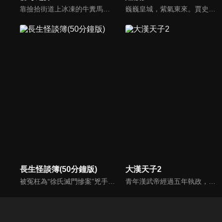
靠撿拾街道上冰凍的牛糞馬糞維生的窮小子春兒，遇到了占星師白婆婆，白婆婆説他是天上的昴宿星降生，他的命與乾隆、秦始皇一樣，未來將“盡取中國一切財寶納入囊中”。後來，他自閹入宮，經過一番奮鬥與賣命，成為慈禧太后身邊的大紅人，接替李蓮英之位，不經意地被捲入政治的漩渦...
巍巍皇城，紫氣東來。賈史王薛四大家族，盡享潑天財富，卻不知富貴終有盡。在榮國府，公子哥賈寶玉與好姐妹們無憂無慮地成長。他與林黛玉兩小無猜，互有所屬，然幾番試探，倒惹得誤會連連。繁花爛漫、歌舞昇平的大觀園，兒女情長何處尋，生離死別自悲吟，一任如花美眷為暴風雨摧殘凋零。
長生怪談簿(50分鐘版)
大漢天子2
被冤枉為“徐氏滅門慘案”兇手的主人公在多年後深陷倖存者的複仇圈套，成功說服其共同對抗真兇，並找出真相的故事。整個故事發生在一個荒山客棧，眾人鬥智斗勇，一步步揭開每個人的秘密，還原案件本來面目。
青年漢武帝經過五年執政，平息後宮勢力、抗拒外患入侵、粉碎政變陰謀，坐穩了皇帝寶座，正是開展雄才大略之時。能臣汲黯受到賞識，並引薦另一位奇才主父偃，漢武帝視其張固再世，委以重任。國力強盛使漢武帝屢屢北伐外族，只是規模巨大的戰爭使漢室逐漸捉襟見肘，諸侯勢力蠢蠢欲動。