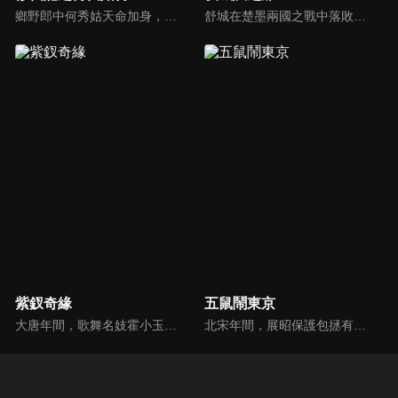
鄉野郎中何秀姑天命加身，捲入魔界靈犀與轉世皇子李如義的千年虐戀。奸臣林青山竊國化妖，引爆長安屍毒與邊疆戰火！秀姑歷經情劫與試煉，在如義捨命擋災後大徹大悟。最終她斬斷紅塵飛升位列仙班，集結八仙歸位，合力鎮壓滅世煞星，演繹一場盪氣迴腸的修仙救世傳奇！
舒城在楚墨兩國之戰中落敗，並成為了墨國五皇女莫茴的魂器。失去自我意識的舒城跟隨姐姐莫茹回到墨國，面對失而復得的妹妹，莫茹欣喜又憂慮。為了保護親人和國家她棄醫從戎，甚至為了保護莫茴不惜被砍掉一條手臂，然而這一切都阻擋不了局勢的動盪不安...
紫釵奇緣
五鼠鬧東京
大唐年間，歌舞名妓霍小玉、風流俠客納蘭東、書香才子李益和巾幗紅顏盧靖瀾為首的風騷人物，彼此錯綜複雜的命運與感情糾葛。一場指腹為婚的誤會，造成浪漫卻無果的錯點鴛鴦，他們在階級差異與強權壓迫中勇於追求真愛，在宮廷權謀與世俗現實的拉扯中身不由己地被推向命運的叉路...
北宋年間，展昭保護包拯有功被宋仁宗封為「御貓」，太師龐吉嫉妒包拯，派人到險空島挑撥五鼠，五鼠決定到東京去和展昭比一比武藝，途中，他們遇到了太師的兒子龐昱，他在陳州奸淫擄掠、無惡不作，五鼠出於公義殺了龐昱，而太師得知之後，決心為兒子報仇，因此再設計陷害五鼠和包拯。