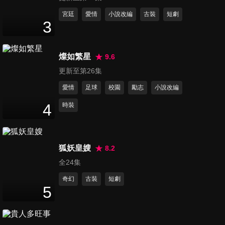
第11集
宮廷
愛情
小說改編
古裝
短劇
3
46
分鐘
燦如繁星
9.6
第12集
更新至第26集
46
分鐘
愛情
足球
校園
勵志
小說改編
4
時裝
第13集
46
分鐘
狐妖皇嫂
8.2
全24集
第14集
46
分鐘
奇幻
古裝
短劇
5
第15集