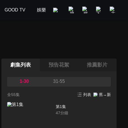
GOOD TV
娛樂
美食旅遊
新聞政論
汽車
劇集列表
預告花絮
推薦影片
1-30
31-55
全55集
列表
舊→新
第1集
47
分鐘