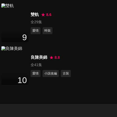
第20集
46
分鐘
雙軌
8.6
全29集
愛情
時裝
第21集
9
44
分鐘
良陳美錦
8.8
第22集
全41集
46
分鐘
愛情
小說改編
古裝
10
第23集
47
分鐘
第24集