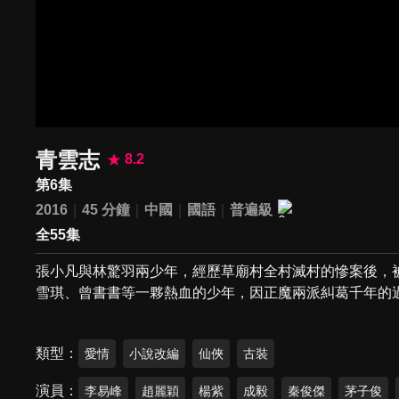
青雲志
8.2
第6集
2016
45 分鐘
中國
國語
普遍級
全55集
張小凡與林驚羽兩少年，經歷草廟村全村滅村的慘案後，
雪琪、曾書書等一夥熱血的少年，因正魔兩派糾葛千年的
類型
愛情
小說改編
仙俠
古裝
演員
李易峰
趙麗穎
楊紫
成毅
秦俊傑
茅子俊