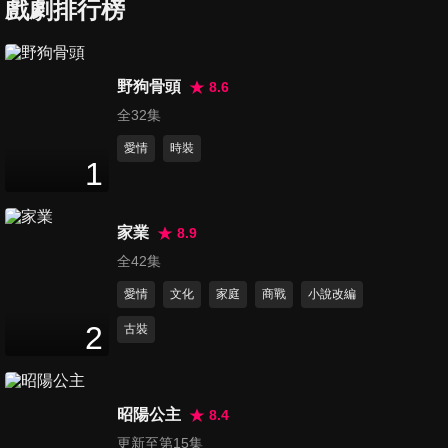
戲劇排行榜
第7集
野狗骨頭
8.6
45
分鐘
全32集
愛情
時裝
1
第8集
45
分鐘
家業
8.9
全42集
第9集
愛情
文化
家庭
商戰
小說改編
47
分鐘
2
古裝
第10集
46
分鐘
昭陽公主
8.4
更新至第15集