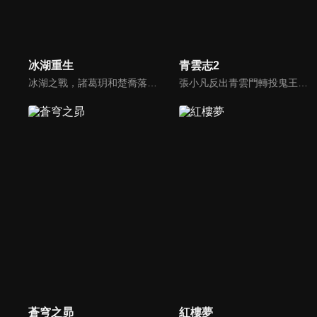
冰湖重生
青雲志2
冰湖之戰，諸葛玥和楚喬落入冰湖，楚喬被燕洵所救，得知諸葛玥已死，她尋機刺殺燕洵，為諸葛玥報仇。楚喬在卞唐幾次三番受到一位神秘男子的幫助，她有種似曾相識的感覺，不禁懷疑諸葛玥還活著。燕洵變本加厲，掀起四國紛亂。最終，楚喬能否平定天下並再與諸葛玥重聚？
張小凡反出青雲門轉投鬼王宗，成為鬼王副手，為了救鬼王之女碧瑤，奔赴死亡沼澤，探究天地寶庫，勇闖焚香谷，開拓南疆十萬大山，尋找靈獸喚醒獸神的故事。
蒼穹之昴
紅樓夢