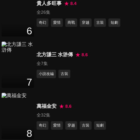
45
分鐘
貴人多旺事
8.4
全26集
奇幻
愛情
商戰
穿越
古裝
短劇
第16集
6
46
分鐘
北方謙三 水滸傳
8.6
第17集
46
分鐘
全7集
小說改編
古裝
7
第18集
46
分鐘
萬福金安
8.6
全32集
第19集
奇幻
愛情
穿越
古裝
短劇
46
分鐘
8