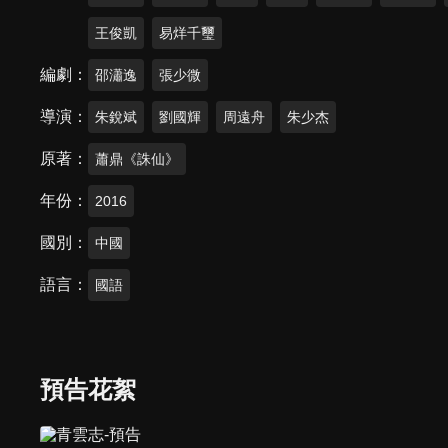
王俊凱
易烊千璽
編劇
邵瀟逸
張少微
導演
朱銳斌
劉國輝
周遠舟
朱少杰
原著
蕭鼎《誅仙》
年份
2016
國別
中國
語言
國語
預告花絮