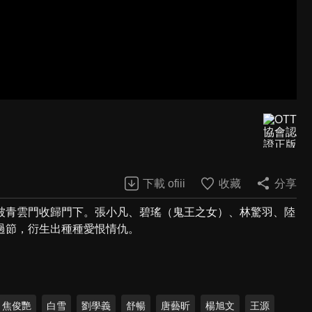
下載 ofiii
收藏
分享
被青雲門收歸門下。張小凡、碧瑤（鬼王之女）、林驚羽、陸
過節，衍生出種種愛恨情仇。
焦俊艷
白雪
劉學義
舒暢
唐藝昕
楊旭文
王源