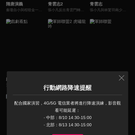
隋唐演義
青雲志2
青雲志
秦瓊自小與程咬金一起長大，憑藉一身武功被官府提拔為下級小官，某日遇到李淵被金蛇衛截殺，秦瓊單槍匹馬救出了李淵全家。李世民因隋煬帝下旨調兵十萬前去守陣，被逼起兵造反。秦瓊遂率程咬金、羅成投于李世民麾下，屢立戰功，最終助李唐王朝平定天下。
張小凡反出青雲門轉投鬼王宗，成為鬼王副手，為了救鬼王之女碧瑤，奔赴死亡沼澤，探究天地寶庫，勇闖焚香谷，開拓南疆十萬大山，尋找靈獸喚醒獸神的故事。
張小凡與林驚羽兩少年，經歷草廟村全村滅村的慘案後，被青雲門收歸門下。張小凡、碧瑤（鬼王之女）、林驚羽、陸雪琪、曾書書等一夥熱血的少年，因正魔兩派糾葛千年的過節，衍生出種種愛恨情仇。
戲劇看點
軍師聯盟2 虎嘯龍吟
軍師聯盟
第42集 媳婦難產，婆婆竟只願保子宮？！
以司馬懿面對一生勁敵諸葛亮開始，群雄割據混戰的後三國時期，實現從輔臣到權傾大魏的後半生轉變。從司馬懿戎裝佩劍意氣風發，到諸葛亮手持白鶴羽扇揮斥方遒，都預示著一場場對戰呼之欲出。軍師聯盟的朝堂權謀、帝王心術、戰場博弈、宮闈秘辛……看一代軍師司馬懿如何在豪傑輩出的年代殺出一條血路。
司馬懿因“鷹視狼顧”之相，回頭看了曹操一眼，從此和曹家結下了不解之緣。他被曹操強行徵辟為官，一腳踏入曹家暗流洶湧的奪嫡之爭。他運用謀略幫助曹丕一次次通過曹操的考驗，將曹丕送上世子位。他盡心竭力輔佐曹丕成為開國明主，開創新政、扶持士族、抑制宗室，為魏國的穩定富強做出了巨大貢獻。
行動網路降速提醒
配合國家演習，4G/5G 電信業者將進行降速演練，影音觀
看可能延遲：

‧ 中部：8/10 14:30-15:00

‧ 北部：8/13 14:30-15:00