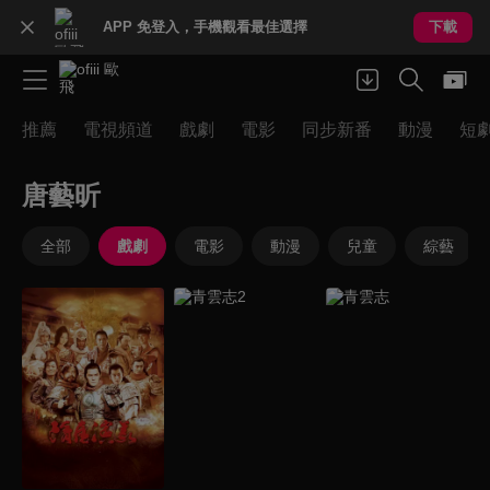
APP 免登入，手機觀看最佳選擇
下載
推薦
電視頻道
戲劇
電影
同步新番
動漫
短
唐藝昕
全部
戲劇
電影
動漫
兒童
綜藝