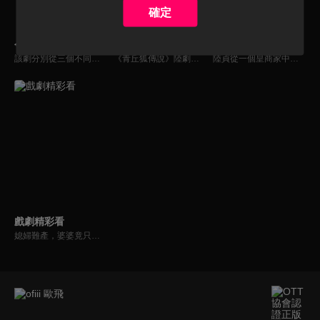
確定
今生也是第一次
青丘狐傳說
陸貞傳奇
該劇分別從三個不同年代的女性視角展開，講述三個時代下年輕人在人生轉折的重要階段遇到的壓力和挑戰。從笑中有淚的時代家庭中展現女性的無數種可能，擁抱未來人生中的每一個“第一次” 。
《青丘狐傳說》陸劇線上看。改編清代蒲松齡著名小說《聊齋志異》。摘取小說中《阿繡》、《封三娘》、《嬰寧》、《胡四相公》、《長亭》、《恆娘》這六個故事進行二次創作，講述了在「存天理，滅人慾」的炎涼世態下，至情至性的「狐們」在愛欲悲歡中的浮沉糾葛。
陸貞從一個皇商家中的大小姐到因躲避追殺罪名而進入宮中，從一個小宮女到被孝昭帝高演賞識，步步高升成為高級女官，並與武成帝高湛相戀。最終北齊在孝昭帝的文治、武成帝的武略和女相陸貞的文才武略之下，日漸興盛，成了中土第一強國。
戲劇精彩看
媳婦難產，婆婆竟只願保子宮？！