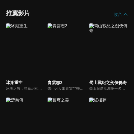
推薦影片
收合
冰湖重生
青雲志2
蜀山戰紀之劍俠傳奇
冰湖之戰，諸葛玥和楚喬落入冰湖，楚喬被燕洵所救，得知諸葛玥已死，她尋機刺殺燕洵，為諸葛玥報仇。楚喬在卞唐幾次三番受到一位神秘男子的幫助，她有種似曾相識的感覺，不禁懷疑諸葛玥還活著。燕洵變本加厲，掀起四國紛亂。最終，楚喬能否平定天下並再與諸葛玥重聚？
張小凡反出青雲門轉投鬼王宗，成為鬼王副手，為了救鬼王之女碧瑤，奔赴死亡沼澤，探究天地寶庫，勇闖焚香谷，開拓南疆十萬大山，尋找靈獸喚醒獸神的故事。
蜀山派是江湖第一名門正派，一直領導武林多年。蜀山掌門為對抗企圖搶奪赤魂石的綠袍尊者（吳奇隆），把赤魂石打入天賦異秉的丁隱（陳偉霆）體內，丁隱由此拜入蜀山門下。偶然間，丁隱發現綠袍之女玉無心（趙麗穎）竟然與他逝去的愛妻長得一模一樣…