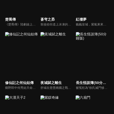
楚喬傳
蒼穹之昴
紅樓夢
《楚喬傳》陸劇線上看。西魏年間亂世混戰，奴籍少女楚喬幸得燕北世子燕洵與宇文玥暗中相救，並經過宇文玥嚴厲訓練後成為諜者。同時與燕洵結下深厚友誼。但燕洵在家族滿門被滅後，回到燕北割據稱雄，楚喬在絕望中與他分道揚鑣。與力求「天下一統、釋奴止戈」的宇文玥並肩作戰，粉碎燕洵的復仇計劃…
靠撿拾街道上冰凍的牛糞馬糞維生的窮小子春兒，遇到了占星師白婆婆，白婆婆説他是天上的昴宿星降生，他的命與乾隆、秦始皇一樣，未來將“盡取中國一切財寶納入囊中”。後來，他自閹入宮，經過一番奮鬥與賣命，成為慈禧太后身邊的大紅人，接替李蓮英之位，不經意地被捲入政治的漩渦...
巍巍皇城，紫氣東來。賈史王薛四大家族，盡享潑天財富，卻不知富貴終有盡。在榮國府，公子哥賈寶玉與好姐妹們無憂無慮地成長。他與林黛玉兩小無猜，互有所屬，然幾番試探，倒惹得誤會連連。繁花爛漫、歌舞昇平的大觀園，兒女情長何處尋，生離死別自悲吟，一任如花美眷為暴風雨摧殘凋零。
修仙記之何仙姑傳
夜城賦之離生
長生怪談簿(50分鐘版)
鄉野郎中何秀姑天命加身，捲入魔界靈犀與轉世皇子李如義的千年虐戀。奸臣林青山竊國化妖，引爆長安屍毒與邊疆戰火！秀姑歷經情劫與試煉，在如義捨命擋災後大徹大悟。最終她斬斷紅塵飛升位列仙班，集結八仙歸位，合力鎮壓滅世煞星，演繹一場盪氣迴腸的修仙救世傳奇！
舒城在楚墨兩國之戰中落敗，並成為了墨國五皇女莫茴的魂器。失去自我意識的舒城跟隨姐姐莫茹回到墨國，面對失而復得的妹妹，莫茹欣喜又憂慮。為了保護親人和國家她棄醫從戎，甚至為了保護莫茴不惜被砍掉一條手臂，然而這一切都阻擋不了局勢的動盪不安...
被冤枉為“徐氏滅門慘案”兇手的主人公在多年後深陷倖存者的複仇圈套，成功說服其共同對抗真兇，並找出真相的故事。整個故事發生在一個荒山客棧，眾人鬥智斗勇，一步步揭開每個人的秘密，還原案件本來面目。