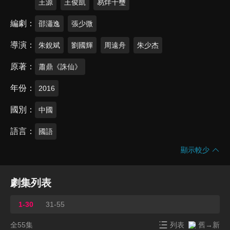
王源
王俊凱
易烊千璽
編劇
邵瀟逸
張少微
導演
朱銳斌
劉國輝
周遠舟
朱少杰
原著
蕭鼎《誅仙》
年份
2016
國別
中國
語言
國語
顯示較少
劇集列表
1-30
31-55
全55集
列表
舊→新