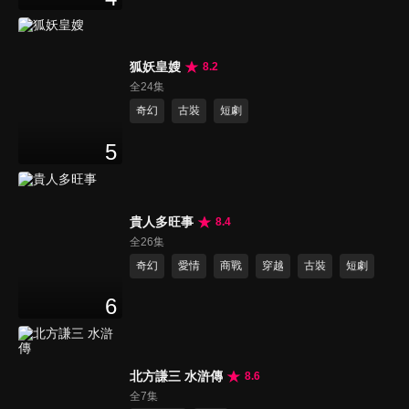
狐妖皇嫂
8.2
全24集
奇幻
古裝
短劇
5
貴人多旺事
8.4
全26集
奇幻
愛情
商戰
穿越
古裝
短劇
6
北方謙三 水滸傳
8.6
全7集