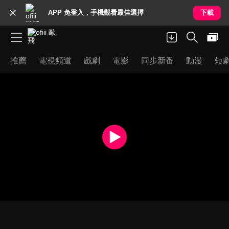
APP 免登入，手機觀看最佳選擇
下載
推薦
電視頻道
戲劇
電影
同步新番
動漫
短