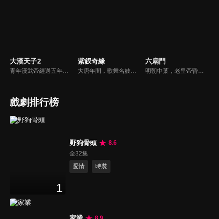
大漢天子2
紫釵奇緣
六扇門
青年漢武帝經過五年執政，平息後宮勢力、抗拒外患入侵、粉碎政變陰謀，坐穩了皇帝寶座，正是開展雄才大略之時。能臣汲黯受到賞識，並引薦另一位奇才主父偃，漢武帝視其張固再世，委以重任。國力強盛使漢武帝屢屢北伐外族，只是規模巨大的戰爭使漢室逐漸捉襟見肘，諸侯勢力蠢蠢欲動。
大唐年間，歌舞名妓霍小玉、風流俠客納蘭東、書香才子李益和巾幗紅顏盧靖瀾為首的風騷人物，彼此錯綜複雜的命運與感情糾葛。一場指腹為婚的誤會，造成浪漫卻無果的錯點鴛鴦，他們在階級差異與強權壓迫中勇於追求真愛，在宮廷權謀與世俗現實的拉扯中身不由己地被推向命運的叉路...
明朝中葉，老皇帝昏迷不醒，立儲之事懸而未決，皇子和齊王覬覦皇位，明爭暗鬥。此時京城驚現連環殺人案，責成京師六扇門辦理案件，六扇門統帶申梓木本想和稀泥，卻不想他的兒子申力行不忍真相埋沒，並且天賦異稟，以個人之軀撥開重重迷霧，在破案之後卻捲入了更大的權力的鬥爭，揭開了宮廷鬥爭的序幕。
戲劇排行榜
野狗骨頭
8.6
全32集
愛情
時裝
1
家業
8.9