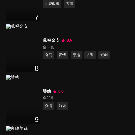
小說改編
古裝
7
萬福金安
8.6
全32集
奇幻
愛情
穿越
古裝
短劇
8
雙軌
8.6
全29集
愛情
時裝
9