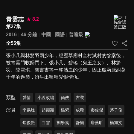
青雲志
8.2
第27集
2016
46 分鐘
中國
國語
普遍級
全55集
張小凡與林驚羽兩少年，經歷草廟村全村滅村的慘案後，
被青雲門收歸門下。張小凡、碧瑤（鬼王之女）、林驚
羽、陸雪琪、曾書書等一夥熱血的少年，因正魔兩派糾葛
千年的過節，衍生出種種愛恨情仇。
類型
愛情
小說改編
仙俠
古裝
演員
李易峰
趙麗穎
楊紫
成毅
秦俊傑
茅子俊
焦俊艷
白雪
劉學義
舒暢
唐藝昕
楊旭文