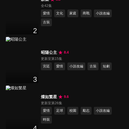
全42集
愛情
文化
家庭
商戰
小說改編
古裝
2
昭陽公主
8.4
更新至第15集
宮廷
愛情
小說改編
古裝
短劇
3
燦如繁星
9.6
更新至第26集
愛情
足球
校園
勵志
小說改編
時裝
4