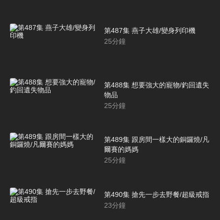
第487集 燕子大雄/變身列印機
25
分鐘
第488集 想要強大的寵物/釣回遺失
物品
25
分鐘
第489集 跟房間一樣大的銅鑼燒/凡
爾賽的媽媽
25
分鐘
第490集 搶先一步去野餐/超級戒指
23
分鐘