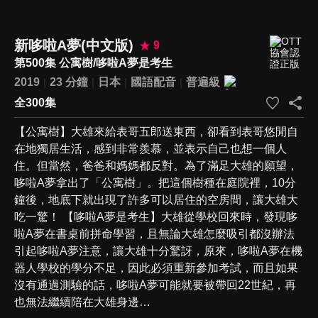
新哆啦A夢(中文版)
9
第500集 公寓樹/哆啦A夢是考生
2019
23 分鐘
日本
國語配音
普遍級
全300集
【公寓樹】大雄來給表哥五郎送東西，卻看到表哥悠閒自
在地獨居生活，感到非常羨慕，並表示自己也想一個人
住。但當然，爸爸和媽媽都反對。為了滿足大雄的願望，
哆啦A夢拿出了「公寓樹」。把這個樹種在庭院裡，10分
鐘後，地底下就出現了許多可以居住的空房間，讓大雄大
吃一驚！ 【哆啦A夢是考生】大雄從學校回來時，發現哆
啦A夢在書桌前拼命學習，且無論大雄怎麼吸引都沒辦法
引起哆啦A夢注意，讓大雄十分驚訝，原來，哆啦A夢在機
器人學校的學分不足，因此必須重新參加考試，而且如果
沒有通過測驗的話，哆啦A夢可能就要被帶回22世紀，再
也無法繼續陪在大雄身邊…