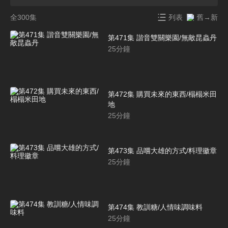
全300集
列表
舊→新
第471集 諧音雙關樂園/無敵昆蟲丹
25
分鐘
第472集 購買未來的東西/榻榻米田
地
25
分鐘
第473集 品嚐大雄的方式/料理徽章
25
分鐘
第474集 教訓糖/人情味調味料
25
分鐘