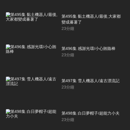
第495集 黏土機器人/最後,大家都
變成蕃薯了
23
分鐘
第496集 感謝光環/小心賄賂棒
23
分鐘
第497集 雪人機器人/遠古漂流記
23
分鐘
第498集 白日夢帽子/超能力小夫
23
分鐘