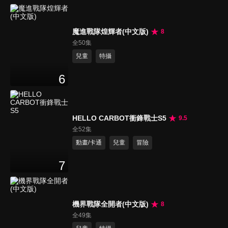
魔進戰隊煌輝者(中文版)
8
全50集
兒童
特攝
6
HELLO CARBOT衝鋒戰士S5
9.5
全52集
動畫/卡通
兒童
冒險
7
機界戰隊全開者(中文版)
8
全49集