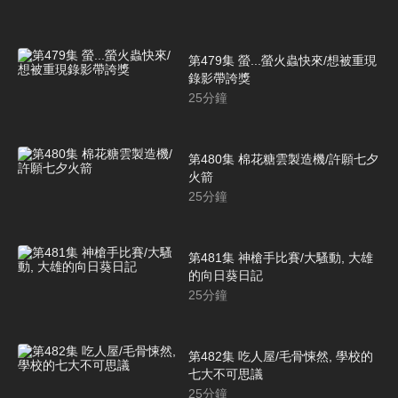
第479集 螢...螢火蟲快來/想被重現
錄影帶誇獎
25
分鐘
第480集 棉花糖雲製造機/許願七夕
火箭
25
分鐘
第481集 神槍手比賽/大騷動, 大雄
的向日葵日記
25
分鐘
第482集 吃人屋/毛骨悚然, 學校的
七大不可思議
25
分鐘