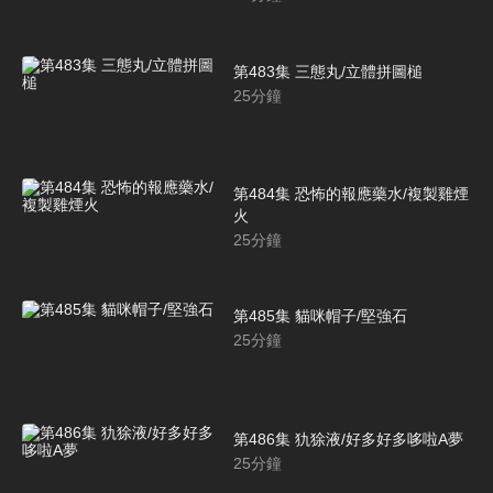
第483集 三態丸/立體拼圖槌
25
分鐘
第484集 恐怖的報應藥水/複製雞煙
火
25
分鐘
第485集 貓咪帽子/堅強石
25
分鐘
第486集 犰狳液/好多好多哆啦A夢
25
分鐘