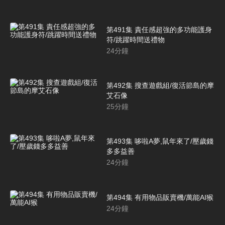
第491集 責任感超強的多功能護身
符/跳躍時間送禮物
24
分鐘
第492集 搜查遊戲組/復活節島的摩
艾石像
25
分鐘
第493集 哆啦A夢,鼠年來了/壓歲錢
多多益善
24
分鐘
第494集 有用物品販賣機/萬能AI猴
24
分鐘