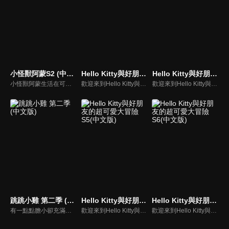
小怪獸阿蒙S2 (中文版)
Hello Kitty與好朋友的超可愛大冒險S1(中文版)
Hello Kitty與好朋友的超可愛大冒險S4(中文版)
小怪獸阿蒙生活在可愛的絨毛鎮上，他每天都會面對一些有趣的挑戰。幸運地是他是你見過最有愛心的小怪獸，並且在他的朋友們的幫助下，他會從中找到正確的事去做(即使他還不知道那是什麼)，學會跟隨他自己的內心。
歡迎來到Hello Kitty與好朋友的超可愛大冒險!與Hello Kitty, 大眼蛙, 酷企鵝, 美樂蒂, 布丁狗還有酷洛米, 準備和朋友們一起經歷有趣的冒險吧!
歡迎來到Hello Kitty與好朋友的超可愛大冒險!與Hello Kitty, 大眼蛙, 酷企鵝, 美樂蒂, 布丁狗還有酷洛米, 準備和朋友們一起經歷有趣的冒險吧!
跳跳小雞 第二季 (中文版)
Hello Kitty與好朋友的超可愛大冒險S5(中文版)
Hello Kitty與好朋友的超可愛大冒險S6(中文版)
有一點點膽小卻充滿好奇心的"帶骨雞"，和總是用小跳步靠過來的舞蹈老師"小跳步青蛙老師"，以及其他具有獨特個性的夥伴們跳舞大活耀！在家裡和各種地方以「身體動了，心也舞動了起來♪」為主題。
歡迎來到Hello Kitty與好朋友的超可愛大冒險!與Hello Kitty, 大眼蛙, 酷企鵝, 美樂蒂, 布丁狗還有酷洛米, 準備和朋友們一起經歷有趣的冒險吧!
歡迎來到Hello Kitty與好朋友的超可愛大冒險!與Hello Kitty, 大眼蛙, 酷企鵝, 美樂蒂, 布丁狗還有酷洛米, 準備和朋友們一起經歷有趣的冒險吧!