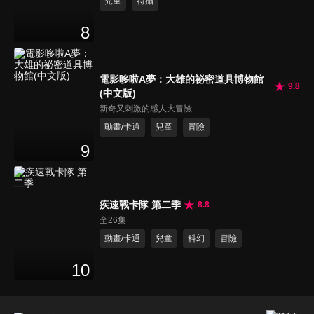
兒童
特攝
8
電影哆啦A夢：大雄的祕密道具博物館
9.8
(中文版)
新奇又刺激的感人大冒險
動畫/卡通
兒童
冒險
9
疾速戰卡隊 第二季
8.8
全26集
動畫/卡通
兒童
科幻
冒險
10