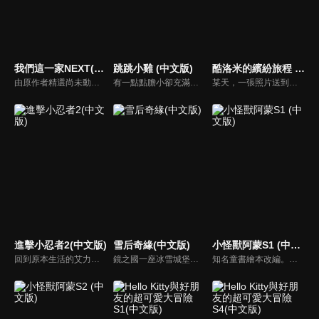
我們這一家NEXT(中文版)
跳跳小雞 (中文版)
酷洛米的繽紛旅程 (中文版)
由原作者精選尚未動畫化的單行本作品中的五個故事，製作全新動畫！橘家一家四口充滿歡樂與搞笑的日常生活，嚴選精彩內容呈現給大家！
有一點點膽小卻充滿好奇心的「帶骨雞」，和總是用小跳步靠過來的舞蹈老師「小跳步青蛙老師」，以及其他具有獨特個性的夥伴們跳舞大活耀！在家裡和各種地方以「身體動了，心也舞動了起來♪」為主題的角色人物。這是關於不可思議的夥伴們與愉快舞蹈的故事。
某天，一張照片送到了酷洛米的手機中。照片中的人是酷洛米失蹤的姊姊——洛米娜。「我想去找姊姊！」酷洛米究竟能不能順利見到洛米娜呢？
進擊小忍者2(中文版)
雪后奇緣(中文版)
小怪獸阿蒙S1 (中文版)
回到原本生活的艾力克斯，正煩惱著和潔西卡之間的關係不順遂，此時忍者突然以刺蝟之姿出現在他面前，原來艾普明快要被釋放了！憑藉著艾力克斯聰明的腦袋，他們來到泰國，艾力克斯和忍者也在不斷磨合中，成為最佳拍檔，甚至團隊還多了尚恩加入！
鏡之國一座冰雪城堡，冰雪女王警告女兒艾拉神祕封印下住著邪惡的冰雪妖魔。山精旅行家來到冰雪城堡探險，卻意外打開封印，釋放出邪惡冰雪妖魔不僅擾亂鏡之國和人類世界。艾拉和山精一起尋找冒險家凱和格爾達，只有他們能幫助對付冰雪妖魔。究竟他們能否擊敗這些冰雪妖魔，解除鏡之國和人類世界的危機？
知名童書繪本改編。故事講述的是小怪獸阿蒙醜醜的外表下，有著一顆敏感細膩的心。他希望有人能愛他，包容他，陪伴他，愛他本來的樣子。這個系列圍繞“愛”的主題，恰恰是父母對孩子所有愛的表現。