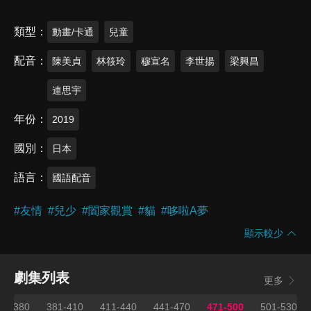
類型
動畫/卡通
兒童
配音
陳美貞
林筱玲
穆宣名
李世揚
梁興昌
連思宇
年份
2019
國別
日本
語言
國語配音
#
友情
#
兒少
#
闔家觀賞
#
貓
#
哆啦A夢
顯示較少
劇集列表
更多
51-380
381-410
411-440
441-470
471-500
501-530