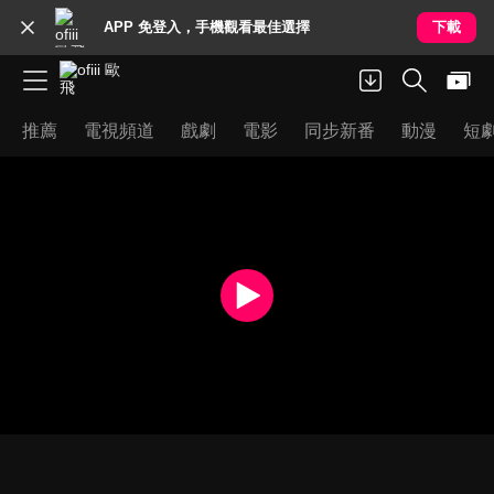
APP 免登入，手機觀看最佳選擇
下載
推薦
電視頻道
戲劇
電影
同步新番
動漫
短