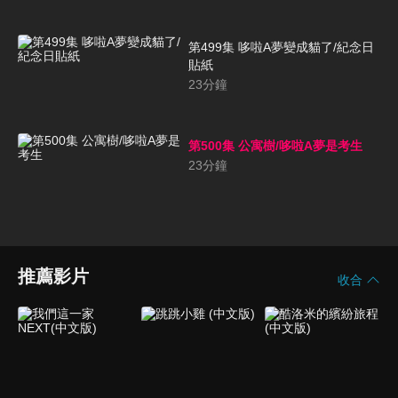
第499集 哆啦A夢變成貓了/紀念日
貼紙
23
分鐘
第500集 公寓樹/哆啦A夢是考生
23
分鐘
推薦影片
收合