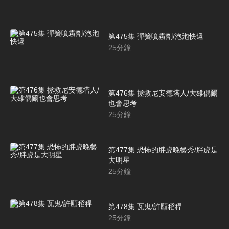
第475集 彈簧噴霧劑/泡泡快遞
25
分鐘
第476集 拯救尼安德塔人/大雄偶爾
也會思考
25
分鐘
第477集 恐怖的胖虎晚餐秀/胖虎是
大明星
25
分鐘
第478集 瓦鬼/許願稻稈
25
分鐘