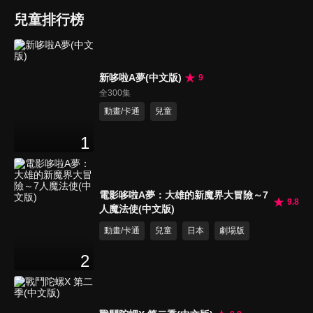
兒童排行榜
新哆啦A夢(中文版)
9
全300集
動畫/卡通
兒童
1
電影哆啦A夢：大雄的新魔界大冒險～7
9.8
人魔法使(中文版)
動畫/卡通
兒童
日本
劇場版
2