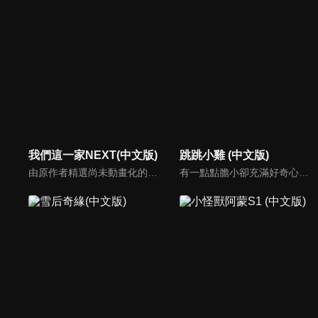
我們這一家NEXT(中文版)
跳跳小雞 (中文版)
由原作者精選尚未動畫化的單行本作品中的五個故事，製作全新動畫！橘家一家四口充滿歡樂與搞笑的日常生活，嚴選精彩內容呈現給大家！
有一點點膽小卻充滿好奇心的「帶骨雞」，和總是用小跳步靠過來的舞蹈老師「小跳步青蛙老師」，以及其他具有獨特個性的夥伴們跳舞大活耀！在家裡和各種地方以「身體動了，心也舞動了起來♪」為主題的角色人物。這是關於不可思議的夥伴們與愉快舞蹈的故事。