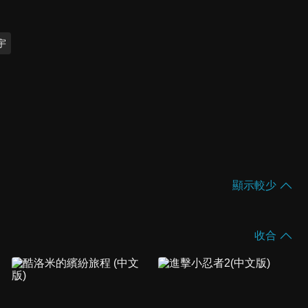
宇
顯示較少
收合