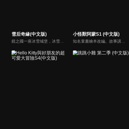
雪后奇緣(中文版)
小怪獸阿蒙S1 (中文版)
鏡之國一座冰雪城堡，冰雪女王警告女兒艾拉神祕封印下住著邪惡的冰雪妖魔。山精旅行家來到冰雪城堡探險，卻意外打開封印，釋放出邪惡冰雪妖魔不僅擾亂鏡之國和人類世界。艾拉和山精一起尋找冒險家凱和格爾達，只有他們能幫助對付冰雪妖魔。究竟他們能否擊敗這些冰雪妖魔，解除鏡之國和人類世界的危機？
知名童書繪本改編。故事講述的是小怪獸阿蒙醜醜的外表下，有著一顆敏感細膩的心。他希望有人能愛他，包容他，陪伴他，愛他本來的樣子。這個系列圍繞“愛”的主題，恰恰是父母對孩子所有愛的表現。