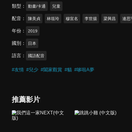
類型
動畫/卡通
兒童
配音
陳美貞
林筱玲
穆宣名
李世揚
梁興昌
連思
年份
2019
國別
日本
語言
國語配音
#
友情
#
兒少
#
闔家觀賞
#
貓
#
哆啦A夢
推薦影片