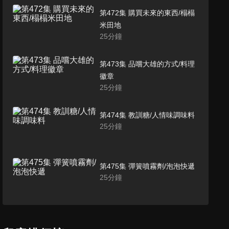
第472集 購買未來的東西/榻榻
米田地
25
分鐘
第473集 品嚐大雄的方式/料理
徽章
25
分鐘
第474集 教訓糖/人情味調味料
25
分鐘
第475集 彈簧噴霧劑/泡泡快遞
25
分鐘
第476集 拯救尼安德塔人/大雄