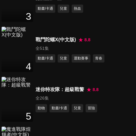
第481集 神槍手比賽/大騷動,
動畫/卡通
兒童
熱血
3
大雄的向日葵日記
25
分鐘
第482集 吃人屋/毛骨悚然, 學
戰鬥陀螺X(中文版)
8.8
校的七大不可思議
全51集
25
分鐘
動畫/卡通
兒童
運動賽事
青春
4
第483集 三態丸/立體拼圖槌
25
分鐘
迷你特攻隊：超級戰警
8.8
全26集
第484集 恐怖的報應藥水/複製
雞煙火
動物
動畫/卡通
兒童
冒險
5
25
分鐘
第485集 貓咪帽子/堅強石