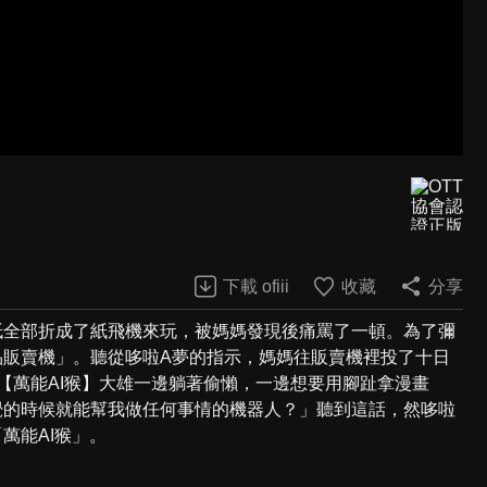
下載 ofiii
收藏
分享
紙全部折成了紙飛機來玩，被媽媽發現後痛罵了一頓。為了彌
品販賣機」。聽從哆啦A夢的指示，媽媽往販賣機裡投了十日
【萬能AI猴】大雄一邊躺著偷懶，一邊想要用腳趾拿漫畫
覺的時候就能幫我做任何事情的機器人？」聽到這話，然哆啦
萬能AI猴」。