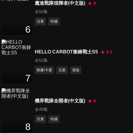
25
分鐘
魔進戰隊煌輝者(中文版)
8
全50集
兒童
特攝
第486集 犰狳液/好多好多哆啦
6
A夢
25
分鐘
HELLO CARBOT衝鋒戰士S5
9.5
第487集 燕子大雄/變身列印機
25
分鐘
全52集
動畫/卡通
兒童
冒險
7
第488集 想要強大的寵物/釣回
遺失物品
25
分鐘
機界戰隊全開者(中文版)
8
全49集
第489集 跟房間一樣大的銅鑼
兒童
特攝
燒/凡爾賽的媽媽
8
25
分鐘