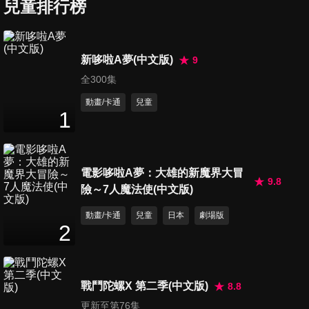
偶爾也會思考
兒童排行榜
25
分鐘
第477集 恐怖的胖虎晚餐秀/胖
新哆啦A夢(中文版)
9
虎是大明星
全300集
25
分鐘
動畫/卡通
兒童
1
第478集 瓦鬼/許願稻稈
25
分鐘
電影哆啦A夢：大雄的新魔界大冒
9.8
險～7人魔法使(中文版)
第479集 螢...螢火蟲快來/想被
重現錄影帶誇獎
動畫/卡通
兒童
日本
劇場版
25
分鐘
2
第480集 棉花糖雲製造機/許願
七夕火箭
戰鬥陀螺X 第二季(中文版)
8.8
25
分鐘
更新至第76集