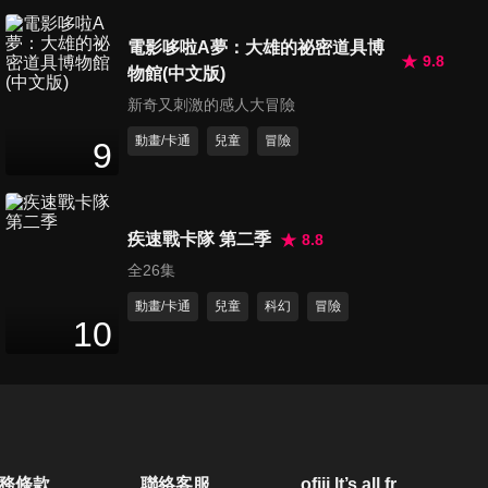
第490集 搶先一步去野餐/超級
電影哆啦A夢：大雄的祕密道具博
戒指
9.8
物館(中文版)
23
分鐘
新奇又刺激的感人大冒險
動畫/卡通
兒童
冒險
第491集 責任感超強的多功能
9
護身符/跳躍時間送禮物
24
分鐘
疾速戰卡隊 第二季
8.8
第492集 搜查遊戲組/復活節島
全26集
的摩艾石像
25
分鐘
動畫/卡通
兒童
科幻
冒險
10
第493集 哆啦A夢,鼠年來了/壓
歲錢多多益善
24
分鐘
第494集 有用物品販賣機/萬能
務條款
聯絡客服
ofiii lt’s all free