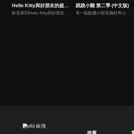
Hello Kitty與好朋友的超可愛大冒險S4(中文版)
跳跳小雞 第二季 (中文版)
歡迎來到Hello Kitty與好朋友的超可愛大冒險!與Hello Kitty, 大眼蛙, 酷企鵝, 美樂蒂, 布丁狗還有酷洛米, 準備和朋友們一起經歷有趣的冒險吧!
有一點點膽小卻充滿好奇心的"帶骨雞"，和總是用小跳步靠過來的舞蹈老師"小跳步青蛙老師"，以及其他具有獨特個性的夥伴們跳舞大活耀！在家裡和各種地方以「身體動了，心也舞動了起來♪」為主題。
推薦