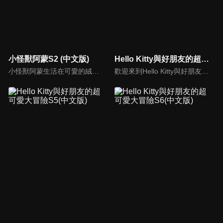
小怪獸阿蒙S2 (中文版)
Hello Kitty與好朋友的超可愛大冒險S1(中文版)
小怪獸阿蒙生活在可愛的絨毛鎮上，他每天都會面對一些有趣的挑戰。幸運地是他是你見過最有愛心的小怪獸，並且在他的朋友們的幫助下，他會從中找到正確的事去做(即使他還不知道那是什麼)，學會跟隨他自己的內心。
歡迎來到Hello Kitty與好朋友的超可愛大冒險!與Hello Kitty, 大眼蛙, 酷企鵝, 美樂蒂, 布丁狗還有酷洛米, 準備和朋友們一起經歷有趣的冒險吧!