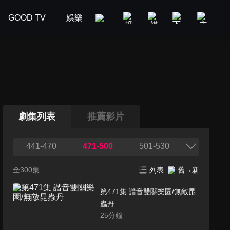
GOOD TV
娛樂
美食旅遊
新聞政論
汽車
劇集列表
推薦影片
441-470
471-500
501-530
全300集
列表
舊→新
第471集 諧音雙關樂園/無敵昆
蟲丹
25
分鐘