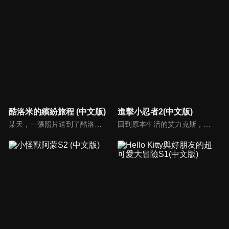
酷洛米的繽紛旅程 (中文版)
進擊小忍者2(中文版)
某天，一張照片送到了酷洛米的手機中。照片中的人是酷洛米失蹤的姊姊——洛米娜。「我想去找姊姊！」酷洛米究竟能不能順利見到洛米娜呢？
回到原本生活的艾力克斯，正煩惱著和潔西卡之間的關係不順遂，此時忍者突然以刺蝟之姿出現在他面前，原來艾普明快要被釋放了！憑藉著艾力克斯聰明的腦袋，他們來到泰國，艾力克斯和忍者也在不斷磨合中，成為最佳拍檔，甚至團隊還多了尚恩加入！