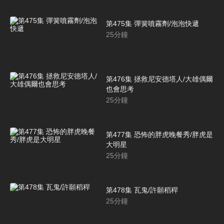
第475集 彈簧噴霧劑/泡泡快遞
25
分鐘
第476集 拯救尼安德塔人/大雄偶爾
也會思考
25
分鐘
第477集 恐怖的胖虎晚餐秀/胖虎是
大明星
25
分鐘
第478集 瓦鬼/許願稻稈
25
分鐘