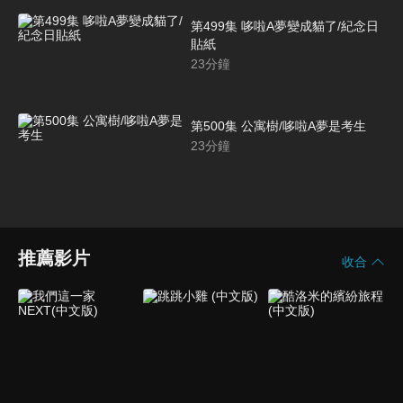
第499集 哆啦A夢變成貓了/紀念日
貼紙
23
分鐘
第500集 公寓樹/哆啦A夢是考生
23
分鐘
推薦影片
收合