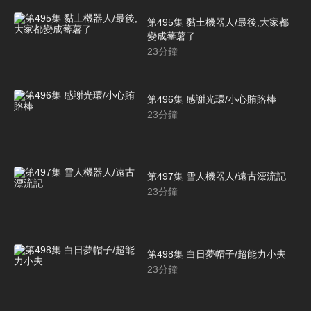
第495集 黏土機器人/最後,大家都
變成蕃薯了
23
分鐘
第496集 感謝光環/小心賄賂棒
23
分鐘
第497集 雪人機器人/遠古漂流記
23
分鐘
第498集 白日夢帽子/超能力小夫
23
分鐘