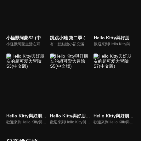
小怪獸阿蒙S2 (中文版)
跳跳小雞 第二季 (中文版)
Hello Kitty與好朋友的超可愛大冒險S1(中文版)
小怪獸阿蒙生活在可愛的絨毛鎮上，他每天都會面對一些有趣的挑戰。幸運地是他是你見過最有愛心的小怪獸，並且在他的朋友們的幫助下，他會從中找到正確的事去做(即使他還不知道那是什麼)，學會跟隨他自己的內心。
有一點點膽小卻充滿好奇心的"帶骨雞"，和總是用小跳步靠過來的舞蹈老師"小跳步青蛙老師"，以及其他具有獨特個性的夥伴們跳舞大活耀！在家裡和各種地方以「身體動了，心也舞動了起來♪」為主題。
歡迎來到Hello Kitty與好朋友的超可愛大冒險!與Hello Kitty, 大眼蛙, 酷企鵝, 美樂蒂, 布丁狗還有酷洛米, 準備和朋友們一起經歷有趣的冒險吧!
Hello Kitty與好朋友的超可愛大冒險S3(中文版)
Hello Kitty與好朋友的超可愛大冒險S5(中文版)
Hello Kitty與好朋友的超可愛大冒險S7(中文版)
歡迎來到Hello Kitty與好朋友的超可愛大冒險!與Hello Kitty, 大眼蛙, 酷企鵝, 美樂蒂, 布丁狗還有酷洛米, 準備和朋友們一起經歷有趣的冒險吧!
歡迎來到Hello Kitty與好朋友的超可愛大冒險!與Hello Kitty, 大眼蛙, 酷企鵝, 美樂蒂, 布丁狗還有酷洛米, 準備和朋友們一起經歷有趣的冒險吧!
歡迎來到Hello Kitty與好朋友的超可愛大冒險! 與Hello Kitty, 大眼蛙, 酷企鵝, 美樂蒂, 布丁狗還有酷洛米, 準備和朋友們一起經歷有趣的冒險吧!