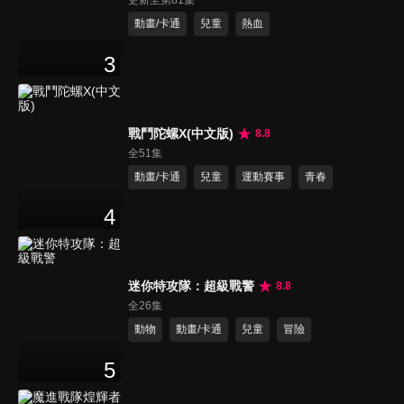
更新至第81集
動畫/卡通
兒童
熱血
3
戰鬥陀螺X(中文版)
8.8
全51集
動畫/卡通
兒童
運動賽事
青春
4
迷你特攻隊：超級戰警
8.8
全26集
動物
動畫/卡通
兒童
冒險
5