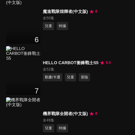
魔進戰隊煌輝者(中文版)
8
全50集
兒童
特攝
6
HELLO CARBOT衝鋒戰士S5
9.5
全52集
動畫/卡通
兒童
冒險
7
機界戰隊全開者(中文版)
8
全49集
兒童
特攝