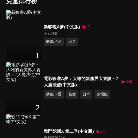
兒童排行榜
新哆啦A夢(中文版)
9
全300集
動畫/卡通
兒童
1
電影哆啦A夢：大雄的新魔界大冒險～7
9.8
人魔法使(中文版)
動畫/卡通
兒童
日本
劇場版
2
戰鬥陀螺X 第二季(中文版)
8.8