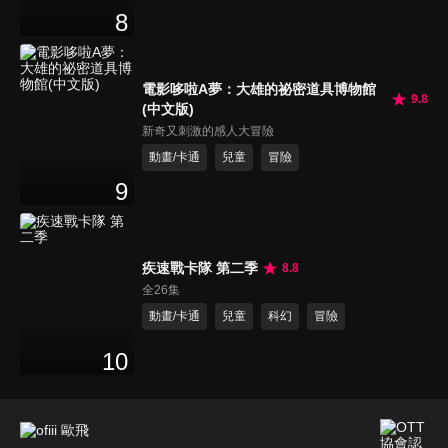
8
電影哆啦A夢：大雄的祕密道具博物館
9.8
(中文版)
新奇又刺激的感人大冒險
動畫/卡通
兒童
冒險
9
疾速戰卡隊 第二季
8.8
全26集
動畫/卡通
兒童
科幻
冒險
10