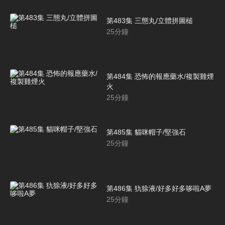
第483集 三態丸/立體拼圖槌
25
分鐘
第484集 恐怖的報應藥水/複製雞煙
火
25
分鐘
第485集 貓咪帽子/堅強石
25
分鐘
第486集 犰狳液/好多好多哆啦A夢
25
分鐘