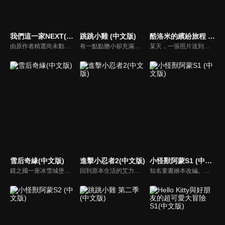
我們這一家NEXT(中文版)
跳跳小雞 (中文版)
酷洛米的繽紛旅程 (中文版)
由原作者精選尚未動畫化的單行本作品中的五個故事，製作全新動畫！橘家一家四口充滿歡樂與搞笑的日常生活，嚴選精彩內容呈現給大家！
有一點點膽小卻充滿好奇心的「帶骨雞」，和總是用小跳步靠過來的舞蹈老師「小跳步青蛙老師」，以及其他具有獨特個性的夥伴們跳舞大活耀！在家裡和各種地方以「身體動了，心也舞動了起來♪」為主題的角色人物。這是關於不可思議的夥伴們與愉快舞蹈的故事。
某天，一張照片送到了酷洛米的手機中。照片中的人是酷洛米失蹤的姊姊——洛米娜。「我想去找姊姊！」酷洛米究竟能不能順利見到洛米娜呢？
雪后奇緣(中文版)
進擊小忍者2(中文版)
小怪獸阿蒙S1 (中文版)
鏡之國一座冰雪城堡，冰雪女王警告女兒艾拉神祕封印下住著邪惡的冰雪妖魔。山精旅行家來到冰雪城堡探險，卻意外打開封印，釋放出邪惡冰雪妖魔不僅擾亂鏡之國和人類世界。艾拉和山精一起尋找冒險家凱和格爾達，只有他們能幫助對付冰雪妖魔。究竟他們能否擊敗這些冰雪妖魔，解除鏡之國和人類世界的危機？
回到原本生活的艾力克斯，正煩惱著和潔西卡之間的關係不順遂，此時忍者突然以刺蝟之姿出現在他面前，原來艾普明快要被釋放了！憑藉著艾力克斯聰明的腦袋，他們來到泰國，艾力克斯和忍者也在不斷磨合中，成為最佳拍檔，甚至團隊還多了尚恩加入！
知名童書繪本改編。故事講述的是小怪獸阿蒙醜醜的外表下，有著一顆敏感細膩的心。他希望有人能愛他，包容他，陪伴他，愛他本來的樣子。這個系列圍繞“愛”的主題，恰恰是父母對孩子所有愛的表現。