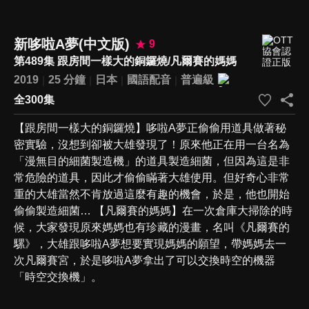
新哆啦A夢(中文版)
9
第489集 跟房間一樣大的銅鑼燒/凡爾賽的媽媽
2019
25 分鐘
日本
國語配音
普遍級
全300集
【跟房間一樣大的銅鑼燒】哆啦A夢正偷偷用道具做著秘
密實驗，沒想到卻被大雄發現了！原來他正在用一台名為
「漫無目的細菌製造機」的道具製造細菌，但因為這是非
常危險的道具，因此才偷偷瞞著大雄使用。但好奇心非常
重的大雄當然不肯放過這麼有趣的機會，於是，他也開始
偷偷製造細菌… 【凡爾賽的媽媽】在一次倉庫大掃除的時
候，大家發現原來媽媽也有珍藏的漫畫，名叫《凡爾賽的
騾》，大雄跟哆啦A夢想要實現媽媽的願望，帶媽媽去一
次凡爾賽宮，於是哆啦A夢拿出了可以交換時空的機器
「時空交換機」。