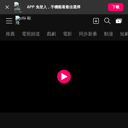
APP 免登入，手機觀看最佳選擇
下載
推薦
電視頻道
戲劇
電影
同步新番
動漫
短