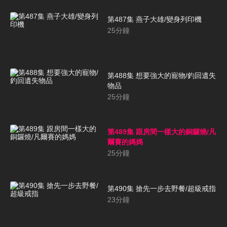
第487集 燕子大雄/變身列印機
25
分鐘
第488集 想要強大的寵物/釣回遺失
物品
25
分鐘
第489集 跟房間一樣大的銅鑼燒/凡
爾賽的媽媽
25
分鐘
第490集 搶先一步去野餐/超級戒指
23
分鐘