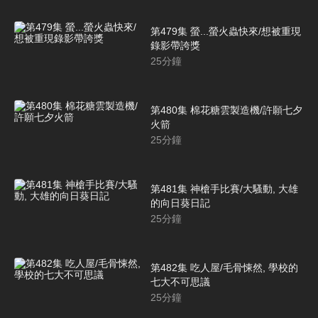
第479集 螢...螢火蟲快來/想被重現
錄影帶誇獎
25
分鐘
第480集 棉花糖雲製造機/許願七夕
火箭
25
分鐘
第481集 神槍手比賽/大騷動, 大雄
的向日葵日記
25
分鐘
第482集 吃人屋/毛骨悚然, 學校的
七大不可思議
25
分鐘