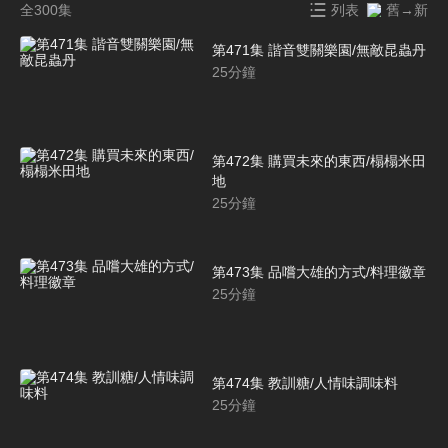
全300集
列表
舊→新
第471集 諧音雙關樂園/無敵昆蟲丹
25
分鐘
第472集 購買未來的東西/榻榻米田
地
25
分鐘
第473集 品嚐大雄的方式/料理徽章
25
分鐘
第474集 教訓糖/人情味調味料
25
分鐘