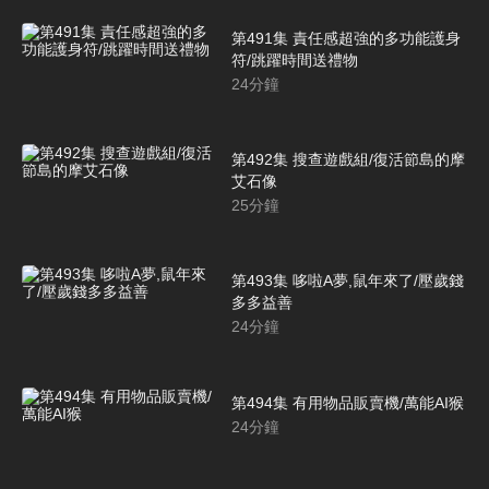
第491集 責任感超強的多功能護身
符/跳躍時間送禮物
24
分鐘
第492集 搜查遊戲組/復活節島的摩
艾石像
25
分鐘
第493集 哆啦A夢,鼠年來了/壓歲錢
多多益善
24
分鐘
第494集 有用物品販賣機/萬能AI猴
24
分鐘