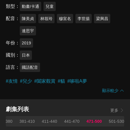
類型
動畫/卡通
兒童
配音
陳美貞
林筱玲
穆宣名
李世揚
梁興昌
連思宇
年份
2019
國別
日本
語言
國語配音
#
友情
#
兒少
#
闔家觀賞
#
貓
#
哆啦A夢
顯示較少
劇集列表
更多
51-380
381-410
411-440
441-470
471-500
501-530