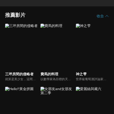
推薦影片
收合
三坪房間的侵略者
費馬的料理
神之雫
就算是美少女，這間三坪的房間也不能讓給妳們！從高中開始獨自一人生活的窮苦學生里見孝太郎找到了一間三坪大，房租五千元的便宜套房。而這個可樂娜莊106號房已經被人盯上了！因為各式各樣的理由想得到這可樂娜莊106號房，可愛的入侵者們接二連三地出現在才剛搬完家的孝太郎面前...
以數學家為目標的天才少年北田岳，在數學奧林匹克的選拔賽上被現實的殘酷所擊潰。就在此時，他碰上了野心的神祕廚師朝倉海，並以此為契機被帶進料理的世界中。沒想到藉由岳的思考能力，竟能打造出一道道讓人驚嘆的料理，他作為料理人的才能也就此綻放。
世界級葡萄酒評論家・神咲豐多香辭世後，留下市值超過120億日圓的葡萄酒收藏。而他的遺囑上寫著：只要有人能說出他所選出的偉大十二瓶葡萄酒「十二使徒」，以及位居其頂點的夢幻之酒「神之雫」的酒款名稱與生產年份，就將把全部遺產交付給那個人。挑戰這場壯闊對決的，是兩個人——一位是豐多香的親生兒子，明明接受過葡萄酒的菁英教育卻背離父親、甚至從未喝過葡萄酒的神咲雫；另一位則是與豐多香締結養子關係的年輕天才葡萄酒評論家・遠峰一青。葡萄酒是什麼？親子是什麼？人生又是什麼？圍繞著夢幻之酒「神之雫」的、錯綜而醇厚的戰鬥，如今揭開序幕―