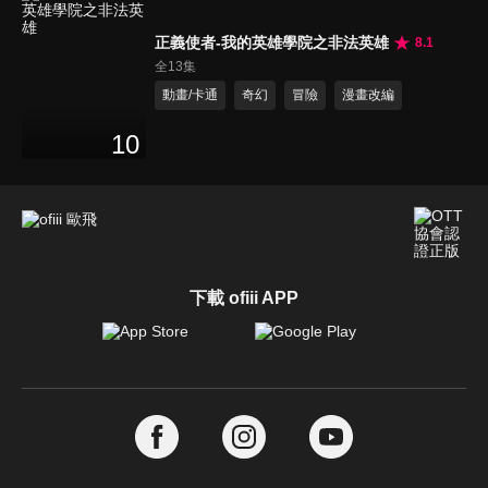
正義使者-我的英雄學院之非法英雄
8.1
全13集
動畫/卡通
奇幻
冒險
漫畫改編
10
下載 ofiii APP