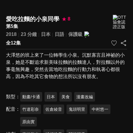
愛吃拉麵的小泉同學
8
第5集
2018
23 分鐘
日本
日語
保護級
全12集
大澤悠的班上來了一位轉學生小泉。沉默寡言且神祕的小
泉，她是不斷追求新美味拉麵的拉麵達人，對拉麵以外的
事毫無興趣，突然去當地吃拉麵的行動力和執著心都很
高，因為不吃其它食物的想法所以沒有朋友。
類型
動畫/卡通
日本
美食
漫畫改編
配音
竹達彩奈
佐倉綾音
鬼頭明里
中村悠一
原由實