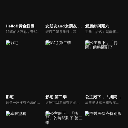
Hello!!黃金拼圖
女朋友and女朋友 第二季
愛麗絲與藏六
15歲的大宮忍，雖然外表看起來是個純和風的少女，但其實她是從英國回來的歸國子女。回國之後還想念著國外生活的她，某天收到一封寄件人屬名是她在英國寄宿家庭中所認識的少女艾莉絲所寄來的航空郵件。「小忍，這次換我去日本找妳了！」，日英二位少女的青春物語即將展開！
經過了溫泉旅行，咲和渚兩人以對等的關係，繼續和直也過著腳踏兩條船的生活。加上奪走直也初吻的蜜莉卡，暗戀著直也的紫乃，迎來暑假的五人，戀情的舞台將轉往煙火大會、露營，以及沖繩——蜜莉卡的妹妹．理沙也將登場。
主角「紗名」是能將想像事物實現的超能力少女，故事描述這樣的她和經營花店、超討厭違背常理事物的頑固老爹「藏六」周遭所發生的事情。漫畫原作曾獲2013年第17屆文化廳媒體藝術祭的漫畫類新人獎。
影宅
影宅 第二季
公主殿下，「拷問」的時間到了
這是一座擁有祕密的宅邸——聳立在懸崖上的巨大宅邸——「影宅」裡頭住著模仿貴族舉止，沒有臉的一族人「影家人」。以及他們的「臉」，負責服侍影家人的「活人偶」。某天，一名「活人偶」來到「影家」一族的少女凱特身邊，就此展開「影子」與「人偶」之間不可思議的日常生活。世界奇妙的哥德式懸疑故事，終於迎來動畫版！
這座宅邸還藏有更多的秘密———結束「公開亮相」後，凱特、艾蜜莉可以及同期的三組成為成人開始了新生活。「影宅」的謎題尚未解明，兒童棟卻發生了新事件。遭到戴星者懷疑為叛徒的凱特與艾蜜莉可一同開始追查嫌犯——長袍神祕人的真實身分。究竟神秘人的真正目的是什麼……？
故事描述國王軍與魔王軍展開衝突已有數載。既是王女也是國王軍第三騎士團「騎士團長」的公主，如今成為了魔王軍的階下囚！而等待公主的則是超乎想像的各種拷問──!?最殘酷的拷問時間即將開始!!