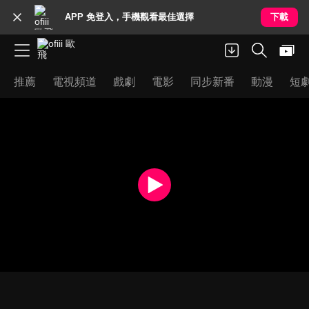
APP 免登入，手機觀看最佳選擇
下載
推薦
電視頻道
戲劇
電影
同步新番
動漫
短