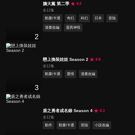
膽大黨 第二季
9.5
全12集
動畫/卡通
奇幻
科幻
日本
冒險
漫畫改編
靈異神怪
2
戀上換裝娃娃 Season 2
8.8
全12集
動畫/卡通
愛情
漫畫改編
3
盾之勇者成名錄 Season 4
8.3
全12集
動作
動畫/卡通
冒險
小說改編