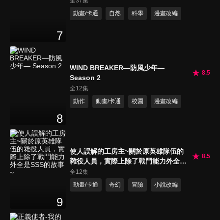
全37集
動畫/卡通
自然
科學
漫畫改編
7
WIND BREAKER—防風少年—
8.5
Season 2
全12集
動作
動畫/卡通
校園
漫畫改編
8
使人誤解的工房主~關於原英雄隊伍的
8.5
雜役人員，實際上除了戰鬥能力外全是
SSS的故事~
全12集
動畫/卡通
奇幻
冒險
小說改編
9