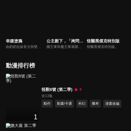
幸腹塗鴉
公主殿下，「拷問」的時間到了 第二季
怪醫黑傑克特別版
由奶奶拉拔長大與雙親分開的獨居少女町子涼，在阿姨拜託下，讓同讀於一間美術學校的遠親森野麒麟在每周六半寄住家中，並加上之後他們遇上的性情投契的同學椎名與鄰居内木由紀，包含在眾人大小生活一起享受各種美食的日常。
國王軍與魔王軍展開衝突已有數載。既是王女也是國王軍第三騎士團「騎士團長」的公主，如今成為了魔王軍的階下囚。「公主殿下，『拷問』的時間到了。」在牢中遭到監禁的公主面前，等待她的，是一連串讓人全身扭曲的「拷問」……軟綿綿、熱呼呼的現烤吐司！熱氣蒸騰的深夜拉麵！與可愛到讓人受不了的小動物們玩耍的時光！在一個接一個美味的餐點＆開心的遊玩面前步步受逼的公主，究竟能否戰勝這些「拷問」，守住王國的祕密！？讓所有人都露出笑容、全世界最溫柔的「拷問」奇幻動畫，正式開演！
怪醫黑傑克特別版。
動漫排行榜
怪獸8號 (第二季)
9
全13集
動作
動畫/卡通
科幻
獵奇
漫畫改編
1