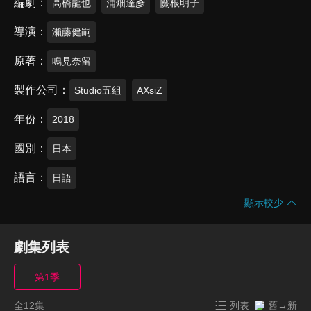
編劇
高橋龍也
浦畑達彥
關根明子
導演
瀨藤健嗣
原著
鳴見奈留
製作公司
Studio五組
AXsiZ
年份
2018
國別
日本
語言
日語
顯示較少
劇集列表
第1季
全12集
列表
舊→新