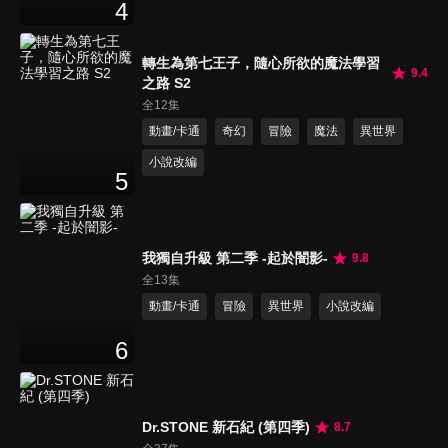
4
轉生為第七王子，隨心所欲的魔法學習
9.4
之路 S2
全12集
動畫/卡通
奇幻
冒險
魔法
異世界
小說改編
5
我獨自升級 第二季 -起於闇影-
9.8
全13集
動畫/卡通
冒險
異世界
小說改編
6
Dr.STONE 新石紀 (第四季)
8.7