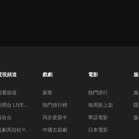
電視頻道
戲劇
電影
服
觀看頻道
家業
熱門排行
服
新聞台 LIVE 直播
熱門排行榜
每周新上架
隱
綜合台
同步更新中
華語電影
版
追劇馬拉松🏃
中國古裝劇
日本電影