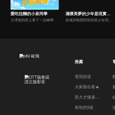
愛吃拉麵的小泉同學
滿懷美夢的少年是現實主義者
大澤悠的班上來了一位轉學生小泉。沉默寡言且神祕的小泉，她是不斷追求新美味拉麵的拉麵達人，對拉麵以外的事毫無興趣，突然去當地吃拉麵的行動力和執著心都很高，因為不吃其它食物的想法所以沒有朋友。
佐城涉暗戀同班的美少女同學夏川愛華，因此以實現兩情相悅為目標而努力。突然有一天，佐城發覺了自己根本配不上夏川這樣一個殘酷的事實，於是開始主動與夏川保持距離。佐城的改變又讓夏川變得茫然。雙向單戀的兩人之間彼此誤會、令人心癢難耐的青春戀愛喜劇，開幕！
推薦
電視頻道
大家都在看🔥
長大才懂廣志的偉大
爸啦把8拔