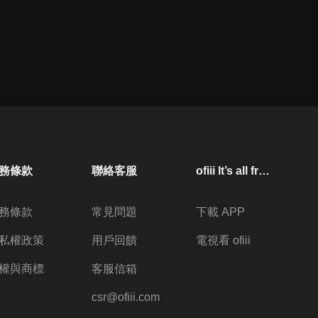
務條款
聯絡客服
ofiii lt’s all free
務條款
常見問題
下載 APP
私權政策
用戶回饋
電視看 ofiii
權與商標
客服信箱
csr@ofiii.com