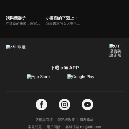
我與機器子
小書痴的下剋上：為了成為圖書管理員不擇手段！
在遙遠的未來，家家戶戶都有一台美少女女僕機器人「客製女僕」。小學5年級的少年平凡人因羨慕同班同學的客製女僕，拜託媽媽也買一具，送來的卻是奇怪的女僕機器人機器子。機器子身材壯碩，料理技術極爛，能夠從眼睛發射光線，還最喜歡看《週刊少年Jump》。這是怪異機器女僕與小主人之間的搞笑喜劇。
熱愛書本的女大學生本須麗乃被埋在書堆中死去，當她回過神來時，自己已經身處在另一個世界，並轉生為體弱多病的少女梅茵。梅茵想著只要有書的話，不管是多艱難的環境她都能撐下去，她和母親伊娃上街以後，還發現路上甚至連文字都看不太到。原來這裡是個識字率很低、書本也極為高價的世界。
下載 ofiii APP
版權與商標
隱私權政策
服務條款
常見問題
用戶回饋
客服信箱 csr@ofiii.com