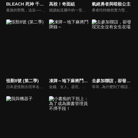
BLEACH 死神 千年血戰篇-禍進譚-
高校！奇面組
氣絕勇者與暗殺公主
最後的聖戰，迫近──。曾於《週刊少年Jump》連載、系列累計發行量突破 1 億 3000 萬冊，即使完結後仍在全球擁有屹立不搖人氣的《BLEACH 死神》。自 2004 年 10 月起開播的電視動畫，至今已製作超過 360 集，長篇劇場版動畫也多達 4 部。而如今，系列的最終章「千年血戰篇」動畫企劃，終於正式揭幕。 擔任監督與系列構成的，是曾在眾多作品中展現卓越視覺品味的田口智久。角色設計工藤昌史、音樂鷺巢詩郎，皆是自最初期便持續撐起動畫《BLEACH 死神》的元老成員。動畫製作一如過往各季，皆由 Studio Pierrot 負責；自第三季起改由田口智久擔任總監督，並延攬在第二季之前擔任 chief 演出的村田光接任監督，交由以追求高品質動畫為目標的 Studio Pierrot 新品牌「PIERROT FILMS」操刀製作。 正是以名副其實配得上「最終決戰」的實力派團隊陣容迎戰的最終系列。 究竟，黑崎一護最終抵達的是──。
就讀姑且國中的一堂零、冷越豪、出瀨潔、大間仁、物星大5人，在國中留級，每個人的個性都亂七八糟，很有特色，在周遭的人們眼中是風雲人物集團"奇面組"。轉學生河川唯跟同學宇留千繪一起目睹了"奇面組"的行跡，覺得很在意，於是開始與他們一起行動。此外，姑且國中裡還有由切出翔率領的，在女生中人氣很高的"帥哥組"、由似蛭田妖率領的不良少年團體"番組"、由雲童塊率領的，擅長運動的"腕組"，以及由天野邪子率領的不良少女集團"太妹組"等充滿特色的集團。時光飛逝，他們迎來了嶄新的春天──。
勇者托特雖然實力堅強，卻因為極度怕生，遲遲無法組成隊伍，只能窩在初始之鎮。就在這時，三位美女──謝爾、阿內莫涅、戈雅突然邀請他加入隊伍！托特總算如願踏上旅途而滿懷幹勁，然而她們卻全都對勇者充滿了「殺意」！？對女性毫無抵抗力，稍微心跳加速就會立刻昏倒的超級怕生勇者，與各懷鬼胎、覬覦勇者性命的3位女性，將展開一場後宮奪命戀愛喜劇！！
怪獸8號 (第二季)
凍牌～地下麻將鬥牌錄～
去參加聯誼，卻發現完全沒有女生在場
日本是怪獸出現率名列前茅的「怪獸強國」。日比野卡夫卡，32歲，任職怪獸清潔公司，做著怪物屍體清潔工的工作。他在小時候與兒時好友亞白米娜約定「一起消滅所有怪獸」，但米娜已經成為日本防衞隊第3部隊的隊長，反觀自己已經放棄加入防衞隊的夢想，過著平庸的生活。這時卡夫卡的公司來了個新人——市川雷諾，他們遇到怪獸襲擊，當卡夫卡在醫院養傷時被一隻神秘的生物侵蝕，將他的身體變成了一隻怪獸，其後被命名為「怪獸8號」。
金錢、女人、器官。在欲望蠢動的地下雀莊闖蕩的高中生少年–圭。由於他思考冷靜，牌技冷豔，在道上被稱為「冰之K」，傳聞家中飼養著一名少女。
等等...為什麼到了聯誼現場只看到帥哥啊！？？大學生常盤受修同一門課的蘇芳同學邀約，邀請他找兩個好友一起進行三對三聯誼。三個男生滿懷期待地到了居酒屋，結果看到座位上只有三個帥哥在等著...男性6人、女性0人的聯誼正式展開！！？