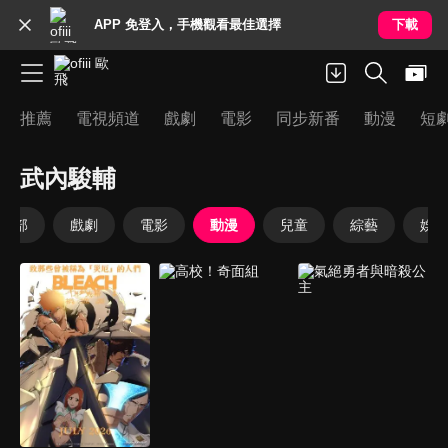
APP 免登入，手機觀看最佳選擇
下載
推薦
電視頻道
戲劇
電影
同步新番
動漫
短
武內駿輔
全部
戲劇
電影
動漫
兒童
綜藝
娛樂