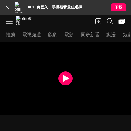
APP 免登入，手機觀看最佳選擇
下載
推薦
電視頻道
戲劇
電影
同步新番
動漫
短