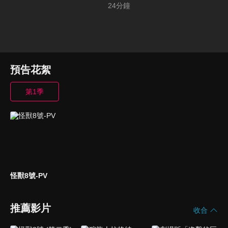
24
分鐘
預告花絮
第1季
怪獸8號-PV
推薦影片
收合