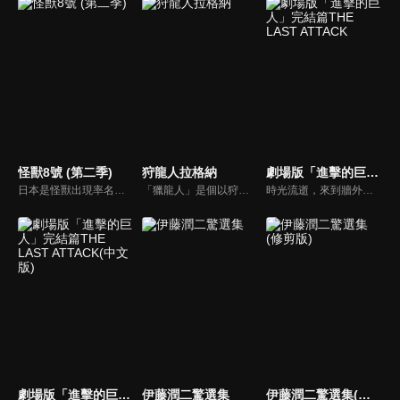
怪獸8號 (第二季)
狩龍人拉格納
劇場版「進擊的巨人」完結篇THE LAST ATTACK
日本是怪獸出現率名列前茅的「怪獸強國」。日比野卡夫卡，32歲，任職怪獸清潔公司，做著怪物屍體清潔工的工作。他在小時候與兒時好友亞白米娜約定「一起消滅所有怪獸」，但米娜已經成為日本防衞隊第3部隊的隊長，反觀自己已經放棄加入防衞隊的夢想，過著平庸的生活。這時卡夫卡的公司來了個新人——市川雷諾，他們遇到怪獸襲擊，當卡夫卡在醫院養傷時被一隻神秘的生物侵蝕，將他的身體變成了一隻怪獸，其後被命名為「怪獸8號」。
「獵龍人」是個以狩獵龍族換取報酬的職業。技術拙劣的獵龍人少年・拉格納與討伐龍族數無人能及的天才少女・蕾歐妮卡搭檔，每天致力於狩獵。拉格納只有一個心願──「就算無法變強也無所謂，希望能永遠待在蕾歐身邊。」然而他的想法，卻因為擁有前所未見之強大力量的「上位龍」的襲擊而化為泡影。
時光流逝，來到牆外世界的艾連選擇與調查軍團的伙伴們分道揚鑣，執行一個驚世駭俗的恐怖計畫。率領無數巨人將這個世界上所有能稱之為生命的生命盡數蹂躪的「地鳴」。以米卡莎和阿爾敏為首的倖存者們，為了阻止意圖毀滅世界的艾倫，挺身挑戰最後的戰役。
劇場版「進擊的巨人」完結篇THE LAST ATTACK(中文版)
伊藤潤二驚選集
伊藤潤二驚選集(修剪版)