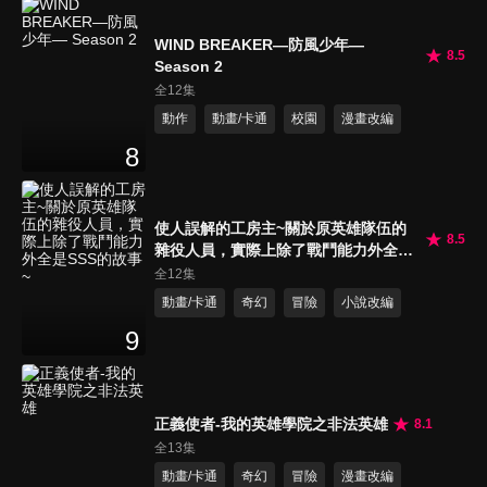
WIND BREAKER—防風少年—
8.5
Season 2
全12集
動作
動畫/卡通
校園
漫畫改編
8
使人誤解的工房主~關於原英雄隊伍的
8.5
雜役人員，實際上除了戰鬥能力外全是
SSS的故事~
全12集
動畫/卡通
奇幻
冒險
小說改編
9
正義使者-我的英雄學院之非法英雄
8.1
全13集
動畫/卡通
奇幻
冒險
漫畫改編