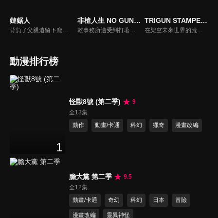
鏈鋸人
非槍人生 NO GUNS LIFE 第二季
TRIGUN STAMPEDE
背負了父親遺留下龐大債務、因此過著極端負窮生活的少年淀治，他因為救了惡魔波奇塔，並與牠一起以惡魔獵人的身分斬殺低階惡魔來換取酬勞。有一天，流氓騙了淀治，讓他成為一堆惡魔的祭品，淀治在臨死之際，波奇塔犧牲自己，把心臟給了他，讓他復活並擁有了惡魔的力量，只要一拉位在心臟那邊的鏈子就能發動。之後淀治被公安人員看上，因此成為公安的惡魔獵人，就此展開奇妙的殺戮人生。
乾事務所遭受到打著反擴張主義旗號的恐怖組織襲擊。在那些襲擊者之中，有梅雅莉一直在尋找的哥哥維克托的身影。隨著歲月的流逝，十三、梅雅莉及維克托三人間的因緣將會彼此交錯。而這一切很快地，也將為十三的秘密、貝魯聯的企圖與鐵朗的命運帶來巨大的影響…。
在架空未來世界的荒涼星球上，有一名賞金六百萬的麻煩製造者及通緝犯恐慌，號稱「人間颱風」的「威席．史坦畢特」相遇了其他人並展開了一連串的冒險。當一切謎團揭開之時，賭上世界的戰鬥即將開始！
動漫排行榜
怪獸8號 (第二季)
9
全13集
動作
動畫/卡通
科幻
獵奇
漫畫改編
1
膽大黨 第二季
9.5
全12集
動畫/卡通
奇幻
科幻
日本
冒險
漫畫改編
靈異神怪