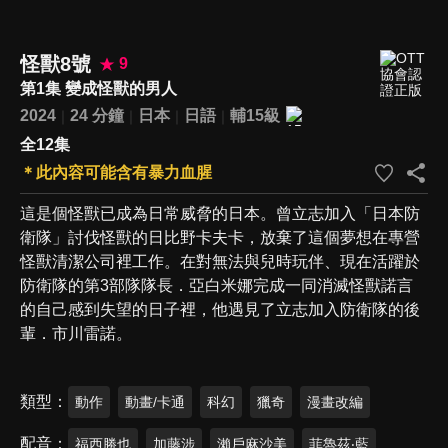
怪獸8號
9
第1集 變成怪獸的男人
2024
24 分鐘
日本
日語
輔15級
全12集
＊此內容可能含有暴力血腥
這是個怪獸已成為日常威脅的日本。曾立志加入「日本防
衛隊」討伐怪獸的日比野卡夫卡，放棄了這個夢想在專營
怪獸清潔公司裡工作。在對無法與兒時玩伴、現在活躍於
防衛隊的第3部隊隊長．亞白米娜完成一同消滅怪獸諾言
的自己感到失望的日子裡，他遇見了立志加入防衛隊的後
輩．市川雷諾。
類型
動作
動畫/卡通
科幻
獵奇
漫畫改編
配音
福西勝也
加藤涉
瀨戶麻沙美
菲魯茲‧藍