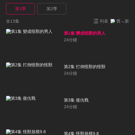
第1季
第2季
全13集
列表
舊→新
第1集 變成怪獸的男人
24
分鐘
第2集 打倒怪獸的怪獸
24
分鐘
第3集 復仇戰
24
分鐘
第4集 怪獸規模9.8