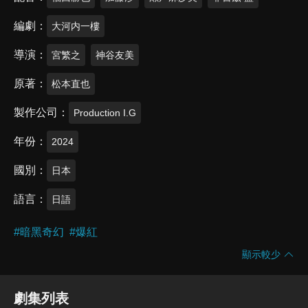
編劇
大河内一樓
導演
宮繁之
神谷友美
原著
松本直也
製作公司
Production I.G
年份
2024
國別
日本
語言
日語
#
暗黑奇幻
#
爆紅
顯示較少
劇集列表