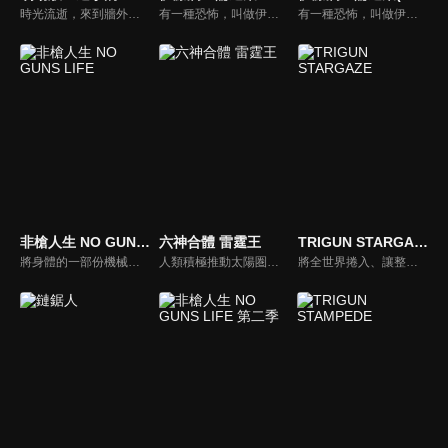
時光流逝，來到牆外世界的艾連選擇與調查軍團的伙伴們分道揚鑣，執行一個驚世駭俗的恐怖計畫。率領無數巨人將這個世界上所有能稱之為生命的生命盡數蹂躪的「地鳴」。以米卡莎和阿爾敏為首的倖存者們，為了阻止意圖毀滅世界的艾倫，挺身挑戰最後的戰役。
有一種恐怖，叫做伊藤潤二。改編於《伊藤潤二傑作集》及《魔之碎片》，從這次所公開的主視覺圖中可以看到有「時裝模特兒」的淵、「押切怪談」的押切徹、「富江」系列的富江、「雙一」系列的雙一、「至死不渝的愛」的十字路口的美少年、「蛞蝓少女」的夕子等，全都是足以代表伊藤作品的角色們。
有一種恐怖，叫做伊藤潤二。改編於《伊藤潤二傑作集》及《魔之碎片》，從這次所公開的主視覺圖中可以看到有「時裝模特兒」的淵、「押切怪談」的押切徹、「富江」系列的富江、「雙一」系列的雙一、「至死不渝的愛」的十字路口的美少年、「蛞蝓少女」的夕子等，全都是足以代表伊藤作品的角色們。
非槍人生 NO GUNS LIFE
六神合體 雷霆王
TRIGUN STARGAZE
將身體的一部份機械化並擴張機能的人類「擴張者」，他們與一般的人類共存於社會，處理「擴張者」引起問題的則是「處理屋」，乾十三便以此為生。某日，被視為綁架犯而受到警備局追捕的男子，委託十三保護他所綁架的一名少年，為了完成委託，十三將與貝琉連公司成為敵對關係。
人類積極推動太陽圏開發計畫，卻遭到企圖征服地球的吉森星皇帝祖魯的阻撓。肩負守護地球重任的地球防衛軍成員明神武，因吉森星的入侵而得知自己的身世——他竟是17年前被送來地球的吉森星人。明神武將蓋亞等六台機器人合體，化身無敵的「雷霆王」，迎戰來自吉森星的侵略者。
將全世界捲入、讓整座城市徹底化為廢墟的「Lost July」慘劇之後，已過去兩年半。不殺的威席·史坦畢特，與誓言殺光人類的密利歐・奈布茲最終一戰即將展開。