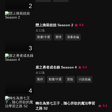
2
戀上換裝娃娃 Season 2
8.8
全12集
動畫/卡通
愛情
漫畫改編
3
盾之勇者成名錄 Season 4
8.3
全12集
動作
動畫/卡通
冒險
小說改編
4
轉生為第七王子，隨心所欲的魔法學習
9.4
之路 S2