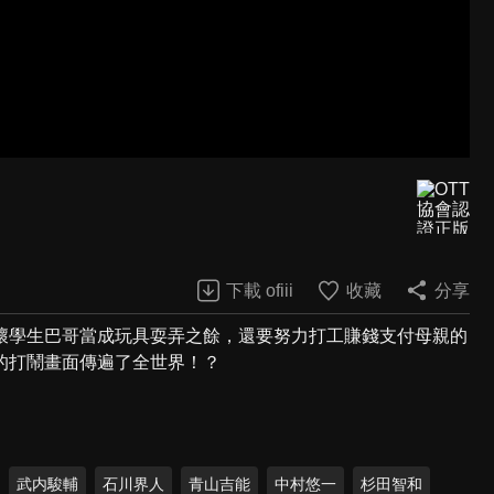
下載 ofiii
收藏
分享
壞學生巴哥當成玩具耍弄之餘，還要努力打工賺錢支付母親的
的打鬧畫面傳遍了全世界！？
武内駿輔
石川界人
青山吉能
中村悠一
杉田智和