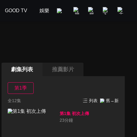
GOOD TV
娛樂
美食旅遊
新聞政論
汽車
劇集列表
推薦影片
第1季
全12集
列表
舊→新
第1集 初次上傳
23
分鐘