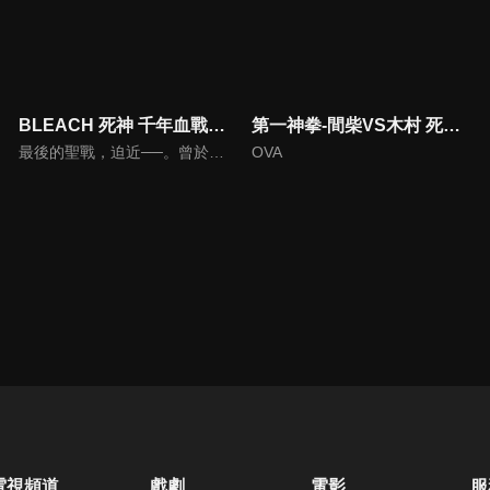
BLEACH 死神 千年血戰篇-禍進譚-
第一神拳-間柴VS木村 死刑執行
最後的聖戰，迫近──。曾於《週刊少年Jump》連載、系列累計發行量突破 1 億 3000 萬冊，即使完結後仍在全球擁有屹立不搖人氣的《BLEACH 死神》。自 2004 年 10 月起開播的電視動畫，至今已製作超過 360 集，長篇劇場版動畫也多達 4 部。而如今，系列的最終章「千年血戰篇」動畫企劃，終於正式揭幕。 擔任監督與系列構成的，是曾在眾多作品中展現卓越視覺品味的田口智久。角色設計工藤昌史、音樂鷺巢詩郎，皆是自最初期便持續撐起動畫《BLEACH 死神》的元老成員。動畫製作一如過往各季，皆由 Studio Pierrot 負責；自第三季起改由田口智久擔任總監督，並延攬在第二季之前擔任 chief 演出的村田光接任監督，交由以追求高品質動畫為目標的 Studio Pierrot 新品牌「PIERROT FILMS」操刀製作。 正是以名副其實配得上「最終決戰」的實力派團隊陣容迎戰的最終系列。 究竟，黑崎一護最終抵達的是──。
OVA
電視頻道
戲劇
電影
服