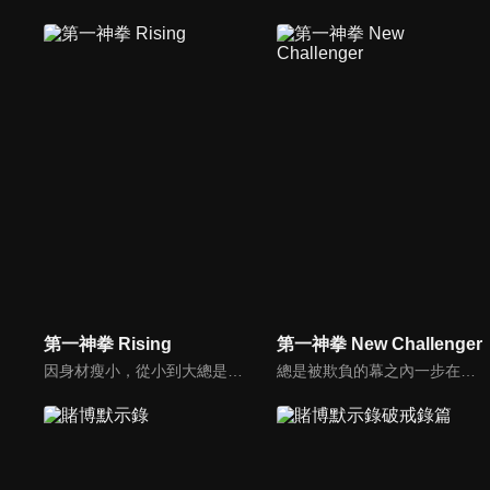
第一神拳 Rising
第一神拳 New Challenger
因身材瘦小，從小到大總是受到欺負的主人公一步，在機緣之下遇見拳擊教練‧鷹村守，而進入鴨川拳擊道館內學習。在認識了許多夥伴、經歷多重比賽之後終於獲得日本輕量級冠軍寶座。但一步不因獲得日本冠軍而停下腳步，反而向更遠大的目標邁！
總是被欺負的幕之內一步在機緣巧合下遇到職業拳擊手鷹村，並從此開始了拳擊生涯。初入鴨川會的一步在鴨川會長嚴厲的訓練下，終於登上了日本冠軍。在衛冕第一戰中擊敗天才拳擊手真田之後，下一個對手是曾經在鴨川會一同揮灑汗水的師弟・山田直道。面對不顧情面，大言不慚的宣稱要奪取冠軍寶座的直道，一步的內心動搖了。