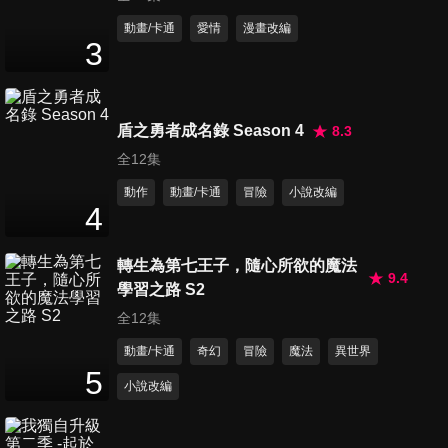
第11集 胸口鬱悶
動畫/卡通
愛情
漫畫改編
3
23
分鐘
第12集 幸福
盾之勇者成名錄 Season 4
8.3
23
分鐘
全12集
動作
動畫/卡通
冒險
小說改編
4
轉生為第七王子，隨心所欲的魔法
9.4
學習之路 S2
全12集
動畫/卡通
奇幻
冒險
魔法
異世界
5
小說改編