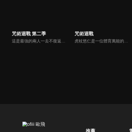
咒術迴戰 第二季
咒術迴戰
這是最強的兩人一去不復返的青春。 2018年6月，虎杖悠仁讓兩面宿儺寄宿於自身體內。 2017年12月，乙骨憂太解開祈本里香的詛咒。 然後時光一路回溯至2006年春天。高專時代的五條悟與夏油傑。 身為表現活躍的咒術師並所向無敵的兩人，接到來自擁有不死術式的咒術界關鍵──天元的委託。
虎杖悠仁是一位體育萬能的高中生，某天他為了從「咒物」危機中解救學長姊，而吞下了詛咒的手指，讓「宿儺」這種詛咒跟自己合而為一。為了實現爺爺要他「助人」的遺言，虎杖將會繼續與「詛咒」奮鬥下去。
推薦