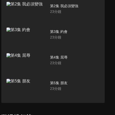
第2集 我必須變強
23
分鐘
第3集 約會
23
分鐘
第4集 屈辱
23
分鐘
第5集 朋友
23
分鐘
第6集 惡魔
23
分鐘