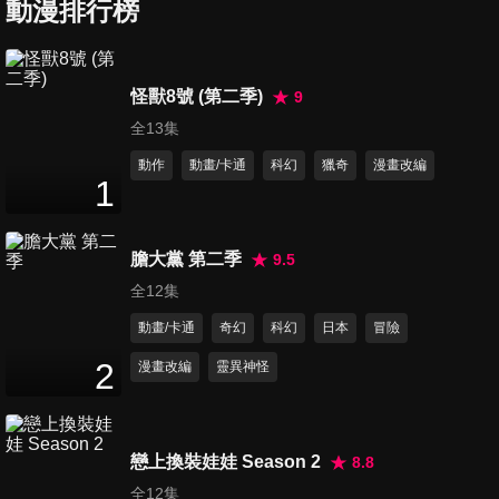
動漫排行榜
第7集 特訓
怪獸8號 (第二季)
9
23
分鐘
全13集
動作
動畫/卡通
科幻
獵奇
漫畫改編
1
第8集 實戰
23
分鐘
膽大黨 第二季
9.5
全12集
第9集 夥伴們
動畫/卡通
奇幻
科幻
日本
冒險
23
分鐘
2
漫畫改編
靈異神怪
第10集 新的敵人
23
分鐘
戀上換裝娃娃 Season 2
8.8
全12集