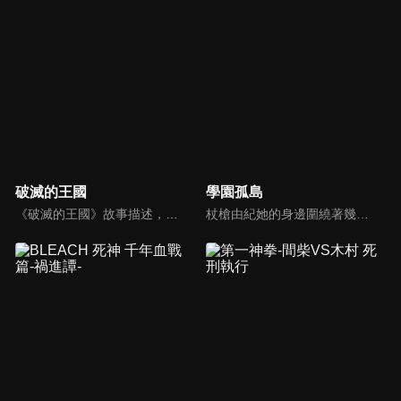
破滅的王國
學園孤島
《破滅的王國》故事描述，原本仰賴魔女力量而發展文明的人類，在超產業革命期間，開始否定魔女的存在，大國利迪亞更是開始獵殺魔女。少年阿德尼斯的養育之親兼最愛的魔女‧克蘿耶被皇帝殺死，自己也被囚禁，於是發誓要報復人類…在一次魔女大鬧監獄時，阿德尼斯被放出來了……。
杖槍由紀她的身邊圍繞著幾個有點奇怪的人，分別是：最喜歡（？）鏟子的胡桃、大家的大姊姊悠里、可靠的學妹美紀，以及有點天然的社團老師小慈。究竟由紀眼中所看到的“日常”是怎麼回事呢…！？