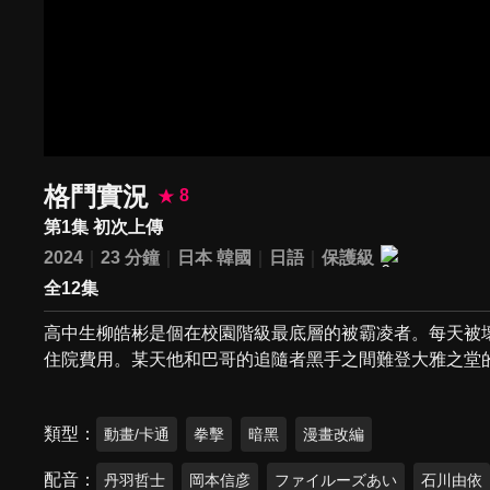
格鬥實況
8
第1集 初次上傳
2024
23 分鐘
日本
韓國
日語
保護級
全12集
高中生柳皓彬是個在校園階級最底層的被霸凌者。每天被
住院費用。某天他和巴哥的追隨者黑手之間難登大雅之堂
類型
動畫/卡通
拳擊
暗黑
漫畫改編
配音
丹羽哲士
岡本信彦
ファイルーズあい
石川由依