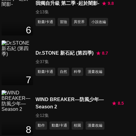
我獨自升級 第二季 -起於闇影-
9.8
全13集
動畫/卡通
冒險
異世界
小說改編
6
Dr.STONE 新石紀 (第四季)
8.7
全37集
動畫/卡通
自然
科學
漫畫改編
7
WIND BREAKER—防風少年—
8.5
Season 2
全12集
動作
動畫/卡通
校園
漫畫改編
8