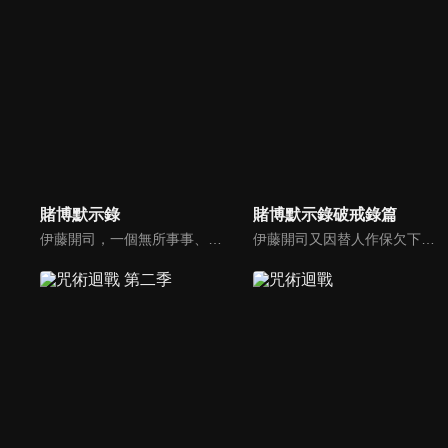
賭博默示錄
賭博默示錄破戒錄篇
伊藤開司，一個無所事事、負債累累的青年，因替朋友作保而欠下巨款，被迫參加帝愛集團舉辦的「希望之船」死亡賭局，以剪刀石頭布遊戲奪取星星籌碼，險中求生，並在利根川、兵藤等人的殘酷賭局中掙扎求勝，展現人性與欲望的拉扯，最終從絕望中尋求逆轉，是一部描寫底層小人物在生死賭局中奮力求生的心理博弈作品。
伊藤開司又因替人作保欠下巨債，被帝愛集團送入地下王國，在「地下骰子」中被班長大槻設計陷害，輸到只剩微薄薪水成為「45組」；開司發現大槻作弊後集結眾人反擊，企圖贏回巨額利卡！並在得知地下有更可怕的「欲望之沼」後，為了拯救45組而決定挑戰一條店長，開司最終在「雙重傾斜」一決勝負！究竟開司能不能救出同伴並反擊帝愛集團呢！？