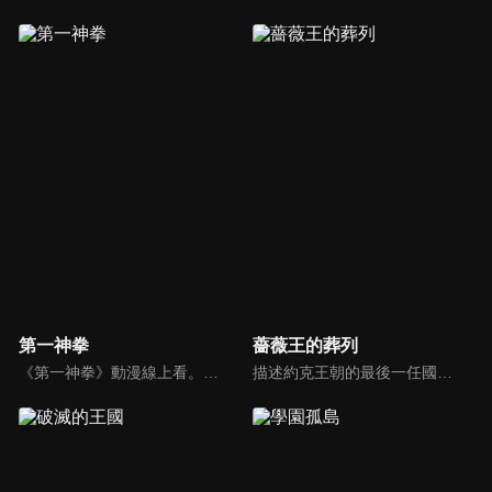
第一神拳
薔薇王的葬列
《第一神拳》動漫線上看。家中經營釣魚船、總是被欺負的少年幕之內一歩，和後來成為世界冠軍的鷹村守相遇，開啟了拳擊人生。
描述約克王朝的最後一任國王「理查三世」，因為具有兩性身體，一出生就被母親視為惡魔之子。無法受到母親關愛的理查，便將協助自己的父親登上王位視為活下去的最大動力。在一次偶然的機會下，理查遇到了一位自稱牧羊人的神秘男子，他的人生也開始有了轉變。