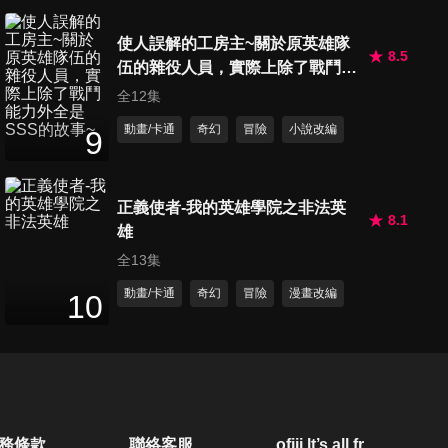
使人誤解的工房主~關於原英雄隊
8.5
伍的雜役人員，實際上除了戰鬥能
力外全是SSS的故事~
全12集
動畫/卡通
奇幻
冒險
小說改編
9
正義使者-我的英雄學院之非法英
8.1
雄
全13集
動畫/卡通
奇幻
冒險
漫畫改編
10
務條款
聯絡客服
ofiii lt’s all free