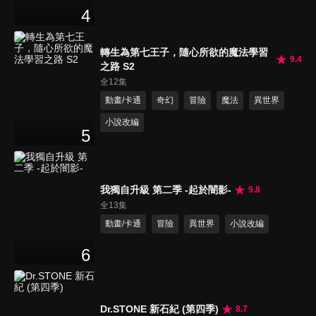
4
轉生為第七王子，隨心所欲的魔法學習
9.4
之路 S2
全12集
動畫/卡通
奇幻
冒險
魔法
異世界
小說改編
5
我獨自升級 第二季 -起於闇影-
9.8
全13集
動畫/卡通
冒險
異世界
小說改編
6
Dr.STONE 新石紀 (第四季)
8.7