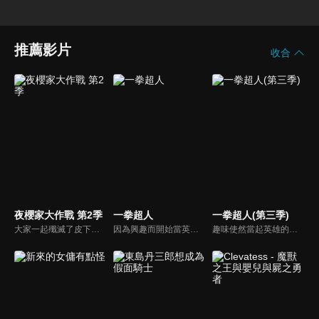
推薦影片
收合
夜櫻家大作戰 第2季
一拳超人
一拳超人(第三季)
大家一起殲滅了皮下真率領的犯罪組織「蒲公英」，「夜櫻前線」順利成功，接著還一併舉辦了太陽與六美的婚宴，夜櫻家迎來了安穩的日常生活……然而卻冒出了新任務？某天，太陽在夢中與夜櫻家初代當家夜櫻蕾進行對話。她表示為了達成「殺了我」的這個願望，有兩個不可或缺的事物。聽從蕾說的話，為了接觸掌握關鍵的皮下，太陽要挑戰銀級特務考試，但是有傳言指「今年不會有任何人合格」，最兇狠的考官們正在等著他！然後露出無畏笑容，六美她們的父親夜櫻百終於動了起來，身上帶有重重謎團的他，究竟有何目的？各式各樣的事件降臨在夜櫻家！家人之間的關係遭受考驗！電視動畫『夜櫻家大作戰』的新章，作戰開始！
因為興趣而開始當英雄的男人——埼玉。在經過三年特訓之後，他得到了無敵的力量。然而，他實在是強過了頭，所以無論多厲害的對手，都被他一拳解決。「絕對強勢的力量，實在是很無聊。」在這種普通熱血的最強英雄面前，今天也出現新的敵蹤。今天可以讓他拿出認真的態度嗎！？
趣味使然當起英雄的男人埼玉，與弟子的傑諾斯一起，加入職業英雄所屬的組織‧英雄協會。某天，英雄協會被自稱怪人協會的怪人們挾持了幹部的孩子做人質。S級英雄們集結，為奪回人質，對怪人協會據點的突入作戰策畫。另一方面，在與英雄們的戰鬥途中被怪人協會帶走的「人類怪人」餓狼，在那據點中醒來。