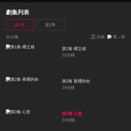
劇集列表
第1季
第2季
全12集
列表
舊→新
第1集 櫻之戒
25
分鐘
第2集 夜櫻的命
24
分鐘
第3集 心意
24
分鐘