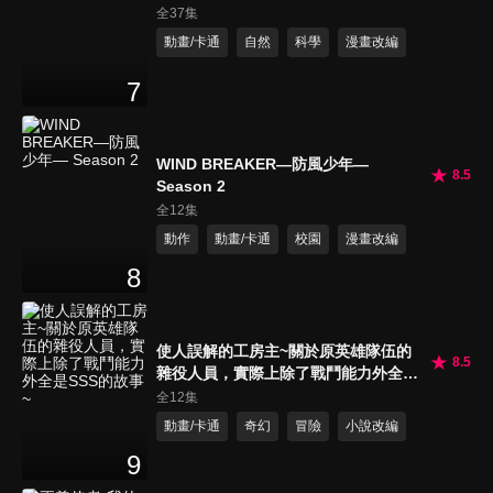
全37集
動畫/卡通
自然
科學
漫畫改編
7
WIND BREAKER—防風少年—
8.5
Season 2
全12集
動作
動畫/卡通
校園
漫畫改編
8
使人誤解的工房主~關於原英雄隊伍的
8.5
雜役人員，實際上除了戰鬥能力外全是
SSS的故事~
全12集
動畫/卡通
奇幻
冒險
小說改編
9