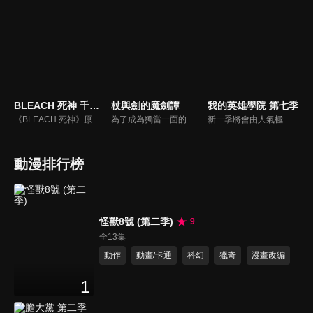
BLEACH 死神 千年血戰篇-訣別譚-
杖與劍的魔劍譚
我的英雄學院 第七季
《BLEACH 死神》原著劇情中的最後篇章「千年血戰篇」講述沉睡千年的優哈巴哈復活，為了滅卻師的複仇，建立無形帝國，之後佔領了虛圈，又向死神方宣戰，使整個靈界迎來了千年血戰。
為了成為獨當一面的魔導士，少年威爾進入魔法學院學習。然而個性努力認真的他，即使想成為魔導士卻有個致命性的弱點。那就是「他完全無法使用魔法」。同學跟老師都用冷漠的眼神看待他，儘管有的時候感到相當挫折，威爾還是堅強地向前邁進。即使無法使用魔杖，他還是持劍在這個魔法至上主義的世界中戰鬥到底。深信著只有自己具備的力量。也為了守護與最重要的人立下的約定──吊車尾少年用劍挑戰魔法。杖與劍交會的魔劍譚在此揭開序幕！
新一季將會由人氣極高的美國No.1英雄「星條旗Star and Stripe」揭開序章，其超強個性「新秩序」和死柄木弔之間的決鬥。
動漫排行榜
怪獸8號 (第二季)
9
全13集
動作
動畫/卡通
科幻
獵奇
漫畫改編
1