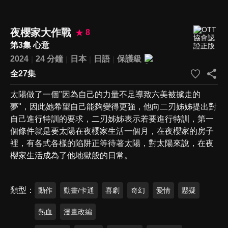
夜櫻家大作戰
8
第3集 心意
2024
24 分鐘
日本
日語
保護級
全27集
太陽做了一個"因為自己的力量不足導致六美被擄走的
夢"，因此她希望自己能夠變得更強，他向二刃姊姊提出對
自己進行特訓的要求，二刃姊姊表示若要進行特訓，第一
個條件就是要太陽在夜櫻家生活一個月，在夜櫻家的房子
裡，有各式各樣的陷阱正等待著太陽，對太陽來說，在夜
櫻家生活成為了他地獄般的日常。
類型
動作
動畫/卡通
喜劇
奇幻
愛情
懸疑
熱血
漫畫改編