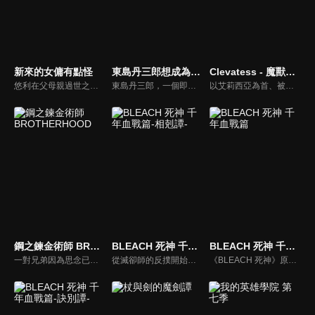
新來的女傭有點怪
東島丹三郎想成為假面騎士
Clevatess - 魔獸之王與嬰兒與屍之勇者
悠利在父母親過世之後辭去家裡的傭人，後來突然一位女孩自願不領薪水擔任女傭服侍他。儘管認為她的動機跟行為舉止都很可疑，但是她不但做事勤快而且井井有條，更重要的是她做的料理都非常美味，讓悠利感到困惑不已。於是他決定揭穿女僕的真面目，然而原本應該佔優勢的主人卻總是遭到對方的捉弄，立場被逆轉的他要如何扭轉劣勢呢？
東島丹三郎，一個即使到了四十歲，仍一心想成為「假面騎士」的男人。然而，就在他即將放棄夢想之際，卻被捲入了一樁震驚社會的「偽修卡」搶劫案……本作以靈魂描繪一群「愛假面騎士愛得過火」的大人們，一場「認真扮演假面騎士」的遊戲，就此拉開序幕！
以艾莉西亞為首、被王所選上的勇者一行人，因為討伐魔獸王克雷巴特斯失利，因此陷入了危機。就在世界滅亡之際，所有人的希望託付到了一名嬰兒手上。
鋼之鍊金術師 BROTHERHOOD
BLEACH 死神 千年血戰篇-相剋譚-
BLEACH 死神 千年血戰篇
一對兄弟因為思念已故母親，觸犯了鍊金術的最高禁忌「人體鍊成」而失去一切。裝上機械鎧、有「鋼之鍊金術師」之稱號的哥哥愛德華·愛力克，以及靈魂被固定於鎧甲的弟弟阿爾馮斯──他們為了取回失去的東西，踏上尋找賢者之石的旅程。隨著接近賢者之石的真相、在巨大的陰謀中勇往直前。暗地活躍的非人類、徐徐露出本質的軍事國家亞美斯多利斯、受虐民眾的無比憎恨與復仇怨念、鍊金術帶來的種種悲劇……散於各點的悲劇，終將連成線，人民、甚至國家都會被捲入其中。
從滅卻師的反撲開始，曾經被封印的滅卻師之王優哈巴哈帶領一眾滅卻師組成「看不見的帝國」，他們攻佔虛圈,並且向屍魂界宣戰。他們蓄積已久的實力將剛經過內亂的護廷十三隊打得傷亡慘重，死亡的陰影壟罩整個屍魂界，收到求救訊息的一護與夥伴們無懼地踏上征途,背負著所有人的期望，一護將與滅卻師們展開決戰…。
《BLEACH 死神》原著劇情中的最後篇章「千年血戰篇」講述沉睡千年的優哈巴哈復活，為了滅卻師的複仇，建立無形帝國，之後佔領了虛圈，又向死神方宣戰，使整個靈界迎來了千年血戰。