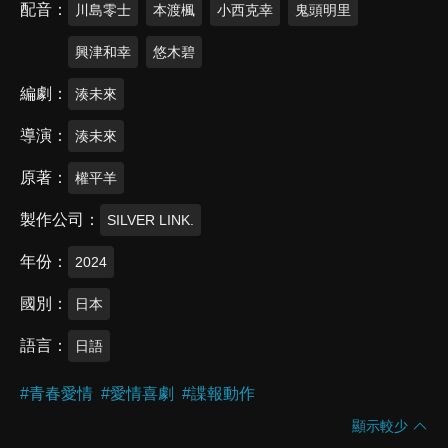
配音
川島零士
本渡楓
小西克幸
鬼頭明里
興津和幸
悠木碧
編劇
湊未來
導演
湊未來
原著
權平羊
製作公司
SILVER LINK.
年份
2024
國別
日本
語言
日語
#
青春愛情
#
愛情喜劇
#
諜報動作
顯示較少