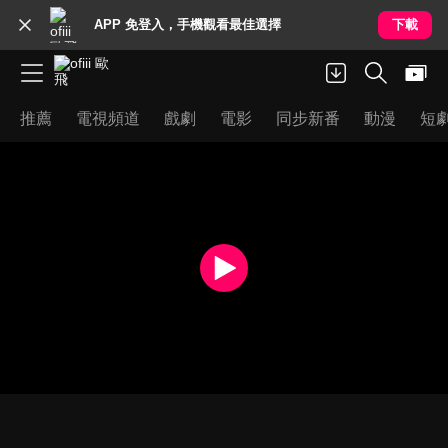
APP 免登入，手機觀看最佳選擇
下載
推薦
電視頻道
戲劇
電影
同步新番
動漫
短