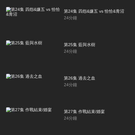
第24集 四怨&嫌五 vs 恰恰&青沼
24
分鐘
第25集 藍與水樹
24
分鐘
第26集 過去之血
24
分鐘
第27集 作戰結束/婚宴
24
分鐘