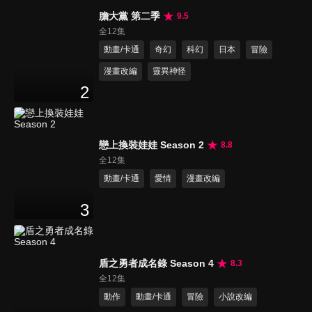
膽大黨 第二季
9.5
全12集
動畫/卡通
奇幻
科幻
日本
冒險
漫畫改編
靈異神怪
2
戀上換裝娃娃 Season 2
8.8
全12集
動畫/卡通
愛情
漫畫改編
3
盾之勇者成名錄 Season 4
8.3
全12集
動作
動畫/卡通
冒險
小說改編