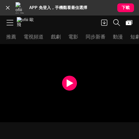
APP 免登入，手機觀看最佳選擇
下載
推薦
電視頻道
戲劇
電影
同步新番
動漫
短