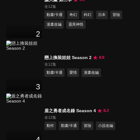
全12集
動畫/卡通
奇幻
科幻
日本
冒險
漫畫改編
靈異神怪
2
戀上換裝娃娃 Season 2
8.8
全12集
動畫/卡通
愛情
漫畫改編
3
盾之勇者成名錄 Season 4
8.3
全12集
動作
動畫/卡通
冒險
小說改編
4