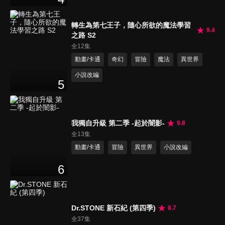
轉生為第七王子，隨心所欲的魔法學習
9.4
之路 S2
全12集
動畫/卡通
奇幻
冒險
魔法
異世界
小說改編
5
我獨自升級 第二季 -起於闇影-
9.8
全13集
動畫/卡通
冒險
異世界
小說改編
6
Dr.STONE 新石紀 (第四季)
8.7
全37集