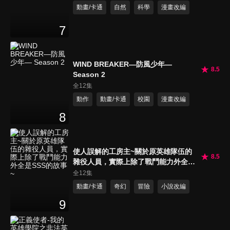
動畫/卡通
自然
科學
漫畫改編
7
WIND BREAKER—防風少年—
8.5
Season 2
全12集
動作
動畫/卡通
校園
漫畫改編
8
使人誤解的工房主~關於原英雄隊伍的
8.5
雜役人員，實際上除了戰鬥能力外全是
SSS的故事~
全12集
動畫/卡通
奇幻
冒險
小說改編
9