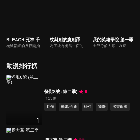
BLEACH 死神 千年血戰篇-相剋譚-
杖與劍的魔劍譚
我的英雄學院 第一季
從滅卻師的反撲開始，曾經被封印的滅卻師之王優哈巴哈帶領一眾滅卻師組成「看不見的帝國」，他們攻佔虛圈,並且向屍魂界宣戰。他們蓄積已久的實力將剛經過內亂的護廷十三隊打得傷亡慘重，死亡的陰影壟罩整個屍魂界，收到求救訊息的一護與夥伴們無懼地踏上征途,背負著所有人的期望，一護將與滅卻師們展開決戰…。
為了成為獨當一面的魔導士，少年威爾進入魔法學院學習。然而個性努力認真的他，即使想成為魔導士卻有個致命性的弱點。那就是「他完全無法使用魔法」。同學跟老師都用冷漠的眼神看待他，儘管有的時候感到相當挫折，威爾還是堅強地向前邁進。即使無法使用魔杖，他還是持劍在這個魔法至上主義的世界中戰鬥到底。深信著只有自己具備的力量。也為了守護與最重要的人立下的約定──吊車尾少年用劍挑戰魔法。杖與劍交會的魔劍譚在此揭開序幕！
大部分的人類，在這個時代裡都擁有名為「個性」的力量，但有力量之人卻不一定都屬於正義的一方。只要邪惡出現的地方，必定會有英雄挺身而出拯救眾人。一名天生沒有力量的少年——綠谷出久從小就憧憬一位頂尖英雄，而他的夢想就是成為偉大的英雄，可是，沒有力量的他能實現自己的夢想嗎？
動漫排行榜
怪獸8號 (第二季)
9
全13集
動作
動畫/卡通
科幻
獵奇
漫畫改編
1
膽大黨 第二季
9.5