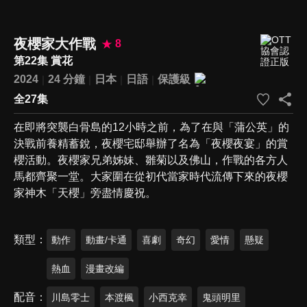
夜櫻家大作戰
8
第22集 賞花
2024
24 分鐘
日本
日語
保護級
全27集
在即將突襲白骨島的12小時之前，為了在與「蒲公英」的
決戰前養精蓄銳，夜櫻宅邸舉辦了名為「夜櫻夜宴」的賞
櫻活動。夜櫻家兄弟姊妹、雛菊以及佛山，作戰的各方人
馬都齊聚一堂。大家圍在從初代當家時代流傳下來的夜櫻
家神木「天櫻」旁盡情慶祝。
類型
動作
動畫/卡通
喜劇
奇幻
愛情
懸疑
熱血
漫畫改編
配音
川島零士
本渡楓
小西克幸
鬼頭明里