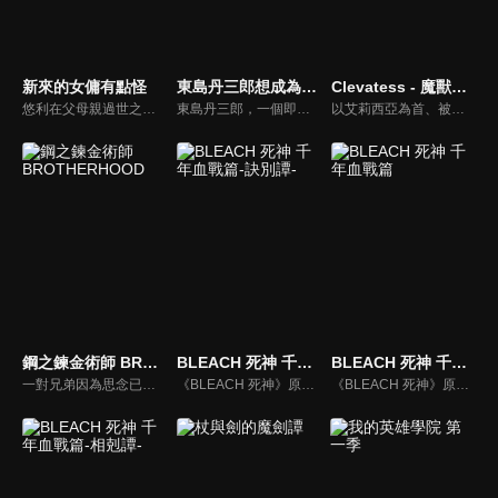
新來的女傭有點怪
東島丹三郎想成為假面騎士
Clevatess - 魔獸之王與嬰兒與屍之勇者
悠利在父母親過世之後辭去家裡的傭人，後來突然一位女孩自願不領薪水擔任女傭服侍他。儘管認為她的動機跟行為舉止都很可疑，但是她不但做事勤快而且井井有條，更重要的是她做的料理都非常美味，讓悠利感到困惑不已。於是他決定揭穿女僕的真面目，然而原本應該佔優勢的主人卻總是遭到對方的捉弄，立場被逆轉的他要如何扭轉劣勢呢？
東島丹三郎，一個即使到了四十歲，仍一心想成為「假面騎士」的男人。然而，就在他即將放棄夢想之際，卻被捲入了一樁震驚社會的「偽修卡」搶劫案……本作以靈魂描繪一群「愛假面騎士愛得過火」的大人們，一場「認真扮演假面騎士」的遊戲，就此拉開序幕！
以艾莉西亞為首、被王所選上的勇者一行人，因為討伐魔獸王克雷巴特斯失利，因此陷入了危機。就在世界滅亡之際，所有人的希望託付到了一名嬰兒手上。
鋼之鍊金術師 BROTHERHOOD
BLEACH 死神 千年血戰篇-訣別譚-
BLEACH 死神 千年血戰篇
一對兄弟因為思念已故母親，觸犯了鍊金術的最高禁忌「人體鍊成」而失去一切。裝上機械鎧、有「鋼之鍊金術師」之稱號的哥哥愛德華·愛力克，以及靈魂被固定於鎧甲的弟弟阿爾馮斯──他們為了取回失去的東西，踏上尋找賢者之石的旅程。隨著接近賢者之石的真相、在巨大的陰謀中勇往直前。暗地活躍的非人類、徐徐露出本質的軍事國家亞美斯多利斯、受虐民眾的無比憎恨與復仇怨念、鍊金術帶來的種種悲劇……散於各點的悲劇，終將連成線，人民、甚至國家都會被捲入其中。
《BLEACH 死神》原著劇情中的最後篇章「千年血戰篇」講述沉睡千年的優哈巴哈復活，為了滅卻師的複仇，建立無形帝國，之後佔領了虛圈，又向死神方宣戰，使整個靈界迎來了千年血戰。
《BLEACH 死神》原著劇情中的最後篇章「千年血戰篇」講述沉睡千年的優哈巴哈復活，為了滅卻師的複仇，建立無形帝國，之後佔領了虛圈，又向死神方宣戰，使整個靈界迎來了千年血戰。