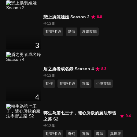
戀上換裝娃娃 Season 2
8.8
全12集
動畫/卡通
愛情
漫畫改編
3
盾之勇者成名錄 Season 4
8.3
全12集
動作
動畫/卡通
冒險
小說改編
4
轉生為第七王子，隨心所欲的魔法學習
9.4
之路 S2
全12集
動畫/卡通
奇幻
冒險
魔法
異世界