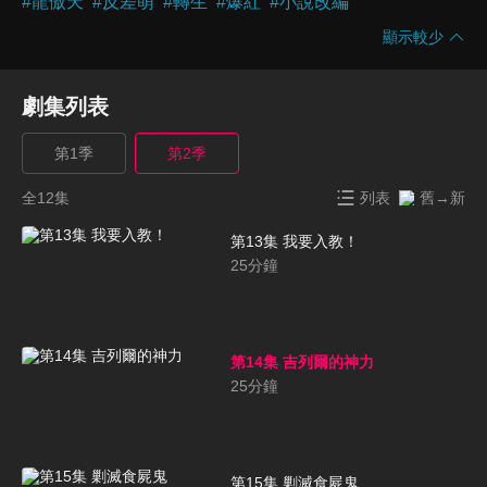
#
龍傲天
#
反差萌
#
轉生
#
爆紅
#
小說改編
顯示較少
劇集列表
第1季
第2季
全12集
列表
舊→新
第13集 我要入教！
25
分鐘
第14集 吉列爾的神力
25
分鐘
第15集 剿滅食屍鬼