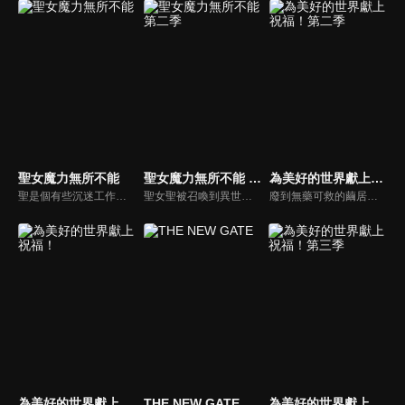
聖女魔力無所不能
聖女魔力無所不能 第二季
為美好的世界獻上祝福！第二季
聖是個有些沉迷工作的二十幾歲上班族，這天晚上她加班回家，突然被一陣光包圍，結果以「聖女」的身分，被召喚到異世界。而且被召喚的居然有兩個人!?聖活用自己原本就喜歡植物這點，進入藥用植物研究所，以普通人的身分開始工作。她受到約翰所長和裘德前輩的幫助，慢慢學習製作藥水和使用魔力。但她做出來的東西，效果都比別人多出五成，原來她在不知不覺間，發揮了「聖女」的能力。
聖女聖被召喚到異世界的奇幻冒險。聖女聖以她對植物的熱愛，進入藥用植物研究所，並以普通人的身分學習製作藥水和使用魔力。然而，她所製作的藥水卻比其他人的效果多出五成，原來她不知不覺中發揮了「聖女」的能力。當她的藥水救了瀕死的騎士團長艾爾伯特時，故事更加展開。
廢到無藥可救的繭居族佐藤和真，轉生到了跟RPG遊戲畫面一模一樣的異世界，與作為特別附贈品一起同行、智商和運氣都差到教人傻眼地步的女神 阿克婭，姑且組成了一支（看起來）人模人樣的隊伍，引發接二連三的問題！
為美好的世界獻上祝福！
THE NEW GATE
為美好的世界獻上祝福！第三季