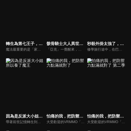
轉生為第七王子，隨心所欲的魔法學習之路
骸骨騎士大人異世界冒險中 第二季
秒殺外掛太強了，異世界的傢伙們根本就不是對手。
魔法最重要的是「家世」、「才能」、「努力」……。有一位熱愛魔法，卻缺乏血統和才能，最後死於非命的「凡人」魔法師。臨死前期望「想要鑽研學習更多魔法」的這個男人在轉生後，成為了擁有強大魔法血統的沙魯姆王國第七王子・洛伊德。
「亞克」一覺醒來，發現自己竟然以 MMORPG 中使用的遊戲角色姿態，被扔到了異世界。 而那個姿態正是外表身穿鎧甲，裡頭卻全是骨骸的「骸骨騎士」。 ──要是真面目曝光，自己可能會被誤認為是怪獸而成為討伐對象！？ 亞克因此下定決心，要當一個傭兵低調度日。 然而，他絕非那種能對眼前的惡行坐視不管的男人！ 亞克與在旅途中相遇的精靈戰士艾莉安、獸人族忍者千代女， 以及精靈獸碰太一起，今天也將繼續他們的旅程。 憑藉一刀兩斷斬盡邪惡、痛快且爽快的戰鬥表現而大獲好評的人氣電視動畫， 已確定製作眾所期待的續作！ 骸骨騎士大人那種無自覺的「懲惡揚善」異世界奇幻故事， 在此再次登場！！
修學旅行途中，在巴士上睡著了的高遠夜霧，被同班同學壇之浦知千佳叫醒了，乘坐的巴士被龍襲擊了。這裡居然是異世界！在莫名其妙的情況下突然陷入危機。但是夜霧擁有著這個世界基準所無法計量的「秒殺能力」！讓全部的敵人瞬間死亡！最強主角橫空出世！
因為是反派大小姐所以養了魔王
怕痛的我，把防禦力點滿就對了
怕痛的我，把防禦力點滿就對了 第二季
帶著前世記憶轉生到女性向遊戲成為反派千金愛琳，發現在前面等待著她的竟是毀滅結局？！為了避免走向最壞的結果，愛琳決定攻略最終魔王克洛德，藉由與他成為戀人逆轉結局！
大受歡迎的VRMMO「NewWorld Online」出現了超強新人？能讓所有攻擊失效，以致死毒的技能徹底蹂躪怪物和玩家！那不尋常的戰鬥英姿，被稱之為「移動要塞」或「最終魔王」。而那位玩家的真面目，居然是一名菜鳥美少女！缺乏遊戲常識的梅普露，把防禦力的屬性點滿，為這毫髮無傷的大冒險，正式拉開序幕！
大受歡迎的VRMMO「NewWorld Online」出現了超強新人？能讓所有攻擊失效，以致死毒的技能徹底蹂躪怪物和玩家！那不尋常的戰鬥英姿，被稱之為「移動要塞」或「最終魔王」。而那位玩家的真面目，居然是一名菜鳥美少女！缺乏遊戲常識的梅普露，把防禦力的屬性點滿，為這毫髮無傷的大冒險，正式拉開序幕！