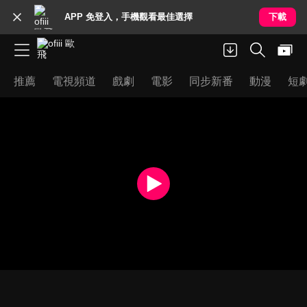
APP 免登入，手機觀看最佳選擇
下載
推薦
電視頻道
戲劇
電影
同步新番
動漫
短