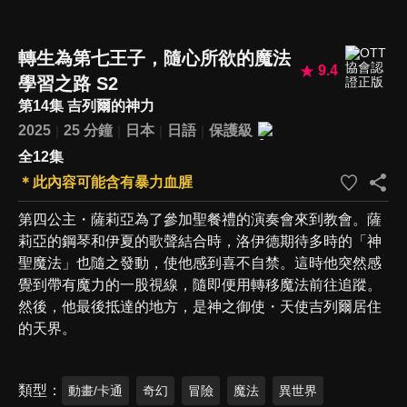
轉生為第七王子，隨心所欲的魔法
9.4
學習之路 S2
第14集 吉列爾的神力
2025
25 分鐘
日本
日語
保護級
全12集
＊此內容可能含有暴力血腥
第四公主・薩莉亞為了參加聖餐禮的演奏會來到教會。薩
莉亞的鋼琴和伊夏的歌聲結合時，洛伊德期待多時的「神
聖魔法」也隨之發動，使他感到喜不自禁。這時他突然感
覺到帶有魔力的一股視線，隨即便用轉移魔法前往追蹤。
然後，他最後抵達的地方，是神之御使・天使吉列爾居住
的天界。
類型
動畫/卡通
奇幻
冒險
魔法
異世界