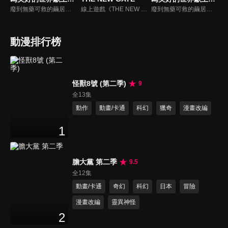
廢到無藥可救的繭居族佐藤和真，轉生到了跟RPG遊戲畫面一模一樣的異世界，與作為特別附贈品一起同行、智商和運氣都差到教人傻眼地步的女神 阿克婭，姑且組成了一支（看起來）人模人樣的隊伍，引發接二連三的問題！
線上遊戲《THE NEW GATE》。因玩家數眾多而熱鬧至極的虛擬世界突然發生劇變，將人們囚禁在遊戲世界中，折磨著他們。為了打破這種痛苦的現狀，身為遊戲內最強玩家的一名青年──進決定挺身而出。阻擋在他面前的，是這個世界最強大的敵人「原初」。
廢到無藥可救的繭居族佐藤和真，轉生到了跟RPG遊戲畫面一模一樣的異世界，與作為特別附贈品一起同行、智商和運氣都差到教人傻眼地步的女神 阿克婭，姑且組成了一支（看起來）人模人樣的隊伍，引發接二連三的問題！
動漫排行榜
怪獸8號 (第二季)
9
全13集
動作
動畫/卡通
科幻
獵奇
漫畫改編
1
膽大黨 第二季
9.5
全12集
動畫/卡通
奇幻
科幻
日本
冒險
漫畫改編
靈異神怪
2