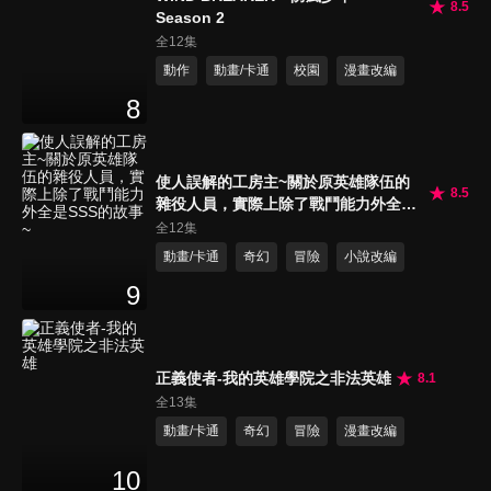
8.5
Season 2
全12集
動作
動畫/卡通
校園
漫畫改編
8
使人誤解的工房主~關於原英雄隊伍的
8.5
雜役人員，實際上除了戰鬥能力外全是
SSS的故事~
全12集
動畫/卡通
奇幻
冒險
小說改編
9
正義使者-我的英雄學院之非法英雄
8.1
全13集
動畫/卡通
奇幻
冒險
漫畫改編
10