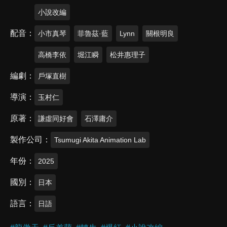
小說改編
配音
小市真琴
菲魯茲·藍
Lynn
關根明良
高橋李依
堀江瞬
松井惠理子
編劇
戶塚直樹
導演
玉村仁
原著
謙虛同好會
石澤庸介
製作公司
Tsumugi Akita Animation Lab
年份
2025
國別
日本
語言
日語