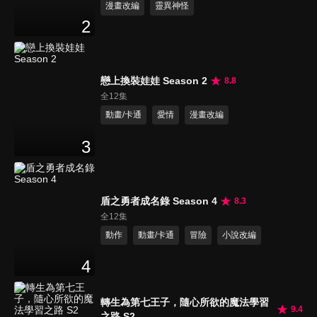
漫畫改編
靈異神怪
2
戀上換裝娃娃 Season 2
8.8
全12集
動畫/卡通
愛情
漫畫改編
3
盾之勇者成名錄 Season 4
8.3
全12集
動作
動畫/卡通
冒險
小說改編
4
轉生為第七王子，隨心所欲的魔法學習
9.4
之路 S2