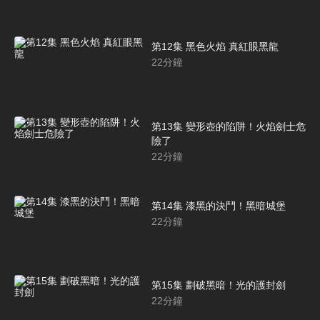
第12集 黑色火焰 真紅眼黑龍
22
分鐘
第13集 變形壺的陷阱！火焰劍士危
險了
22
分鐘
第14集 漆黑的決鬥！黑暗城堡
22
分鐘
第15集 劃破黑暗！光的護封劍
22
分鐘