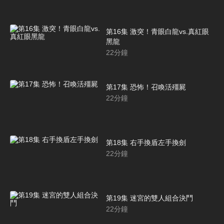
第16集 激突！青眼白龍vs.真紅眼
黑龍
22
分鐘
第17集 恐怖！召喚活殭屍
22
分鐘
第18集 右手換盾左手換劍
22
分鐘
第19集 迷宮的雙人組合決鬥
22
分鐘