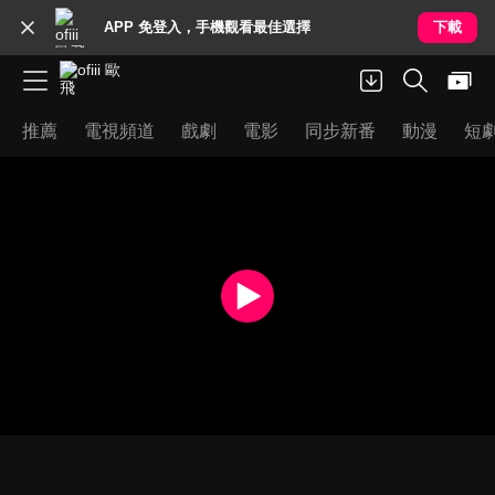
APP 免登入，手機觀看最佳選擇
下載
推薦
電視頻道
戲劇
電影
同步新番
動漫
短