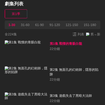
劇集列表
第1季
1-30
31-60
61-90
91-120
121-150
151-180
1
全224集
列表
舊→新
第1集 戰慄的青眼白龍
22
分鐘
第2集 無面孔的幻術師，隱形的陷
阱
22
分鐘
第3集 遊戲失去了黑暗大法師
22
分鐘