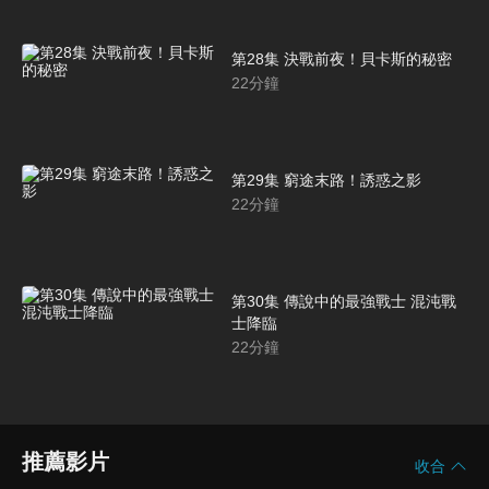
第28集 決戰前夜！貝卡斯的秘密
22
分鐘
第29集 窮途末路！誘惑之影
22
分鐘
第30集 傳說中的最強戰士 混沌戰
士降臨
22
分鐘
推薦影片
收合