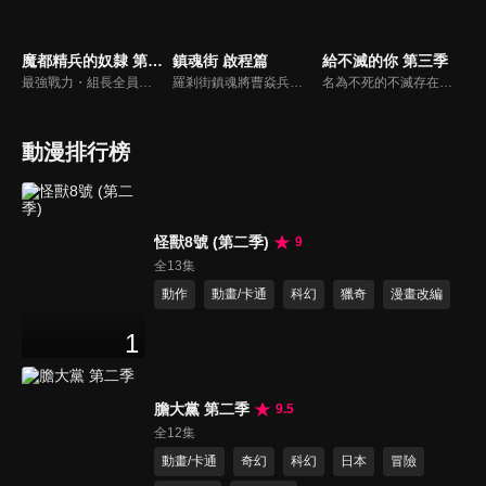
魔都精兵的奴隸 第二季
鎮魂街 啟程篇
給不滅的你 第三季
最強戰力・組長全員集結。尋求著能大顯身手的舞台的男高中生・和倉優希因為魔防隊第七組組長・羽前京香的能力，使他身為「奴隸」的力量覺醒，並成功討伐了京香故鄉的仇敵・一根角，實現了復仇的宿願。然而在檯面下，全新的威脅《八雷神》已經開始在魔都展開行動。於是優希和京香前往參加全體組長齊聚一堂的「組長會議」。魔防隊透過聯合訓練累積起了實力，而優希也開始展現出嶄新的可能性及顯著的成長。另一方面，八雷神的其中一人在現世現身了──。一場「被飼養的少年」所展開的奇幻戰鬥故事，第２章在此展開！
羅剎街鎮魂將曹焱兵和寄靈人夏鈴踏上修復靈槐之路，羽林街鎮魂將南禦夫卻受命緝拿曹焱兵，恰有菩提街鎮魂將北落師門 出面平息事態。 但南禦夫心懷鬼胎，北落師門與女孩水兒也暗藏秘密，曹焱兵和夏鈴又將如何應對。 菩提樹下，三方命運交結，最終會湧到何處。
名為不死的不滅存在。一個前所未有的和平世界。新的朋友…新的家園…在萬事圓滿的世界裡，不死以為自己終於能高唱幸福。然而不祥的影子再度逼近不死。那影子是鑽入人心縫隙的宿敵。造就自己的觀察者真正的目的。加諸於不死的新考驗。重大抉擇的時刻正逼近他。不死之身的不死物語，「現世篇」即將揭幕。
動漫排行榜
怪獸8號 (第二季)
9
全13集
動作
動畫/卡通
科幻
獵奇
漫畫改編
1
膽大黨 第二季
9.5
全12集
動畫/卡通
奇幻
科幻
日本
冒險