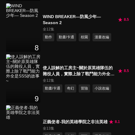
WIND BREAKER—防風少年—
8.5
Season 2
全12集
動作
動畫/卡通
校園
漫畫改編
8
使人誤解的工房主~關於原英雄隊伍的
8.5
雜役人員，實際上除了戰鬥能力外全是
SSS的故事~
全12集
動畫/卡通
奇幻
冒險
小說改編
9
正義使者-我的英雄學院之非法英雄
8.1
全13集