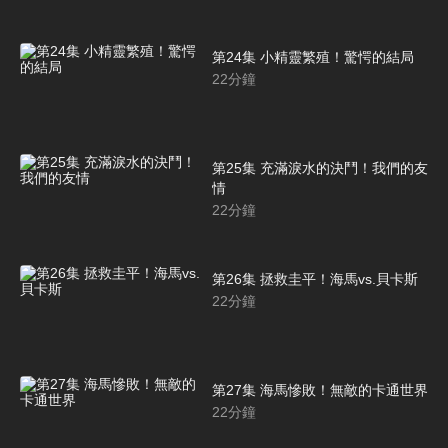
第24集 小精靈繁殖！驚愕的結局
22
分鐘
第25集 充滿淚水的決鬥！我們的友
情
22
分鐘
第26集 拯救圭平！海馬vs.貝卡斯
22
分鐘
第27集 海馬慘敗！無敵的卡通世界
22
分鐘