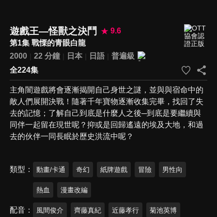
遊戲王—怪獸之決鬥
9.6
第1集 戰慄的青眼白龍
2000
22 分鐘
日本
日語
普遍級
全224集
主角闇遊戲將會逐漸揭開自己身世之謎，並與與宿命中的
敵人們展開決戰！隨著千年寶物逐漸收集完畢，找回了失
去的記憶；了解自己到底是什麼人之後─到底是要繼續與
同伴一起留在現世呢？抑或是回歸遙遠的埃及大地，和過
去的伙伴一同長眠於歷史洪流中呢？
類型
動畫/卡通
奇幻
紙牌遊戲
冒險
男性向
熱血
漫畫改編
配音
風間俊介
齊藤真紀
近藤孝行
菊池英博