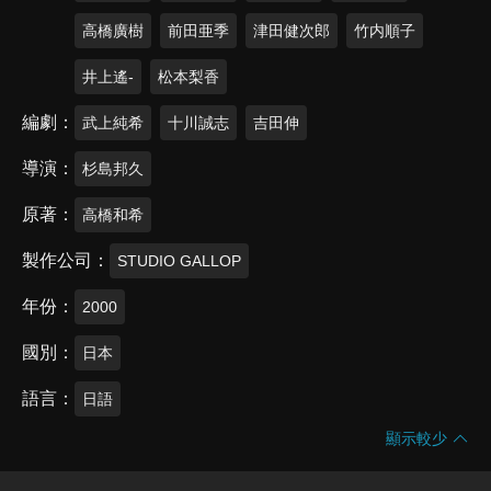
高橋廣樹
前田亜季
津田健次郎
竹内順子
井上遙-
松本梨香
編劇
武上純希
十川誠志
吉田伸
導演
杉島邦久
原著
高橋和希
製作公司
STUDIO GALLOP
年份
2000
國別
日本
語言
日語
顯示較少