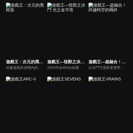
遊戲王：次元的黑暗面
遊戲王—怪獸之決鬥 光之金字塔
遊戲王—超融合！跨越時空的羈絆
武藤遊戲與身體內的另一靈魂法老王「亞圖姆」（闇遊戲）道別後，重新回歸平凡的學校生活。但將亞圖姆視為勁敵的海馬瀨人，在消失的地方發掘「千年積木」並打算將其重新完成，試圖再度復活亞圖姆並與他決鬥。
2004年由4Kids娛樂基於日本漫畫和動畫《遊戲王》，日美合作製作的動畫冒險奇幻電影。 講述了電視動畫《遊戲王－怪獸之決鬥》的主角在原劇集的戰鬥城市篇後開啟的一場新的冒險。
以決鬥守護新童實野市的不動遊星，被為了毀滅世界從未來而來的神秘男子・帕拉杜克斯將自己的王牌怪獸星塵龍奪走。 為了挽救被毀滅的未來，帕拉杜克斯從未來回到過去並企圖改變歷史，藉著殺死貝卡斯，讓戰鬥怪獸的歷史被抹滅。