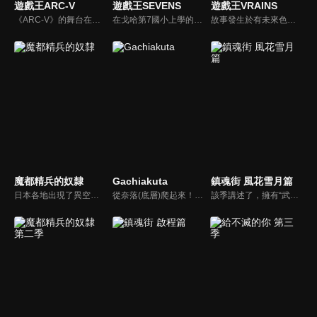
遊戲王ARC-V
遊戲王SEVENS
遊戲王VRAINS
《ARC-V》的舞台在多個次元中進行，它們原本是一個統一世界，卻因為一場決鬥而分裂成四個次元。次元中各有一個以作中角色視點與男、女主角長相相同的角色。標準次元是主角遊矢所在的次元，是中心的世界，該世界盛行動作決鬥...。
在戈哈第7國小上學的王道游我，把自己的發明命名為“道（ロード）”，是個每天都對各種道進行開發的國小5年級生。游我對大人們管理的決鬥感到無趣，他創出了誰都能樂在其中的新規則。某一天，從隔壁班的盧克那裡傳出了關於“決鬥王”的傳聞。然而當興致勃勃的游我和盧克到達目的地時卻發現早有人在，那塊似乎擁有特殊意義的石碑前出現了神秘的人物……
故事發生於有未來色彩的葛瓦市，當地的決鬥受到葛瓦企業控管。王道遊我認為這種規矩很古板無趣，便自行設計了「超速決鬥」規則，某日他從同學盧克那裡聽到有關決鬥之王的傳說，他戰勝了決鬥之王的立體影像後，成功將新規則安裝至葛瓦企業的伺服器，使全市所有決鬥盤一併適用超速決鬥。
魔都精兵的奴隸
Gachiakuta
鎮魂街 風花雪月篇
日本各地出現了異空間「魔都」—— 由於只有女性能從魔都的「桃」得到特異的能力，因此便由女兵組成了「魔防隊」。某一天，過著抑鬱生活的男高中生和倉優希不小心闖進了突發性產生的魔都入口，在那裡，遇到了「魔防隊」第七組的美麗隊長—— 羽前京香，而她竟向優希宣言：「我要你當我的奴隸。」「被飼養的少年」的奇幻戰鬥故事，在此揭開序幕！
從奈落(底層)爬起來！一切都是為了改變這個「糞土般的世界」──！《GACHIAKUTA》以生活在罪犯後裔聚集的貧民窟孤兒少年「路德」為主角，展開的熱血戰鬥冒險故事。作品自2022年2月起開始連載，並榮獲「下一部人氣漫畫大賞2022」紙本漫畫類別Global特別獎。
該季講述了，擁有“武神軀”的少年鎮魂將——曹焱兵為尋父母下落，與少女夏鈴、北落師門等隊友，闖入靈域禁地蘆花古樓，併與守衛者“風花雪月”四王展開激烈交鋒的冒險故事。