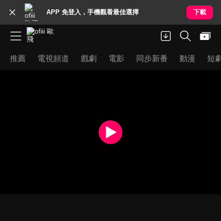
APP 免登入，手機觀看最佳選擇
下載
推薦
電視頻道
戲劇
電影
同步新番
動漫
短