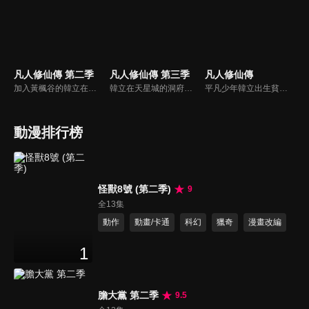
凡人修仙傳 第二季
凡人修仙傳 第三季
凡人修仙傳
加入黃楓谷的韓立在提升到築基期後開始執行宗門任務並嶄露頭角，並獲得諸多機緣。然而魔道入侵迫使黃楓谷舉宗搬遷，與魔道屢有過節的韓立也成了棄子...
韓立在天星城的洞府內經年累月不斷苦修，終於成功結丹。出關後，韓立為煉製法寶尋訪靈物天雷竹，捲入了妙音門與極陰島、隱煞門間的爭鬥，終於成功煉製法寶——七十二口青竹蜂雲劍。此後韓立探索遺跡時遭遇了神秘強大的前元嬰期修士玄骨上人，並聽到了虛天殿的傳說。
平凡少年韓立出生貧困，為了讓家人過上更好的生活，自願前去七玄門參加入門考核，成了一名記名弟子，並因此踏上修仙之旅的故事。
動漫排行榜
怪獸8號 (第二季)
9
全13集
動作
動畫/卡通
科幻
獵奇
漫畫改編
1
膽大黨 第二季
9.5