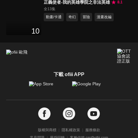
正義使者-我的英雄學院之非法英雄
8.1
全13集
動畫/卡通
奇幻
冒險
漫畫改編
10
下載 ofiii APP
版權與商標
隱私權政策
服務條款
常見問題
用戶回饋
客服信箱 csr@ofiii.com