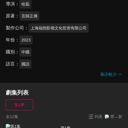
導演
哈磊
原著
言歸正傳
製作公司
上海福煦影视文化投资有限公司
年份
2023
國別
中國
語言
國語
顯示較少
劇集列表
第1季
全12集
列表
舊→新
第1集