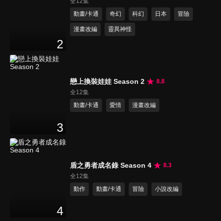
全12集
動畫/卡通
奇幻
科幻
日本
冒險
漫畫改編
靈異神怪
2
戀上換裝娃娃 Season 2
8.8
全12集
動畫/卡通
愛情
漫畫改編
3
盾之勇者成名錄 Season 4
8.3
全12集
動作
動畫/卡通
冒險
小說改編
4