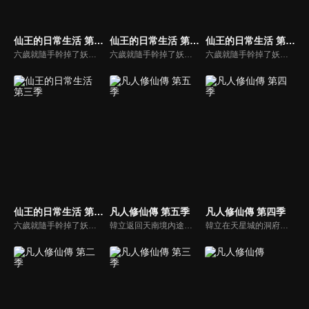
仙王的日常生活 第四季
仙王的日常生活 第一季
仙王的日常生活 第二季
六歲就隨手幹掉了妖王吞天蛤，作爲一個無所不能的修真奇才，王令得隱藏自己的大能，在一羣平凡的修真學生中活下去。普通人追求的錢財，仙術，法寶，聲名，這個年輕人都不在意。無論豪門千金孫蓉的愛慕，影流頂級殺手的狙殺，父母無間斷的囉嗦，都無法阻止他對乾脆面的追求。
六歲就隨手幹掉了妖王吞天蛤，作爲一個無所不能的修真奇才，王令得隱藏自己的大能，在一羣平凡的修真學生中活下去。普通人追求的錢財，仙術，法寶，聲名，這個年輕人都不在意。無論豪門千金孫蓉的愛慕，影流頂級殺手的狙殺，父母無間斷的囉嗦，都無法阻止他對乾脆面的追求。
六歲就隨手幹掉了妖王吞天蛤，作爲一個無所不能的修真奇才，王令得隱藏自己的大能，在一羣平凡的修真學生中活下去。普通人追求的錢財，仙術，法寶，聲名，這個年輕人都不在意。無論豪門千金孫蓉的愛慕，影流頂級殺手的狙殺，父母無間斷的囉嗦，都無法阻止他對乾脆面的追求。
仙王的日常生活 第三季
凡人修仙傳 第五季
凡人修仙傳 第四季
六歲就隨手幹掉了妖王吞天蛤，作爲一個無所不能的修真奇才，王令得隱藏自己的大能，在一羣平凡的修真學生中活下去。普通人追求的錢財，仙術，法寶，聲名，這個年輕人都不在意。無論豪門千金孫蓉的愛慕，影流頂級殺手的狙殺，父母無間斷的囉嗦，都無法阻止他對乾脆面的追求。
韓立返回天南境內途中，從慕蘭法士手中救下了舊識，從而得知南宮婉音訊，他決定前往掩月宗……慕蘭大舉入侵天南，黃龍山戰役中韓立殺招頻出，一戰成名！
韓立在天星城的洞府內經年累月不斷苦修，終於成功結丹。出關後，韓立為煉製法寶尋訪靈物天雷竹，捲入了妙音門與極陰島、隱煞門間的爭鬥，終於成功煉製法寶——七十二口青竹蜂雲劍。此後韓立探索遺跡時遭遇了神秘強大的前元嬰期修士玄骨上人，並聽到了虛天殿的傳說。