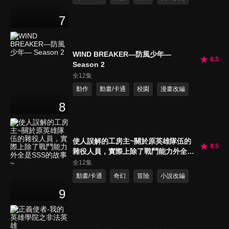
7
WIND BREAKER—防風少年—
8.5
Season 2
全12集
動作
動畫/卡通
校園
漫畫改編
8
使人誤解的工房主~關於原英雄隊伍的
8.5
雜役人員，實際上除了戰鬥能力外全是
SSS的故事~
全12集
動畫/卡通
奇幻
冒險
小說改編
9