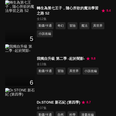
轉生為第七王子，隨心所欲的魔法學習
9.4
之路 S2
全12集
動畫/卡通
奇幻
冒險
魔法
異世界
小說改編
5
我獨自升級 第二季 -起於闇影-
9.8
全13集
動畫/卡通
冒險
異世界
小說改編
6
Dr.STONE 新石紀 (第四季)
8.7
全37集
動畫/卡通
自然
科學
漫畫改編