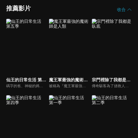
推薦影片
收合
仙王的日常生活 第五季
魔王軍最強的魔術師是人類
宗門裡除了我都是臥底
碼字的爸、神秘的媽、全新的妹妹和愛吃點心麵的他，妹妹王暖的到來給王令一家的生活帶來的翻天覆地的變化，如何當一個合格的哥哥，成為了仙王王令的新煩惱。王暖異於常人的強大似乎早在王家人的意料之中，於是王令決定努力教導妹妹控制力量。然而，妹妹的強大也引起了惡勢力組織夜魁與詭牢天級囚犯白哲的注意，面對邪惡修士的挑釁，王令做了一個違背祖宗的決定──帶著妹妹與這些壞人練練手！
被稱為『魔王軍最強的魔術師』，單槍匹馬也能攻克堡壘的魔族，他的名字是艾克。他以絕大的魔術掃除敵人的樣子，簡直就像是『怪物』本身，成為了敵友皆畏懼的存在。然而，他其實有一個不能告訴其他魔族的秘密。「——我，其實是人類啊」
傳奇駭客為了拯救人類被系統AI追殺身亡，意外成為異界第一宗門的宗主，但為了應對宗內全是臥底的局面和隨身而來的系統危機，陳寧只想低調地再觀望看看。但如錐處囊中，縱使他冷面無雙心系世人，也是萬花叢中过，朵朵都沾身，最後在系統代理人姜雀的幫助下，陳寧王霸之軀一抖，敵我雙方納頭便拜！