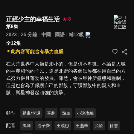
正經少主的幸福生活
8
第8集
2023
25 分鐘
中國
國語
輔12級
全12集
＊此內容可能含有暴力血腥
在大荒世界中人類是渺小的，但是併不卑微。不論是人域
的神農和他的子民，還是北野的各個氏族都在用自己的方
式努力併且蓬勃的發展。雖然，會被星神所蠱惑和壓制，
但是也會為了保護自己的部族，守護部族中的親人和血
脈，嚮星神發起頑強的抗爭。
類型
動畫/卡通
喜劇
熱血
小說改編
配音
馬洋
淦子齊
王曉彤
王燕華
張欣
徐慧