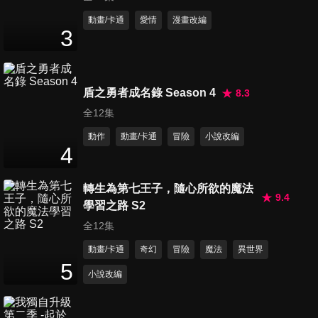
動畫/卡通
愛情
漫畫改編
3
盾之勇者成名錄 Season 4
8.3
全12集
動作
動畫/卡通
冒險
小說改編
4
轉生為第七王子，隨心所欲的魔法
9.4
學習之路 S2
全12集
動畫/卡通
奇幻
冒險
魔法
異世界
5
小說改編