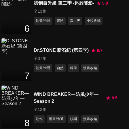
我獨自升級 第二季 -起於闇影-
9.8
全13集
動畫/卡通
冒險
異世界
小說改編
6
Dr.STONE 新石紀 (第四季)
8.7
全37集
動畫/卡通
自然
科學
漫畫改編
7
WIND BREAKER—防風少年—
8.5
Season 2
全12集
動作
動畫/卡通
校園
漫畫改編
8