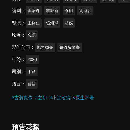
編劇
金增輝
李欣雨
傘玥
劉過圳
導演
王裕仁
伍鎮焯
趙俠
原著
忘語
製作公司
原力動畫
萬維貓動畫
年份
2026
國別
中國
語言
國語
#
古裝動作
#
玄幻
#
小說改編
#
長生不老
預告花絮