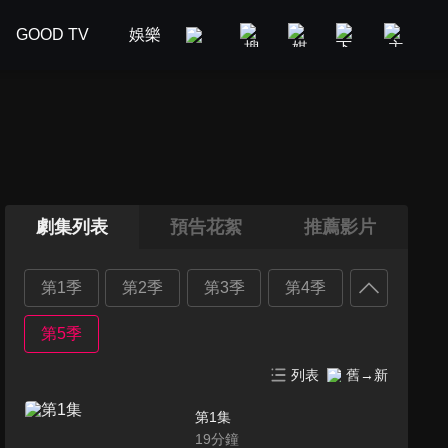
GOOD TV
娛樂
美食旅遊
新聞政論
汽車
劇集列表
預告花絮
推薦影片
第1季
第2季
第3季
第4季
第5季
列表
舊→新
第1集
19
分鐘