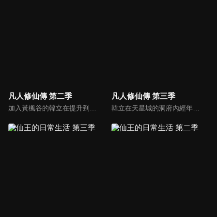
凡人修仙傳 第二季
凡人修仙傳 第三季
加入黃楓谷的韓立在提升到築基期後開始執行宗門任務並嶄露頭角，並獲得諸多機緣。然而魔道入侵迫使黃楓谷舉宗搬遷，與魔道屢有過節的韓立也成了棄子...
韓立在天星城的洞府內經年累月不斷苦修，終於成功結丹。出關後，韓立為煉製法寶尋訪靈物天雷竹，捲入了妙音門與極陰島、隱煞門間的爭鬥，終於成功煉製法寶——七十二口青竹蜂雲劍。此後韓立探索遺跡時遭遇了神秘強大的前元嬰期修士玄骨上人，並聽到了虛天殿的傳說。