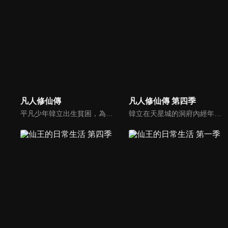
凡人修仙傳
凡人修仙傳 第四季
平凡少年韓立出生貧困，為了讓家人過上更好的生活，自願前去七玄門參加入門考核，成了一名記名弟子，並因此踏上修仙之旅的故事。
韓立在天星城的洞府內經年累月不斷苦修，終於成功結丹。出關後，韓立為煉製法寶尋訪靈物天雷竹，捲入了妙音門與極陰島、隱煞門間的爭鬥，終於成功煉製法寶——七十二口青竹蜂雲劍。此後韓立探索遺跡時遭遇了神秘強大的前元嬰期修士玄骨上人，並聽到了虛天殿的傳說。