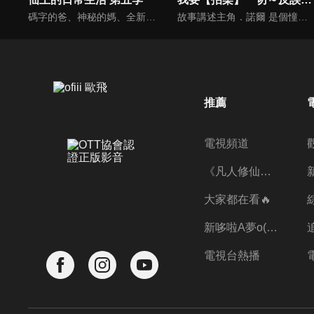
碼字的爸、神秘的媽、全新的妹妹和愛吃點心麵的他，妹妹王暖的到來給王令一家的生活帶來的翻天覆地的變化，如何當一個合格的哥哥，成為了仙王王令的新煩惱。王暖異於常人的強大似乎早在王家人的意料之中，於是王令決定努力教導妹妹控制力量。然而，妹妹的強大也引起了惡勢力組織夜魁與詭牢天級囚犯白哲的注意，面對邪惡修士的挑釁，王令做了一個違背祖宗的決定──帶著妹妹與這些壞人練練手！
故事講述主角．諾爾 是個憧憬冒險者卻沒有才能的青年。不過努力不懈的他，將透過磨練防禦技「招架」，讓自己從最低階提升到異次元的領域，並在拯救王女後展開意想不到的經歷。
推薦
電視頻道
《凡人修仙傳》第五季全新開播✨
大家都在看🔥
新哆啦A夢o((ﾐﾟｴﾟﾐ))o
電視台熱播