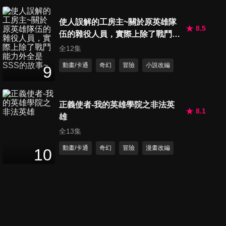
使人誤解的工房主~關於原英雄隊
8.5
伍的雜役人員，實際上除了戰鬥能
力外全是SSS的故事~
全12集
動畫/卡通
奇幻
冒險
小說改編
9
正義使者-我的英雄學院之非法英
8.1
雄
全13集
動畫/卡通
奇幻
冒險
漫畫改編
10