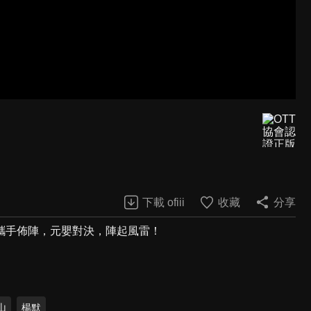
下載 ofiii
收藏
分享
攜手佈陣，元嬰對決，陣起風雷！
山
楊默