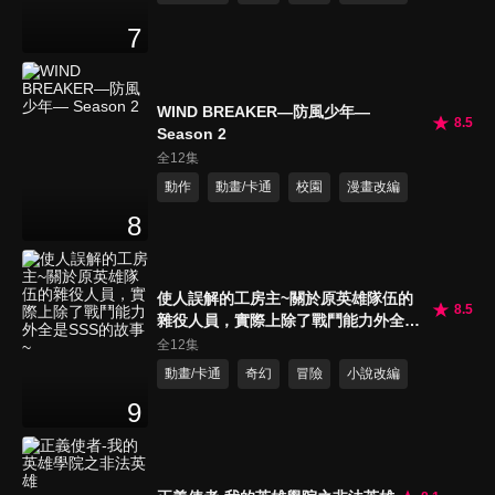
7
WIND BREAKER—防風少年—
8.5
Season 2
全12集
動作
動畫/卡通
校園
漫畫改編
8
使人誤解的工房主~關於原英雄隊伍的
8.5
雜役人員，實際上除了戰鬥能力外全是
SSS的故事~
全12集
動畫/卡通
奇幻
冒險
小說改編
9