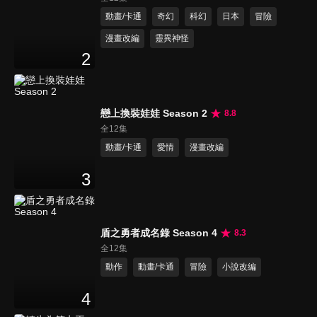
動畫/卡通
奇幻
科幻
日本
冒險
漫畫改編
靈異神怪
2
戀上換裝娃娃 Season 2
8.8
全12集
動畫/卡通
愛情
漫畫改編
3
盾之勇者成名錄 Season 4
8.3
全12集
動作
動畫/卡通
冒險
小說改編
4