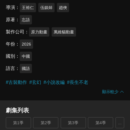
導演
王裕仁
伍鎮焯
趙俠
原著
忘語
製作公司
原力動畫
萬維貓動畫
年份
2026
國別
中國
語言
國語
#
古裝動作
#
玄幻
#
小說改編
#
長生不老
顯示較少
劇集列表
第1季
第2季
第3季
第4季
...