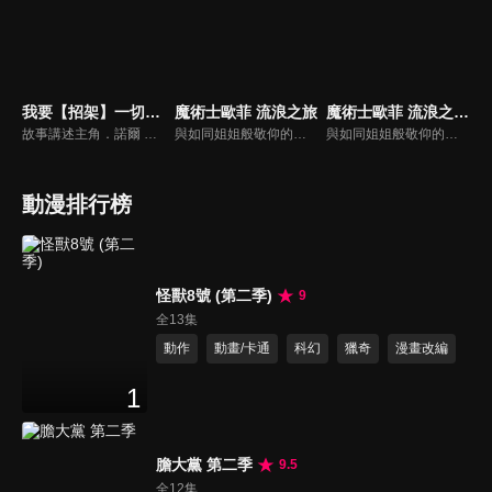
我要【招架】一切～反誤解的世界最強想成為冒險家～
魔術士歐菲 流浪之旅
魔術士歐菲 流浪之旅 基姆拉克篇
故事講述主角．諾爾 是個憧憬冒險者卻沒有才能的青年。不過努力不懈的他，將透過磨練防禦技「招架」，讓自己從最低階提升到異次元的領域，並在拯救王女後展開意想不到的經歷。
與如同姐姐般敬仰的《天魔之魔女》阿莎莉以及其他夥伴，一同來到魔術士培養機關《牙之塔》進行修行的奇利男謝洛。在那天，他看見了阿莎莉化身為龍形怪物。於是，為了拯救能改變命運之劍並尋找失蹤的她，奇利男謝洛改名為歐菲，走出《牙之塔》並開始了冒險旅程。自那之後過了五年歐菲終於與阿莎莉再會。
與如同姐姐般敬仰的《天魔之魔女》阿莎莉以及其他夥伴，一同來到魔術士培養機關《牙之塔》進行修行的奇利男謝洛。在那天，他看見了阿莎莉化身為龍形怪物。於是，為了拯救能改變命運之劍並尋找失蹤的她，奇利男謝洛改名為歐菲，走出《牙之塔》並開始了冒險旅程。自那之後過了五年歐菲終於與阿莎莉再會。
動漫排行榜
怪獸8號 (第二季)
9
全13集
動作
動畫/卡通
科幻
獵奇
漫畫改編
1
膽大黨 第二季
9.5
全12集