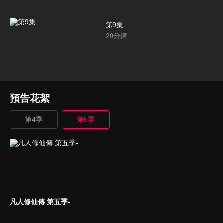
第9集
20
分鐘
預告花絮
第4季
第5季
凡人修仙傳 第五季-