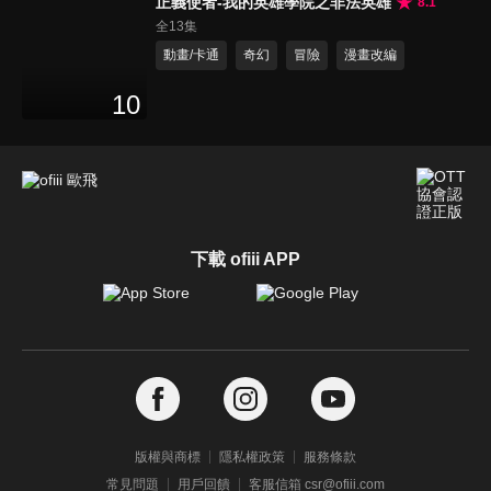
正義使者-我的英雄學院之非法英雄
8.1
全13集
動畫/卡通
奇幻
冒險
漫畫改編
10
下載 ofiii APP
版權與商標
隱私權政策
服務條款
常見問題
用戶回饋
客服信箱 csr@ofiii.com