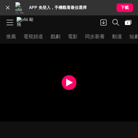
APP 免登入，手機觀看最佳選擇
下載
推薦
電視頻道
戲劇
電影
同步新番
動漫
短