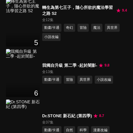
轉生為第七王子，隨心所欲的魔法學習
9.4
之路 S2
全12集
動畫/卡通
奇幻
冒險
魔法
異世界
小說改編
5
我獨自升級 第二季 -起於闇影-
9.8
全13集
動畫/卡通
冒險
異世界
小說改編
6
Dr.STONE 新石紀 (第四季)
8.7
全37集
動畫/卡通
自然
科學
漫畫改編