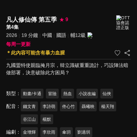
凡人修仙傳 第五季
9
第4集
2026
19 分鐘
中國
國語
輔12級
每周一更新
＊此內容可能含有暴力血腥
九國盟特使親臨掩月宗，韓立識破重重詭計，巧設陣法暗
做部署，決意破除此方困局？
類型
動畫/卡通
冒險
熱血
小說改編
仙俠
配音
錢文青
李詩萌
佟心竹
聶曦映
楊天翔
谷江山
楊默
編劇
金增輝
李欣雨
傘玥
劉過圳