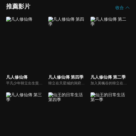
推薦影片
收合
凡人修仙傳
凡人修仙傳 第四季
凡人修仙傳 第二季
平凡少年韓立出生貧困，為了讓家人過上更好的生活，自願前去七玄門參加入門考核，成了一名記名弟子，並因此踏上修仙之旅的故事。
韓立在天星城的洞府內經年累月不斷苦修，終於成功結丹。出關後，韓立為煉製法寶尋訪靈物天雷竹，捲入了妙音門與極陰島、隱煞門間的爭鬥，終於成功煉製法寶——七十二口青竹蜂雲劍。此後韓立探索遺跡時遭遇了神秘強大的前元嬰期修士玄骨上人，並聽到了虛天殿的傳說。
加入黃楓谷的韓立在提升到築基期後開始執行宗門任務並嶄露頭角，並獲得諸多機緣。然而魔道入侵迫使黃楓谷舉宗搬遷，與魔道屢有過節的韓立也成了棄子...