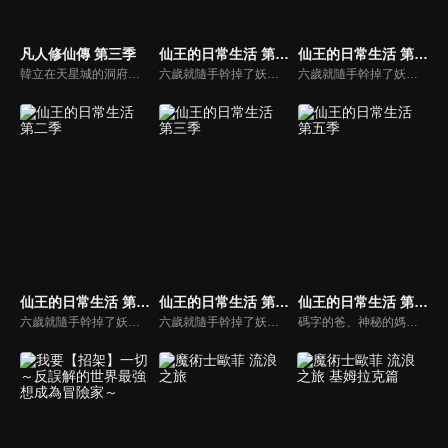
凡人修仙傳 第三季
仙王的日常生活 第四季
仙王的日常生活 第一季
韓立在天星城的洞府內經年累月不斷苦修，終於成功結丹。出關後，韓立為煉製法寶尋訪靈物天雷竹，捲入了妙音門與極陰島、隱煞門間的爭鬥，終於成功煉製法寶——七十二口青竹蜂雲劍。此後韓立探索遺跡時遭遇了神秘強大的前元嬰期修士玄骨上人，並聽到了虛天殿的傳說。
六歲就隨手幹掉了妖王吞天蛤，作爲一個無所不能的修真奇才，王令得隱藏自己的大能，在一羣平凡的修真學生中活下去。普通人追求的錢財，仙術，法寶，聲名，這個年輕人都不在意。無論豪門千金孫蓉的愛慕，影流頂級殺手的狙殺，父母無間斷的囉嗦，都無法阻止他對乾脆面的追求。
六歲就隨手幹掉了妖王吞天蛤，作爲一個無所不能的修真奇才，王令得隱藏自己的大能，在一羣平凡的修真學生中活下去。普通人追求的錢財，仙術，法寶，聲名，這個年輕人都不在意。無論豪門千金孫蓉的愛慕，影流頂級殺手的狙殺，父母無間斷的囉嗦，都無法阻止他對乾脆面的追求。
仙王的日常生活 第二季
仙王的日常生活 第三季
仙王的日常生活 第五季
六歲就隨手幹掉了妖王吞天蛤，作爲一個無所不能的修真奇才，王令得隱藏自己的大能，在一羣平凡的修真學生中活下去。普通人追求的錢財，仙術，法寶，聲名，這個年輕人都不在意。無論豪門千金孫蓉的愛慕，影流頂級殺手的狙殺，父母無間斷的囉嗦，都無法阻止他對乾脆面的追求。
六歲就隨手幹掉了妖王吞天蛤，作爲一個無所不能的修真奇才，王令得隱藏自己的大能，在一羣平凡的修真學生中活下去。普通人追求的錢財，仙術，法寶，聲名，這個年輕人都不在意。無論豪門千金孫蓉的愛慕，影流頂級殺手的狙殺，父母無間斷的囉嗦，都無法阻止他對乾脆面的追求。
碼字的爸、神秘的媽、全新的妹妹和愛吃點心麵的他，妹妹王暖的到來給王令一家的生活帶來的翻天覆地的變化，如何當一個合格的哥哥，成為了仙王王令的新煩惱。王暖異於常人的強大似乎早在王家人的意料之中，於是王令決定努力教導妹妹控制力量。然而，妹妹的強大也引起了惡勢力組織夜魁與詭牢天級囚犯白哲的注意，面對邪惡修士的挑釁，王令做了一個違背祖宗的決定──帶著妹妹與這些壞人練練手！