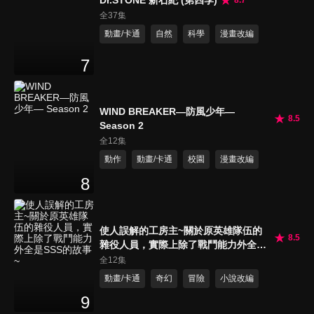
全37集
動畫/卡通
自然
科學
漫畫改編
7
WIND BREAKER—防風少年—
8.5
Season 2
全12集
動作
動畫/卡通
校園
漫畫改編
8
使人誤解的工房主~關於原英雄隊伍的
8.5
雜役人員，實際上除了戰鬥能力外全是
SSS的故事~
全12集
動畫/卡通
奇幻
冒險
小說改編
9