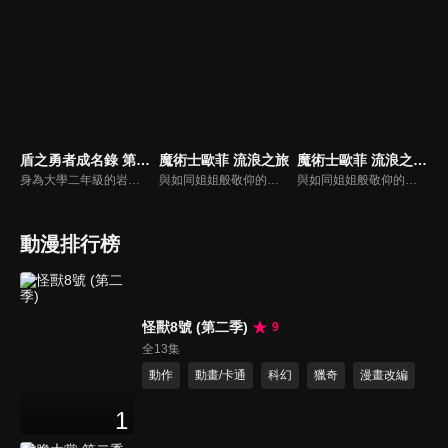
盾之勇者成名錄 第三季
魔術士歐菲 流浪之旅
魔術士歐菲 流浪之旅 基姆拉克篇
身為大學二年級的岩谷尚文，在鎮上的公立圖書館翻到一本書「四聖武器書」。當翻閱到空白的頁面時，竟被召喚到另一個世界，被稱為「盾之勇者」。在一個視盾牌為罪惡象徵的異世界裡，盾之勇者又被公主誣陷為強暴犯，跌入深淵中的尚文變得再也不相信任何人地獨自行動……
與如同姐姐般敬仰的《天魔之魔女》阿莎莉以及其他夥伴，一同來到魔術士培養機關《牙之塔》進行修行的奇利男謝洛。在那天，他看見了阿莎莉化身為龍形怪物。於是，為了拯救能改變命運之劍並尋找失蹤的她，奇利男謝洛改名為歐菲，走出《牙之塔》並開始了冒險旅程。自那之後過了五年歐菲終於與阿莎莉再會。
與如同姐姐般敬仰的《天魔之魔女》阿莎莉以及其他夥伴，一同來到魔術士培養機關《牙之塔》進行修行的奇利男謝洛。在那天，他看見了阿莎莉化身為龍形怪物。於是，為了拯救能改變命運之劍並尋找失蹤的她，奇利男謝洛改名為歐菲，走出《牙之塔》並開始了冒險旅程。自那之後過了五年歐菲終於與阿莎莉再會。
動漫排行榜
怪獸8號 (第二季)
9
全13集
動作
動畫/卡通
科幻
獵奇
漫畫改編
1