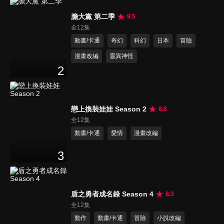
膽大黨 第二季
9.5
全12集
動畫/卡通
奇幻
科幻
日本
冒險
漫畫改編
靈異神怪
2
戀上換裝娃娃 Season 2
8.8
全12集
動畫/卡通
愛情
漫畫改編
3
盾之勇者成名錄 Season 4
8.3
全12集
動作
動畫/卡通
冒險
小說改編