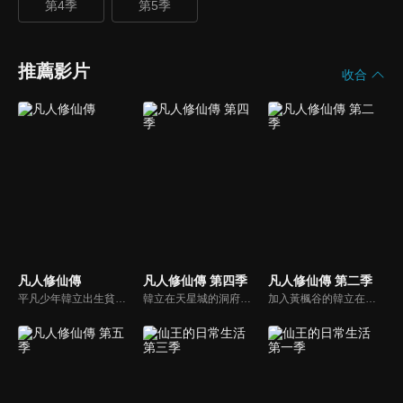
第4季
第5季
推薦影片
收合
凡人修仙傳
凡人修仙傳 第四季
凡人修仙傳 第二季
平凡少年韓立出生貧困，為了讓家人過上更好的生活，自願前去七玄門參加入門考核，成了一名記名弟子，並因此踏上修仙之旅的故事。
韓立在天星城的洞府內經年累月不斷苦修，終於成功結丹。出關後，韓立為煉製法寶尋訪靈物天雷竹，捲入了妙音門與極陰島、隱煞門間的爭鬥，終於成功煉製法寶——七十二口青竹蜂雲劍。此後韓立探索遺跡時遭遇了神秘強大的前元嬰期修士玄骨上人，並聽到了虛天殿的傳說。
加入黃楓谷的韓立在提升到築基期後開始執行宗門任務並嶄露頭角，並獲得諸多機緣。然而魔道入侵迫使黃楓谷舉宗搬遷，與魔道屢有過節的韓立也成了棄子...