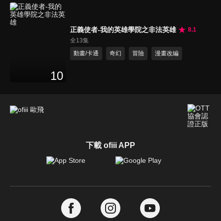
正義使者-我的英雄學院之非法英雄
8.1
全13集
動畫/卡通
奇幻
冒險
漫畫改編
10
下載 ofiii APP