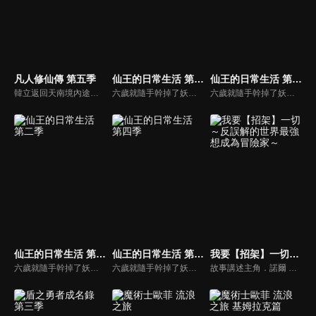
凡人修仙傳 第五季
仙王的日常生活 第三季
仙王的日常生活 第一季
韓立返回天南境內途中，從慕蘭法士手中救下了舊識，從而得知南宮婉音訊，他決定前往掩月宗……慕蘭大舉入侵天南，黃龍山戰役中韓立殺招頻出，一戰成名！
六歲就隨手幹掉了妖王吞天蛤，作爲一個無所不能的修真奇才，王令得隱藏自己的大能，在一羣平凡的修真學生中活下去。普通人追求的錢財，仙術，法寶，聲名，這個年輕人都不在意。無論豪門千金孫蓉的愛慕，影流頂級殺手的狙殺，父母無間斷的囉嗦，都無法阻止他對乾脆面的追求。
六歲就隨手幹掉了妖王吞天蛤，作爲一個無所不能的修真奇才，王令得隱藏自己的大能，在一羣平凡的修真學生中活下去。普通人追求的錢財，仙術，法寶，聲名，這個年輕人都不在意。無論豪門千金孫蓉的愛慕，影流頂級殺手的狙殺，父母無間斷的囉嗦，都無法阻止他對乾脆面的追求。
仙王的日常生活 第二季
仙王的日常生活 第四季
我要【招架】一切～反誤解的世界最強想成為冒險家～
六歲就隨手幹掉了妖王吞天蛤，作爲一個無所不能的修真奇才，王令得隱藏自己的大能，在一羣平凡的修真學生中活下去。普通人追求的錢財，仙術，法寶，聲名，這個年輕人都不在意。無論豪門千金孫蓉的愛慕，影流頂級殺手的狙殺，父母無間斷的囉嗦，都無法阻止他對乾脆面的追求。
六歲就隨手幹掉了妖王吞天蛤，作爲一個無所不能的修真奇才，王令得隱藏自己的大能，在一羣平凡的修真學生中活下去。普通人追求的錢財，仙術，法寶，聲名，這個年輕人都不在意。無論豪門千金孫蓉的愛慕，影流頂級殺手的狙殺，父母無間斷的囉嗦，都無法阻止他對乾脆面的追求。
故事講述主角．諾爾 是個憧憬冒險者卻沒有才能的青年。不過努力不懈的他，將透過磨練防禦技「招架」，讓自己從最低階提升到異次元的領域，並在拯救王女後展開意想不到的經歷。