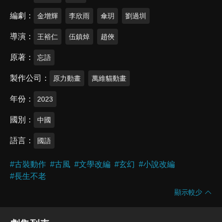
編劇
金增輝
李欣雨
傘玥
劉過圳
導演
王裕仁
伍鎮焯
趙俠
原著
忘語
製作公司
原力動畫
萬維貓動畫
年份
2023
國別
中國
語言
國語
#
古裝動作
#
古風
#
文學改編
#
玄幻
#
小說改編
#
長生不老
顯示較少