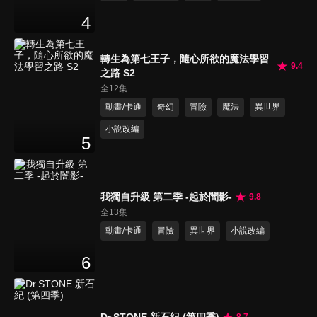
4
轉生為第七王子，隨心所欲的魔法學習
9.4
之路 S2
全12集
動畫/卡通
奇幻
冒險
魔法
異世界
小說改編
5
我獨自升級 第二季 -起於闇影-
9.8
全13集
動畫/卡通
冒險
異世界
小說改編
6
Dr.STONE 新石紀 (第四季)
8.7