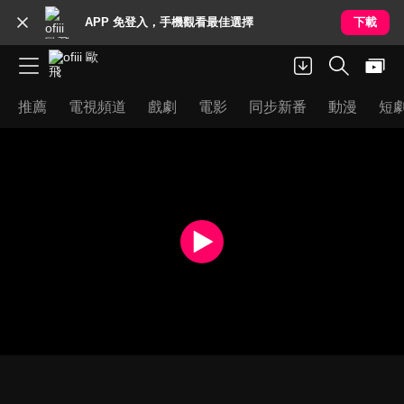
APP 免登入，手機觀看最佳選擇
下載
推薦
電視頻道
戲劇
電影
同步新番
動漫
短