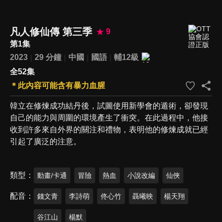
凡人修仙傳 第三季
9
第1集
2023
29 分鐘
中國
國語
輔12級
全52集
＊此內容可能含有暴力血腥
韓立在修煉成功結丹後，試圖使用新學會的遁術，卻發現
自己的能力與周圍的環境產生了衝突。在此過程中，他接
收到許多來自外界的關注和禮物，表明他的修煉成就已經
引起了廣泛的注意。
類型
動畫/卡通
冒險
熱血
小說改編
仙俠
配音
錢文青
李詩萌
佟心竹
聶曦映
楊天翔
谷江山
楊默