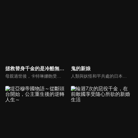
拯救替身千金的是冷酷無情冰之王子的愛
鬼的新娘
母親過世後，卡特琳娜飽受繼母一家的虐待，被迫淪為僕人。當她的繼妹被命令前往遙遠的北方邊境接受禮儀訓練時，家人便派卡特琳娜代替她前往。卡特琳娜懷著恐懼，以為會遭到傳聞中「詛咒王子」的殘酷對待，卻意外地受到了王子的善待。一位心地善良的貴族小姐和一位冷漠孤僻的王子，展開了一段浪漫的邂逅，愛情慢慢融化了冰封的心。
人類與妖怪和平共處的日本。女性渴望成為妖怪的新娘，妖怪擁有強大的力量和影響力，被視為莫大的榮耀。柚子是個普通的高中生，總是被拿來和成為狐妖新娘的妹妹比較，因此在家人眼中，她一直被忽視。然而，命運的轉捩點出現在她遇到一位容貌絕美的少年，柚子的人生從此發生了翻天覆地的變化。“我終於找到你了，我的新娘。”他的名字叫鬼龍院玲也，他是個鬼怪，名列妖怪等級的頂端。