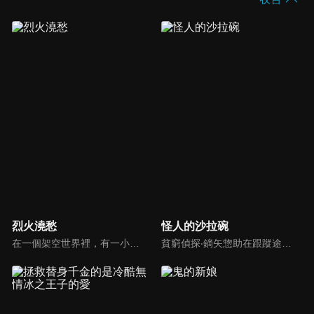
烈火澆愁
怪人的沙拉碗
在一個架空世界裡，有一小群存在著“特殊能力”的人。他們不會在普通人面前暴露自己，並通過一個自治組織——異控中心，對各種特能造成的非自然事件進行管理，維護社會秩序。然而隨著時間流逝，特能人之間也出現了立場分化。有人想要守護和平，有人想利用特能攫取私利。矛盾，一觸即發。
貧窮偵探‧鏑矢惣助在跟蹤途中，遇見了會使用魔術的異世界皇女莎拉。惣助受情勢所逼，和莎拉展開了同居生活，不過莎拉很快地便習慣了現代日本的生活模式。另一方面，跟著莎拉傳送到現代日本來的女騎士莉薇亞，則是以遊民的身分，過起意外充滿歡樂的日子。這兩個異世界人積極勇敢地面對生命的態度，也日漸對惣助、鬼畜律師、分手業者、宗教家等生活在這塊土地上的奇葩人士們造成影響──