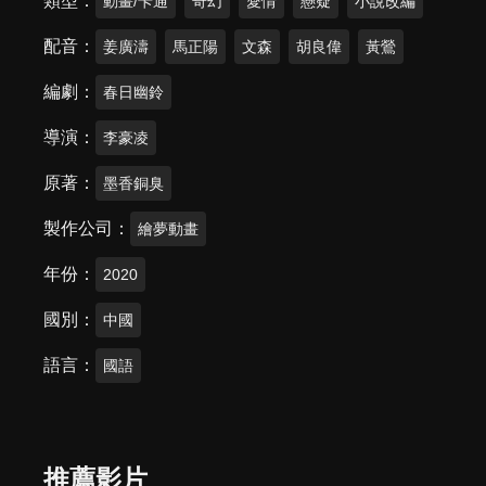
類型
動畫/卡通
奇幻
愛情
懸疑
小說改編
配音
姜廣濤
馬正陽
文森
胡良偉
黃鶯
編劇
春日幽鈴
導演
李豪凌
原著
墨香銅臭
製作公司
繪夢動畫
年份
2020
國別
中國
語言
國語
推薦影片