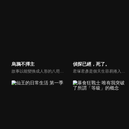
烏鴉不擇主
偵探已經，死了。
故事以能變換成人形的八咫烏為中心展開。他們生活在與人類世界隔絕的山中，這片世界被稱為「山內」，他們過著如同人類般的生活。山內的世界彷彿平安朝重現，由八咫烏之首「金烏」所統治的朝廷管理著百姓。八咫烏們在各地建造寺廟與神社，並信奉開創山內世界的神靈——山神。
君塚君彥是個天生容易捲入麻煩事的少年，有天，他在飛機上成為自稱偵探、美若天使的少女．希耶絲塔的助手。兩人為了對抗世界之敵，整整三年來往世界各地，最後卻因死亡而分離。一年後，升上高三的君塚過著極為平凡的學生生活。此時，一位委託人出現了。「你就是名偵探？」連繫過去與未來的宏偉故事，再度展開。