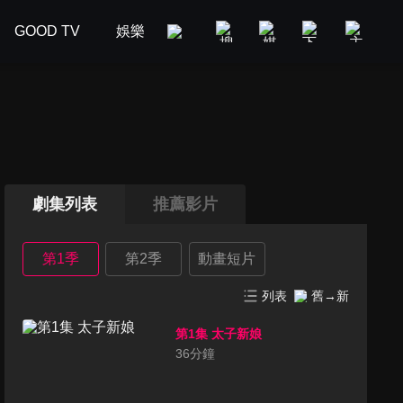
GOOD TV
娛樂
美食旅遊
新聞政論
汽車
劇集列表
推薦影片
第1季
第2季
動畫短片
列表
舊→新
第1集 太子新娘
36
分鐘