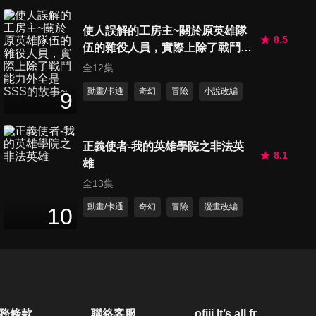
使人誤解的工房主~關於原英雄隊
8.5
伍的雜役人員，實際上除了戰鬥能
力外全是SSS的故事~
全12集
動畫/卡通
奇幻
冒險
小說改編
9
正義使者-我的英雄學院之非法英
8.1
雄
全13集
動畫/卡通
奇幻
冒險
漫畫改編
10
務條款
聯絡客服
ofiii lt’s all free