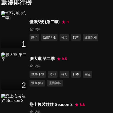
動漫排行榜
第7集 蠍尾蛇影
怪獸8號 (第二季)
9
24
分鐘
全13集
動作
動畫/卡通
科幻
獵奇
漫畫改編
1
第8集 風起古國
20
分鐘
膽大黨 第二季
9.5
全12集
第9集 妖道之禍
動畫/卡通
奇幻
科幻
日本
冒險
21
分鐘
2
漫畫改編
靈異神怪
第10集 半月往事
21
分鐘
戀上換裝娃娃 Season 2
8.8
全12集