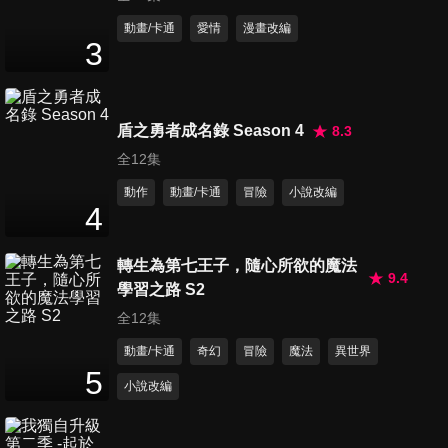
第11集 沙埋功過
動畫/卡通
愛情
漫畫改編
3
32
分鐘
特別篇 拈花夜話
盾之勇者成名錄 Season 4
8.3
22
分鐘
全12集
動作
動畫/卡通
冒險
小說改編
4
轉生為第七王子，隨心所欲的魔法
9.4
學習之路 S2
全12集
動畫/卡通
奇幻
冒險
魔法
異世界
5
小說改編