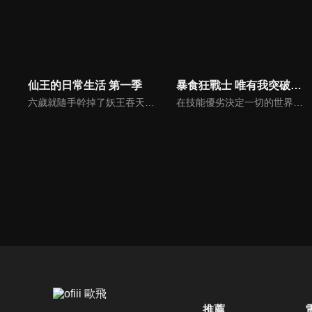
仙王的日常生活 第一季
暴食狂戰士 唯有我突破了所謂「等級」的概念
六歲就隨手幹掉了妖王吞天蛤，作爲一個無所不能的修真奇才，王令得隱藏自己的大能，在一羣平凡的修真學生中活下去。普通人追求的錢財，仙術，法寶，聲名，這個年輕人都不在意。無論豪門千金孫蓉的愛慕，影流頂級殺手的狙殺，父母無間斷的囉嗦，都無法阻止他對乾脆面的追求。
在技能優劣決定一切的世界，被輕蔑為無用之才的少年──斐特被迫過著最底層的生活。斐特持有的技能「暴食」是個只會餓肚子，完全派不上用場的能力。被這個世界最頂端聖騎士一族布雷立庫家盯上的他，每天都過著動不動就被暴力相向，並被推去做雜事的日子。唯一的救贖就是儘管同為聖騎士，然而非但不會瞧不起斐特，還願意與他相處的羅琪希．哈特。
推薦