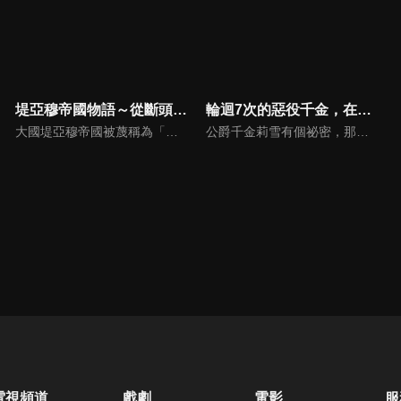
堤亞穆帝國物語～從斷頭台開始，公主重生後的逆轉人生～
輪迴7次的惡役千金，在前敵國享受隨心所欲的新婚生活
大國堤亞穆帝國被蔑稱為「任性皇女」的20歲皇女米雅，因人民革命而被送上斷頭台處刑。原本應該是如此的，醒來時卻發現時空穿越到12歲時！看來這裡是讓我重新來過的世界——放在她枕頭旁的，是遭處刑的她所寫的染血的日記。開始走上第二人生的米雅，決心重建帝國。
公爵千金莉雪有個祕密，那就是「20歲喪命時就會回到5年前廢除婚約的瞬間」。 至今享受了成為商人、藥師、侍女、騎士等各式各樣的人生， 但這回迎來第7次的人生，她下定決心要悠悠哉哉地長命百歲。 正當準備付諸行動時，卻遇到了在上一段人生殺了自己的人，加爾古海因皇國的王太子阿諾德•海因！？而且對方還突然向自己求婚？莉雪將怎麼發揮自己過去所學的專長，實現自己的目標並面對將遇到的困難呢？
電視頻道
戲劇
電影
服