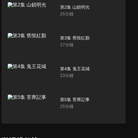
第2集 山鎖明光
25
分鐘
第3集 舊恨紅顏
27
分鐘
第4集 鬼王花城
23
分鐘
第5集 菩薺記事
25
分鐘
第6集 半月迷蹤
26
分鐘