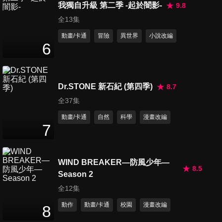
我獨自升級 第二季 -起於闇影-
9.8
全13集
動畫/卡通
冒險
異世界
小說改編
6
Dr.STONE 新石紀 (第四季)
8.7
全37集
動畫/卡通
自然
科學
漫畫改編
7
WIND BREAKER—防風少年—
8.5
Season 2
全12集
動作
動畫/卡通
校園
漫畫改編
8