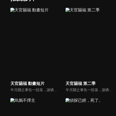
天官賜福 動畫短片
天官賜福 第二季
半月關之事告一段落，謝憐受神武大帝君吾的傳喚回天庭述職，卻意外得知有神官在鬼市附近施法求救。 而鬼市如今的主人「血雨探花」花城，正是七日前突然辭別的紅衣少年三郎。 此事疑點重重，謝憐自願請命，與風師青玄、東方武神郎千秋一同秘訪鬼市探查真相…。
半月關之事告一段落，謝憐受神武大帝君吾的傳喚回天庭述職，卻意外得知有神官在鬼市附近施法求救。 而鬼市如今的主人「血雨探花」花城，正是七日前突然辭別的紅衣少年三郎。 此事疑點重重，謝憐自願請命，與風師青玄、東方武神郎千秋一同秘訪鬼市探查真相…。