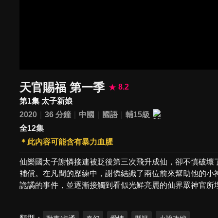
天官賜福 第一季
8.2
第1集 太子新娘
2020
36 分鐘
中國
國語
輔15級
全12集
＊此內容可能含有暴力血腥
仙樂國太子謝憐接連被貶後第三次飛升成仙，卻不慎破壞
補償。在凡間的歷練中，謝憐結識了兩位前來幫助他的小
詭譎的事件，並逐漸接觸到看似光鮮亮麗的仙界眾神官所