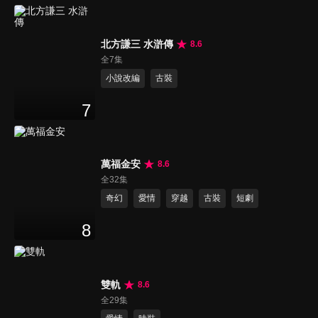
北方謙三 水滸傳
8.6
全7集
小說改編
古裝
7
萬福金安
8.6
全32集
奇幻
愛情
穿越
古裝
短劇
8
雙軌
8.6
全29集