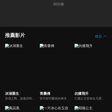
38
分鐘
推薦影片
收合
冰湖重生
青囊傳
勿擾飛升
冰湖之戰，諸葛玥和楚喬落入冰湖，楚喬被燕洵所救，得知諸葛玥已死，她尋機刺殺燕洵，為諸葛玥報仇。楚喬在卞唐幾次三番受到一位神秘男子的幫助，她有種似曾相識的感覺，不禁懷疑諸葛玥還活著。燕洵變本加厲，掀起四國紛亂。最終，楚喬能否平定天下並再與諸葛玥重聚？
世代研究醫術的神木族少年木星塵，救下誤闖領地的醫藥世家之女葉雲裳，為逃避皇族內鬥而隨她一起來到民國亂世，卻遇上罕見瘟疫，木星塵憑藉青囊術拯救了眾生和本族，經歷各類誘惑與愛情的考驗，最終成為一代醫尊，最後他放棄王位，和愛人葉雲裳雲遊人間。
亡國公主箜篌在凡塵受盡冷眼，意外闖入修仙界後反成眾人寵愛的焦點。為磨心性，她主動離開安逸環境下山歷練，途中結識病弱卻神秘的桓宗，相伴闖蕩。屢次生死關頭中，兩人攜手破心魔、共成長。直到後來箜篌才知，桓宗竟是自己暗戀多年的話本作者，也是修仙界深藏不露的天才。最終二人並肩成為宗師。