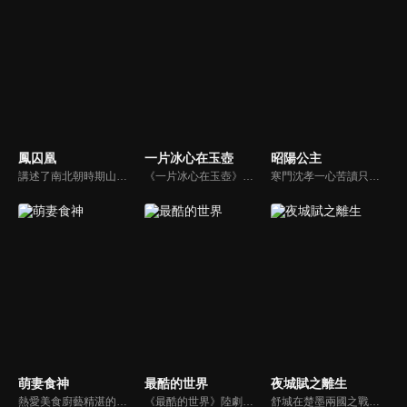
鳳囚凰
一片冰心在玉壺
昭陽公主
講述了南北朝時期山陰公主劉楚玉及門客容止之間發生的一系列權謀愛情故事。
《一片冰心在玉壺》陸劇線上看。勵志成為江湖第一俠盜的天才少女莫研（張慧雯），為了給蒙冤入獄的五師兄翻案，來到開封府成為女捕快，並與南俠展昭（吳希澤）結為歡喜冤家，兩人一路揭露層層陰謀的故事。
寒門沈孝一心苦讀只為入朝為官，查清父親死因，卻意外與昭陽公主李述一夜春風後又被其棄之。不久後他高中狀元，新考鹿鳴宴沈孝面聖，第一道奏疏就是彈劾這位「驕奢淫逸」的公主。兩人從相殺到相惜，相互欣賞生出情愫。從對立到聯手，兩人在並肩對抗的路上，意識到只有國泰民安才能有個人命運的安好 。
萌妻食神
最酷的世界
夜城賦之離生
熱愛美食廚藝精湛的現代少女葉佳瑤，陰錯陽差之下穿越到了古代，還被綁匪綁到黑風寨，被迫嫁給原為世子爺的黑風寨主當家夏淳於！黑風寨被攻破後，葉佳瑤女扮男裝來到京城，憑藉精湛的廚藝成為京城飲食界的霸主。而夏淳于與葉佳瑤兩人在京城重逢之後，捲入奪嫡事件，克服了重重困難，與葉佳瑤終成眷屬。
《最酷的世界》陸劇線上看。劇情講述一心想在新聞領域出人頭地的草根女孩滕小小（周雨彤），因公司突遭新媒體Yo傳媒收購，不得不從實習生重新做起，她在傳統媒體與新媒體的身份轉型中努力不懈、勇敢逐夢，歷經成長，最終收穫事業和愛情 。
舒城在楚墨兩國之戰中落敗，並成為了墨國五皇女莫茴的魂器。失去自我意識的舒城跟隨姐姐莫茹回到墨國，面對失而復得的妹妹，莫茹欣喜又憂慮。為了保護親人和國家她棄醫從戎，甚至為了保護莫茴不惜被砍掉一條手臂，然而這一切都阻擋不了局勢的動盪不安...