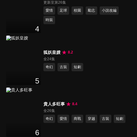
更新至第26集
愛情
足球
校園
勵志
小說改編
時裝
4
狐妖皇嫂
8.2
全24集
奇幻
古裝
短劇
5
貴人多旺事
8.4
全26集
奇幻
愛情
商戰
穿越
古裝
短劇
6