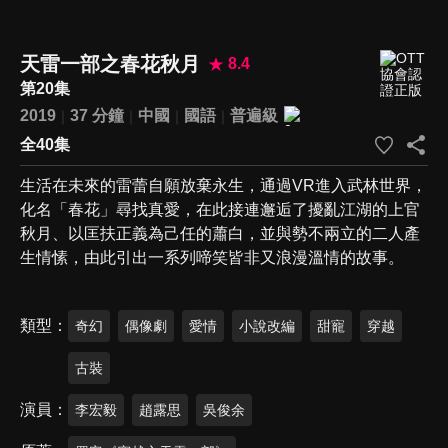
天雷一部之春花秋月
8.4
第20集
2019
37 分鐘
中國
國語
普遍級
全40集
生活在未來的雷蕾自願放棄永生，通過VR進入武林世界，
化名「春花」尋找真愛，在此接連邂逅了擾亂江湖的上官
秋月、以匡扶正義為己任的蕭白，並與勢不兩立的二人產
生情愫，由此引出一系列啼笑皆非又浪漫溫情的故事。
類型
奇幻
偶像劇
愛情
小說改編
甜寵
穿越
古裝
演員
李宏毅
趙露思
吳俊余