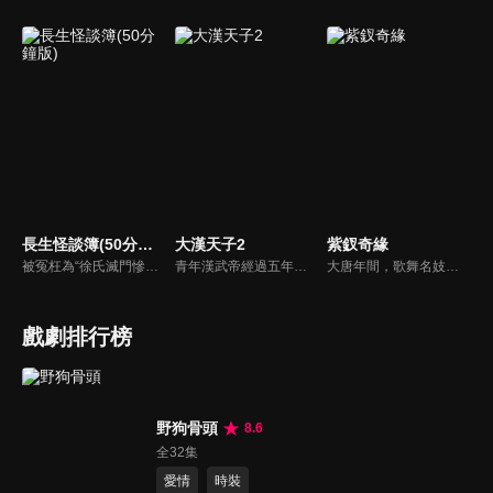
長生怪談簿(50分鐘版)
大漢天子2
紫釵奇緣
被冤枉為“徐氏滅門慘案”兇手的主人公在多年後深陷倖存者的複仇圈套，成功說服其共同對抗真兇，並找出真相的故事。整個故事發生在一個荒山客棧，眾人鬥智斗勇，一步步揭開每個人的秘密，還原案件本來面目。
青年漢武帝經過五年執政，平息後宮勢力、抗拒外患入侵、粉碎政變陰謀，坐穩了皇帝寶座，正是開展雄才大略之時。能臣汲黯受到賞識，並引薦另一位奇才主父偃，漢武帝視其張固再世，委以重任。國力強盛使漢武帝屢屢北伐外族，只是規模巨大的戰爭使漢室逐漸捉襟見肘，諸侯勢力蠢蠢欲動。
大唐年間，歌舞名妓霍小玉、風流俠客納蘭東、書香才子李益和巾幗紅顏盧靖瀾為首的風騷人物，彼此錯綜複雜的命運與感情糾葛。一場指腹為婚的誤會，造成浪漫卻無果的錯點鴛鴦，他們在階級差異與強權壓迫中勇於追求真愛，在宮廷權謀與世俗現實的拉扯中身不由己地被推向命運的叉路...
戲劇排行榜
野狗骨頭
8.6
全32集
愛情
時裝