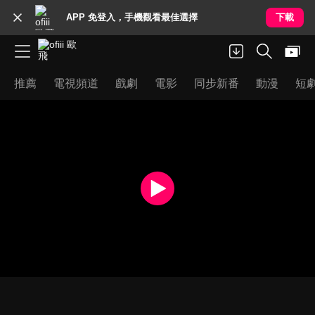
APP 免登入，手機觀看最佳選擇
下載
推薦
電視頻道
戲劇
電影
同步新番
動漫
短