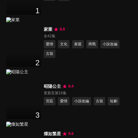
1
家業
8.9
全42集
愛情
文化
家庭
商戰
小說改編
古裝
2
昭陽公主
8.4
更新至第16集
宮廷
愛情
小說改編
古裝
短劇
3
燦如繁星
9.6