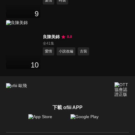
愛情
時裝
9
良陳美錦
8.8
全41集
愛情
小說改編
古裝
10
下載 ofiii APP