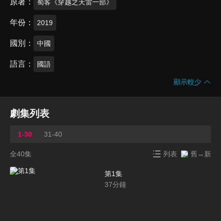
原著
蜀客《穿越之天雷一部》
年份
2019
國別
中國
語言
國語
顯示較少
劇集列表
1-30
31-40
全40集
列表
舊→新
第1集
37
分鐘