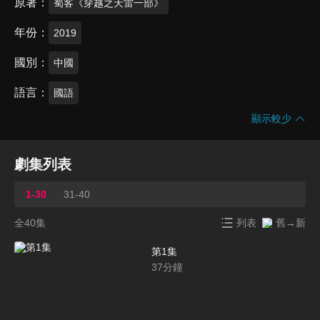
原著
蜀客《穿越之天雷一部》
年份
2019
國別
中國
語言
國語
顯示較少
劇集列表
1-30
31-40
全40集
列表
舊→新
第1集
37
分鐘