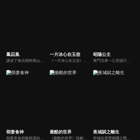
鳳囚凰
一片冰心在玉壺
昭陽公主
講述了南北朝時期山陰公主劉楚玉及門客容止之間發生的一系列權謀愛情故事。
《一片冰心在玉壺》陸劇線上看。勵志成為江湖第一俠盜的天才少女莫研（張慧雯），為了給蒙冤入獄的五師兄翻案，來到開封府成為女捕快，並與南俠展昭（吳希澤）結為歡喜冤家，兩人一路揭露層層陰謀的故事。
寒門沈孝一心苦讀只為入朝為官，查清父親死因，卻意外與昭陽公主李述一夜春風後又被其棄之。不久後他高中狀元，新考鹿鳴宴沈孝面聖，第一道奏疏就是彈劾這位「驕奢淫逸」的公主。兩人從相殺到相惜，相互欣賞生出情愫。從對立到聯手，兩人在並肩對抗的路上，意識到只有國泰民安才能有個人命運的安好 。
萌妻食神
最酷的世界
夜城賦之離生
熱愛美食廚藝精湛的現代少女葉佳瑤，陰錯陽差之下穿越到了古代，還被綁匪綁到黑風寨，被迫嫁給原為世子爺的黑風寨主當家夏淳於！黑風寨被攻破後，葉佳瑤女扮男裝來到京城，憑藉精湛的廚藝成為京城飲食界的霸主。而夏淳于與葉佳瑤兩人在京城重逢之後，捲入奪嫡事件，克服了重重困難，與葉佳瑤終成眷屬。
《最酷的世界》陸劇線上看。劇情講述一心想在新聞領域出人頭地的草根女孩滕小小（周雨彤），因公司突遭新媒體Yo傳媒收購，不得不從實習生重新做起，她在傳統媒體與新媒體的身份轉型中努力不懈、勇敢逐夢，歷經成長，最終收穫事業和愛情 。
舒城在楚墨兩國之戰中落敗，並成為了墨國五皇女莫茴的魂器。失去自我意識的舒城跟隨姐姐莫茹回到墨國，面對失而復得的妹妹，莫茹欣喜又憂慮。為了保護親人和國家她棄醫從戎，甚至為了保護莫茴不惜被砍掉一條手臂，然而這一切都阻擋不了局勢的動盪不安...