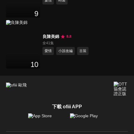
愛情
時裝
9
良陳美錦
8.8
全41集
愛情
小說改編
古裝
10
下載 ofiii APP