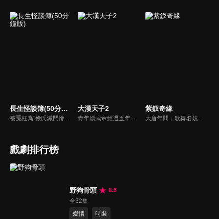
長生怪談簿(50分鐘版)
大漢天子2
紫釵奇緣
被冤枉為“徐氏滅門慘案”兇手的主人公在多年後深陷倖存者的複仇圈套，成功說服其共同對抗真兇，並找出真相的故事。整個故事發生在一個荒山客棧，眾人鬥智斗勇，一步步揭開每個人的秘密，還原案件本來面目。
青年漢武帝經過五年執政，平息後宮勢力、抗拒外患入侵、粉碎政變陰謀，坐穩了皇帝寶座，正是開展雄才大略之時。能臣汲黯受到賞識，並引薦另一位奇才主父偃，漢武帝視其張固再世，委以重任。國力強盛使漢武帝屢屢北伐外族，只是規模巨大的戰爭使漢室逐漸捉襟見肘，諸侯勢力蠢蠢欲動。
大唐年間，歌舞名妓霍小玉、風流俠客納蘭東、書香才子李益和巾幗紅顏盧靖瀾為首的風騷人物，彼此錯綜複雜的命運與感情糾葛。一場指腹為婚的誤會，造成浪漫卻無果的錯點鴛鴦，他們在階級差異與強權壓迫中勇於追求真愛，在宮廷權謀與世俗現實的拉扯中身不由己地被推向命運的叉路...
戲劇排行榜
野狗骨頭
8.6
全32集
愛情
時裝