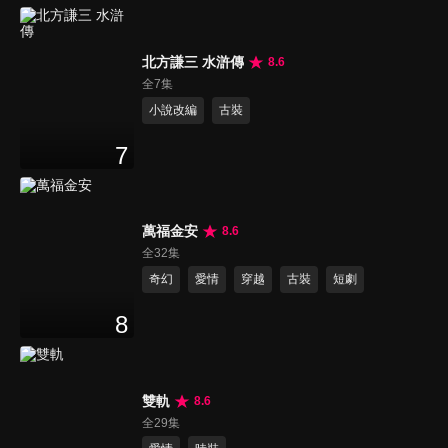
北方謙三 水滸傳
8.6
全7集
小說改編
古裝
7
萬福金安
8.6
全32集
奇幻
愛情
穿越
古裝
短劇
8
雙軌
8.6
全29集