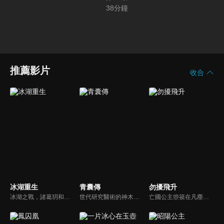
38
分鐘
推薦影片
收合
冰湖重生
青囊傳
勿擾飛升
冰湖之戰，諸葛玥和楚喬落入冰湖，楚喬被燕洵所救，得知諸葛玥已死，她尋機刺殺燕洵，為諸葛玥報仇。楚喬在卞唐幾次三番受到一位神秘男子的幫助，她有種似曾相識的感覺，不禁懷疑諸葛玥還活著。燕洵變本加厲，掀起四國紛亂。最終，楚喬能否平定天下並再與諸葛玥重聚？
世代研究醫術的神木族少年木星塵，救下誤闖領地的醫藥世家之女葉雲裳，為逃避皇族內鬥而隨她一起來到民國亂世，卻遇上罕見瘟疫，木星塵憑藉青囊術拯救了眾生和本族，經歷各類誘惑與愛情的考驗，最終成為一代醫尊，最後他放棄王位，和愛人葉雲裳雲遊人間。
亡國公主箜篌在凡塵受盡冷眼，意外闖入修仙界後反成眾人寵愛的焦點。為磨心性，她主動離開安逸環境下山歷練，途中結識病弱卻神秘的桓宗，相伴闖蕩。屢次生死關頭中，兩人攜手破心魔、共成長。直到後來箜篌才知，桓宗竟是自己暗戀多年的話本作者，也是修仙界深藏不露的天才。最終二人並肩成為宗師。