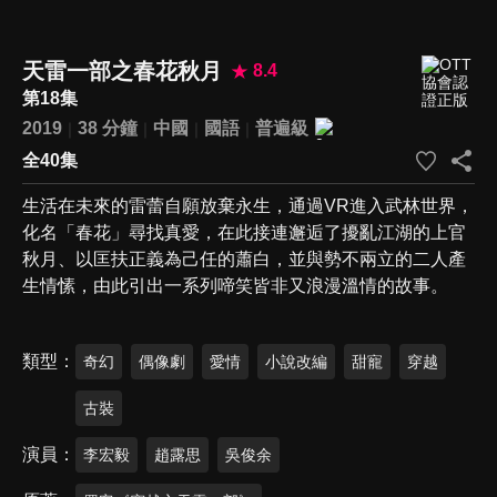
天雷一部之春花秋月
8.4
第18集
2019
38 分鐘
中國
國語
普遍級
全40集
生活在未來的雷蕾自願放棄永生，通過VR進入武林世界，
化名「春花」尋找真愛，在此接連邂逅了擾亂江湖的上官
秋月、以匡扶正義為己任的蕭白，並與勢不兩立的二人產
生情愫，由此引出一系列啼笑皆非又浪漫溫情的故事。
類型
奇幻
偶像劇
愛情
小說改編
甜寵
穿越
古裝
演員
李宏毅
趙露思
吳俊余