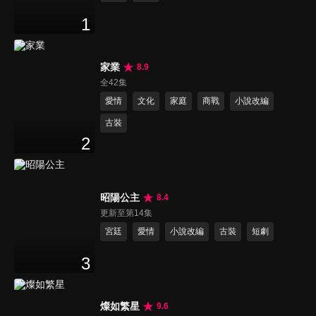
1
家業
8.9
全42集
愛情
文化
家庭
商戰
小說改編
古裝
2
昭陽公主
8.4
更新至第14集
宮廷
愛情
小說改編
古裝
短劇
3
燦如繁星
9.6