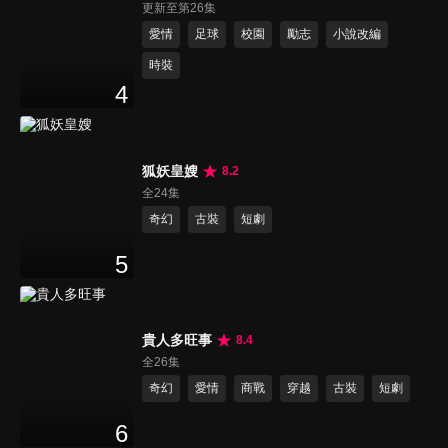
更新至第26集
愛情
足球
校園
勵志
小說改編
時裝
4
狐妖皇嫂
8.2
全24集
奇幻
古裝
短劇
5
貴人多旺事
8.4
全26集
奇幻
愛情
商戰
穿越
古裝
短劇
6