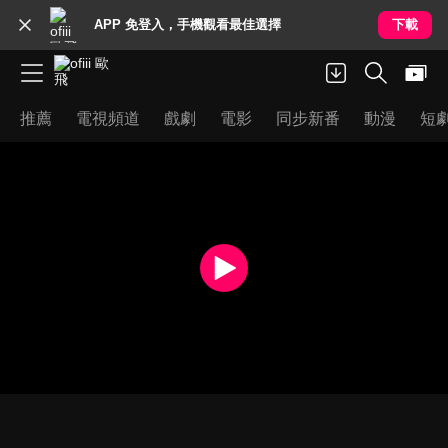
APP 免登入，手機觀看最佳選擇
下載
推薦
電視頻道
戲劇
電影
同步新番
動漫
短