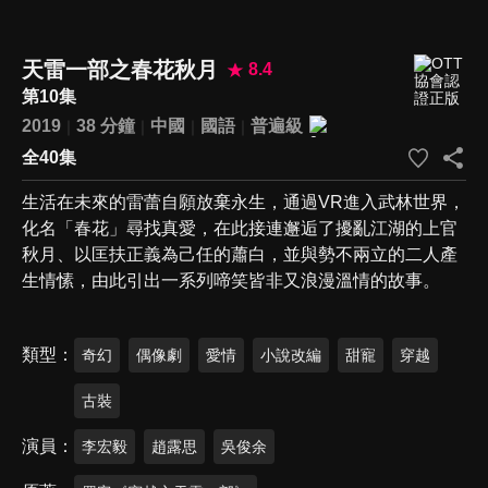
天雷一部之春花秋月
8.4
第10集
2019
38 分鐘
中國
國語
普遍級
全40集
生活在未來的雷蕾自願放棄永生，通過VR進入武林世界，
化名「春花」尋找真愛，在此接連邂逅了擾亂江湖的上官
秋月、以匡扶正義為己任的蕭白，並與勢不兩立的二人產
生情愫，由此引出一系列啼笑皆非又浪漫溫情的故事。
類型
奇幻
偶像劇
愛情
小說改編
甜寵
穿越
古裝
演員
李宏毅
趙露思
吳俊余