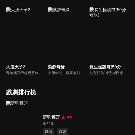
大漢天子2
紫釵奇緣
長生怪談簿(50分鐘版)
青年漢武帝經過五年執政，平息後宮勢力、抗拒外患入侵、粉碎政變陰謀，坐穩了皇帝寶座，正是開展雄才大略之時。能臣汲黯受到賞識，並引薦另一位奇才主父偃，漢武帝視其張固再世，委以重任。國力強盛使漢武帝屢屢北伐外族，只是規模巨大的戰爭使漢室逐漸捉襟見肘，諸侯勢力蠢蠢欲動。
大唐年間，歌舞名妓霍小玉、風流俠客納蘭東、書香才子李益和巾幗紅顏盧靖瀾為首的風騷人物，彼此錯綜複雜的命運與感情糾葛。一場指腹為婚的誤會，造成浪漫卻無果的錯點鴛鴦，他們在階級差異與強權壓迫中勇於追求真愛，在宮廷權謀與世俗現實的拉扯中身不由己地被推向命運的叉路...
被冤枉為“徐氏滅門慘案”兇手的主人公在多年後深陷倖存者的複仇圈套，成功說服其共同對抗真兇，並找出真相的故事。整個故事發生在一個荒山客棧，眾人鬥智斗勇，一步步揭開每個人的秘密，還原案件本來面目。
戲劇排行榜
野狗骨頭
8.6
全32集
愛情
時裝