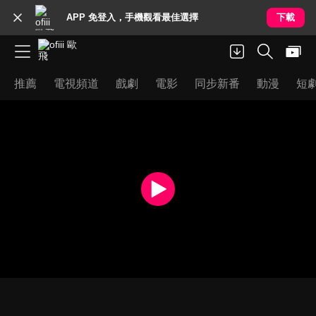
APP 免登入，手機觀看最佳選擇
下載
推薦
電視頻道
戲劇
電影
同步新番
動漫
短