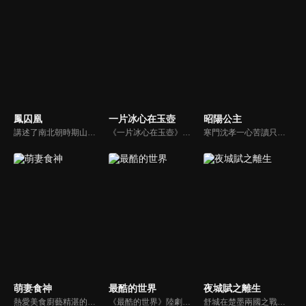
鳳囚凰
一片冰心在玉壺
昭陽公主
講述了南北朝時期山陰公主劉楚玉及門客容止之間發生的一系列權謀愛情故事。
《一片冰心在玉壺》陸劇線上看。勵志成為江湖第一俠盜的天才少女莫研（張慧雯），為了給蒙冤入獄的五師兄翻案，來到開封府成為女捕快，並與南俠展昭（吳希澤）結為歡喜冤家，兩人一路揭露層層陰謀的故事。
寒門沈孝一心苦讀只為入朝為官，查清父親死因，卻意外與昭陽公主李述一夜春風後又被其棄之。不久後他高中狀元，新考鹿鳴宴沈孝面聖，第一道奏疏就是彈劾這位「驕奢淫逸」的公主。兩人從相殺到相惜，相互欣賞生出情愫。從對立到聯手，兩人在並肩對抗的路上，意識到只有國泰民安才能有個人命運的安好 。
萌妻食神
最酷的世界
夜城賦之離生
熱愛美食廚藝精湛的現代少女葉佳瑤，陰錯陽差之下穿越到了古代，還被綁匪綁到黑風寨，被迫嫁給原為世子爺的黑風寨主當家夏淳於！黑風寨被攻破後，葉佳瑤女扮男裝來到京城，憑藉精湛的廚藝成為京城飲食界的霸主。而夏淳于與葉佳瑤兩人在京城重逢之後，捲入奪嫡事件，克服了重重困難，與葉佳瑤終成眷屬。
《最酷的世界》陸劇線上看。劇情講述一心想在新聞領域出人頭地的草根女孩滕小小（周雨彤），因公司突遭新媒體Yo傳媒收購，不得不從實習生重新做起，她在傳統媒體與新媒體的身份轉型中努力不懈、勇敢逐夢，歷經成長，最終收穫事業和愛情 。
舒城在楚墨兩國之戰中落敗，並成為了墨國五皇女莫茴的魂器。失去自我意識的舒城跟隨姐姐莫茹回到墨國，面對失而復得的妹妹，莫茹欣喜又憂慮。為了保護親人和國家她棄醫從戎，甚至為了保護莫茴不惜被砍掉一條手臂，然而這一切都阻擋不了局勢的動盪不安...