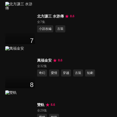
北方謙三 水滸傳
8.6
全7集
小說改編
古裝
7
萬福金安
8.6
全32集
奇幻
愛情
穿越
古裝
短劇
8
雙軌
8.6
全29集