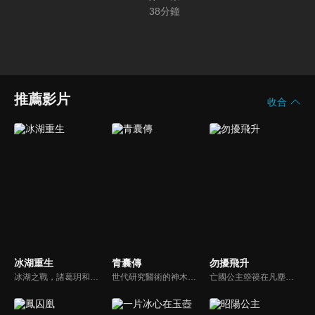
38
分鐘
推薦影片
收合
冰湖重生
青囊傳
勿擾飛升
冰湖之戰，諸葛玥和楚喬落入冰湖，楚喬被燕洵所救，得知諸葛玥已死，她尋機刺殺燕洵，為諸葛玥報仇。楚喬在卞唐幾次三番受到一位神秘男子的幫助，她有種似曾相識的感覺，不禁懷疑諸葛玥還活著。燕洵變本加厲，掀起四國紛亂。最終，楚喬能否平定天下並再與諸葛玥重聚？
世代研究醫術的神木族少年木星塵，救下誤闖領地的醫藥世家之女葉雲裳，為逃避皇族內鬥而隨她一起來到民國亂世，卻遇上罕見瘟疫，木星塵憑藉青囊術拯救了眾生和本族，經歷各類誘惑與愛情的考驗，最終成為一代醫尊，最後他放棄王位，和愛人葉雲裳雲遊人間。
亡國公主箜篌在凡塵受盡冷眼，意外闖入修仙界後反成眾人寵愛的焦點。為磨心性，她主動離開安逸環境下山歷練，途中結識病弱卻神秘的桓宗，相伴闖蕩。屢次生死關頭中，兩人攜手破心魔、共成長。直到後來箜篌才知，桓宗竟是自己暗戀多年的話本作者，也是修仙界深藏不露的天才。最終二人並肩成為宗師。