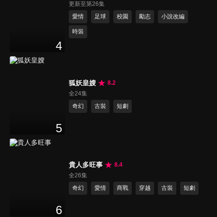
更新至第26集
愛情
足球
校園
勵志
小說改編
時裝
4
狐妖皇嫂
8.2
全24集
奇幻
古裝
短劇
5
貴人多旺事
8.4
全26集
奇幻
愛情
商戰
穿越
古裝
短劇
6