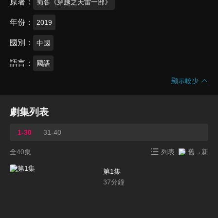
原著
蜀客《穿越之天雷一部》
年份
2019
國別
中國
語言
國語
顯示較少
劇集列表
1-30
31-40
全40集
列表
舊→新
第1集
37
分鐘