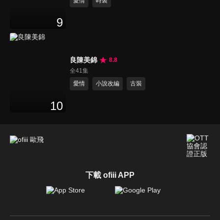
愛情
時裝
9
良陳美錦
8.8
全41集
愛情
小說改編
古裝
10
下載 ofiii APP