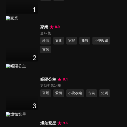
1
家業
8.9
全42集
愛情
文化
家庭
商戰
小說改編
古裝
2
昭陽公主
8.4
更新至第14集
宮廷
愛情
小說改編
古裝
短劇
3
燦如繁星
9.6