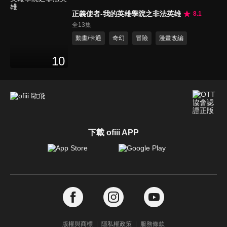
正義使者-我的英雄學院之非法英雄
8.1
全13集
動畫/卡通
奇幻
冒險
漫畫改編
10
下載 ofiii APP
版權與商標
隱私權政策
服務條款