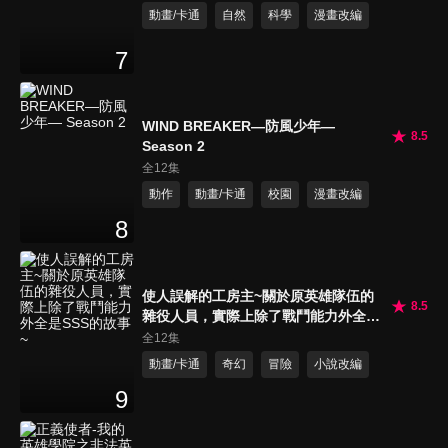
動畫/卡通
自然
科學
漫畫改編
7
WIND BREAKER—防風少年—
8.5
Season 2
全12集
動作
動畫/卡通
校園
漫畫改編
8
使人誤解的工房主~關於原英雄隊伍的
8.5
雜役人員，實際上除了戰鬥能力外全是
SSS的故事~
全12集
動畫/卡通
奇幻
冒險
小說改編
9