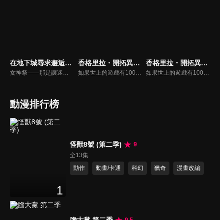
在地下城尋求邂逅是否搞錯了什麼 第五季
香格里拉・開拓異境~糞作獵手挑戰神作~(中文版)
香格里拉・開拓異境~糞作獵手挑戰神作~
女神祭――那是讓迷宮都市歐拉麗籠罩在熱鬧非凡、慶祝豐收的祭典。 在祭壇供奉象徵豐饒的女神們，其中也有那位「美之女神」的身影。 成功自地下城深層的絕境生還、重回日常的貝爾．克朗尼本來也期待著女神祭的熱鬧氣氛…… 直到他收到來自某個酒館少女所寄來的信。 「致貝爾先生，這次的女神祭請和我單獨約會。希兒」 少女在都市某個角落的小酒館所立下的決心，將會令少年和迷宮都市陷入混亂。 同時，號稱「最強」的「剽悍勇士（Einheriar）」們現在即將開始行動。 這是少年所經歷，少女所期望的眷族神話(Familiar Myth)
如果世上的遊戲有100款神作，就有1000款糞作。這是深愛糞作也為糞作所鍾愛的男人「陽務樂郎」挑戰與糞作完全極端的神作「香格里拉．開拓異境」的故事。以每個人都有過的遊戲體驗描寫全新感覺的奇幻故事，讓沉浸在過去回憶的大人們＆活在先進科技中的年輕人。
如果世上的遊戲有100款神作，就有1000款糞作。這是深愛糞作也為糞作所鍾愛的男人「陽務樂郎」挑戰與糞作完全極端的神作「香格里拉．開拓異境」的故事。以每個人都有過的遊戲體驗描寫全新感覺的奇幻故事，讓沉浸在過去回憶的大人們＆活在先進科技中的年輕人。
動漫排行榜
怪獸8號 (第二季)
9
全13集
動作
動畫/卡通
科幻
獵奇
漫畫改編
1