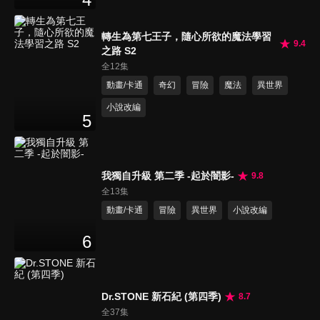
轉生為第七王子，隨心所欲的魔法學習
9.4
之路 S2
全12集
動畫/卡通
奇幻
冒險
魔法
異世界
小說改編
5
我獨自升級 第二季 -起於闇影-
9.8
全13集
動畫/卡通
冒險
異世界
小說改編
6
Dr.STONE 新石紀 (第四季)
8.7
全37集