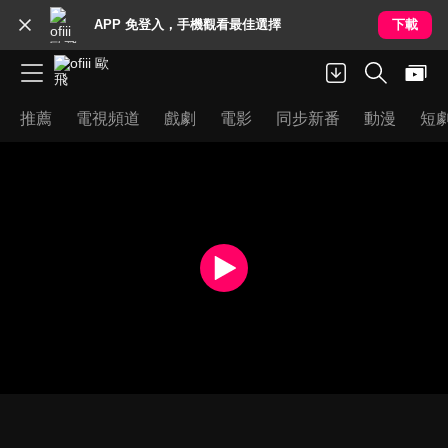
APP 免登入，手機觀看最佳選擇
下載
推薦
電視頻道
戲劇
電影
同步新番
動漫
短