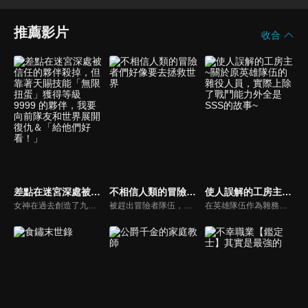
推薦影片
收合
差點在迷宮深處被信任的夥伴殺掉，但靠著天賜技能「無限扭蛋」獲得等級 9999 的夥伴，我要向前隊友和世界展開復仇＆「給他們好看！」
不相信人類的冒險者們好像要去拯救世界
使人誤解的工房主~關於原英雄隊伍的雜役人員，實際上除了戰鬥能力外全是SSS的故事~
女神在過去創造了九大種族。人族是其中最為弱小的存在。人族少年萊特幸運地加入由九大種族組成的隊伍「種族集合」，度過了短暫的幸福時光。然而等待他的，是在世界上最大最兇險的迷宮「奈落」中遭到背叛。倖存的萊特，才知道自己的天賜技能「無限扭蛋」真正的力量，自絕望的深淵爬起，築起最強的王國。
被趕出冒險者隊伍，又被女友欺騙的落魄輕戰士尼克，來到了一間酒館，像是要把一切煩心事都拋到九霄雲外似地猛灌酒。「人類什麼的能信個屁啊！！！！」焦躁和不滿不由自主地脫口而出。本該是只屬於自己的這股情緒，卻有四個人同時發出了相同聲音。各自懷著創傷，屬於他們的正宗冒險即將開幕！
在英雄隊伍作為雜務人員工作的溫柔少年格爾特，某天因「沒用」突然被逐出隊伍，甚至被判斷戰鬥相關的各種適性都是最低等級。格爾特為了維持生計，開始幫忙各式各樣的工作，但想不到他在所到之處都展現了超乎人類的驚人才能！因為格爾特除了戰鬥以外的領域，其實都是適性最高的 SSS 級…！然而關鍵的本人對此毫無發覺，並誤認是「常見的事」。這無自覺的行動將會拯救人們、城鎮、甚至國家！？被英雄隊伍開除的少年踏上不知所措的旅途——而這便是那「常見的故事」。