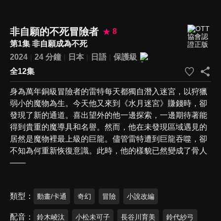
非自願的不死冒險者
8
第1集 非自願成為不死
2024
24 分鐘
日本
日語
保護級
全12集
身為萬年銅級冒險者的雷特每天都獨自潛入迷宮，以狩獵
弱小的魔物為生。今天他又來到《水月迷宮》賺錢時，卻
發現了新的通道。喜出望外的他一邊探索，一邊期待著能
得到貴重的魔導具和名譽。然而，他在未發現區域遇見的
居然是魔物裡最上級的巨龍。儘管雷特遭到巨龍吞噬，卻
不知為何重新恢復意識。此時，他的樣貌已然變成了骨人
——
類型
動畫/卡通
奇幻
冒險
小說改編
配音
鈴木崚汰
小松未可子
長谷川育美
鈴代紗弓