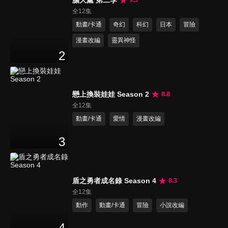
膽大黨 第二季
9.5
全12集
動畫/卡通
奇幻
科幻
日本
冒險
漫畫改編
靈異神怪
2
戀上換裝娃娃 Season 2
8.8
全12集
動畫/卡通
愛情
漫畫改編
3
盾之勇者成名錄 Season 4
8.3
全12集
動作
動畫/卡通
冒險
小說改編
4