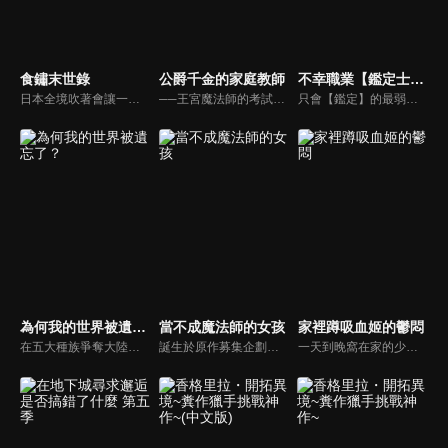
食鏽末世錄
公爵千金的家庭教師
不幸職業【鑑定士】其實是最強的
日本全境吹著會讓一切鏽化的「鏽蝕風」。人們過著懼怕城鎮和生命被鏽蝕的生活。赤星畢斯可是個為人忌諱的「蕈菇守護者」一族的少年，他為了拯救瀕死的師父，踏上尋找能淨化一切鏽蝕的蕈菇靈藥「食鏽」的旅程。旅行途中，他邂逅一名貌美的少年醫師貓柳美祿，美祿也同樣在尋找方法，對付侵蝕姊姊的鏽蝕。
──王宮魔法師的考試落榜了。世道真是殘酷。就算想回老家，身上也沒有錢。正當亞連在找工作時，他接到了一份差事──擔任公爵家的大小姐，也就是公爵千金的家庭教師。儘管整件事十分可疑，但應該不會像那個「孽緣」一樣難教吧？才剛這麼想完，等著他的卻是位完全無法使用魔法的少女！？
只會【鑑定】的最弱職業，也是最不幸的職業──【鑑定士】。身為鑑定士的艾因被夥伴戲稱為「撿垃圾的」，遭受悽慘不公的對待。自卑不已的他每天都過著卑微的生活。然而，艾因的命運因為與【世界樹】的精靈尤莉，以及守護精靈尤莉的賢者烏爾蘇拉相遇，出現了重大的轉變。從尤莉手中獲得【精靈的義眼】後，艾因接受了烏爾蘇拉的特訓，並漸漸累積了實力。為了實現尤莉的願望，讓她見到其他世界樹的姐妹，艾因於是踏上了旅途。與生俱來的善良本性再加上新獲得的勇氣，讓艾因一路克服各種困難。
為何我的世界被遺忘了？
當不成魔法師的女孩
家裡蹲吸血姬的鬱悶
在五大種族爭奪大陸霸權、 最後由人類的英雄希德率領人類獲得最終勝利的1 0 0年 後,人類少年凱伊卻在某日目睹 世 界被「覆寫 」的瞬間, 歷史變成 了英雄希德消失、人類戰敗後的世界 。在這被「 覆寫」的世界中, 發現沒人記得自己。
誕生於原作募集企劃「Project ANIMA」的原創TV動畫。這是圍繞一心想成為魔法師的天然少女可露米‧未來，以及被譽為「人才輩出的魔法師名門」愛德爾家的千金柚子‧愛德爾兩個女孩子的故事。要成為魔法師必須先入讀雷特蘭魔法學校——明明有著這種嚴格的前提條件，她們卻落榜了！？校園生活就此發生大轉變！古怪的同班同學、可疑的同好會，這所學校到底隱藏了什麽秘密！？這是由兩個與夢想擦肩而過、性格截然相反的女孩們譜寫的青春 × 魔法校園的奇幻故事！
一天到晚窩在家的少女黛拉可瑪莉，一覺醒來，居然被大力提拔成為帝國的將軍！而且可瑪莉率領的，還是一支以下犯上風氣盛行、嗜血又暴力的部隊。可瑪莉出生在吸血鬼名門世家，卻因討厭血而背負「三不」——「運動神經不行」、「身高不夠高」、「不能用魔法」。正當她走投無路時，她（應該要成為）心腹的女僕薇兒在這時建言：「請交給我吧。我一定會讓那些部下會錯意的！」靠著虛張聲勢和好運氣屢戰屢勝的可瑪莉，一部歡樂的幻想故事誕生！