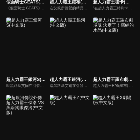
假面騎士GEATS(中文版)
超人力霸王羅布(中文版)
超人力霸王德卡(中文版)
《假面騎士 GEATS》的故事中，為了自神祕的敵人「邪魔徒」手中保護城市和平，主角們將變身為假面騎士，參加名為「願望大賽」擊潰敵人獲得點數，藉由成為競賽的贏家獲取「實現理想世界」的權利。
在父親所經營的精品店工作的湊活海和大學生的湊勇海兩兄弟，突如其來地遭遇到出現在這座城市的巨大未知生物 = 怪獸襲擊！於是兩人藉由羅布迴轉儀、羅布水晶之力變身成超人力霸王，開始保衛地球而戰！超人羅索、超人布魯的戰鬥即將開始！
"在超人力霸王特利卡擊敗闇之巨人十年後，昔日的怪獸災害已消滅，地球似乎恢復了和平。人類的目光進一步轉向宇宙，而怪獸災害的對策規模開始縮小。就在這時，突然飛來的神秘宇宙浮遊物體「索菲亞」開始襲擊地球，人類與宇宙的聯繫被斷絕，成為了「孤島般的星球」…"
超人力霸王銀河S(中文版)
超人力霸王銀河(中文版)
超人力霸王羅布劇場版 決定了！羈絆的水晶(中文版)
暗黑路基艾爾在引發的暗黑火花戰爭中，用擁有讓所有生物陷入時間停歇的暗黑波動將所有的超人力霸王，怪獸和宇宙人變成人偶，後在突然出現的超人力霸王銀河導致兩敗俱傷，雙方因能力用盡而進入沉睡狀態。人偶變成流星降落到地球上，從外國回來的禮堂光命運般的被選中為超人力霸王銀河的繼承者。
暗黑路基艾爾在引發的暗黑火花戰爭中用擁有讓所有生物陷入時間停歇的暗黑波動將所有的超人力霸王，怪獸和宇宙人變成人偶，後在突然出現的超人力霸王銀河導致兩敗俱傷，雙方因能力用盡而進入沉睡狀態…
超人力霸王R/B(羅布) 選擇！羈絆的水晶