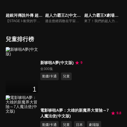
超銀河傳說外傳 超人力霸王傑洛 VS 黑暗獨眼傑洛(中文版)
超人力霸王Z(中文版)
超人力霸王X劇場版(中文版)
【STAGE I-衝突的宇宙】，這是怎麼一回事？出現在超人力霸王ZERO面前的，居然是和自己外貌相似、戰鬥力更勝一籌的黑暗超人ZERO？ 【STAGE II- ZERO的決死圈】，ZERO在雷歐的協助下，終於擊敗假超人兄弟，但黑暗超人ZERO的真正身份是什麼？兩者決鬥，究竟誰會勝出？
過去曾經四散在宇宙各處的惡魔碎片，再度讓宇宙陷入混亂。為了奪回和平的生活，超人力霸王們不停地在宇宙中奮戰。挺身面對邪惡的是超人力霸王0和弟子超人力霸王Z！Z獨自追著怪獸，來到了地球－－。當宇宙怪獸侵襲地球的瞬間，也造就了Z和遙輝的命運相會。兩位年輕人的熱血戰鬥故事，在此揭開序幕！
來了！我們的超人力霸王
兒童排行榜
新哆啦A夢(中文版)
9
全300集
動畫/卡通
兒童
1
電影哆啦A夢：大雄的新魔界大冒險～7
9.8
人魔法使(中文版)
動畫/卡通
兒童
日本
劇場版