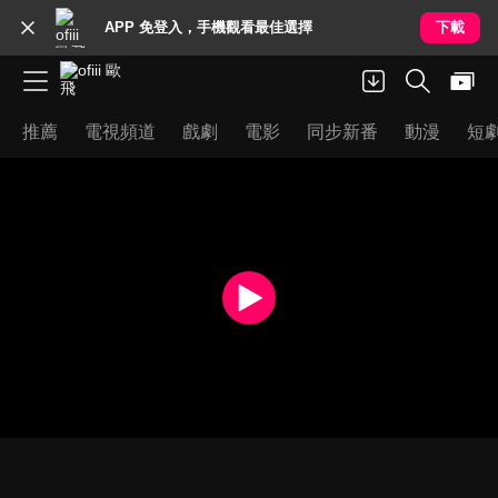
APP 免登入，手機觀看最佳選擇
下載
推薦
電視頻道
戲劇
電影
同步新番
動漫
短