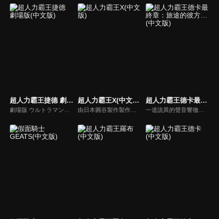
超人力霸王捷德 劇場版(中文版)
超人力霸王X(中文版)
超人力霸王德卡最終章：旅途的彼方…(中文版)
劇場版 ウルトラマンジード つなぐぜ!願い!!
由日本圓谷製作製作的特攝電視劇，是屬於超人力霸王列傳。X，是「巨大謎團」，X，是「未知的可能性」，X，那就是「連繫的心，連繫的力量」！溫柔的少年，大空大地與從宇宙飛來的神祕生命體相會之時，就是超人進化之日…
一道詭異的聲音響徹天空。聽到的人們紛紛失去知覺，最後甚至消失無蹤。前往調查的專家小組「GUTS-SELECT」，遇到的卻是接二連三來襲的外星人大軍，以及駕駛漆黑要塞型太空艦「佐爾加烏斯」，扭曲了地球天空的統治者「基貝魯斯教授」。一位認識基貝魯斯的神秘女子突然降臨在苦苦奮戰中的奏大等人面前。