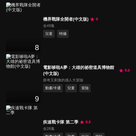
機界戰隊全開者(中文版)
8
全49集
兒童
特攝
8
電影哆啦A夢：大雄的祕密道具博物館
9.8
(中文版)
新奇又刺激的感人大冒險
動畫/卡通
兒童
冒險
9
疾速戰卡隊 第二季
8.8
全26集