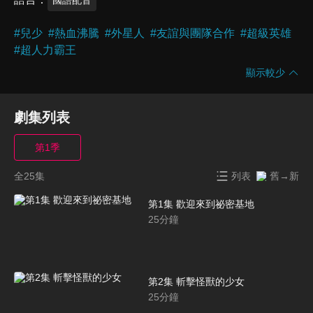
#
兒少
#
熱血沸騰
#
外星人
#
友誼與團隊合作
#
超級英雄
#
超人力霸王
顯示較少
劇集列表
第1季
全25集
列表
舊→新
第1集 歡迎來到祕密基地
25
分鐘
第2集 斬擊怪獸的少女
25
分鐘