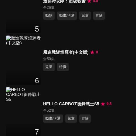
迷你特攻隊：超級戰警
8.8
全26集
動物
動畫/卡通
兒童
冒險
5
魔進戰隊煌輝者(中文版)
8
全50集
兒童
特攝
6
HELLO CARBOT衝鋒戰士S5
9.5
全52集
動畫/卡通
兒童
冒險
7