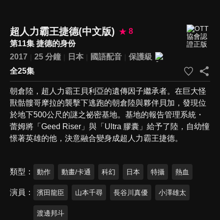
超人力霸王捷德(中文版)
8
第11集 捷德的身份
2017
25 分鐘
日本
國語配音
保護級
全25集
朝倉陸，超人力霸王貝利亞的遺傳因子繼承者。在巨大怪
獸骷髏哥摩拉的襲擊下逃跑的朝倉陸與夥伴貝加，發現位
於地下500公尺的謎之祕密基地。基地的報告管理系統・
蕾姆將「Geed Riser」與「Ultra 膠囊」給予了陸，自幼憧
憬著英雄的他，決意融合變身成超人力霸王捷德。
類型
動作
動畫/卡通
科幻
日本
特攝
熱血
演員
濱田龍臣
山本千尋
長谷川真優
小澤雄太
渡邊邦斗