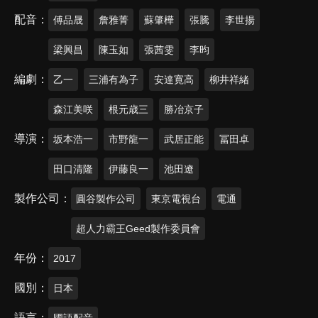
配音
傅品晟
詹雅菁
蘇肇樺
張騰
李世揚
梁興昌
陳玉如
張茜雯
李昀
編劇
乙一
三浦有為子
安達寛高
柳井祥緒
森江美咲
根元歳三
勝冶京子
導演
坂本浩一
市野龍一
武居正能
冨田卓
田口清隆
伊藤良一
池田遼
製作公司
圓谷製作公司
東京電視台
電通
超人力霸王Geed製作委員會
年份
2017
國別
日本
語言
國語配音