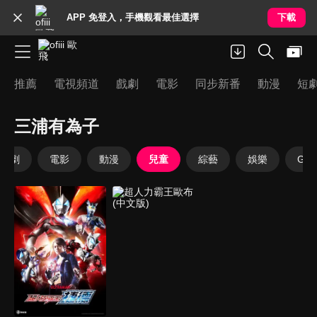
APP 免登入，手機觀看最佳選擇
下載
推薦
電視頻道
戲劇
電影
同步新番
動漫
短
三浦有為子
戲劇
電影
動漫
兒童
綜藝
娛樂
Goo