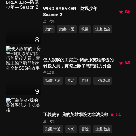
WIND BREAKER—防風少年—
8.5
Season 2
全12集
動作
動畫/卡通
校園
漫畫改編
8
使人誤解的工房主~關於原英雄隊伍的
8.5
雜役人員，實際上除了戰鬥能力外全是
SSS的故事~
全12集
動畫/卡通
奇幻
冒險
小說改編
9
正義使者-我的英雄學院之非法英雄
8.1
全13集
動畫/卡通
奇幻
冒險
漫畫改編