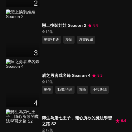
2
戀上換裝娃娃 Season 2
8.8
全12集
動畫/卡通
愛情
漫畫改編
3
盾之勇者成名錄 Season 4
8.3
全12集
動作
動畫/卡通
冒險
小說改編
4
轉生為第七王子，隨心所欲的魔法學習
9.4
之路 S2
全12集