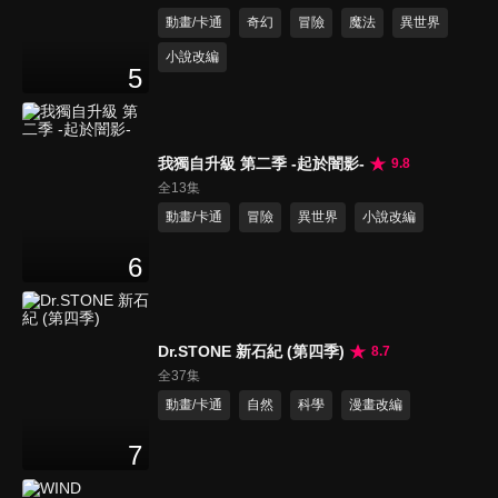
動畫/卡通
奇幻
冒險
魔法
異世界
小說改編
5
我獨自升級 第二季 -起於闇影-
9.8
全13集
動畫/卡通
冒險
異世界
小說改編
6
Dr.STONE 新石紀 (第四季)
8.7
全37集
動畫/卡通
自然
科學
漫畫改編
7