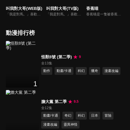
叫我對大哥(WEB版)
叫我對大哥(TV版)
香蕉喵
「我是對馬。」喜歡貓咪的「爺爺(女性)」某天在路上遇見了一隻會說話（？）的貓！這隻目中無人的前野貓名叫「對馬」。爺爺家裡有先入住的「婧大姐」和愛撒嬌又膽小的「茶茶」等。和孤獨一匹狼（？）的地頭貓「修」一起，大家每天都過著悠哉的日子。要不要來稍微一窺對馬和爺爺他們，既奇葩又滿滿對貓咪的愛的日常呢？
「我是對馬。」喜歡貓咪的「爺爺(女性)」某天在路上遇見了一隻會說話（？）的貓！這隻目中無人的前野貓名叫「對馬」。爺爺家裡有先入住的「婧大姐」和愛撒嬌又膽小的「茶茶」等。和孤獨一匹狼（？）的地頭貓「修」一起，大家每天都過著悠哉的日子。要不要來稍微一窺對馬和爺爺他們，既奇葩又滿滿對貓咪的愛的日常呢？
香蕉喵是一隻被香蕉包覆住的不可思議貓咪，沒有人看過牠被香蕉皮包住的部分......混在真正的香蕉堆中生活著。最喜歡玩樂和吃點心的牠，會趁沒有人的時候偷偷自己玩耍、小小地惡作劇，夢想是成為時尚的巧克力香蕉。
動漫排行榜
怪獸8號 (第二季)
9
全13集
動作
動畫/卡通
科幻
獵奇
漫畫改編
1
膽大黨 第二季
9.5
全12集
動畫/卡通
奇幻
科幻
日本
冒險
漫畫改編
靈異神怪