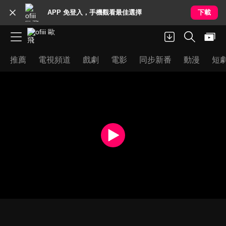
APP 免登入，手機觀看最佳選擇
下載
推薦
電視頻道
戲劇
電影
同步新番
動漫
短