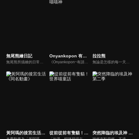
無尾熊繪日記
Onyankopon 有請喵喵神
拉拉熊
無尾熊所描繪的日常，是如此溫柔而溫暖。或許是因失敗而沮喪，或許是因事情順利而歡喜，雖然每一件發生的事情都微不足道。但無論是成功的一天、不順利的一天，特別的紀念日，還是平凡無奇的日常，每一天都值得珍惜。今天是美好的一天，明天也會是美好的一天。在社群媒體上大受歡迎的《無尾熊繪日記》終於確定改編為網路動畫！
《Onyankopon~有請喵喵神》從非洲來的喵喵神將用歌唱舞蹈來幫高中女生們解決他們的煩惱！
無論是怎樣的每一天，「拉拉熊」都會陪在你的身邊。這一次，它將跳出日常，走進悠然展開的動畫世界。那一段令人心情放鬆的輕盈時光。不管在哪裡、在做什麼，拉拉熊都會與你相隨。一段嶄新的開始，令人雀躍的故事。2026年的春天，請一定要來和「拉拉熊」相見喔。
黃阿瑪的後宮生活《同名動畫》
從前從前有隻貓！世界喵童話
突然降臨的埃及神 第二季