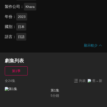
製作公司
Khara
年份
2023
國別
日本
語言
日語
顯示較少
劇集列表
第1季
全24集
列表
舊→新
第1集
5
分鐘