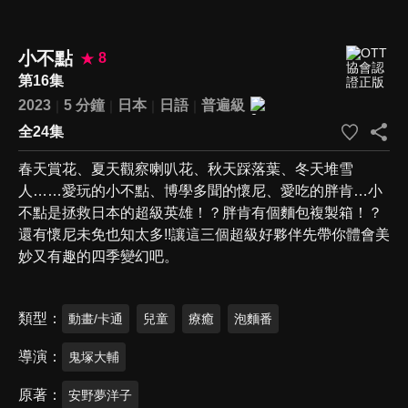
小不點
8
第16集
2023
5 分鐘
日本
日語
普遍級
全24集
春天賞花、夏天觀察喇叭花、秋天踩落葉、冬天堆雪
人……愛玩的小不點、博學多聞的懷尼、愛吃的胖肯…小
不點是拯救日本的超級英雄！？胖肯有個麵包複製箱！？
還有懷尼未免也知太多!!讓這三個超級好夥伴先帶你體會美
妙又有趣的四季變幻吧。
類型
動畫/卡通
兒童
療癒
泡麵番
導演
鬼塚大輔
原著
安野夢洋子