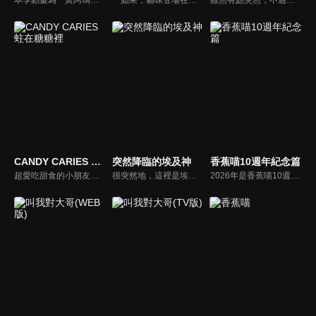
本季動畫為「黃阿瑪的後宮生活」貓界皇上黃阿瑪剛登基時的後宮初期點滴，描述奴才志銘與狸貓，帶著阿瑪（貓）與灰胖（兔）、招弟（幼貓）住進新住所後發生的種種趣事。
「如果，貓咪登場在那個故事裡……？」當貓咪加入眾所皆知的昔日傳說與童話，滿滿療癒卻又超現實的新展開就此展開……！？虎斑、橘貓、三花到白貓，多采多姿的貓 × 昔話，必定療癒全人類！可愛貓咪喜劇，即刻開演！
雖然有點突然，不過大家好久不見。這裡是埃及神們的世界以阿努比斯和托特為首的各個古埃及知名的神明們都在這自由地生活著。
CANDY CARIES 蛀在糖糖裡
突然降臨的埃及神
香蕉喵10週年紀念篇
超愛吃甜食的小朋友——糖糖，她的嘴裡住著一個叫『凱莉絲』的蛀牙！ 凱莉絲稱呼糖糖為「媽媽」，不僅會把牙齒當家具，還會控制糖糖的身體，而糖糖總是拿她沒轍，被耍得團團轉。 「我才不是妳的媽媽！」 「就是媽媽呀♡ 妳準備了房間給我住，還總是吃甜食把我養大嘛」 糖糖與凱莉絲，這對有點怪異的母女組合!? 將帶來一連串的慌亂日常喜劇！
很突然地，這裡是埃及神明的世界。以阿努比斯為首的古埃及知名神明們自由自在地過日子。要說有多自由呢？像是突然冒出來唱歌跳舞的芭絲特、總是面無表情的梅傑德、努力打工的荷魯斯、用盡全力惡作劇的賽特、出外旅行而幾乎回不了家的拉…。各式各樣的神明們無拘無束地快樂過生活。
2026年是香蕉喵10週年紀念。即將推出全新的原創角色！