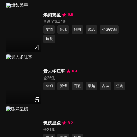
燦如繁星
9.6
更新至第27集
愛情
足球
校園
勵志
小說改編
時裝
4
貴人多旺事
8.4
全26集
奇幻
愛情
商戰
穿越
古裝
短劇
5
狐妖皇嫂
8.2
全24集