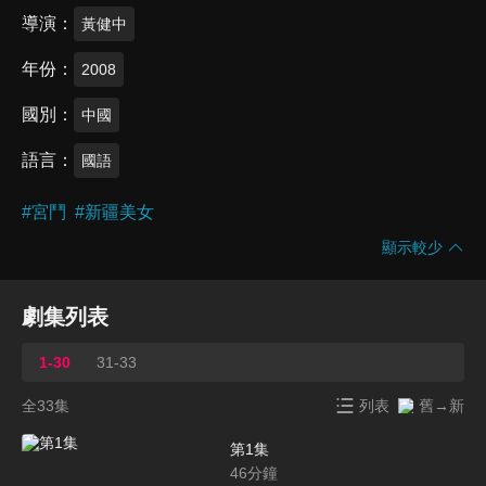
導演
黃健中
年份
2008
國別
中國
語言
國語
#
宮鬥
#
新疆美女
顯示較少
劇集列表
1-30
31-33
全33集
列表
舊→新
第1集
46
分鐘