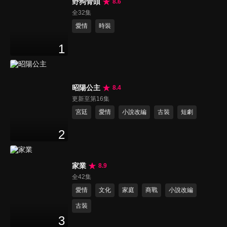
野狗骨頭
8.6
全32集
愛情
時裝
1
昭陽公主
8.4
更新至第16集
宮廷
愛情
小說改編
古裝
短劇
2
家業
8.9
全42集
愛情
文化
家庭
商戰
小說改編
古裝
3