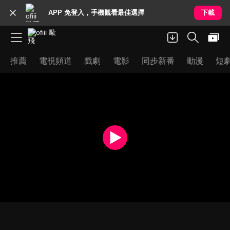
APP 免登入，手機觀看最佳選擇
下載
推薦
電視頻道
戲劇
電影
同步新番
動漫
短