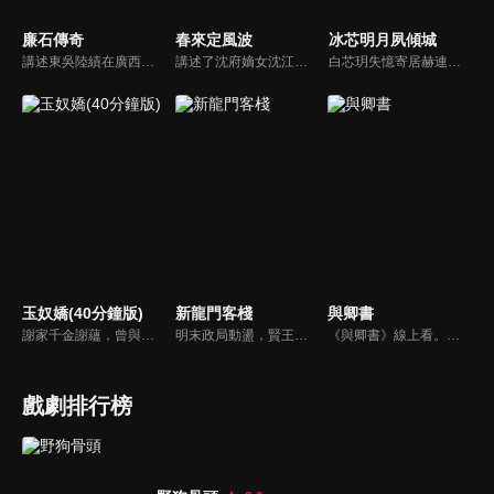
廉石傳奇
春來定風波
冰芯明月夙傾城
講述東吳陸績在廣西鬱林任職期間，改革落後生產、提倡科教文化、為官剛直不阿、肅貪拒賄、兩袖清風、倡導廉政的故事。陸績的清廉自守，深得鬱林百姓的擁戴，當鬱林城大兵壓境的危急關頭，全城數萬百姓挺身而出，一場懸殊的奪城之戰，卻因為太守的一呼百應和百姓們的眾志成城而大獲全勝。
講述了沈府嫡女沈江離至純至善，成婚夜被設計與二少主陸景明有夫妻之實，還遭陷害禁足祠堂。分娩遇難被救後兒子焱焱卻有頑疾，藥只有陸家有，沈江離為救子重回陸府。她打臉刁難者，揭開當年被陷害的陰謀，也解開與陸景明的誤會，焱焱則神助攻兩人破鏡重圓。
白芯玥失憶寄居赫連府，與赫連夙在查探身世的過程中糾纏不清，彼此間情愫暗生。然而，藍羽軍的謎團、玄璃珠的秘密、以及潛伏在暗處的千機閣，讓他們步步驚心。白芯玥曾經的青梅竹馬沈瀾熠，如今卻是隱藏黑暗勢力的操控者，在愛與仇恨間掙扎。赫連夙和白芯玥能否衝破重重阻礙，找回真相？
玉奴嬌(40分鐘版)
新龍門客棧
與卿書
謝家千金謝蘊，曾與殷稷相識相愛，卻被誤會為背叛殷稷轉嫁齊王的始亂終棄之人。殷稷登上王位後，開啟了謝蘊地獄般的宮廷生活。謝蘊在與殷稷的愛恨糾葛中依然守住本心，兩人攜手粉碎了逆賊的陰謀。
明末政局動盪，賢王將立為太子，引來敬王與東廠曹少欽暗中謀害。錦衣衛周淮安護送英王遇伏，逃亡途中攜小王爺求助俠女邱莫言，並逃至龍門島。女掌櫃金鑲玉傾心周淮安，三人情義糾葛。最終周力挫奸黨、昭雪忠冤，成就開海開市大業，功成隱退，金鑲玉守候不渝。
《與卿書》線上看。姚州都督左經綸在上任途中誤入與世隔絕的村落—桃花塢，這裡有一個奇特的習俗，女子只有談過戀愛才算成年，左經綸突然出現在柳卿卿的「阿羅風」上任儀式，被族人認定為天意，強行留下左經綸在桃花塢……
戲劇排行榜