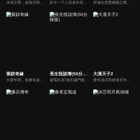
冰湖之戰，諸葛玥和楚喬落入冰湖，楚喬被燕洵所救，得知諸葛玥已死，她尋機刺殺燕洵，為諸葛玥報仇。楚喬在卞唐幾次三番受到一位神秘男子的幫助，她有種似曾相識的感覺，不禁懷疑諸葛玥還活著。燕洵變本加厲，掀起四國紛亂。最終，楚喬能否平定天下並再與諸葛玥重聚？
距今一千八百多年前，漢帝國衰敗積重難返，長安城內董卓荒淫無度、濫殺無辜，引起舉國義憤，而以曹操為首殲滅董卓，造就了群雄割據，至赤壁之戰後三國鼎立，再到司馬氏篡魏，天下歸晉為止，這個英雄輩出、波瀾壯闊的大傳奇時代終於結束。而其中的英雄人物和動人故事，仍被傳頌至今。
舒城在楚墨兩國之戰中落敗，並成為了墨國五皇女莫茴的魂器。失去自我意識的舒城跟隨姐姐莫茹回到墨國，面對失而復得的妹妹，莫茹欣喜又憂慮。為了保護親人和國家她棄醫從戎，甚至為了保護莫茴不惜被砍掉一條手臂，然而這一切都阻擋不了局勢的動盪不安...
紫釵奇緣
長生怪談簿(50分鐘版)
大漢天子2
大唐年間，歌舞名妓霍小玉、風流俠客納蘭東、書香才子李益和巾幗紅顏盧靖瀾為首的風騷人物，彼此錯綜複雜的命運與感情糾葛。一場指腹為婚的誤會，造成浪漫卻無果的錯點鴛鴦，他們在階級差異與強權壓迫中勇於追求真愛，在宮廷權謀與世俗現實的拉扯中身不由己地被推向命運的叉路...
被冤枉為“徐氏滅門慘案”兇手的主人公在多年後深陷倖存者的複仇圈套，成功說服其共同對抗真兇，並找出真相的故事。整個故事發生在一個荒山客棧，眾人鬥智斗勇，一步步揭開每個人的秘密，還原案件本來面目。
青年漢武帝經過五年執政，平息後宮勢力、抗拒外患入侵、粉碎政變陰謀，坐穩了皇帝寶座，正是開展雄才大略之時。能臣汲黯受到賞識，並引薦另一位奇才主父偃，漢武帝視其張固再世，委以重任。國力強盛使漢武帝屢屢北伐外族，只是規模巨大的戰爭使漢室逐漸捉襟見肘，諸侯勢力蠢蠢欲動。