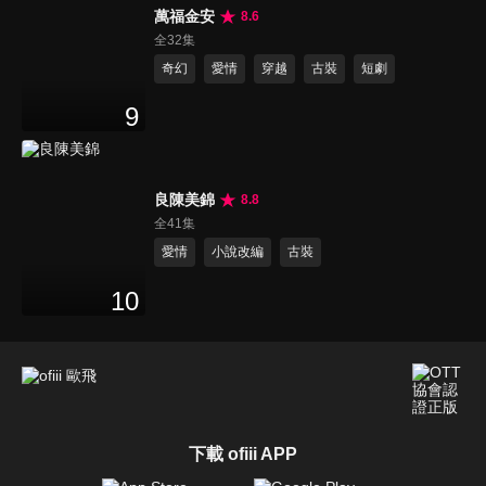
萬福金安
8.6
全32集
奇幻
愛情
穿越
古裝
短劇
9
良陳美錦
8.8
全41集
愛情
小說改編
古裝
10
下載 ofiii APP