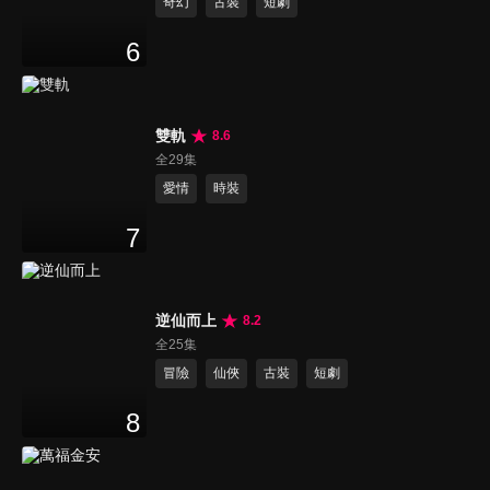
奇幻
古裝
短劇
6
雙軌
8.6
全29集
愛情
時裝
7
逆仙而上
8.2
全25集
冒險
仙俠
古裝
短劇
8