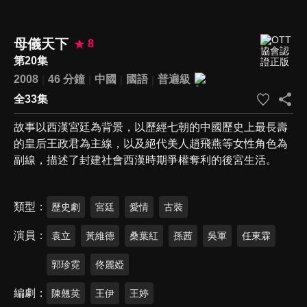
母儀天下
8
第20集
2008
46 分鐘
中國
國語
普遍級
全33集
故事以西漢宮廷為背景，以歷經七朝的中國歷史上最長壽
的皇后王政君為主線，以及絕代美人趙飛燕等女性角色為
副線，描述了封建社會西漢時期爭權奪利的後宮生活。
類型
歷史劇
宮廷
愛情
古裝
演員
袁立
黃維德
桑葉紅
孫茜
吳軍
任東霖
郭珍霓
佟麗婭
編劇
陳翹英
王伊
王婷